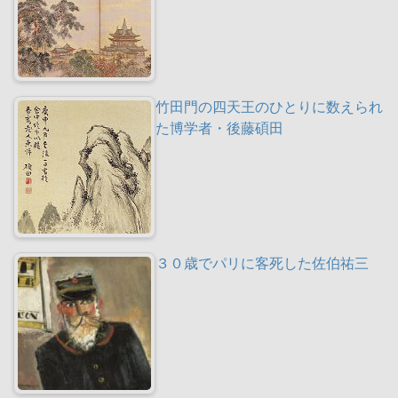
竹田門の四天王のひとりに数えられ
た博学者・後藤碩田
３０歳でパリに客死した佐伯祐三