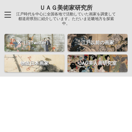
ＵＡＧ美術家研究所
江戸時代を中心に全国各地で活動していた画家を調査して
都道府県別に紹介しています。ただいま近畿地方を探索
中。
X（旧Twitter）
江戸以前の画家
物故日本画家
UAG美人画研究室