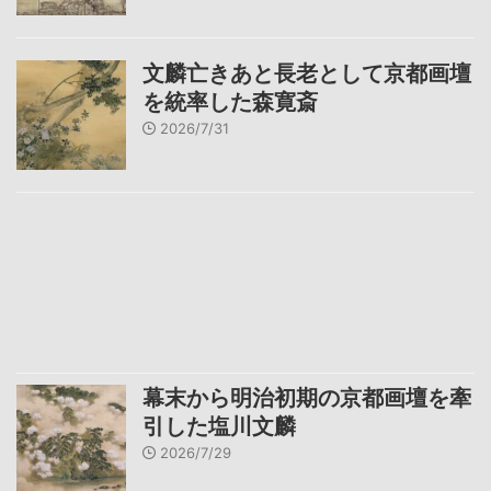
文麟亡きあと長老として京都画壇
を統率した森寛斎
2026/7/31
幕末から明治初期の京都画壇を牽
引した塩川文麟
2026/7/29