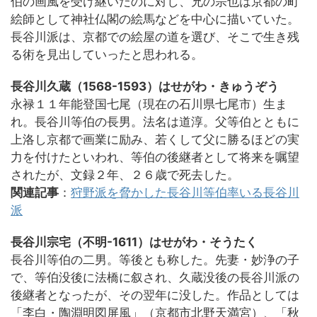
伯の画風を受け継いだのに対し、兄の宗也は京都の町
絵師として神社仏閣の絵馬などを中心に描いていた。
長谷川派は、京都での絵屋の道を選び、そこで生き残
る術を見出していったと思われる。
長谷川久蔵（1568-1593）はせがわ・きゅうぞう
永禄１１年能登国七尾（現在の石川県七尾市）生ま
れ。長谷川等伯の長男。法名は道淳。父等伯とともに
上洛し京都で画業に励み、若くして父に勝るほどの実
力を付けたといわれ、等伯の後継者として将来を嘱望
されたが、文録２年、２６歳で死去した。
関連記事
：
狩野派を脅かした長谷川等伯率いる長谷川
派
長谷川宗宅（不明-1611）はせがわ・そうたく
長谷川等伯の二男。等後とも称した。先妻・妙浄の子
で、等伯没後に法橋に叙され、久蔵没後の長谷川派の
後継者となったが、その翌年に没した。作品としては
「李白・陶淵明図屏風」（京都市北野天満宮）、「秋