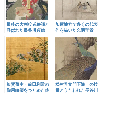
最後の大判役者絵師と
加賀地方で多くの代表
呼ばれた長谷川貞信
作を描いた久隅守景
加賀藩主・前田利常の
松村景文門下随一の技
御用絵師をつとめた俵
量とうたわれた長谷川
屋宗雪
玉峰