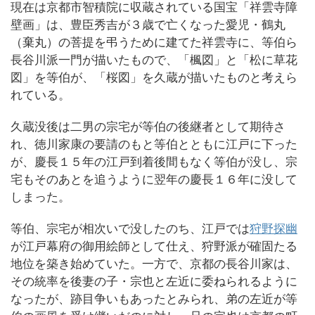
現在は京都市智積院に収蔵されている国宝「祥雲寺障
壁画」は、豊臣秀吉が３歳で亡くなった愛児・鶴丸
（棄丸）の菩提を弔うために建てた祥雲寺に、等伯ら
長谷川派一門が描いたもので、「楓図」と「松に草花
図」を等伯が、「桜図」を久蔵が描いたものと考えら
れている。
久蔵没後は二男の宗宅が等伯の後継者として期待さ
れ、徳川家康の要請のもと等伯とともに江戸に下った
が、慶長１５年の江戸到着後間もなく等伯が没し、宗
宅もそのあとを追うように翌年の慶長１６年に没して
しまった。
等伯、宗宅が相次いで没したのち、江戸では
狩野探幽
が江戸幕府の御用絵師として仕え、狩野派が確固たる
地位を築き始めていた。一方で、京都の長谷川家は、
その統率を後妻の子・宗也と左近に委ねられるように
なったが、跡目争いもあったとみられ、弟の左近が等