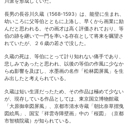
川派を形成していた。
長男の長谷川久蔵（1568-1593）は、能登に生まれ、
幼いころに父等伯とともに上洛し、早くから画業に励
んだと思われる。その画才は高く評価されており、等
伯の跡を継いで一門を率いる存在として将来を嘱望さ
れていたが、２６歳の若さで没した。
久蔵の死は、等伯にとって計り知れない痛手であり、
悲しみであったと思われ、以後の等伯の作風に少なか
らぬ影響を及ぼし、水墨画の名作「松林図屏風」を生
み出したと考えられている。
久蔵は短い生涯だったため、その作品は極めて少ない
が、現存している作品としては、東京国立博物館蔵
「大原御幸図屏風」、京都市清水寺蔵「朝比奈草摺曳
図絵馬」、国宝「祥雲寺障壁画」中の「桜図」（京都
市智積院蔵）が知られている。