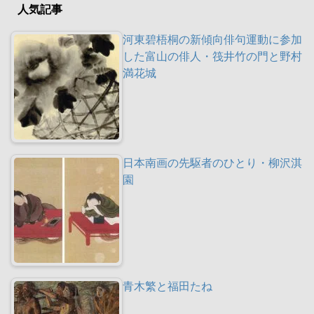
人気記事
河東碧梧桐の新傾向俳句運動に参加
した富山の俳人・筏井竹の門と野村
満花城
日本南画の先駆者のひとり・柳沢淇
園
青木繁と福田たね