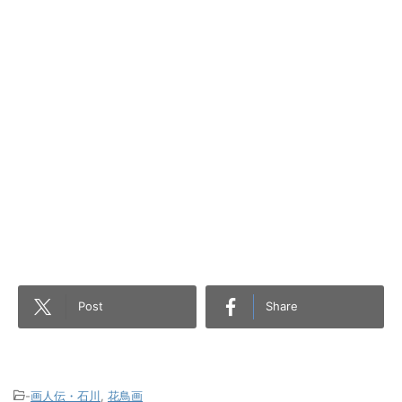
Post
Share
-
画人伝・石川
,
花鳥画