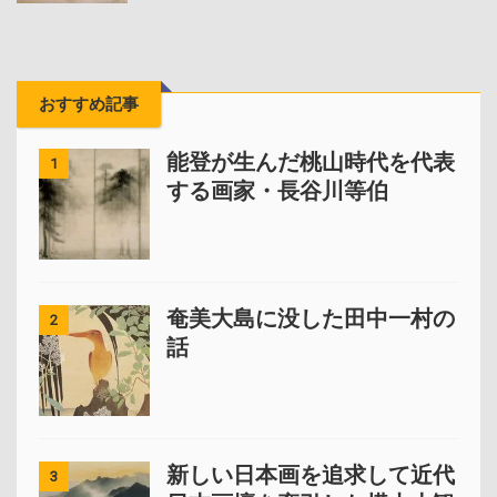
おすすめ記事
能登が生んだ桃山時代を代表
1
する画家・長谷川等伯
奄美大島に没した田中一村の
2
話
新しい日本画を追求して近代
3