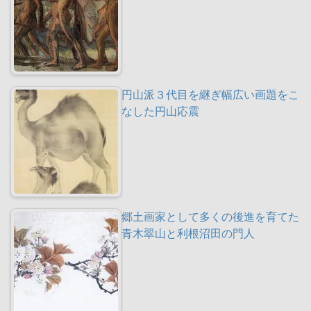
円山派３代目を継ぎ幅広い画題をこ
なした円山応震
郷土画家として多くの後進を育てた
青木翠山と利根沼田の門人