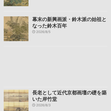
幕末の新興画派・鈴木派の始祖と
なった鈴木百年
2026/8/5
長老として近代京都画壇の礎を築
いた岸竹堂
2026/8/3