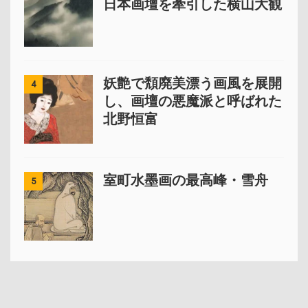
日本画壇を牽引した横山大観
妖艶で頽廃美漂う画風を展開
4
し、画壇の悪魔派と呼ばれた
北野恒富
室町水墨画の最高峰・雪舟
5