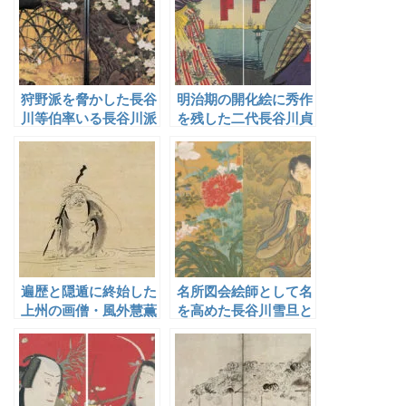
狩野派を脅かした長谷
明治期の開化絵に秀作
川等伯率いる長谷川派
を残した二代長谷川貞
信
遍歴と隠遁に終始した
名所図会絵師として名
上州の画僧・風外慧薫
を高めた長谷川雪旦と
唐津藩