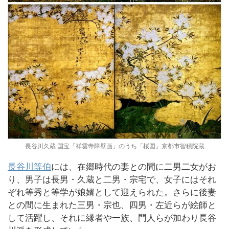
長谷川久蔵 国宝「祥雲寺障壁画」のうち「桜図」京都市智積院蔵
長谷川等伯
には、在郷時代の妻との間に二男二女がお
り、男子は長男・久蔵と二男・宗宅で、女子にはそれ
ぞれ等秀と等学が娘婿として迎えられた。さらに後妻
との間に生まれた三男・宗也、四男・左近らが絵師と
して活躍し、それに縁者や一族、門人らが加わり長谷