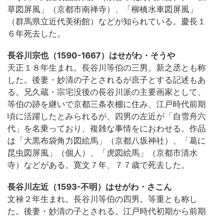
草図屏風」（京都市南禅寺）、「柳橋水車図屏風」
（群馬県立近代美術館）などが知られている。慶長１
６年死去した。
長谷川宗也（1590-1667）はせがわ・そうや
天正１８年生まれ。長谷川等伯の三男。新之丞とも称
した。後妻・妙清の子とされるが庶子とする記述もあ
る。兄久蔵・宗宅没後の長谷川派の主要画家として、
等伯の跡を継いで京都三条衣棚に住み、江戸時代前期
頃に活躍したとみられるが、四男の左近が「自雪舟六
代」を名乗っており、複雑な事情をにおわせる。作品
は「大黒布袋角力図絵馬」（京都八坂神社）、「葛に
昆虫図屏風」（個人）、「虎図絵馬」（京都市清水
寺）などがある。寛文７年、７７歳で死去した。
長谷川左近（1593-不明）はせがわ・さこん
文禄２年生まれ。長谷川等伯の四男。等重とも称し
た。後妻・妙清の子とされる。江戸時代初期から前期