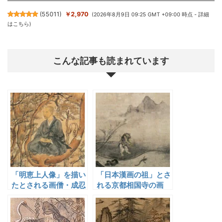
(
55011
)
￥2,970
(2026年8月9日 09:25 GMT +09:00 時点 -
詳細
はこちら
)
こんな記事も読まれています
「明恵上人像」を描い
「日本漢画の祖」とさ
たとされる画僧・成忍
れる京都相国寺の画
僧・如拙