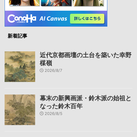
新着記事
近代京都画壇の土台を築いた幸野
楳嶺
2026/8/7
幕末の新興画派・鈴木派の始祖と
なった鈴木百年
2026/8/5