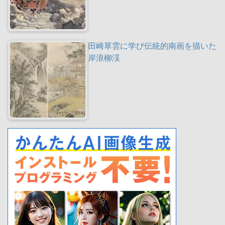
田崎草雲に学び伝統的南画を描いた
岸浪柳渓