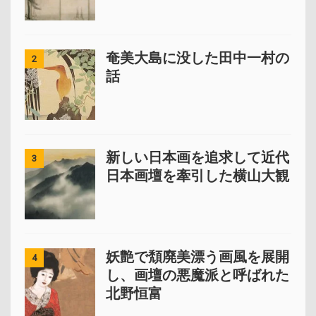
奄美大島に没した田中一村の
2
話
新しい日本画を追求して近代
3
日本画壇を牽引した横山大観
妖艶で頽廃美漂う画風を展開
4
し、画壇の悪魔派と呼ばれた
北野恒富