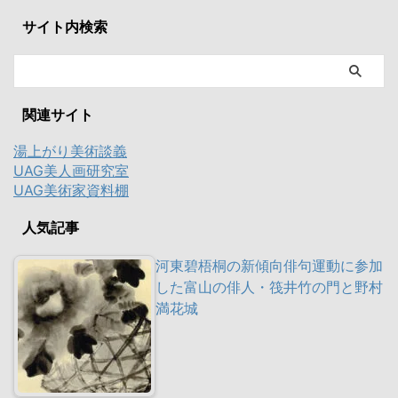
サイト内検索
関連サイト
湯上がり美術談義
UAG美人画研究室
UAG美術家資料棚
人気記事
河東碧梧桐の新傾向俳句運動に参加
した富山の俳人・筏井竹の門と野村
満花城