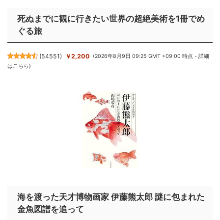
死ぬまでに観に行きたい世界の超絶美術を1冊でめ
ぐる旅
(
54551
)
￥2,200
(2026年8月9日 09:25 GMT +09:00 時点 -
詳細
はこちら
)
海を渡った天才博物画家 伊藤熊太郎 謎に包まれた
金魚図譜を追って