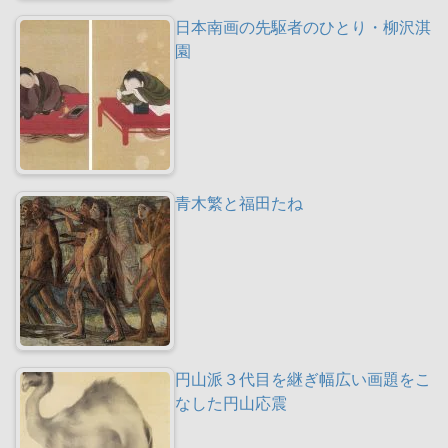
日本南画の先駆者のひとり・柳沢淇
園
青木繁と福田たね
円山派３代目を継ぎ幅広い画題をこ
なした円山応震