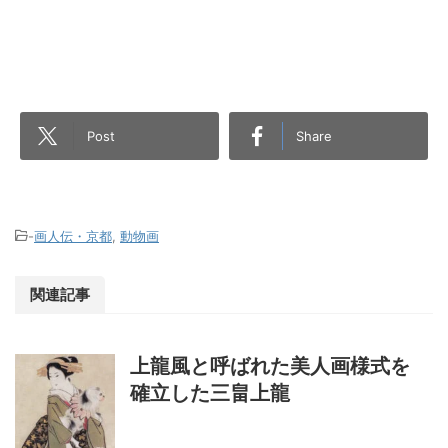
Post
Share
-
画人伝・京都
,
動物画
関連記事
上龍風と呼ばれた美人画様式を
確立した三畠上龍