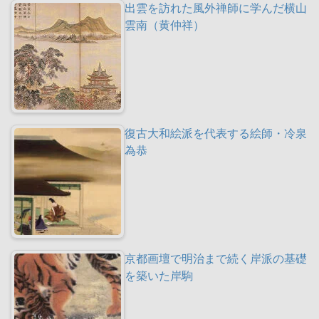
出雲を訪れた風外禅師に学んだ横山
雲南（黄仲祥）
復古大和絵派を代表する絵師・冷泉
為恭
京都画壇で明治まで続く岸派の基礎
を築いた岸駒