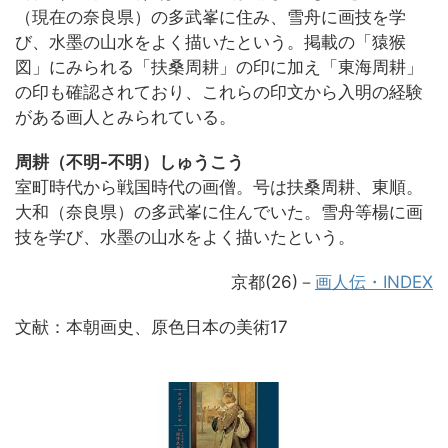
（現在の奈良県）の多武峯に住み、雪舟に画技を学
び、水墨の山水をよく描いたという。掲載の「猿猴
図」にみられる「扶桑周耕」の印に加え「東海周耕」
の印も確認されており、これらの印文から入明の経験
がある画人とみられている。
周耕（不明-不明）しゅうこう
室町時代から戦国時代の画僧。号は扶桑周耕、東順。
大和（奈良県）の多武峯に住んでいた。雪舟等楊に画
技を学び、水墨の山水をよく描いたという。
京都(26)－
画人伝・INDEX
文献：本朝画史、原色日本の美術17