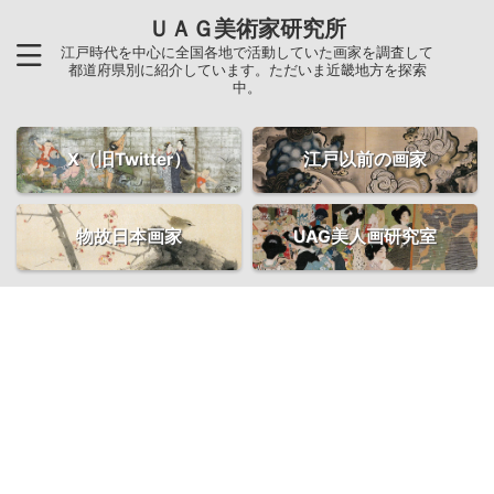
ＵＡＧ美術家研究所
江戸時代を中心に全国各地で活動していた画家を調査して
都道府県別に紹介しています。ただいま近畿地方を探索
中。
X（旧Twitter）
江戸以前の画家
物故日本画家
UAG美人画研究室