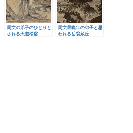
周文の弟子のひとりと
周文最晩年の弟子と思
される天遊松谿
われる岳翁蔵丘