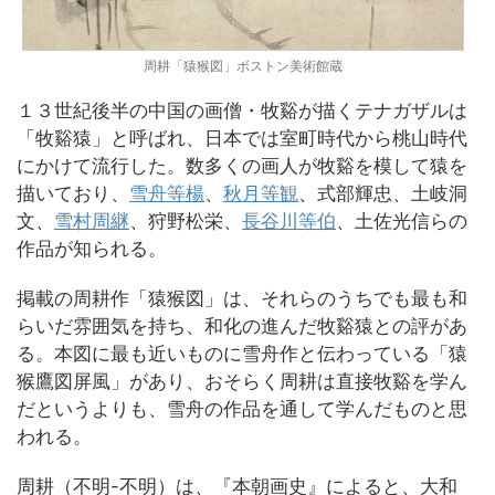
周耕「猿猴図」ボストン美術館蔵
１３世紀後半の中国の画僧・牧谿が描くテナガザルは
「牧谿猿」と呼ばれ、日本では室町時代から桃山時代
にかけて流行した。数多くの画人が牧谿を模して猿を
描いており、
雪舟等楊
、
秋月等観
、式部輝忠、土岐洞
文、
雪村周継
、狩野松栄、
長谷川等伯
、土佐光信らの
作品が知られる。
掲載の周耕作「猿猴図」は、それらのうちでも最も和
らいだ雰囲気を持ち、和化の進んだ牧谿猿との評があ
る。本図に最も近いものに雪舟作と伝わっている「猿
猴鷹図屏風」があり、おそらく周耕は直接牧谿を学ん
だというよりも、雪舟の作品を通して学んだものと思
われる。
周耕（不明-不明）は、『本朝画史』によると、大和