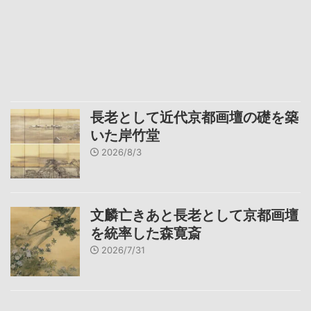
長老として近代京都画壇の礎を築
いた岸竹堂
2026/8/3
文麟亡きあと長老として京都画壇
を統率した森寛斎
2026/7/31