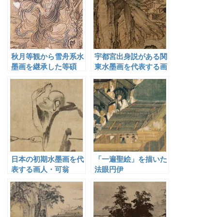
秋月等観から雪舟系水
宇都宮出身説がある関
墨画を継承した等碩
東水墨画を代表する画
僧・祥啓
日本の初期水墨画を代
「一遍聖絵」を描いた
表する画人・可翁
法眼円伊