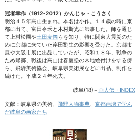
冠者幸作（1912-2012）かんじゃ・こうさく
明治４５年高山生まれ。本名は小作。１４歳の時に京
都に出て、富田令禾と木村斯光に師事した。師を通じ
て上村松園や
土田麦僊
らを知り、特に関東大震災のた
めに京都に来ていた岸田劉生の影響を受けた。京都市
展や大阪市展に出品していたが、昭和１８年、戦争の
ため帰郷、戦後は高山は春慶塗の木地絵付けをする傍
ら、飛騨美術協会、岐阜県美術展などに出品、制作を
続けた。平成２４年死去。
岐阜(18)
－
画人伝・INDEX
文献：岐阜県の美術、
飛騨人物事典
、
京都画壇で学ん
だ岐阜の画家たち