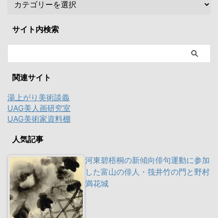
サイト内検索
関連サイト
湯上がり美術談義
UAG美人画研究室
UAG美術家資料棚
人気記事
河東碧梧桐の新傾向俳句運動に参加
した富山の俳人・筏井竹の門と野村
満花城