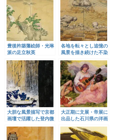
豊後杵築藩絵師・光琳
各地を転々とし追憶の
派の足立秋英
風景を描き続けた不染
鉄
大胆な風景描写で京都
大正期に文展・帝展に
画壇で活躍した登内微
出品した石川県の洋画
笑
家