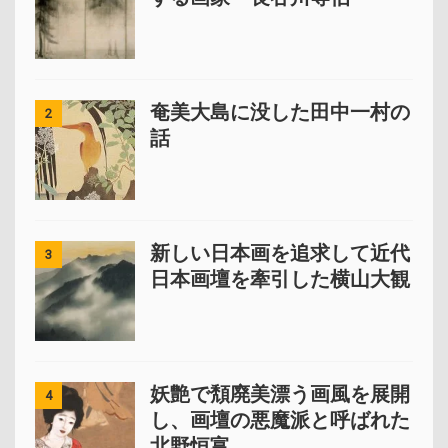
奄美大島に没した田中一村の
2
話
新しい日本画を追求して近代
3
日本画壇を牽引した横山大観
妖艶で頽廃美漂う画風を展開
4
し、画壇の悪魔派と呼ばれた
北野恒富