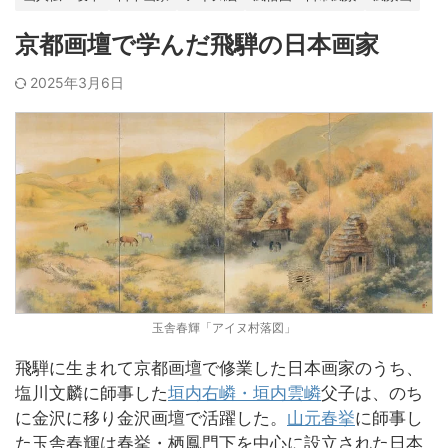
京都画壇で学んだ飛騨の日本画家
2025年3月6日
玉舎春輝「アイヌ村落図」
飛騨に生まれて京都画壇で修業した日本画家のうち、
塩川文麟に師事した
垣内右嶙・垣内雲嶙
父子は、のち
に金沢に移り金沢画壇で活躍した。
山元春挙
に師事し
た玉舎春輝は春挙・栖鳳門下を中心に設立された日本