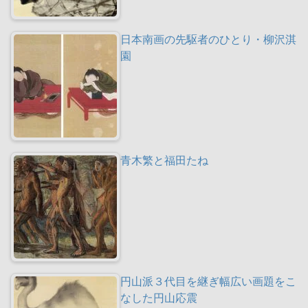
日本南画の先駆者のひとり・柳沢淇
園
青木繁と福田たね
円山派３代目を継ぎ幅広い画題をこ
なした円山応震