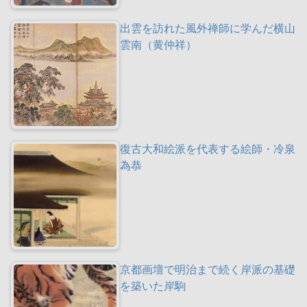
出雲を訪れた風外禅師に学んだ横山
雲南（黄仲祥）
復古大和絵派を代表する絵師・冷泉
為恭
京都画壇で明治まで続く岸派の基礎
を築いた岸駒