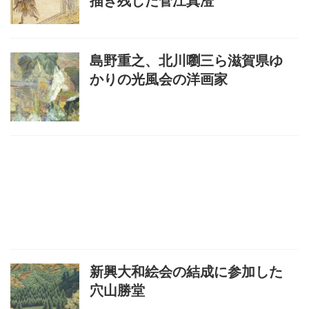
描き残した菅江真澄
島野重之、北川嚠三ら滋賀県ゆ
かりの光風会の洋画家
新興大和絵会の結成に参加した
穴山勝堂