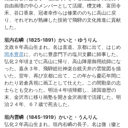
自由画壇の中心メンバーとして活躍。櫟文峰、富田令
禾、谷口香泉、冠者幸作らは修業ののちに高山に戻
り、それぞれが熟練した技術で飛騨の文化推進に貢献
した。
垣内右嶙（1825-1891）かいと・ゆうりん
文政８年高山生まれ。名は直道。京都に出て、はじめ
岡本豊彦
に、のちに豊彦門下の塩川文麟に師事した。
弘化２年頃までに高山に帰り、高山陣屋御用絵師にな
った。嘉永３年、飛騨総社神楽台鏡天井の雲龍図を描
いた。翌年、再び京都に出て、この年から慶応年間に
わたり岩倉具視に画工として仕えた。この間勤皇の志
士らとも交わった。明治４年頃帰郷し、諸国遊歴の
末、金沢市に移り画塾を開き金沢画壇で活躍した。明
治２４年、６７歳で死去した。
垣内雲嶙（1845-1919）かいと・うんりん
弘化２年高山生まれ。垣内右嶙の長子。名は微（徽と