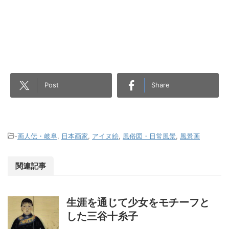
Post
Share
-
画人伝・岐阜
,
日本画家
,
アイヌ絵
,
風俗図・日常風景
,
風景画
関連記事
生涯を通じて少女をモチーフと
した三谷十糸子