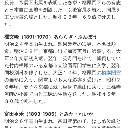
反発、帝展不出馬を表明した春挙・栖鳳門下らの有志
と日本自由画壇を創設した。以後官展を離れ、同展を
主な活躍の場とした。昭和２３年、６９歳で死去し
た。
櫟文峰（1891-1970）あららぎ・ぶんぽう
明治２４年高山生まれ。製果業者の次男。本名は順
造。明治３８年、京都に出て加藤英舟に師事する。大
正２年文展初入選。翌年、英舟門を出て、傾倒してい
た竹内栖鳳のいる京都市立絵画専門学校に入学、翌年
同校別科を修了した。大正１０年、栖鳳門の
橋本関雪
の画塾に入り、関雪より多大な影響を受けた。昭和２
６年頃、妻子を京都に残し単身で高山に戻り、三福寺
河畔の小庵で画作三昧の生活を送った。昭和４５年、
８０歳で死去した。
富田令禾（1893-1985）とみた・れいか
明治２６年高山生まれ。富田豊彦の子。はじめ位峰と