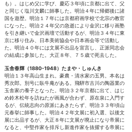
も）。はじめ父に学び、慶応３年頃に京都に出て、父
と同じく塩川文麟に師事した。明治４年に帰郷後に諸
国を遊歴。明治１７年には京都府画学校で北宗の教官
になった。明治２４年父の急逝により金沢に移り画塾
を引き継いで金沢画壇で活動するが、明治３４年に東
京に移り住み、日本美術協会や日本画会等で活動し
た。明治４０年には文展不出品を宣言し、正派同志会
の結成に参加した。大正８年、７５歳で死去した。
玉舎春輝（1880-1948）たまや・しゅんき
明治１３年高山生まれ。豪農・清水家の五男。本名は
秀次郎。別号に臥牛庵がある。飛騨市古川の陶器業の
玉舎家の養子となった。明治３２年京都に出て、はじ
め鈴木松年を訪ねたが画風が合わず、原在泉に入門す
るが、伝統志向の原派にあきたらず、明治３３年頃山
元春挙に師事した。明治４２年文展に初入選、以後文
展に出品するが、大正８年に文展が廃止になり帝展に
なると、中堅作家を排斥し新進作家を抜擢する帝展に