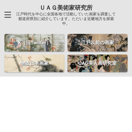
ＵＡＧ美術家研究所
江戸時代を中心に全国各地で活動していた画家を調査して
都道府県別に紹介しています。ただいま近畿地方を探索
中。
X（旧Twitter）
江戸以前の画家
物故日本画家
UAG美人画研究室