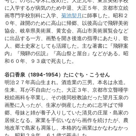
号し、のちに令禾に改めた。大正元年、東京美術学校
に入学するが病気のため中退、大正５年、京都市立絵
画専門学校別科に入学、
菊池契月
に師事した。昭和２
０年、疎開のために高山に帰郷、以後高山で飛騨美術
協会、岐阜県美術展、黄玄会、高山市美術展覧会など
に出品する一方、画塾を開き後進の指導にあたり、歌
人、郷土史家としても活躍した。主な著書に『飛騨案
内』『飛騨の伝説』『高山祭と屋台』などがある。昭
和６０年、９３歳で死去した。
谷口香泉（1894-1954）たにぐち・こうせん
明治２７年高山生まれ。酒造業の三男。本名は永造。
生来、耳が不自由だった。大正３年、京都市立聾唖学
校絵画科を卒業し、その後同校教諭だった望月玉泉の
画塾に入ったが、生家が倒産したために志半ばで帰
郷、母妹と姉が養子入りしていた清見の庄屋・島家の
居候となる。家業を手伝いながら画作を続けたが、農
地改革で島家も凋落し、本格的な画業はかなわなかっ
た。昭和２９年、６１歳で死去した。