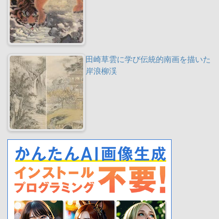
田崎草雲に学び伝統的南画を描いた
岸浪柳渓