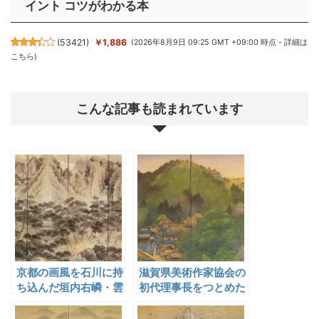
イント コツがわかる本
(
53421
)
￥1,886
(2026年8月9日 09:25 GMT +09:00 時点 -
詳細は
こちら
)
こんな記事も読まれています
京都の画風を石川に持
滋賀県美術作家協会の
ち込んだ垣内右嶙・雲
初代理事長をつとめた
嶙父子
疋田春湖