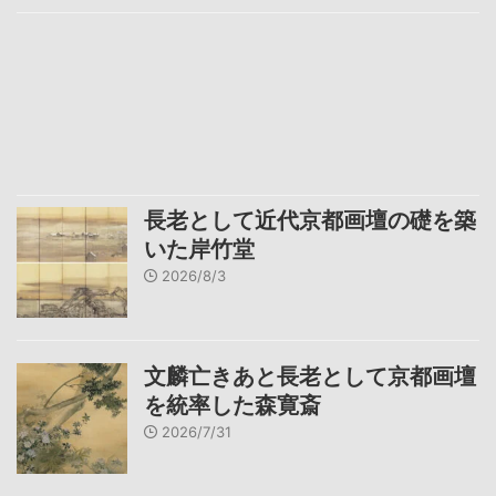
長老として近代京都画壇の礎を築
いた岸竹堂
2026/8/3
文麟亡きあと長老として京都画壇
を統率した森寛斎
2026/7/31