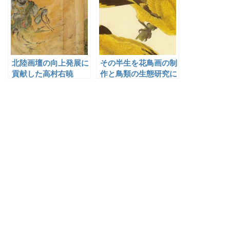
北陸画壇の向上発展に
その半生を花鳥画の制
貢献した高村右暁
作と鳥類の生態研究に
ささげ、本格的な鳥類
画集『鳥類写生図譜』
を刊行した土岡春郊