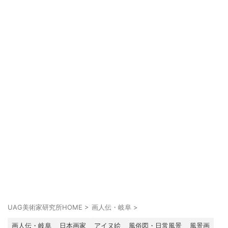
UAG美術家研究所HOME
>
画人伝・岐阜
>
画人伝・岐阜
日本画家
アイヌ絵
風俗図・日常風景
風景画