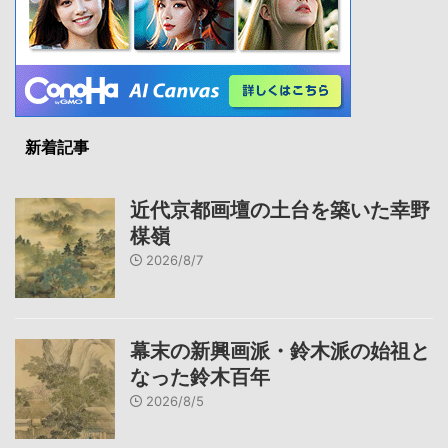
新着記事
近代京都画壇の土台を築いた幸野
楳嶺
2026/8/7
幕末の新興画派・鈴木派の始祖と
なった鈴木百年
2026/8/5