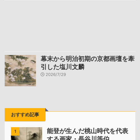
幕末から明治初期の京都画壇を牽
引した塩川文麟
2026/7/29
おすすめ記事
能登が生んだ桃山時代を代表
1
する画家・長谷川等伯