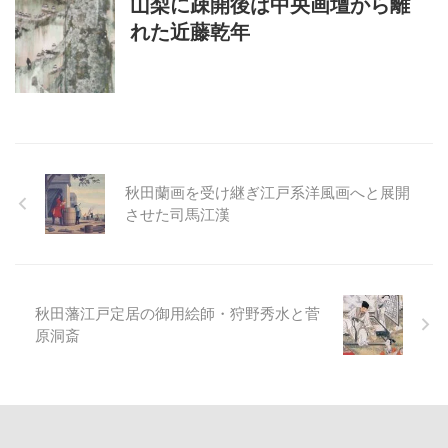
山梨に疎開後は中央画壇から離
れた近藤乾年
秋田蘭画を受け継ぎ江戸系洋風画へと展開
させた司馬江漢
秋田藩江戸定居の御用絵師・狩野秀水と菅
原洞斎