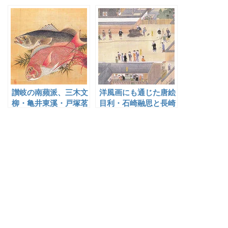
讃岐の南蘋派、三木文
洋風画にも通じた唐絵
柳・亀井東溪・戸塚茗
目利・石崎融思と長崎
溪
の洋風画家