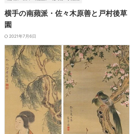
横手の南蘋派・佐々木原善と戸村後草
園
2021年7月6日