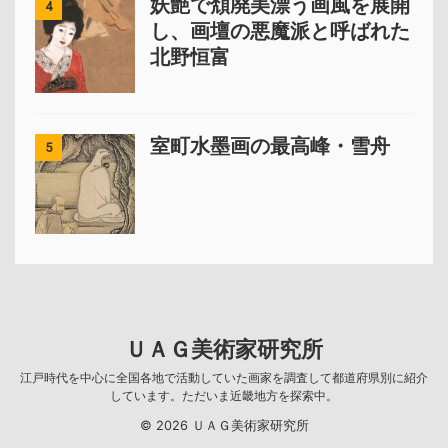
妖艶で頽廃美漂う画風を展開
4
し、画壇の悪魔派と呼ばれた
北野恒富
室町水墨画の最高峰・雪舟
5
ＵＡＧ美術家研究所
江戸時代を中心に全国各地で活動していた画家を調査して都道府県別に紹介
しています。ただいま近畿地方を探索中。
© 2026 ＵＡＧ美術家研究所