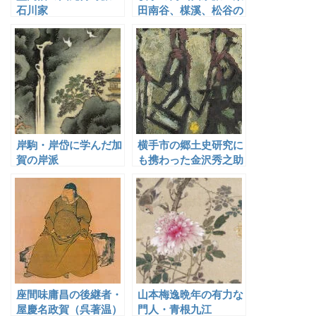
石川家
田南谷、楳溪、松谷の
三代
岸駒・岸岱に学んだ加
横手市の郷土史研究に
賀の岸派
も携わった金沢秀之助
座間味庸昌の後継者・
山本梅逸晩年の有力な
屋慶名政賀（呉著温）
門人・青根九江