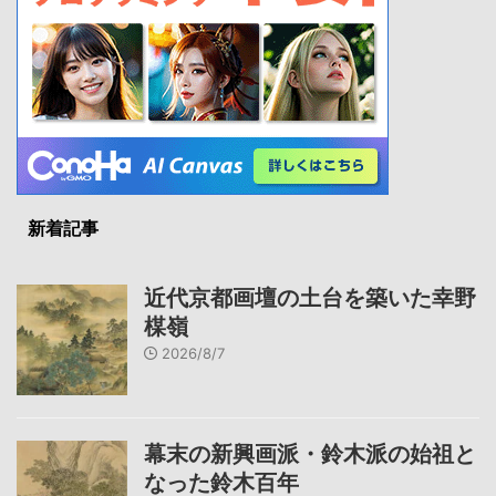
新着記事
近代京都画壇の土台を築いた幸野
楳嶺
2026/8/7
幕末の新興画派・鈴木派の始祖と
なった鈴木百年