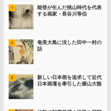
能登が生んだ桃山時代を代表
1
する画家・長谷川等伯
奄美大島に没した田中一村の
2
話
新しい日本画を追求して近代
3
日本画壇を牽引した横山大観