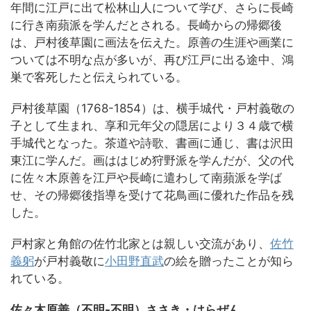
年間に江戸に出て松林山人について学び、さらに長崎
に行き南蘋派を学んだとされる。長崎からの帰郷後
は、戸村後草園に画法を伝えた。原善の生涯や画業に
ついては不明な点が多いが、再び江戸に出る途中、鴻
巣で客死したと伝えられている。
戸村後草園（1768-1854）は、横手城代・戸村義敬の
子として生まれ、享和元年父の隠居により３４歳で横
手城代となった。茶道や詩歌、書画に通じ、書は沢田
東江に学んだ。画ははじめ狩野派を学んだが、父の代
に佐々木原善を江戸や長崎に遣わして南蘋派を学ば
せ、その帰郷後指導を受けて花鳥画に優れた作品を残
した。
戸村家と角館の佐竹北家とは親しい交流があり、
佐竹
義躬
が戸村義敬に
小田野直武
の絵を贈ったことが知ら
れている。
佐々木原善（不明-不明）ささき・はらぜん