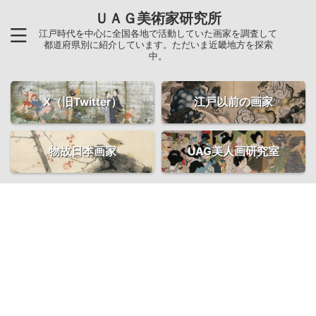
ＵＡＧ美術家研究所
江戸時代を中心に全国各地で活動していた画家を調査して
都道府県別に紹介しています。ただいま近畿地方を探索
中。
X（旧Twitter）
江戸以前の画家
物故日本画家
UAG美人画研究室