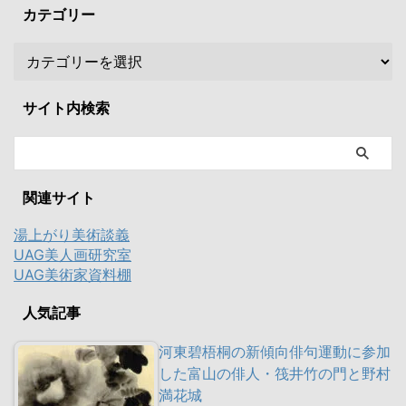
カテゴリー
サイト内検索
関連サイト
湯上がり美術談義
UAG美人画研究室
UAG美術家資料棚
人気記事
河東碧梧桐の新傾向俳句運動に参加
した富山の俳人・筏井竹の門と野村
満花城