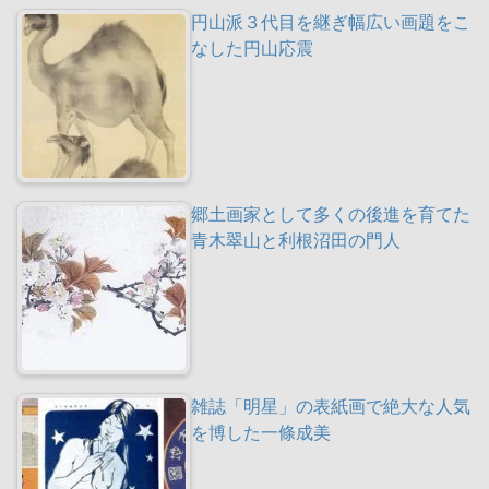
円山派３代目を継ぎ幅広い画題をこ
なした円山応震
郷土画家として多くの後進を育てた
青木翠山と利根沼田の門人
雑誌「明星」の表紙画で絶大な人気
を博した一條成美