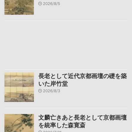
2026/8/5
長老として近代京都画壇の礎を築
いた岸竹堂
2026/8/3
文麟亡きあと長老として京都画壇
を統率した森寛斎