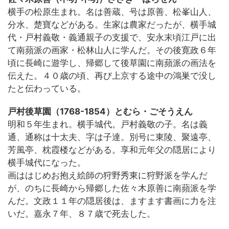
横手の松原生まれ。名は善蔵、号は原善、松峯山人、
分水、楚寶などがある。生家は農家だったが、横手城
代・戸村義敬・義通親子の支援で、安永末頃江戸に出
て南蘋派の画家・松林山人に学んだ。その後寛政６年
頃に長崎に遊学し、帰郷して後草園に南蘋派の画法を
伝えた。４０歳の頃、再び上京する途中の鴻巣で没し
たと伝わっている。
戸村後草園（1768-1854）とむら・ごそうえん
明和５年生まれ。横手城代。戸村義敬の子。名は義
通、通称は十太夫、字は子達。別号に東陵、聚遠亭、
芳風亭、枕霞楼などがある。享和元年父の隠居により
横手城代になった。
画ははじめお抱え絵師の狩野秀東に狩野派を学んだ
が、のちに長崎から帰郷した佐々木原善に南蘋派を学
んだ。文政１１年の隠居後は、ますます書画に力を注
いだ。嘉永７年、８７歳で死去した。