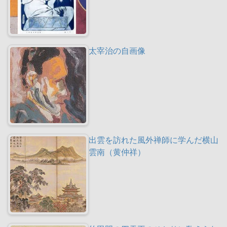
太宰治の自画像
出雲を訪れた風外禅師に学んだ横山
雲南（黄仲祥）