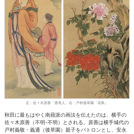
左：佐々木原善「唐美人」右：戸村後草園「花鳥」
秋田に最もはやく南蘋派の画法を伝えたのは、横手の
佐々木原善（不明-不明）とされる。原善は横手城代の
戸村義敬・義通（後草園）親子をパトロンとし、安永