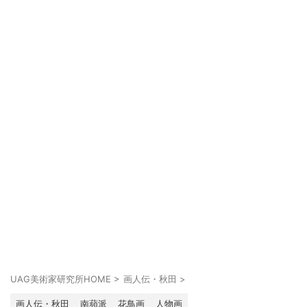
UAG美術家研究所HOME
>
画人伝・秋田
>
画人伝・秋田
南蘋派
花鳥画
人物画