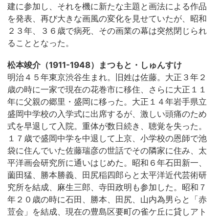
建に参加し、それを機に新たな主題と画法による作品
を発表、再び大きな画風の変化を見せていたが、昭和
２３年、３６歳で病死、その画業の幕は突然閉じられ
ることとなった。
松本竣介（1911-1948）まつもと・しゅんすけ
明治４５年東京渋谷生まれ。旧姓は佐藤。大正３年２
歳の時に一家で現在の花巻市に移住、さらに大正１１
年に父親の郷里・盛岡に移った。大正１４年岩手県立
盛岡中学校の入学式に出席するが、激しい頭痛のため
式を早退して入院。重体が数日続き、聴覚を失った。
１７歳で盛岡中学を中退して上京、小学校の恩師で池
袋に住んでいた佐藤瑞彦の世話でその隣家に住み、太
平洋画会研究所に通いはじめた。昭和６年石田新一、
薗田猛、勝本勝義、田尻稲四郎らと太平洋近代芸術研
究所を結成、麻生三郎、寺田政明も参加した。昭和７
年２０歳の時に石田、勝本、田尻、山内為男らと「赤
荳会」を結成、現在の豊島区要町の雀ケ丘に貸しアト