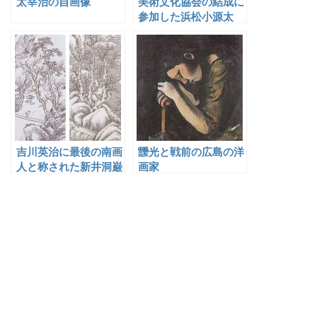
太宰治の自画像
美術文化協会の結成に
参加した浜松小源太
吉川英治に最後の南画
靉光と戦前の広島の洋
人と称された新井洞巌
画家