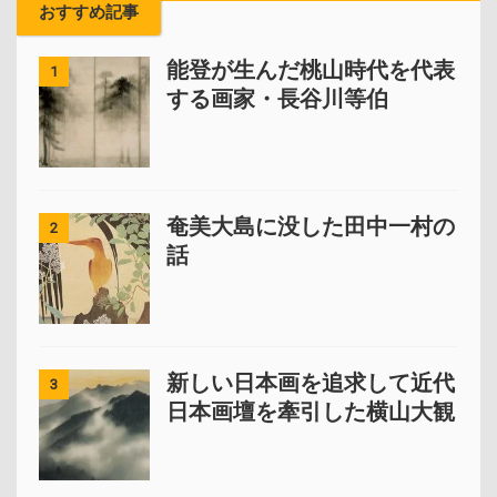
おすすめ記事
能登が生んだ桃山時代を代表
1
する画家・長谷川等伯
奄美大島に没した田中一村の
2
話
新しい日本画を追求して近代
3
日本画壇を牽引した横山大観