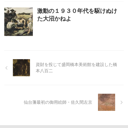
激動の１９３０年代を駆けぬけ
た大沼かねよ
資財を投じて盛岡橋本美術館を建設した橋
本八百二
仙台藩最初の御用絵師・佐久間左京