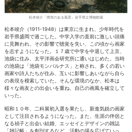
松本竣介「煙突のある風景」岩手県立博物館蔵
松本竣介（1911-1948）は東京に生まれ、少年時代を
岩手県盛岡で過ごした。中学入学の直前に激しい頭痛
に見舞われ、その影響で聴覚を失い、この頃から画家
を志すようになった。１７歳で中学を中退して上京、
池袋に住み、太平洋画会研究所に通いはじめた。当時
の池袋は「池袋モンパルナス」と称され、多くの若い
画家や詩人たちが住み、互いに影響しあいながら自ら
の表現を模索していた。そんな環境のなか、松本は
様々な画友との出会いを重ね、自己の画風を確立して
いった。
昭和１０年、二科展初入選を果たし、新進気鋭の画家
として注目されるようになった。また、生涯の伴侶と
なる禎子と出会い結婚、エッセイとデザインの雑誌
「雑記帳」を創刊するなど、活動の場を広げていっ