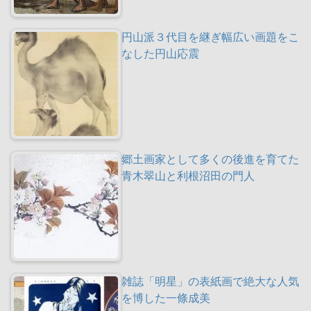
円山派３代目を継ぎ幅広い画題をこ
なした円山応震
郷土画家として多くの後進を育てた
青木翠山と利根沼田の門人
雑誌「明星」の表紙画で絶大な人気
を博した一條成美