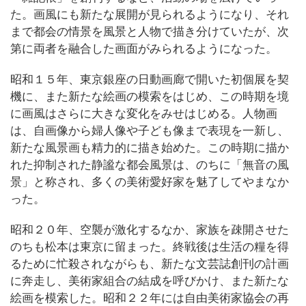
た。画風にも新たな展開が見られるようになり、それ
まで都会の情景を風景と人物で描き分けていたが、次
第に両者を融合した画面がみられるようになった。
昭和１５年、東京銀座の日動画廊で開いた初個展を契
機に、また新たな絵画の模索をはじめ、この時期を境
に画風はさらに大きな変化をみせはじめる。人物画
は、自画像から婦人像や子ども像まで表現を一新し、
新たな風景画も精力的に描き始めた。この時期に描か
れた抑制された静謐な都会風景は、のちに「無音の風
景」と称され、多くの美術愛好家を魅了してやまなか
った。
昭和２０年、空襲が激化するなか、家族を疎開させた
のちも松本は東京に留まった。終戦後は生活の糧を得
るために忙殺されながらも、新たな文芸誌創刊の計画
に奔走し、美術家組合の結成を呼びかけ、また新たな
絵画を模索した。昭和２２年には自由美術家協会の再