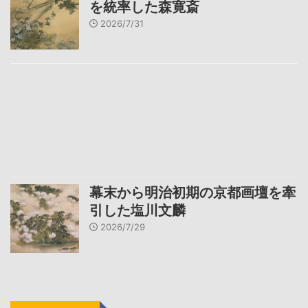
を統率した森寛斎
2026/7/31
幕末から明治初期の京都画壇を牽
引した塩川文麟
2026/7/29