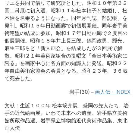
リエを共同で借りて研究所とした。昭和１０年第２２
回二科展に初入選。昭和１１年松本禎子と結婚し、松
本姓を名乗るようになった。同年月刊誌「雑記帳」を
発刊。昭和１５年日動画廊で初個展開催。同年岩手美
術連盟の結成に参加。昭和１７年日動画廊で２度目の
個展開催。昭和１８年井上長三郎、鶴岡政男、靉光、
麻生三郎らと「新人画会」を結成したが３回展で解
散。昭和２１年美術家組合の提唱文「全日本美術家に
諮る」を画家中心に各方面の知識人に発送。昭和２２
年自由美術家協会の会員となる。昭和２３年、３６歳
で死去した。
岩手(30)－
画人伝・INDEX
文献：生誕１００年 松本竣介展、盛岡の先人たち、岩
手の近代絵画展、いわて未来への遺産、岩手県立美術
館所蔵作品選、岩手県立博物館近代美術作品集、東北
画人伝