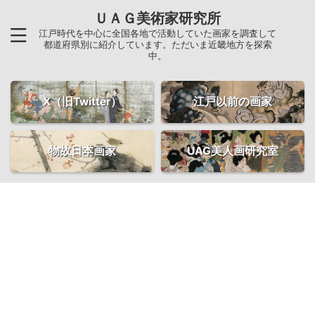
ＵＡＧ美術家研究所
江戸時代を中心に全国各地で活動していた画家を調査して
都道府県別に紹介しています。ただいま近畿地方を探索
中。
X（旧Twitter）
江戸以前の画家
物故日本画家
UAG美人画研究室