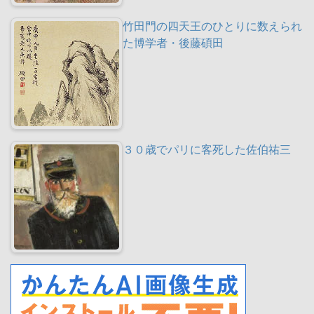
竹田門の四天王のひとりに数えられ
た博学者・後藤碩田
３０歳でパリに客死した佐伯祐三