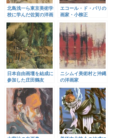
北島浅一ら東京美術学
エコール・ド・パリの
校に学んだ佐賀の洋画
画家・小柳正
家
日本自由画壇を結成に
ニシムイ美術村と沖縄
参加した庄田鶴友
の洋画家