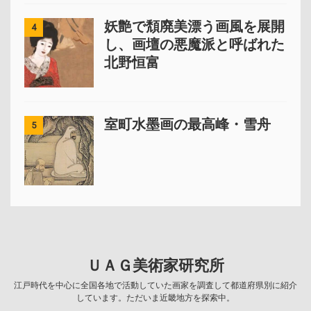
妖艶で頽廃美漂う画風を展開
4
し、画壇の悪魔派と呼ばれた
北野恒富
室町水墨画の最高峰・雪舟
5
ＵＡＧ美術家研究所
江戸時代を中心に全国各地で活動していた画家を調査して都道府県別に紹介
しています。ただいま近畿地方を探索中。