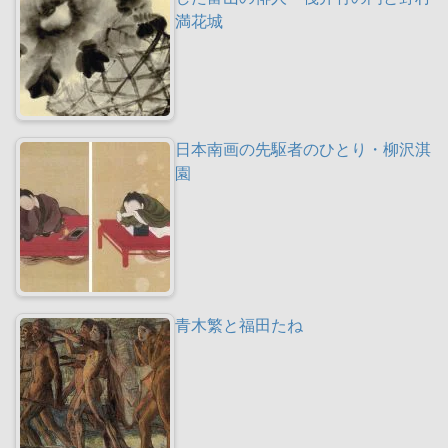
満花城
日本南画の先駆者のひとり・柳沢淇
園
青木繁と福田たね