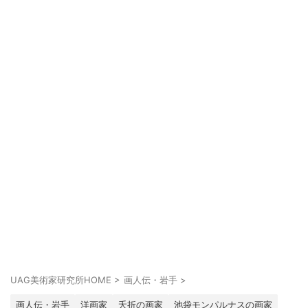
UAG美術家研究所HOME
>
画人伝・岩手
>
画人伝・岩手
洋画家
夭折の画家
池袋モンパルナスの画家