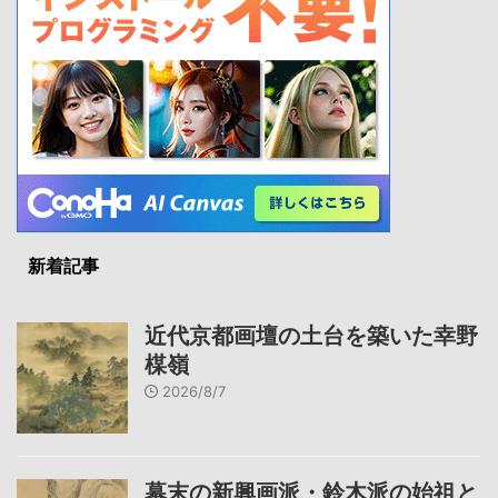
新着記事
近代京都画壇の土台を築いた幸野
楳嶺
2026/8/7
幕末の新興画派・鈴木派の始祖と