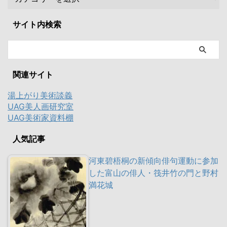
サイト内検索
関連サイト
湯上がり美術談義
UAG美人画研究室
UAG美術家資料棚
人気記事
河東碧梧桐の新傾向俳句運動に参加
した富山の俳人・筏井竹の門と野村
満花城