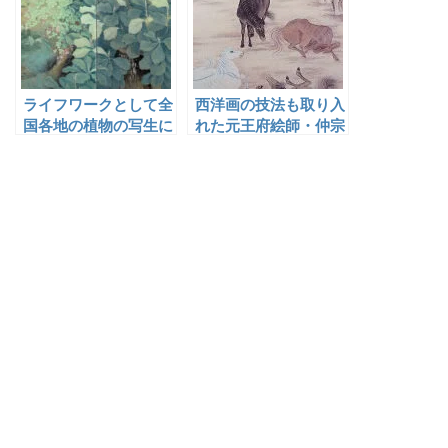
ライフワークとして全
西洋画の技法も取り入
国各地の植物の写生に
れた元王府絵師・仲宗
取り組み、生涯をかけ
根真補（査丕烈）
て植物を描いた池田瑞
月