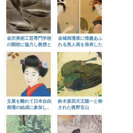
金沢美術工芸専門学校
金城画壇展に情趣あふ
の開校に協力し教授と
れる美人画を発表した
して後進の育成に尽力
紺谷光俊
した畠山錦成
文展を離れて日本自由
鈴木派四天王随一と称
画壇の結成に参加し、
された梶野玄山
女性像を中心に自由な
表現を試みた広田百豊