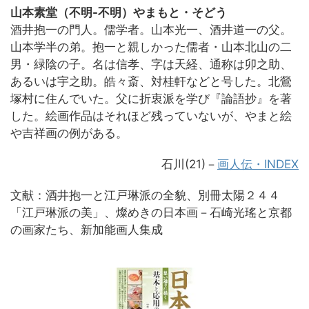
山本素堂（不明-不明）やまもと・そどう
酒井抱一の門人。儒学者。山本光一、酒井道一の父。
山本学半の弟。抱一と親しかった儒者・山本北山の二
男・緑陰の子。名は信孝、字は天経、通称は卯之助、
あるいは宇之助。皓々斎、対桂軒などと号した。北鶯
塚村に住んでいた。父に折衷派を学び『論語抄』を著
した。絵画作品はそれほど残っていないが、やまと絵
や吉祥画の例がある。
石川(21)－
画人伝・INDEX
文献：酒井抱一と江戸琳派の全貌、別冊太陽２４４
「江戸琳派の美」、燦めきの日本画－石崎光瑤と京都
の画家たち、新加能画人集成