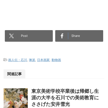
Post
Share
-
画人伝・石川
,
琳派
,
日本画家
,
動物画
関連記事
東京美術学校卒業後は帰郷し生
涯の大半を石川での美術教育に
ささげた安井雪光