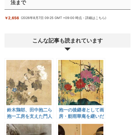
法まで
￥2,656
(2026年8月7日 09:25 GMT +09:00 時点 -
詳細はこちら
)
こんな記事も読まれています
鈴木鶏邨、田中抱二ら
抱一の後継者として画
抱一工房を支えた門人
房・舫雨華庵を継いだ
たち
酒井鶯蒲