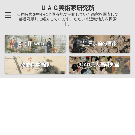
ＵＡＧ美術家研究所
江戸時代を中心に全国各地で活動していた画家を調査して
都道府県別に紹介しています。ただいま近畿地方を探索
中。
X（旧Twitter）
江戸以前の画家
物故日本画家
UAG美人画研究室