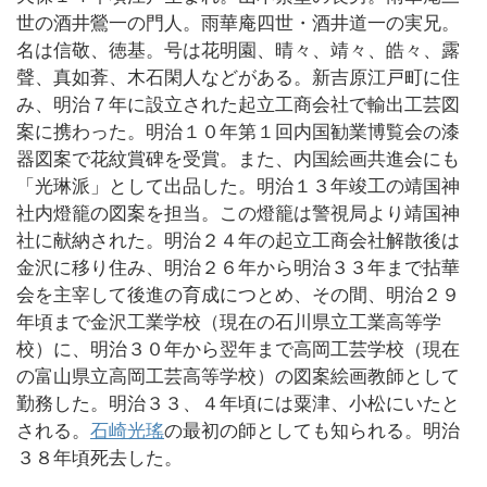
世の酒井鶯一の門人。雨華庵四世・酒井道一の実兄。
名は信敬、徳基。号は花明園、晴々、靖々、皓々、露
聲、真如葊、木石閑人などがある。新吉原江戸町に住
み、明治７年に設立された起立工商会社で輸出工芸図
案に携わった。明治１０年第１回内国勧業博覧会の漆
器図案で花紋賞碑を受賞。また、内国絵画共進会にも
「光琳派」として出品した。明治１３年竣工の靖国神
社内燈籠の図案を担当。この燈籠は警視局より靖国神
社に献納された。明治２４年の起立工商会社解散後は
金沢に移り住み、明治２６年から明治３３年まで拈華
会を主宰して後進の育成につとめ、その間、明治２９
年頃まで金沢工業学校（現在の石川県立工業高等学
校）に、明治３０年から翌年まで高岡工芸学校（現在
の富山県立高岡工芸高等学校）の図案絵画教師として
勤務した。明治３３、４年頃には粟津、小松にいたと
される。
石崎光瑤
の最初の師としても知られる。明治
３８年頃死去した。