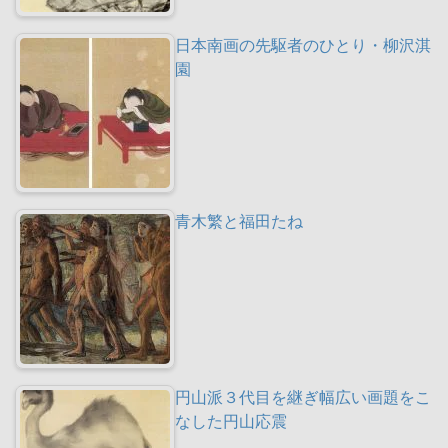
日本南画の先駆者のひとり・柳沢淇
園
青木繁と福田たね
円山派３代目を継ぎ幅広い画題をこ
なした円山応震