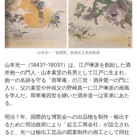
山本光一「狐狸図」板橋区立美術館蔵
山本光一（1843?-1905?）は、江戸琳派を創始した酒
井抱一の門人・山本素堂の長男として江戸に生まれ、
抱一の名跡を守る「雨華庵」の三世・酒井鶯一の門に
入り、父の素堂や外祖父の野崎真一に江戸琳派の画風
を学んだ。雨華庵四世を継いだ酒井道一は実弟にあた
る。
明治７年、国際的な博覧会への出品物を制作・輸出す
るために明治政府により「起立工商会社」が設立され
ると、光一は輸出工芸品の図案制作の画工として同社