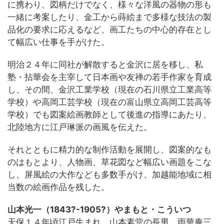
に携わり、図柄だけでなく、様々な洋風の器物の形も
一緒に考案したり、金工から蒔絵まで多様な技法の製
品化の要求に応えるなど、画工たちの中心的存在とし
て幅広い仕事を手がけた。
明治２４年に同社が解散すると金沢に居を移し、私
塾・拈華会を主宰して日本画や友禅の若手作家を育成
し、その間、金沢工業学校（現在の石川県立工業高等
学校）や高岡工芸学校（現在の富山県立高岡工芸高等
学校）でも図案絵画教師として後進の指導にあたり、
北陸地方に江戸琳派の画風を伝えた。
それとともに精力的な制作活動を展開し、図案的なも
のはもとより、人物画、草花図など幅広い画題をこな
し、屏風絵の大作なども多数手がけ、加越能地域に相
当数の絵画作品を残した。
山本光一（1843?-1905?）やまもと・こういつ
天保１４年頃江戸生まれ。山本素堂の長男。雨華庵三