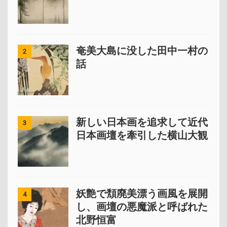
奄美大島に没した田中一村の
2
話
新しい日本画を追求して近代
3
日本画壇を牽引した横山大観
妖艶で頽廃美漂う画風を展開
4
し、画壇の悪魔派と呼ばれた
北野恒富