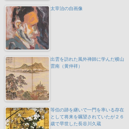
太宰治の自画像
出雲を訪れた風外禅師に学んだ横山
雲南（黄仲祥）
等伯の跡を継いで一門を率いる存在
として将来を嘱望されていたが２６
歳で早世した長谷川久蔵