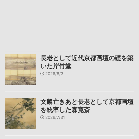
長老として近代京都画壇の礎を築
いた岸竹堂
2026/8/3
文麟亡きあと長老として京都画壇
を統率した森寛斎
2026/7/31