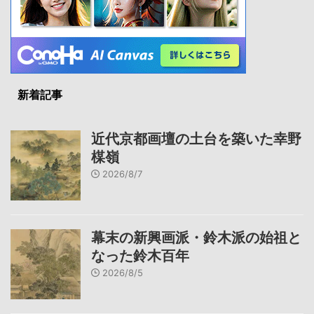
新着記事
近代京都画壇の土台を築いた幸野
楳嶺
2026/8/7
幕末の新興画派・鈴木派の始祖と
なった鈴木百年
2026/8/5