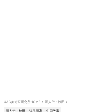
UAG美術家研究所HOME
>
画人伝・秋田
>
画人伝・秋田
洋風画家
中国故事