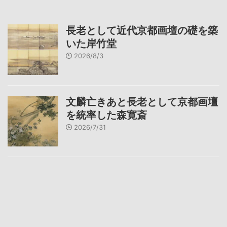
長老として近代京都画壇の礎を築
いた岸竹堂
2026/8/3
文麟亡きあと長老として京都画壇
を統率した森寛斎
2026/7/31