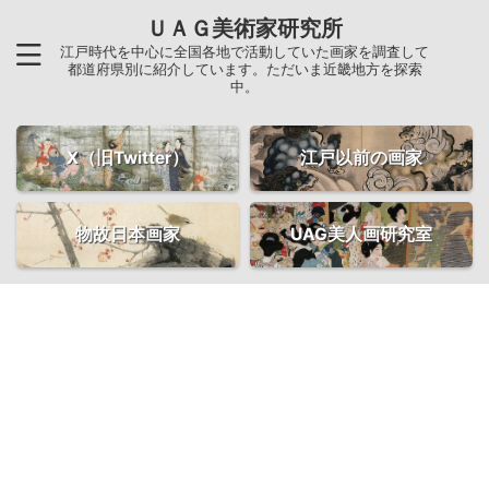
ＵＡＧ美術家研究所
江戸時代を中心に全国各地で活動していた画家を調査して
都道府県別に紹介しています。ただいま近畿地方を探索
中。
X（旧Twitter）
江戸以前の画家
物故日本画家
UAG美人画研究室