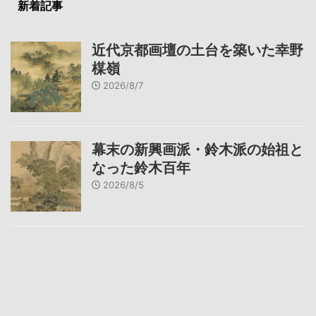
新着記事
近代京都画壇の土台を築いた幸野
楳嶺
2026/8/7
幕末の新興画派・鈴木派の始祖と
なった鈴木百年
2026/8/5