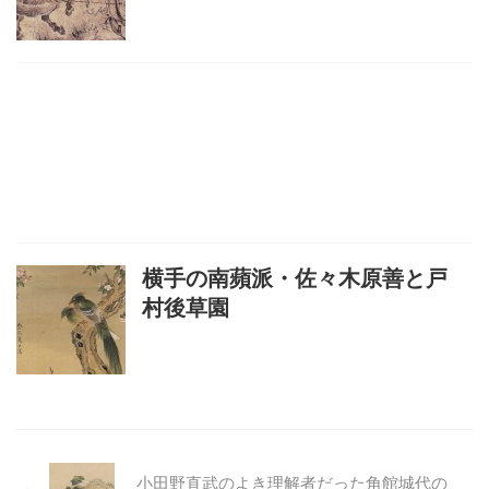
横手の南蘋派・佐々木原善と戸
村後草園
小田野直武のよき理解者だった角館城代の