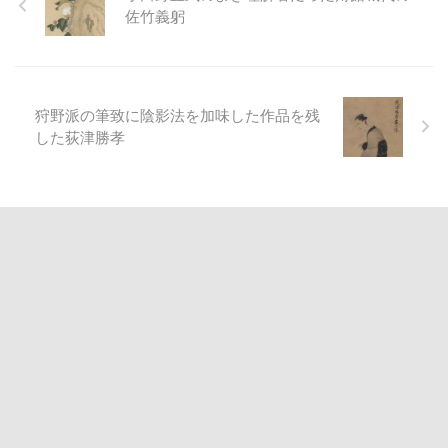
佐竹義躬
狩野派の筆致に陰影法を加味した作品を残
した荻津勝孝