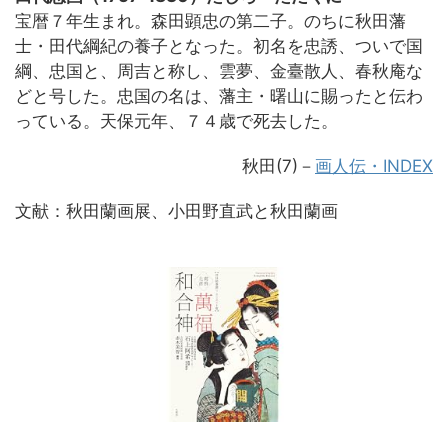
宝暦７年生まれ。森田顕忠の第二子。のちに秋田藩
士・田代綱紀の養子となった。初名を忠誘、ついで国
綱、忠国と、周吉と称し、雲夢、金臺散人、春秋庵な
どと号した。忠国の名は、藩主・曙山に賜ったと伝わ
っている。天保元年、７４歳で死去した。
秋田(7)－
画人伝・INDEX
文献：秋田蘭画展、小田野直武と秋田蘭画