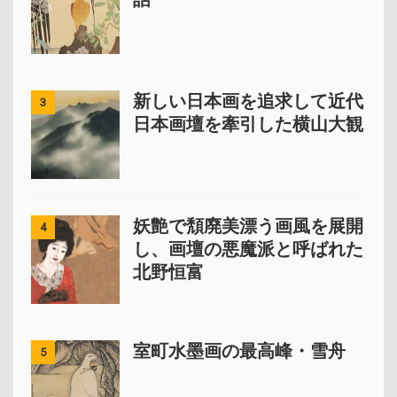
新しい日本画を追求して近代
3
日本画壇を牽引した横山大観
妖艶で頽廃美漂う画風を展開
4
し、画壇の悪魔派と呼ばれた
北野恒富
室町水墨画の最高峰・雪舟
5