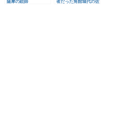
薩摩の絵師
者だった角館城代の佐
竹義躬