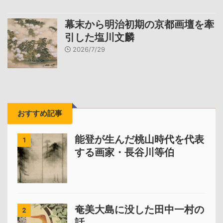
幕末から明治初期の京都画壇を牽
引した塩川文麟
2026/7/29
おすすめ記事
能登が生んだ桃山時代を代表
1
する画家・長谷川等伯
奄美大島に没した田中一村の
2
話