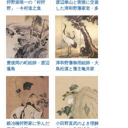
狩野派唯一の「村狩
渡辺崋山と密接に交遊
野」・今村道之進
した津和野藩家老・多
胡逸斎
豊後岡の町絵師・渡辺
津和野藩御用絵師・大
蓬島
島松溪と藩主亀井家
鍛冶橋狩野家に学んだ
小田野直武のよき理解