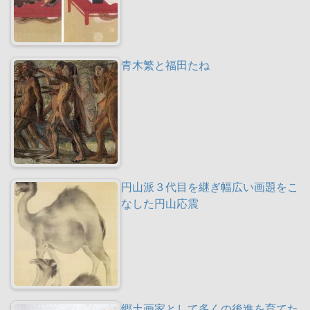
青木繁と福田たね
円山派３代目を継ぎ幅広い画題をこ
なした円山応震
郷土画家として多くの後進を育てた