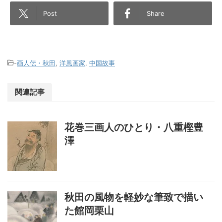
Post
Share
-
画人伝・秋田
,
洋風画家
,
中国故事
関連記事
花巻三画人のひとり・八重樫豊
澤
秋田の風物を軽妙な筆致で描い
た館岡栗山