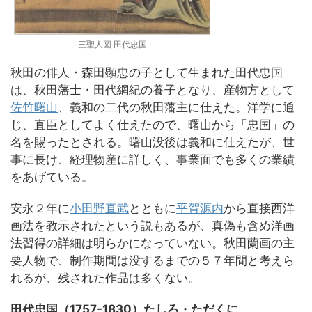
三聖人図 田代忠国
秋田の俳人・森田顕忠の子として生まれた田代忠国
は、秋田藩士・田代網紀の養子となり、産物方として
佐竹曙山
、義和の二代の秋田藩主に仕えた。洋学に通
じ、直臣としてよく仕えたので、曙山から「忠国」の
名を賜ったとされる。曙山没後は義和に仕えたが、世
事に長け、経理物産に詳しく、事業面でも多くの業績
をあげている。
安永２年に
小田野直武
とともに
平賀源内
から直接西洋
画法を教示されたという説もあるが、真偽も含め洋画
法習得の詳細は明らかになっていない。秋田蘭画の主
要人物で、制作期間は没するまでの５７年間と考えら
れるが、残された作品は多くない。
田代忠国（1757-1830）たしろ・ただくに