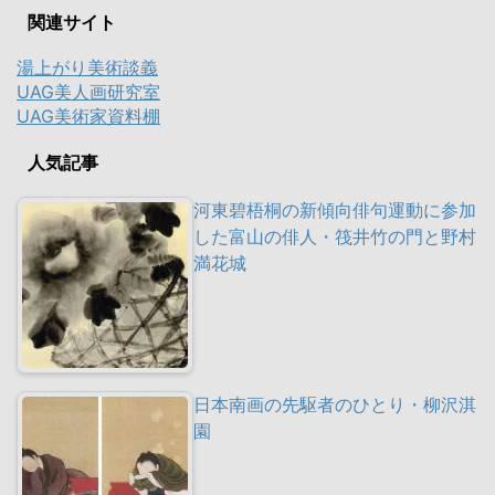
関連サイト
湯上がり美術談義
UAG美人画研究室
UAG美術家資料棚
人気記事
河東碧梧桐の新傾向俳句運動に参加
した富山の俳人・筏井竹の門と野村
満花城
日本南画の先駆者のひとり・柳沢淇
園