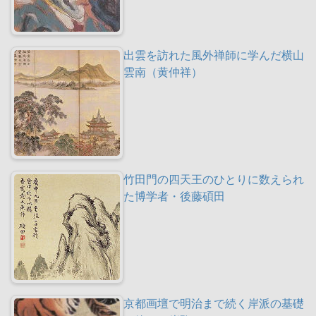
出雲を訪れた風外禅師に学んだ横山
雲南（黄仲祥）
竹田門の四天王のひとりに数えられ
た博学者・後藤碩田
京都画壇で明治まで続く岸派の基礎