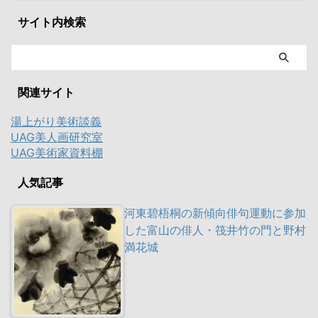
サイト内検索
関連サイト
湯上がり美術談義
UAG美人画研究室
UAG美術家資料棚
人気記事
河東碧梧桐の新傾向俳句運動に参加
した富山の俳人・筏井竹の門と野村
満花城