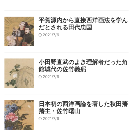
平賀源内から直接西洋画法を学ん
だとされる田代忠国
2021/7/6
小田野直武のよき理解者だった角
館城代の佐竹義躬
2021/7/6
日本初の西洋画論を著した秋田藩
藩主・佐竹曙山
2021/7/6