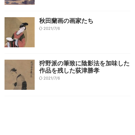
秋田蘭画の画家たち
2021/7/6
狩野派の筆致に陰影法を加味した
作品を残した荻津勝孝
2021/7/6