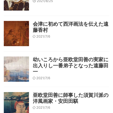
2021/8/25
会津に初めて西洋画法を伝えた遠
藤香村
2021/7/6
幼いころから亜欧堂田善の実家に
出入りし一番弟子となった遠藤田
一
2021/7/6
亜欧堂田善に師事した須賀川派の
洋風画家・安田田騏
2021/7/6