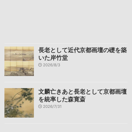
長老として近代京都画壇の礎を築
いた岸竹堂
2026/8/3
文麟亡きあと長老として京都画壇
を統率した森寛斎
2026/7/31