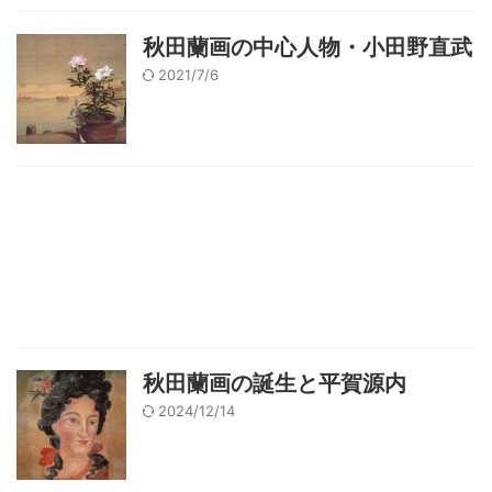
秋田蘭画の中心人物・小田野直武
2021/7/6
秋田蘭画の誕生と平賀源内
2024/12/14