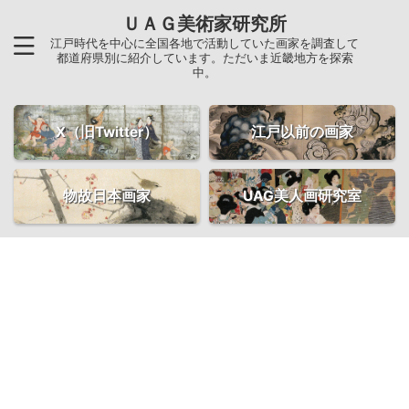
ＵＡＧ美術家研究所
江戸時代を中心に全国各地で活動していた画家を調査して
都道府県別に紹介しています。ただいま近畿地方を探索
中。
X（旧Twitter）
江戸以前の画家
物故日本画家
UAG美人画研究室