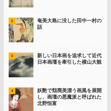
奄美大島に没した田中一村の
2
話
新しい日本画を追求して近代
3
日本画壇を牽引した横山大観
妖艶で頽廃美漂う画風を展開
4
し、画壇の悪魔派と呼ばれた
北野恒富