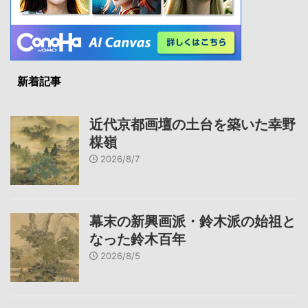
新着記事
近代京都画壇の土台を築いた幸野
楳嶺
2026/8/7
幕末の新興画派・鈴木派の始祖と
なった鈴木百年
2026/8/5