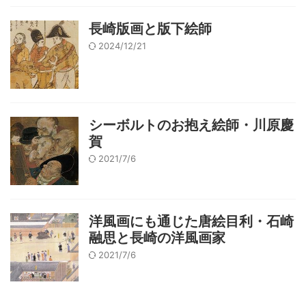
長崎版画と版下絵師
2024/12/21
シーボルトのお抱え絵師・川原慶
賀
2021/7/6
洋風画にも通じた唐絵目利・石崎
融思と長崎の洋風画家
2021/7/6