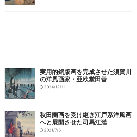
実用的銅版画を完成させた須賀川
の洋風画家・亜欧堂田善
2024/12/11
秋田蘭画を受け継ぎ江戸系洋風画
へと展開させた司馬江漢
2021/7/6