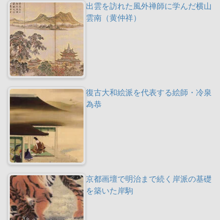
出雲を訪れた風外禅師に学んだ横山
雲南（黄仲祥）
復古大和絵派を代表する絵師・冷泉
為恭
京都画壇で明治まで続く岸派の基礎
を築いた岸駒