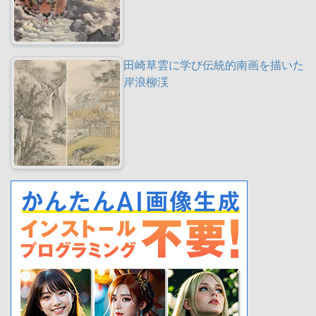
田崎草雲に学び伝統的南画を描いた
岸浪柳渓