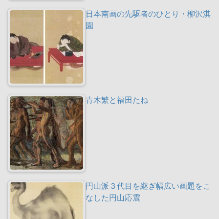
日本南画の先駆者のひとり・柳沢淇
園
青木繁と福田たね
円山派３代目を継ぎ幅広い画題をこ
なした円山応震