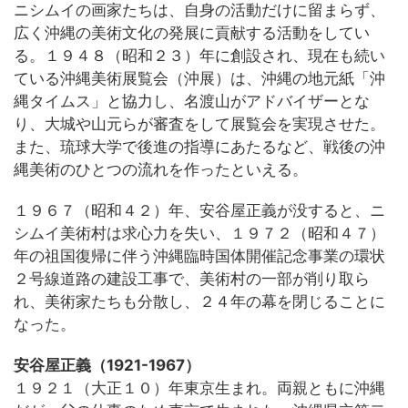
ニシムイの画家たちは、自身の活動だけに留まらず、
広く沖縄の美術文化の発展に貢献する活動をしてい
る。１９４８（昭和２３）年に創設され、現在も続い
ている沖縄美術展覧会（沖展）は、沖縄の地元紙「沖
縄タイムス」と協力し、名渡山がアドバイザーとな
り、大城や山元らが審査をして展覧会を実現させた。
また、琉球大学で後進の指導にあたるなど、戦後の沖
縄美術のひとつの流れを作ったといえる。
１９６７（昭和４２）年、安谷屋正義が没すると、ニ
シムイ美術村は求心力を失い、１９７２（昭和４７）
年の祖国復帰に伴う沖縄臨時国体開催記念事業の環状
２号線道路の建設工事で、美術村の一部が削り取ら
れ、美術家たちも分散し、２４年の幕を閉じることに
なった。
安谷屋正義（1921-1967）
１９２１（大正１０）年東京生まれ。両親ともに沖縄