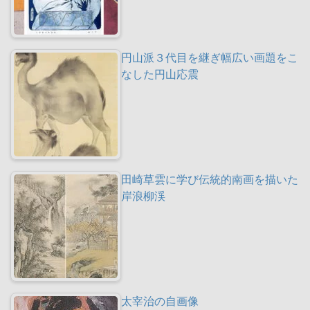
円山派３代目を継ぎ幅広い画題をこ
なした円山応震
田崎草雲に学び伝統的南画を描いた
岸浪柳渓
太宰治の自画像