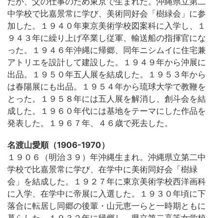
だが、父の仕事のため東京で生まれた。沖縄県立第二
中学校で比嘉景常に学び、美術同好会「樹緑会」に参
加した。１９４０年東京美術学校図案科に入学し、１
９４３年に繰り上げ卒業し従軍、輸送船の指揮官にな
った。１９４６年沖縄に帰郷、同年ニシムイに住宅兼
アトリエを設計して建設した。１９４９年から沖展に
出品。１９５０年五人展を結成した。１９５３年から
は春陽展にも出品。１９５４年から琉球大学で教鞭を
とった。１９５８年には五人展を解消し、創斗会を結
成した。１９６０年代には基地をテーマにした作品を
発表した。１９６７年、４６歳で死去した。
名渡山愛順（1906-1970）
１９０６（明治３９）年沖縄生まれ。沖縄県立第二中
学校で比嘉景常に学び、在学中に美術同好会「樹緑
会」を結成した。１９２７年に東京美術学校西洋画科
に入学、在学中に帝展に入選した。１９３０年頃に下
落合に転居し同郷の後輩・山元恵一らと一時期ともに
暮らした。１９３２年に帰郷し、県立第二高等女学校