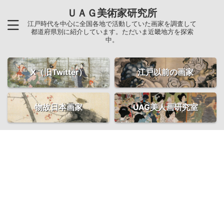
ＵＡＧ美術家研究所
江戸時代を中心に全国各地で活動していた画家を調査して
都道府県別に紹介しています。ただいま近畿地方を探索
中。
X（旧Twitter）
江戸以前の画家
物故日本画家
UAG美人画研究室