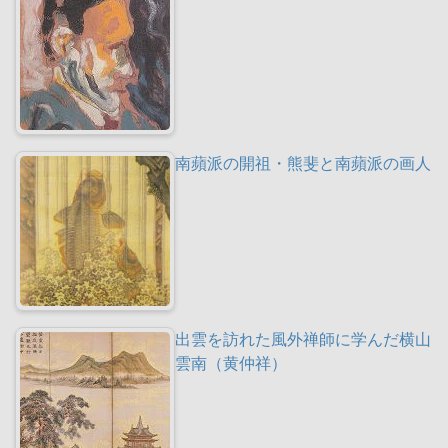
南蘋派の開祖・熊斐と南蘋派の画人
出雲を訪れた風外禅師に学んだ横山
雲南（黄仲祥）