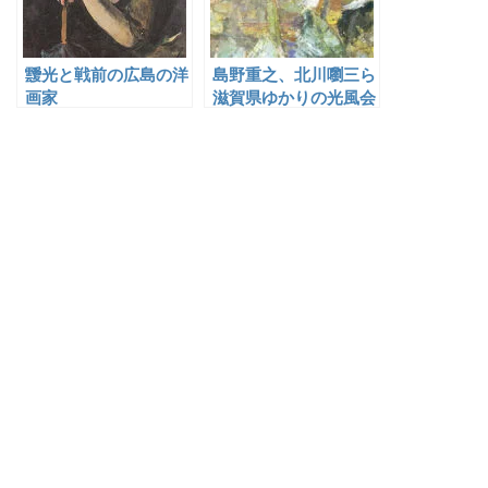
靉光と戦前の広島の洋
島野重之、北川嚠三ら
画家
滋賀県ゆかりの光風会
の洋画家