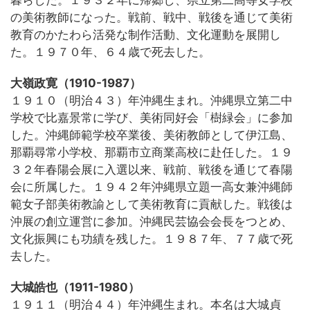
の美術教師になった。戦前、戦中、戦後を通じて美術
教育のかたわら活発な制作活動、文化運動を展開し
た。１９７０年、６４歳で死去した。
大嶺政寛（1910-1987）
１９１０（明治４３）年沖縄生まれ。沖縄県立第二中
学校で比嘉景常に学び、美術同好会「樹緑会」に参加
した。沖縄師範学校卒業後、美術教師として伊江島、
那覇尋常小学校、那覇市立商業高校に赴任した。１９
３２年春陽会展に入選以来、戦前、戦後を通じて春陽
会に所属した。１９４２年沖縄県立題一高女兼沖縄師
範女子部美術教諭として美術教育に貢献した。戦後は
沖展の創立運営に参加。沖縄民芸協会会長をつとめ、
文化振興にも功績を残した。１９８７年、７７歳で死
去した。
大城皓也（1911-1980）
１９１１（明治４４）年沖縄生まれ。本名は大城貞