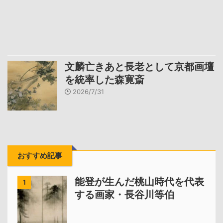
文麟亡きあと長老として京都画壇
を統率した森寛斎
2026/7/31
おすすめ記事
能登が生んだ桃山時代を代表
1
する画家・長谷川等伯