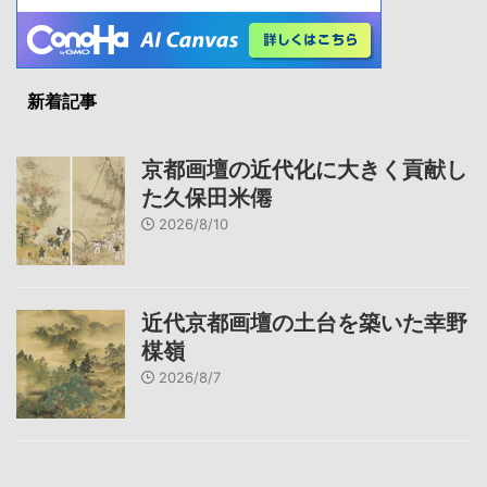
新着記事
京都画壇の近代化に大きく貢献し
た久保田米僊
2026/8/10
近代京都画壇の土台を築いた幸野
楳嶺
2026/8/7