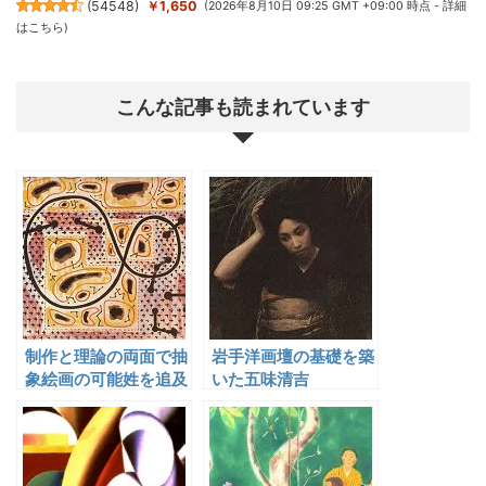
(
54548
)
￥1,650
(2026年8月10日 09:25 GMT +09:00 時点 -
詳細
はこちら
)
こんな記事も読まれています
制作と理論の両面で抽
岩手洋画壇の基礎を築
象絵画の可能姓を追及
いた五味清吉
した長谷川三郎