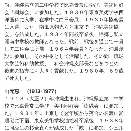
尚。沖縄県立第二中学校で比嘉景常に学び、美術同好
会「樹緑会」に参加した。１９３０年東京美術学校西
洋画科に入学、在学中に白日会展、１９３０年協会展
に入選。また、南風原朝光らと東京で「沖縄美術協
会」を結成した。１９３４年同校卒業後、帰郷し私立
開南中学校の教師となった。戦前、戦後を通じて一貫
して二科会に所属、１９６４年会員となった。沖展創
設に参加し、その中枢として活躍した。その間、琉球
大学芸術科助教授、二科会沖縄支部長などをつとめ、
後進の指導にも大きく貢献した。１９８０年、６９歳
で死去した。
山元恵一（1913-1977）
１９１３（大正２）年沖縄生まれ。沖縄県立第二中学
校で比嘉景常に学び、美術同好会「樹緑会」に参加し
た。１９３１年に上京して翌年頃から落合の名渡山愛
順宅に下宿。東京美術学校油絵科卒業後、１９３８年
に同級生の杉全直らが結成した「貌」に参加、シュル