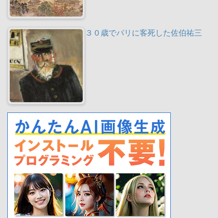
３０歳でパリに客死した佐伯祐三