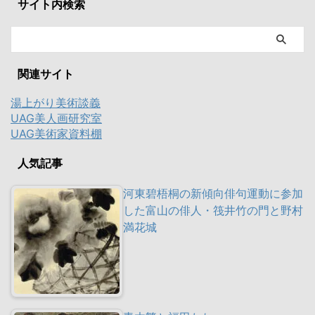
サイト内検索
関連サイト
湯上がり美術談義
UAG美人画研究室
UAG美術家資料棚
人気記事
河東碧梧桐の新傾向俳句運動に参加
した富山の俳人・筏井竹の門と野村
満花城