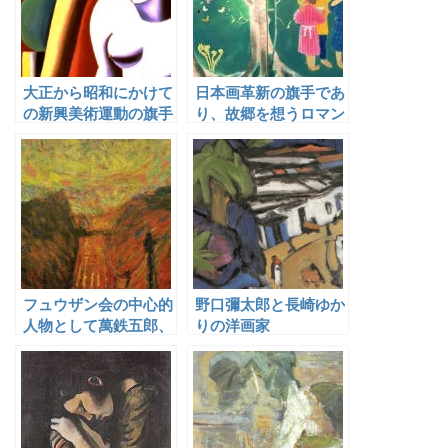
大正から昭和にかけて
日本画革新の旗手であ
の新興美術運動の旗手
り、故郷を想うロマン
として活躍した矢部友
チストでもあった福田
衛
豊四郎
フュウザン会の中心的
野口彌太郎と長崎ゆか
人物として萬鉄五郎、
りの洋画家
岸田劉生らとともに活
動した川上涼花