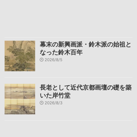
幕末の新興画派・鈴木派の始祖と
なった鈴木百年
2026/8/5
長老として近代京都画壇の礎を築
いた岸竹堂
2026/8/3