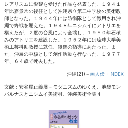
レアリスムに影響を受けた作品を発表した。１９４１
年比嘉景常の後任として沖縄県立第二中学校の美術教
師となった。１９４４年には防衛隊として徴用され沖
縄で終戦を迎えた。１９４８年ニシムイにアトリエを
構えたが、２度の台風により全壊し、１９５０年石積
みのアトリエを建設した。１９５２年には琉球大学美
術工芸科助教授に就任、後進の指導にあたった。ま
た、沖展の中核として創作活動を行なった。１９７７
年、６４歳で死去した。
沖縄(21)－
画人伝・INDEX
文献：安谷屋正義展－モダニズムのゆくえ、池袋モン
パルナスとニシムイ美術村、沖縄美術全集４