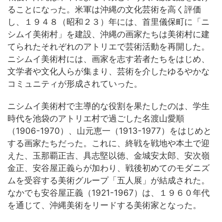
ることになった。米軍は沖縄の文化芸術を高く評価
し、１９４８（昭和２３）年には、首里儀保町に「ニ
シムイ美術村」を建設、沖縄の画家たちは美術村に建
てられたそれぞれのアトリエで芸術活動を再開した。
ニシムイ美術村には、画家を志す若者たちをはじめ、
文学者や文化人らが集まり、芸術を介したゆるやかな
コミュニティが形成されていった。
ニシムイ美術村で主導的な役割を果たしたのは、学生
時代を池袋のアトリエ村で過ごした名渡山愛順
（1906-1970）、山元恵一（1913-1977）をはじめと
する画家たちだった。これに、終戦を戦地や本土で迎
えた、玉那覇正吉、具志堅以徳、金城安太郎、安次嶺
金正、安谷屋正義らが加わり、戦後初めてのモダニズ
ムを受容する美術グループ「五人展」が結成された。
なかでも安谷屋正義（1921-1967）は、１９６０年代
を通じて、沖縄美術をリードする美術家となった。