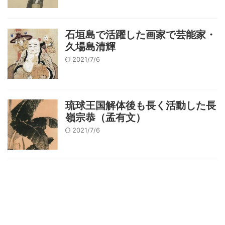
石垣島で活躍した画家で芸能家・
久場島清輝
2021/7/6
琉球王国解体後も長く活動した長
嶺宗恭（孟有文）
2021/7/6