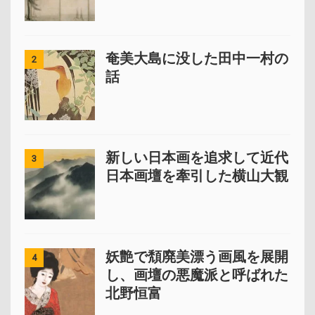
奄美大島に没した田中一村の
2
話
新しい日本画を追求して近代
3
日本画壇を牽引した横山大観
妖艶で頽廃美漂う画風を展開
4
し、画壇の悪魔派と呼ばれた
北野恒富