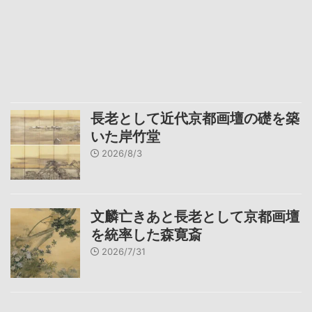
長老として近代京都画壇の礎を築
いた岸竹堂
2026/8/3
文麟亡きあと長老として京都画壇
を統率した森寛斎
2026/7/31