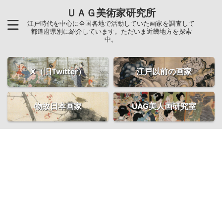
ＵＡＧ美術家研究所
江戸時代を中心に全国各地で活動していた画家を調査して
都道府県別に紹介しています。ただいま近畿地方を探索
中。
X（旧Twitter）
江戸以前の画家
物故日本画家
UAG美人画研究室