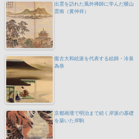
出雲を訪れた風外禅師に学んだ横山
雲南（黄仲祥）
復古大和絵派を代表する絵師・冷泉
為恭
京都画壇で明治まで続く岸派の基礎
を築いた岸駒