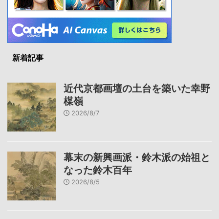
新着記事
近代京都画壇の土台を築いた幸野
楳嶺
2026/8/7
幕末の新興画派・鈴木派の始祖と
なった鈴木百年
2026/8/5