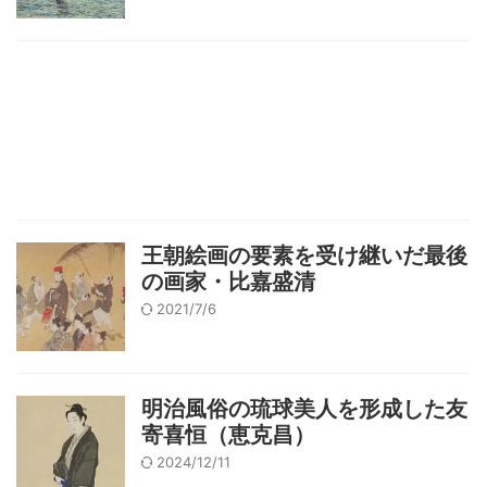
王朝絵画の要素を受け継いだ最後
の画家・比嘉盛清
2021/7/6
明治風俗の琉球美人を形成した友
寄喜恒（恵克昌）
2024/12/11