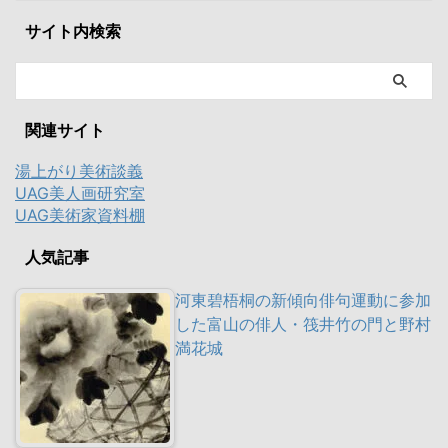
サイト内検索
関連サイト
湯上がり美術談義
UAG美人画研究室
UAG美術家資料棚
人気記事
河東碧梧桐の新傾向俳句運動に参加
した富山の俳人・筏井竹の門と野村
満花城