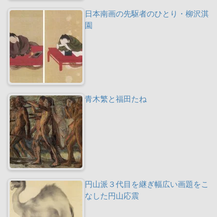
日本南画の先駆者のひとり・柳沢淇
園
青木繁と福田たね
円山派３代目を継ぎ幅広い画題をこ
なした円山応震