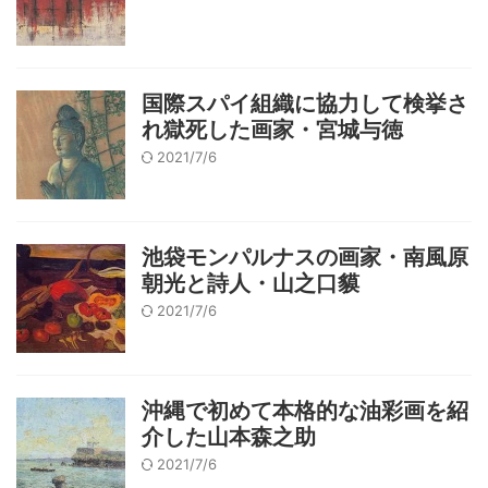
国際スパイ組織に協力して検挙さ
れ獄死した画家・宮城与徳
2021/7/6
池袋モンパルナスの画家・南風原
朝光と詩人・山之口貘
2021/7/6
沖縄で初めて本格的な油彩画を紹
介した山本森之助
2021/7/6