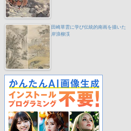
田崎草雲に学び伝統的南画を描いた
岸浪柳渓