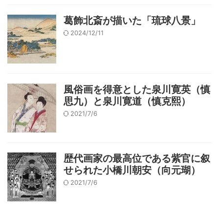
葛飾北斎が描いた「琉球八景」
2024/12/11
風俗画を得意とした泉川寛英（慎
思九）と泉川寛道（慎克熙）
2021/7/6
歴代画家の最高位である紫官に叙
せられた小橋川朝安（向元瑚）
2021/7/6