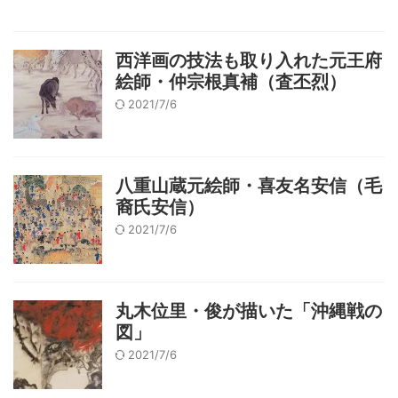
西洋画の技法も取り入れた元王府
絵師・仲宗根真補（査丕烈）
2021/7/6
八重山蔵元絵師・喜友名安信（毛
裔氏安信）
2021/7/6
丸木位里・俊が描いた「沖縄戦の
図」
2021/7/6