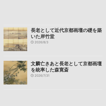
長老として近代京都画壇の礎を築
いた岸竹堂
2026/8/3
文麟亡きあと長老として京都画壇
を統率した森寛斎
2026/7/31