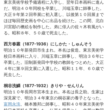
東京美術学校予備過程に入学し、翌年日本画科に進ん
だ。明治４０年同校を卒業し、川端玉章に師事した。
大正９年第２回帝展に初入選し、以後第１０回展まで
ほぼ毎回歴史画を中心に出品を続けた。この間、北白
川宮邸の襖絵を制作した。弟に俳人の佐々木有風がい
る。昭和８年、５０歳で死去した。
西方春叢（1877-1936）にしかた・しゅんそう
明治１０年新発田市生まれ。本名は俊造。東京美術学
校日本画科に入り、川端玉章に師事し、明治３６年に
卒業した。旧制新発田中学校の教師をつとめた。大正
４年に第９回文展に入選した。昭和１１年、６０歳で
死去した。
桐谷洗鱗（1877-1932）きりや・せんりん
明治１０年長岡市宮本生まれ。本名は長之助。生家は
深見家で、明治３４年東京の桐谷家の養子となった。
富岡永洗
、橋本雅邦に師事し、昭和４０年東京美術学