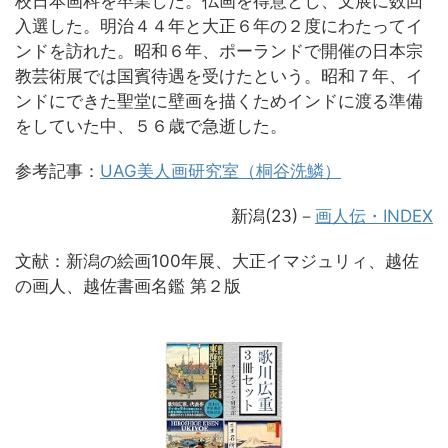
校日本画科を卒業した。仏画を得意とし、文展に数回
入選した。明治４４年と大正６年の２度にわたってイ
ンドを訪れた。昭和６年、ポーランドで開催の日本宗
教芸術展では国賓待遇を受けたという。昭和７年、イ
ンドにできた聖堂に壁画を描くためインドに渡る準備
をしていた中、５６歳で急逝した。
参考記事：
UAG美人画研究室（桐谷洗鱗）
新潟(23)－
画人伝・INDEX
文献：新潟の絵画100年展、大正イマジュリィ、越佐
の画人、越佐書画名鑑 第２版