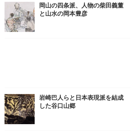
岡山の四条派、人物の柴田義董
と山水の岡本豊彦
岩崎巴人らと日本表現派を結成
した谷口山郷