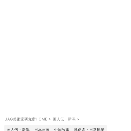
UAG美術家研究所HOME
>
画人伝・新潟
>
画人伝・新潟
日本画家
中国故事
風俗図・日常風景