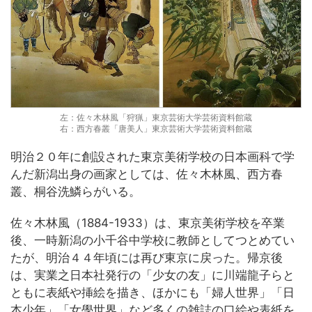
左：佐々木林風「狩猟」東京芸術大学芸術資料館蔵
右：西方春叢「唐美人」東京芸術大学芸術資料館蔵
明治２０年に創設された東京美術学校の日本画科で学
んだ新潟出身の画家としては、佐々木林風、西方春
叢、桐谷洗鱗らがいる。
佐々木林風（1884-1933）は、東京美術学校を卒業
後、一時新潟の小千谷中学校に教師としてつとめてい
たが、明治４４年頃には再び東京に戻った。帰京後
は、実業之日本社発行の「少女の友」に川端龍子らと
ともに表紙や挿絵を描き、ほかにも「婦人世界」「日
本少年」「女學世界」など多くの雑誌の口絵や表紙を