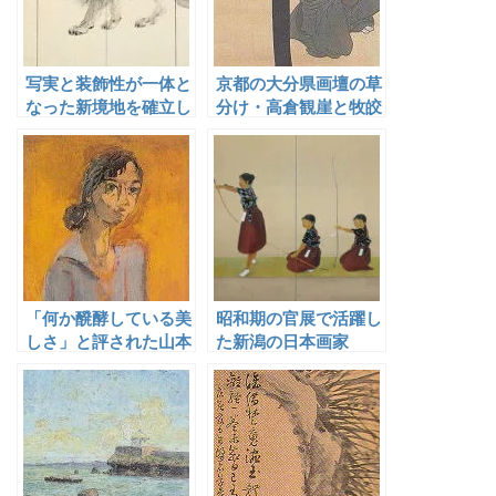
写実と装飾性が一体と
京都の大分県画壇の草
なった新境地を確立し
分け・高倉観崖と牧皎
た平福百穂
堂
「何か醗酵している美
昭和期の官展で活躍し
しさ」と評された山本
た新潟の日本画家
菊造