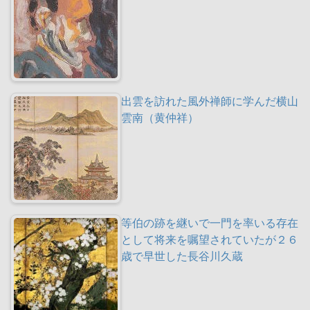
出雲を訪れた風外禅師に学んだ横山
雲南（黄仲祥）
等伯の跡を継いで一門を率いる存在
として将来を嘱望されていたが２６
歳で早世した長谷川久蔵