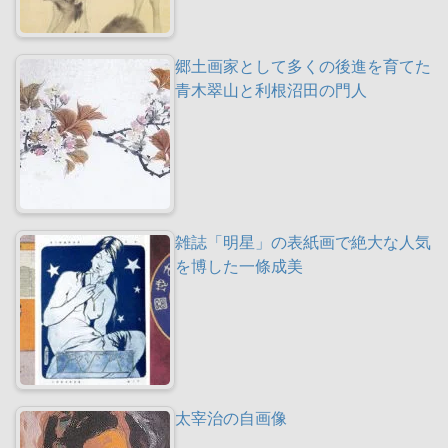
郷土画家として多くの後進を育てた
青木翠山と利根沼田の門人
雑誌「明星」の表紙画で絶大な人気
を博した一條成美
太宰治の自画像