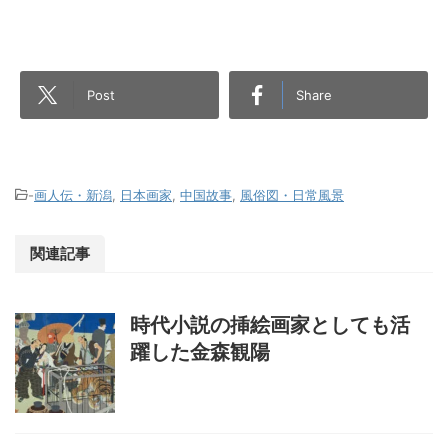
Post
Share
-
画人伝・新潟
,
日本画家
,
中国故事
,
風俗図・日常風景
関連記事
時代小説の挿絵画家としても活
躍した金森観陽