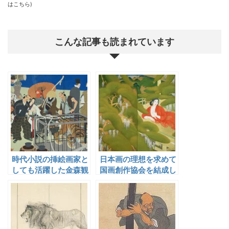
はこちら
)
こんな記事も読まれています
時代小説の挿絵画家と
日本画の理想を求めて
しても活躍した金森観
国画創作協会を結成し
陽
た土田麦僊