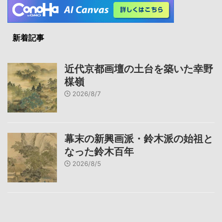
新着記事
近代京都画壇の土台を築いた幸野
楳嶺
2026/8/7
幕末の新興画派・鈴木派の始祖と
なった鈴木百年
2026/8/5