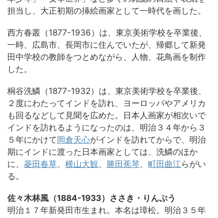
担当し、大正初期の挿絵画家として一時代を画した。
西方春叢（1877-1936）は、東京美術学校を卒業後、
一時、広島市、長岡市に住んでいたが、帰郷して新発
田中学校の教師をつとめながら、人物、花鳥画を制作
した。
桐谷洗鱗（1877-1932）は、東京美術学校を卒業後、
２度にわたってインドを訪れ、ヨーロッパやアメリカ
も回るなどして見聞を広めた。日本人画家が相次いで
インドを訪れるようになったのは、明治３４年から３
５年にかけて
岡倉天心
がインドを訪れてからで、明治
期にインドに渡った日本画家としては、洗鱗のほか
に、
菱田春草
、
横山大観
、
勝田蕉琴
、
町田曲江
らがい
る。
佐々木林風（1884-1933）ささき・りんぷう
明治１７年新発田市生まれ。本名は璋松。明治３５年