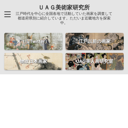
ＵＡＧ美術家研究所
江戸時代を中心に全国各地で活動していた画家を調査して
都道府県別に紹介しています。ただいま近畿地方を探索
中。
X（旧Twitter）
江戸以前の画家
物故日本画家
UAG美人画研究室