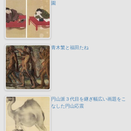
園
青木繁と福田たね
円山派３代目を継ぎ幅広い画題をこ
なした円山応震