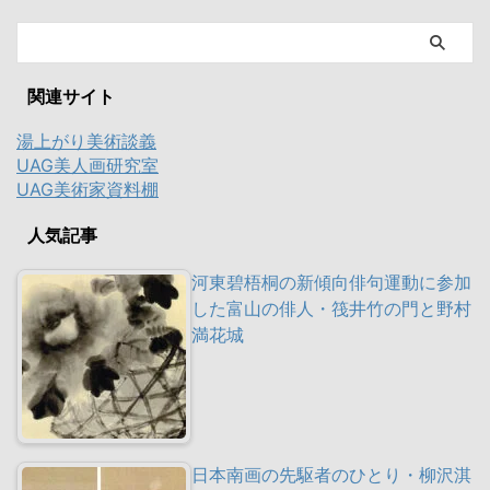
関連サイト
湯上がり美術談義
UAG美人画研究室
UAG美術家資料棚
人気記事
河東碧梧桐の新傾向俳句運動に参加
した富山の俳人・筏井竹の門と野村
満花城
日本南画の先駆者のひとり・柳沢淇