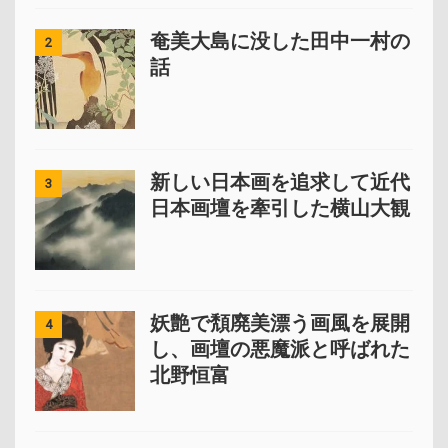
奄美大島に没した田中一村の
2
話
新しい日本画を追求して近代
3
日本画壇を牽引した横山大観
妖艶で頽廃美漂う画風を展開
4
し、画壇の悪魔派と呼ばれた
北野恒富