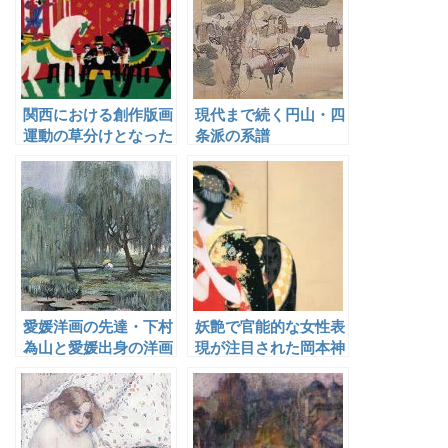
関西における創作版画
現代まで続く円山・四
運動の草分けとなった
条派の系譜
川西英
愛媛洋画の先達・下村
妖艶で官能的な女性表
為山と愛媛出身の洋画
現が注目された岡本神
家
草