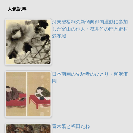
人気記事
河東碧梧桐の新傾向俳句運動に参加
した富山の俳人・筏井竹の門と野村
満花城
日本南画の先駆者のひとり・柳沢淇
園
青木繁と福田たね