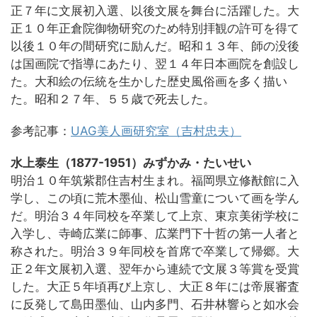
正７年に文展初入選、以後文展を舞台に活躍した。大
正１０年正倉院御物研究のため特別拝観の許可を得て
以後１０年の間研究に励んだ。昭和１３年、師の没後
は国画院で指導にあたり、翌１４年日本画院を創設し
た。大和絵の伝統を生かした歴史風俗画を多く描い
た。昭和２７年、５５歳で死去した。
参考記事：
UAG美人画研究室（吉村忠夫）
水上泰生（1877-1951）みずかみ・たいせい
明治１０年筑紫郡住吉村生まれ。福岡県立修猷館に入
学し、この頃に荒木墨仙、松山雪童について画を学ん
だ。明治３４年同校を卒業して上京、東京美術学校に
入学し、寺崎広業に師事、広業門下十哲の第一人者と
称された。明治３９年同校を首席で卒業して帰郷。大
正２年文展初入選、翌年から連続で文展３等賞を受賞
した。大正５年頃再び上京し、大正８年には帝展審査
に反発して島田墨仙、山内多門、石井林響らと如水会