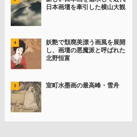
日本画壇を牽引した横山大観
妖艶で頽廃美漂う画風を展開
4
し、画壇の悪魔派と呼ばれた
北野恒富
室町水墨画の最高峰・雪舟
5