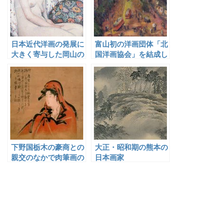
日本近代洋画の発展に
富山初の洋画団体「北
大きく寄与した岡山の
国洋画協会」を結成し
先駆的洋画家たち
た改井徳寛
下野国栃木の豪商との
大正・昭和期の熊本の
親交のなかで肉筆画の
日本画家
代表作「雪月花」を描
いた喜多川歌麿