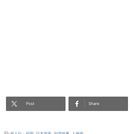
Post
Share
-
画人伝・福岡
,
日本画家
,
中国故事
,
人物画