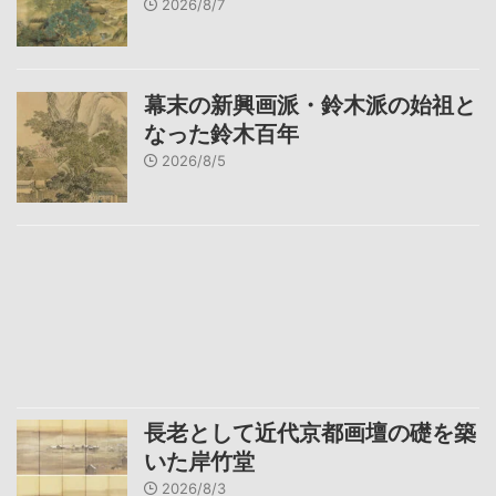
2026/8/7
幕末の新興画派・鈴木派の始祖と
なった鈴木百年
2026/8/5
長老として近代京都画壇の礎を築
いた岸竹堂
2026/8/3