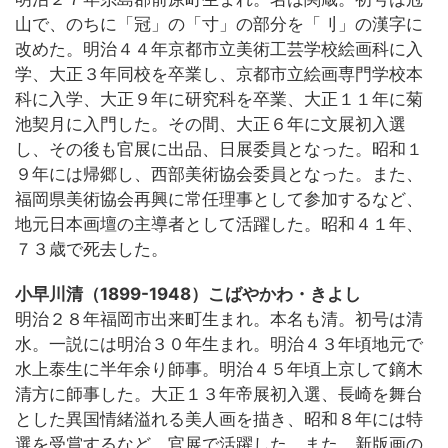
山で、のちに「冠」の「寸」の部分を「刂」の漢字に
改めた。明治４４年京都市立美術工芸学校絵画科に入
学、大正３年同校を卒業し、京都市立絵画専門学校本
科に入学、大正９年に研究科を卒業、大正１１年に菊
池契月に入門した。その間、大正６年に文展初入選
し、その後も官展に出品、日展委員となった。昭和１
９年には帰郷し、西部美術協会委員となった。また、
福岡県美術協会再興に常任理事として参加するなど、
地元日本画壇の主導者として活躍した。昭和４１年、
７３歳で死去した。
小早川清（1899-1948）こばやかわ・きよし
明治２８年福岡市出来町生まれ。本名も清。初号は清
水。一説には明治３０年生まれ。明治４３年頃地元で
水上泰生に半年余り師事。明治４５年頃上京して鏑木
清方に師事した。大正１３年帝展初入選、長崎を舞台
とした異国情緒溢れる美人画を描き、昭和８年には特
選を受賞するなど、官展で活躍した。また、新版画の