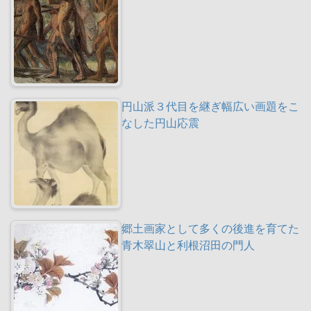
円山派３代目を継ぎ幅広い画題をこ
なした円山応震
郷土画家として多くの後進を育てた
青木翠山と利根沼田の門人