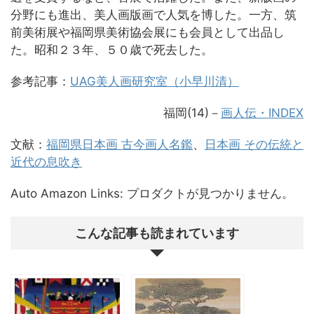
分野にも進出、美人画版画で人気を博した。一方、筑
前美術展や福岡県美術協会展にも会員として出品し
た。昭和２３年、５０歳で死去した。
参考記事：
UAG美人画研究室（小早川清）
福岡(14)－
画人伝・INDEX
文献：
福岡県日本画 古今画人名鑑
、
日本画 その伝統と
近代の息吹き
Auto Amazon Links: プロダクトが見つかりません。
こんな記事も読まれています