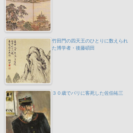
竹田門の四天王のひとりに数えられ
た博学者・後藤碩田
３０歳でパリに客死した佐伯祐三