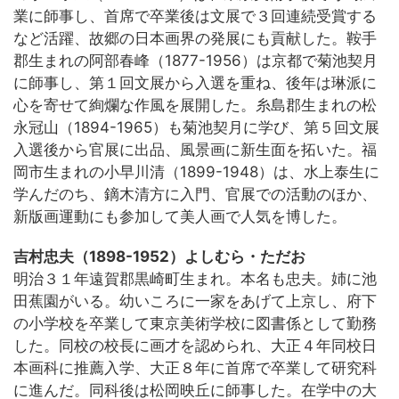
業に師事し、首席で卒業後は文展で３回連続受賞する
など活躍、故郷の日本画界の発展にも貢献した。鞍手
郡生まれの阿部春峰（1877-1956）は京都で菊池契月
に師事し、第１回文展から入選を重ね、後年は琳派に
心を寄せて絢爛な作風を展開した。糸島郡生まれの松
永冠山（1894-1965）も菊池契月に学び、第５回文展
入選後から官展に出品、風景画に新生面を拓いた。福
岡市生まれの小早川清（1899-1948）は、水上泰生に
学んだのち、鏑木清方に入門、官展での活動のほか、
新版画運動にも参加して美人画で人気を博した。
吉村忠夫（1898-1952）よしむら・ただお
明治３１年遠賀郡黒崎町生まれ。本名も忠夫。姉に池
田蕉園がいる。幼いころに一家をあげて上京し、府下
の小学校を卒業して東京美術学校に図書係として勤務
した。同校の校長に画才を認められ、大正４年同校日
本画科に推薦入学、大正８年に首席で卒業して研究科
に進んだ。同科後は松岡映丘に師事した。在学中の大