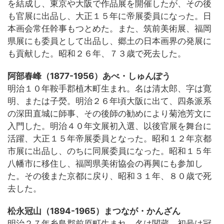
を結成し、東京や大阪で作品展を開催したが、その後
も官展に出品し、大正１５年に帝展委員になった。日
本画会常任幹事もつとめた。また、筑前美術展、福岡
県展にも委員として出品し、郷土の日本画界の発展に
も貢献した。昭和２６年、７３歳で死去した。
阿部春峰（1877-1956）あべ・しゅんぽう
明治１０年鞍手郡植木町生まれ。名は清太郎、字は寛
明、または子熒。明治２６年頃大阪に出て、四条派系
の深田直城に師事、その後師の勧めにより菊池芳文に
入門した。明治４０年文展初入選、以後官展を舞台に
活躍、大正１５年帝展委員となった。昭和１２年京都
市展に出品し、のちに同展委員になった。昭和１５年
八幡市に移住し、福岡県美術協会の再興にも参加し
た。その後また京都に戻り、昭和３１年、８０歳で死
去した。
松永冠山（1894-1965）まつなが・かんざん
明治２７年糸島郡前原町生まれ。名は関蔵。初号は冠