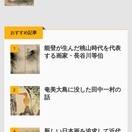
おすすめ記事
能登が生んだ桃山時代を代表
1
する画家・長谷川等伯
奄美大島に没した田中一村の
2
話
新しい日本画を追求して近代
3