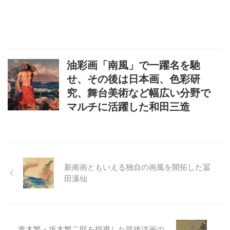
油彩画「南風」で一躍名を馳
せ、その後は日本画、色彩研
究、舞台美術など幅広い分野で
マルチに活躍した和田三造
新南画ともいえる独自の画風を開拓した冨
田溪仙
青木繁・坂本繁二郎を指導した筑後洋画の