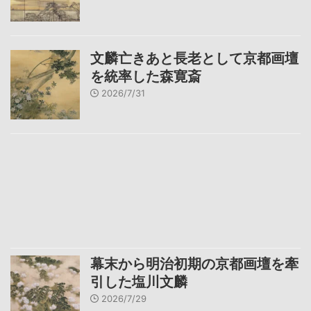
文麟亡きあと長老として京都画壇
を統率した森寛斎
2026/7/31
幕末から明治初期の京都画壇を牽
引した塩川文麟
2026/7/29