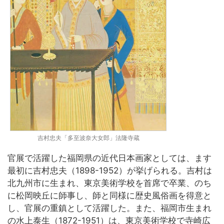
吉村忠夫「多至波奈大女郎」法隆寺蔵
官展で活躍した福岡県の近代日本画家としては、ます
最初に吉村忠夫（1898-1952）が挙げられる。吉村は
北九州市に生まれ、東京美術学校を首席で卒業、のち
に松岡映丘に師事し、師と同様に歴史風俗画を得意と
し、官展の重鎮として活躍した。また、福岡市生まれ
の水上泰生（1872-1951）は、東京美術学校で寺崎広