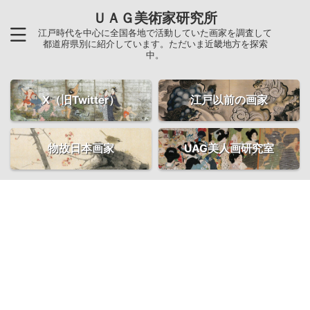
ＵＡＧ美術家研究所
江戸時代を中心に全国各地で活動していた画家を調査して
都道府県別に紹介しています。ただいま近畿地方を探索
中。
X（旧Twitter）
江戸以前の画家
物故日本画家
UAG美人画研究室