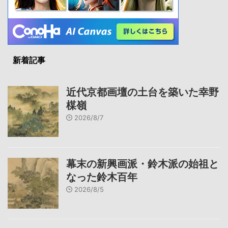
新着記事
近代京都画壇の土台を築いた幸野
楳嶺
2026/8/7
幕末の新興画派・鈴木派の始祖と
なった鈴木百年
2026/8/5