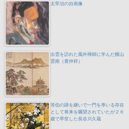
太宰治の自画像
出雲を訪れた風外禅師に学んだ横山
雲南（黄仲祥）
等伯の跡を継いで一門を率いる存在
として将来を嘱望されていたが２６
歳で早世した長谷川久蔵