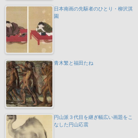
日本南画の先駆者のひとり・柳沢淇
園
青木繁と福田たね
円山派３代目を継ぎ幅広い画題をこ
なした円山応震