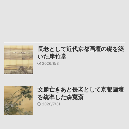
長老として近代京都画壇の礎を築
いた岸竹堂
2026/8/3
文麟亡きあと長老として京都画壇
を統率した森寛斎
2026/7/31