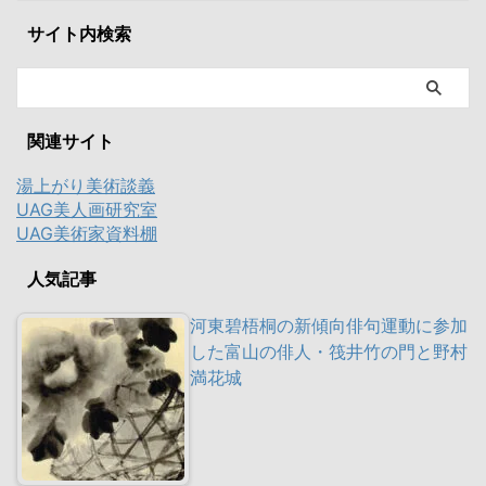
サイト内検索
関連サイト
湯上がり美術談義
UAG美人画研究室
UAG美術家資料棚
人気記事
河東碧梧桐の新傾向俳句運動に参加
した富山の俳人・筏井竹の門と野村
満花城