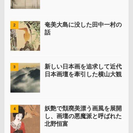
奄美大島に没した田中一村の
2
話
新しい日本画を追求して近代
3
日本画壇を牽引した横山大観
妖艶で頽廃美漂う画風を展開
4
し、画壇の悪魔派と呼ばれた
北野恒富