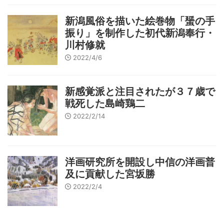
新潟風俗を描いた絵巻物「蜑の手
振り」を制作した初代新潟奉行・
川村修就
2022/4/6
新感覚派と注目されたが３７歳で
戦死した島崎鶏二
2022/2/14
洋画研究所を開設し中信の洋画普
及に貢献した宮坂勝
2022/2/4