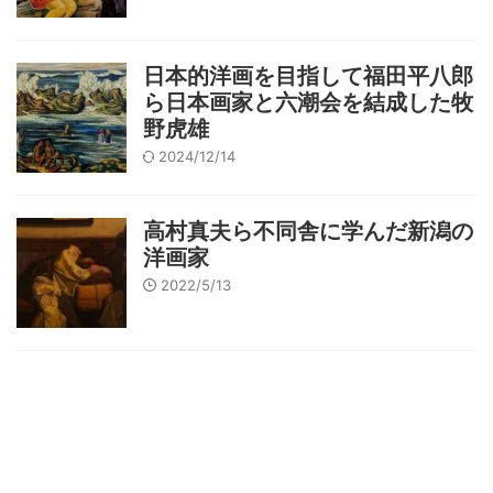
日本的洋画を目指して福田平八郎
ら日本画家と六潮会を結成した牧
野虎雄
2024/12/14
高村真夫ら不同舎に学んだ新潟の
洋画家
2022/5/13