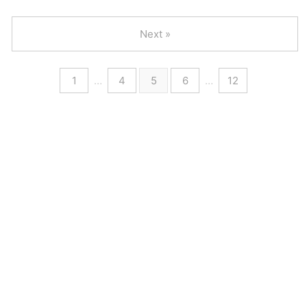
Next »
1
…
4
5
6
…
12