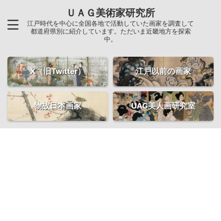
ＵＡＧ美術家研究所
江戸時代を中心に全国各地で活動していた画家を調査して
都道府県別に紹介しています。ただいま近畿地方を探索
中。
X（旧Twitter）
江戸以前の画家
物故日本画家
UAG美人画研究室