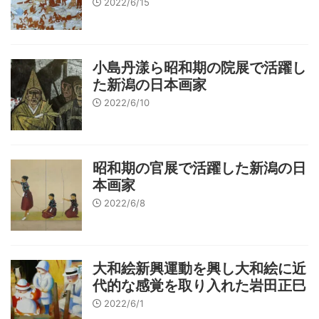
2022/6/15
小島丹漾ら昭和期の院展で活躍し
た新潟の日本画家
2022/6/10
昭和期の官展で活躍した新潟の日
本画家
2022/6/8
大和絵新興運動を興し大和絵に近
代的な感覚を取り入れた岩田正巳
2022/6/1