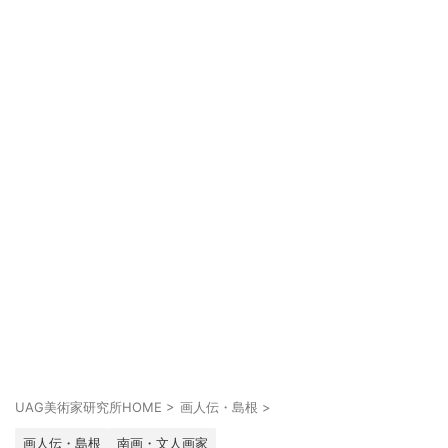
UAG美術家研究所HOME
>
画人伝・島根
>
画人伝・島根
南画・文人画家