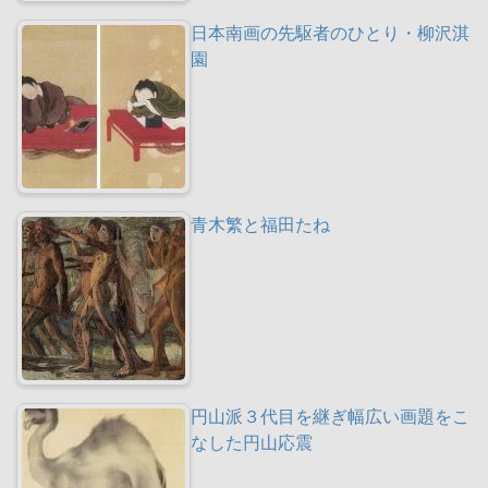
日本南画の先駆者のひとり・柳沢淇
園
青木繁と福田たね
円山派３代目を継ぎ幅広い画題をこ
なした円山応震