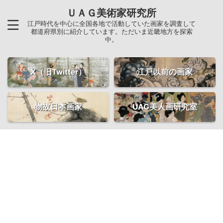
ＵＡＧ美術家研究所
江戸時代を中心に全国各地で活動していた画家を調査して
都道府県別に紹介しています。ただいま近畿地方を探索
中。
X（旧Twitter）
江戸以前の画家
物故日本画家
UAG美人画研究室