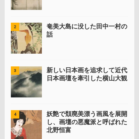
奄美大島に没した田中一村の
2
話
新しい日本画を追求して近代
3
日本画壇を牽引した横山大観
妖艶で頽廃美漂う画風を展開
4
し、画壇の悪魔派と呼ばれた
北野恒富