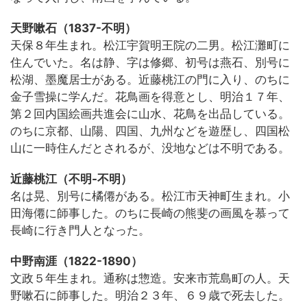
天野嗽石（1837-不明）
天保８年生まれ。松江宇賀明王院の二男。松江灘町に
住んでいた。名は静、字は修郷、初号は燕石、別号に
松湖、墨魔居士がある。近藤桃江の門に入り、のちに
金子雪操に学んだ。花鳥画を得意とし、明治１７年、
第２回内国絵画共進会に山水、花鳥を出品している。
のちに京都、山陽、四国、九州などを遊歴し、四国松
山に一時住んだとされるが、没地などは不明である。
近藤桃江（不明-不明）
名は晃、別号に橘僊がある。松江市天神町生まれ。小
田海僊に師事した。のちに長崎の熊斐の画風を慕って
長崎に行き門人となった。
中野南涯（1822-1890）
文政５年生まれ。通称は惣造。安来市荒島町の人。天
野嗽石に師事した。明治２３年、６９歳で死去した。