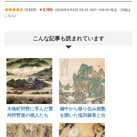
(
5469
)
￥3,190
(2026年8月9日 09:25 GMT +09:00 時点 -
詳細は
こちら
)
こんな記事も読まれています
木挽町狩野に学んだ雲
備中から移り住み画塾
州狩野派の画人たち
を開いた塩田銕香と出
雲の門人