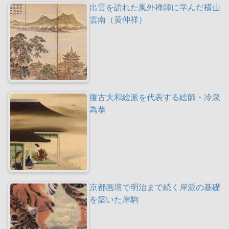
出雲を訪れた風外禅師に学んだ横山
雲南（黄仲祥）
復古大和絵派を代表する絵師・冷泉
為恭
京都画壇で明治まで続く岸派の基礎
を築いた岸駒