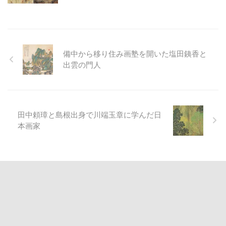
備中から移り住み画塾を開いた塩田銕香と
出雲の門人
田中頼璋と島根出身で川端玉章に学んだ日
本画家