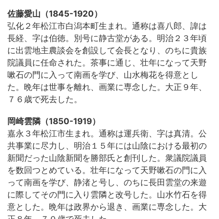
佐藤愛山（1845-1920）
弘化２年松江市白潟本町生まれ。通称は喜八郎、諱は
長経、字は伯徳。別号に静古堂がある。明治２３年頃
に出雲地主農談会を創設して会長となり、のちに貴族
院議員に任命された。茶事に通じ、壮年になって天野
嗽石の門に入って南画を学び、山水梅花を得意とし
た。晩年は世事を離れ、画業に専念した。大正９年、
７６歳で死去した。
岡崎雲隣（1850-1919）
嘉永３年松江市生まれ。通称は運兵衛、字は真清。公
共事業に尽力し、明治１５年には山陰における最初の
新聞だった山陰新聞を勝部氏と創刊した。衆議院議員
を数回つとめている。壮年になって天野嗽石の門に入
って南画を学び、静渚と号し、のちに長田雲堂の来遊
に際してその門に入り雲隣と改号した。山水竹石を得
意とした。晩年は政界から退き、画業に専念した。大