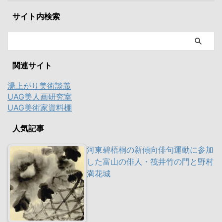
サイト内検索
関連サイト
湯上がり美術談義
UAG美人画研究室
UAG美術家資料棚
人気記事
河東碧梧桐の新傾向俳句運動に参加
した富山の俳人・筏井竹の門と野村
満花城