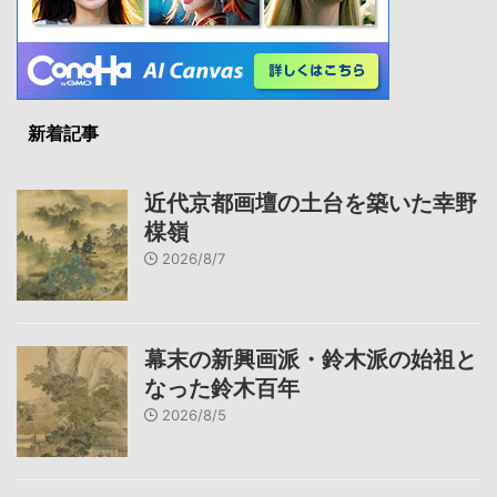
新着記事
近代京都画壇の土台を築いた幸野
楳嶺
2026/8/7
幕末の新興画派・鈴木派の始祖と
なった鈴木百年
2026/8/5