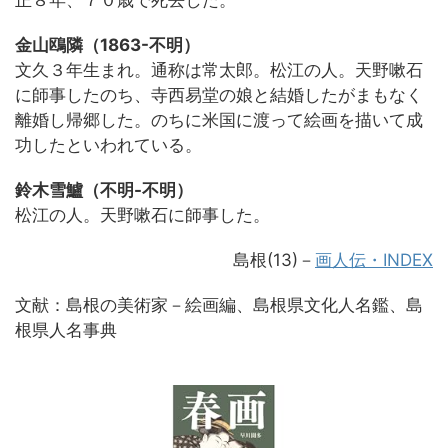
正８年、７０歳で死去した。
金山鴎隣（1863-不明）
文久３年生まれ。通称は常太郎。松江の人。天野嗽石
に師事したのち、寺西易堂の娘と結婚したがまもなく
離婚し帰郷した。のちに米国に渡って絵画を描いて成
功したといわれている。
鈴木雪鱸（不明-不明）
松江の人。天野嗽石に師事した。
島根(13)－
画人伝・INDEX
文献：島根の美術家－絵画編、島根県文化人名鑑、島
根県人名事典