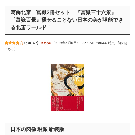
葛飾北斎 冨嶽2冊セット 『冨嶽三十六景』
『富嶽百景』褪せることない日本の美が堪能でき
る北斎ワールド！
(
54042
)
￥550
(2026年8月9日 09:25 GMT +09:00 時点 -
詳細は
こちら
)
日本の図像 琳派 新装版