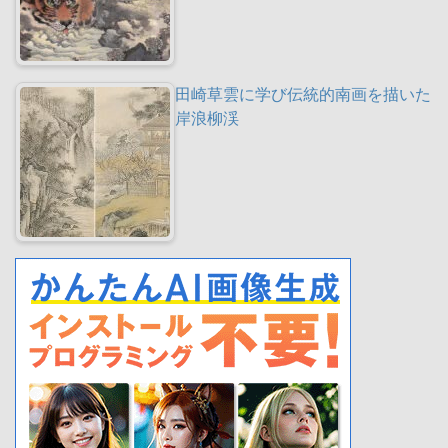
田崎草雲に学び伝統的南画を描いた
岸浪柳渓