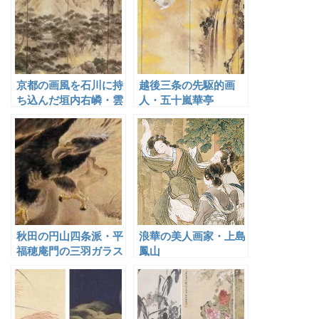
京都の画風を石川に持
越後三条の先駆的画
ち込んだ垣内右嶙・雲
人・五十嵐華亭
嶙父子
秋田の円山四条派・平
浪華の美人画家・上島
福穂庵門の三羽ガラス
鳳山