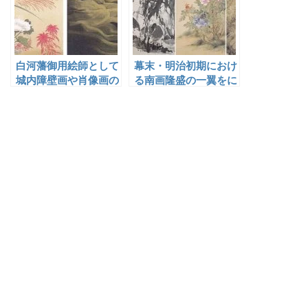
白河藩御用絵師として
幕末・明治初期におけ
城内障壁画や肖像画の
る南画隆盛の一翼をに
制作をはじめ各種写生
なった女性南画家・奥
記録を手掛けた巨野泉
原晴湖
祐