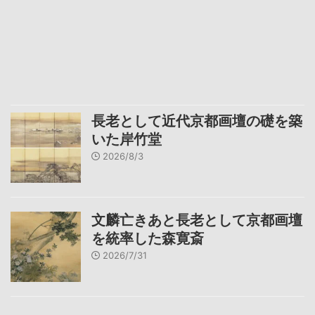
長老として近代京都画壇の礎を築
いた岸竹堂
2026/8/3
文麟亡きあと長老として京都画壇
を統率した森寛斎
2026/7/31