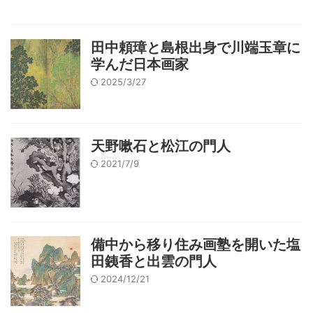
田中頼璋と島根出身で川端玉章に
学んだ日本画家
2025/3/27
天野嗽石と松江の門人
2021/7/9
備中から移り住み画塾を開いた塩
田銕香と出雲の門人
2024/12/21