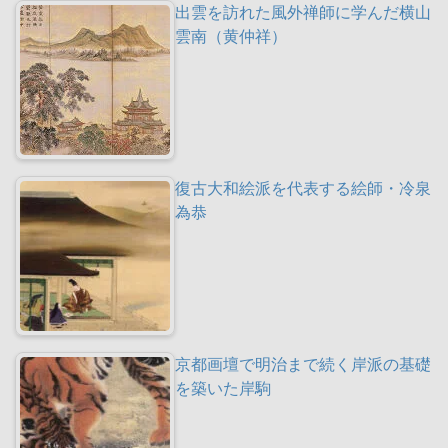
出雲を訪れた風外禅師に学んだ横山
雲南（黄仲祥）
復古大和絵派を代表する絵師・冷泉
為恭
京都画壇で明治まで続く岸派の基礎
を築いた岸駒