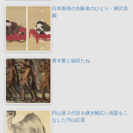
日本南画の先駆者のひとり・柳沢淇
園
青木繁と福田たね
円山派３代目を継ぎ幅広い画題をこ
なした円山応震