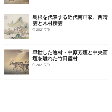
島根を代表する近代南画家、西晴
雲と木村棲雲
2021/7/9
早世した逸材・中原芳煙と中央画
壇を離れた竹田霞村
2021/7/9