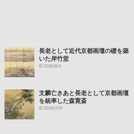
長老として近代京都画壇の礎を築
いた岸竹堂
2026/8/3
文麟亡きあと長老として京都画壇
を統率した森寛斎
2026/7/31