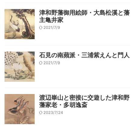
津和野藩御用絵師・大島松溪と藩
主亀井家
2021/7/9
石見の南蘋派・三浦紫えんと門人
2021/7/9
渡辺崋山と密接に交遊した津和野
藩家老・多胡逸斎
2023/7/24