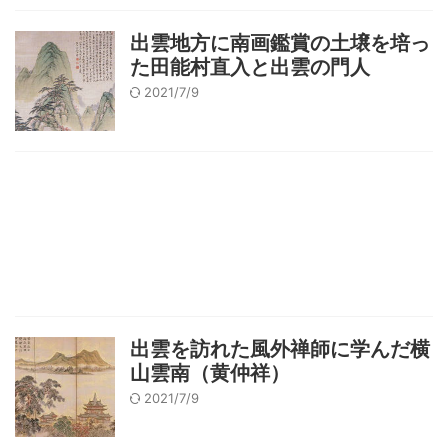
出雲地方に南画鑑賞の土壌を培っ
た田能村直入と出雲の門人
2021/7/9
出雲を訪れた風外禅師に学んだ横
山雲南（黄仲祥）
2021/7/9