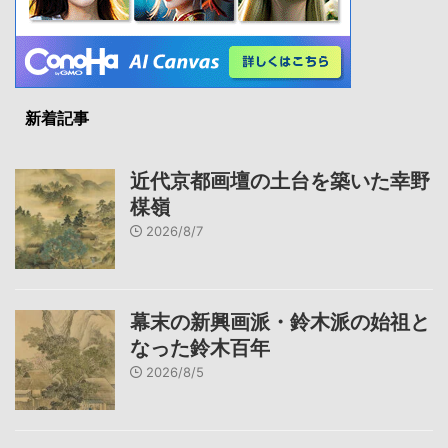
新着記事
近代京都画壇の土台を築いた幸野
楳嶺
2026/8/7
幕末の新興画派・鈴木派の始祖と
なった鈴木百年
2026/8/5