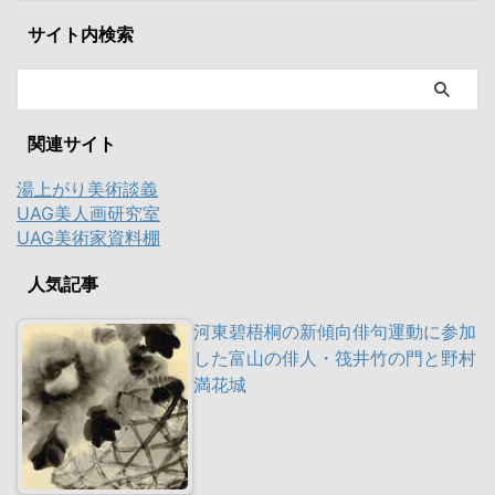
サイト内検索
関連サイト
湯上がり美術談義
UAG美人画研究室
UAG美術家資料棚
人気記事
河東碧梧桐の新傾向俳句運動に参加
した富山の俳人・筏井竹の門と野村
満花城