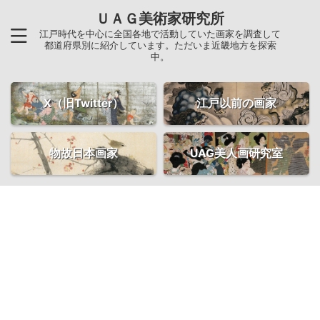
ＵＡＧ美術家研究所
江戸時代を中心に全国各地で活動していた画家を調査して
都道府県別に紹介しています。ただいま近畿地方を探索
中。
X（旧Twitter）
江戸以前の画家
物故日本画家
UAG美人画研究室