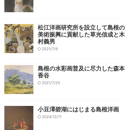
松江洋画研究所を設立して島根の
美術振興に貢献した草光信成と木
村義男
2021/7/9
島根の水彩画普及に尽力した森本
香谷
2021/7/25
小豆澤碧湖にはじまる島根洋画
2024/12/11