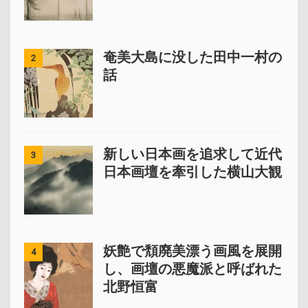
奄美大島に没した田中一村の
2
話
新しい日本画を追求して近代
3
日本画壇を牽引した横山大観
妖艶で頽廃美漂う画風を展開
4
し、画壇の悪魔派と呼ばれた
北野恒富