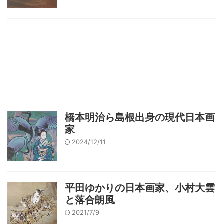
橋本明治ら島根出身の現代日本画
家
2024/12/11
平田ゆかりの日本画家、小村大雲
と落合朗風
2021/7/9