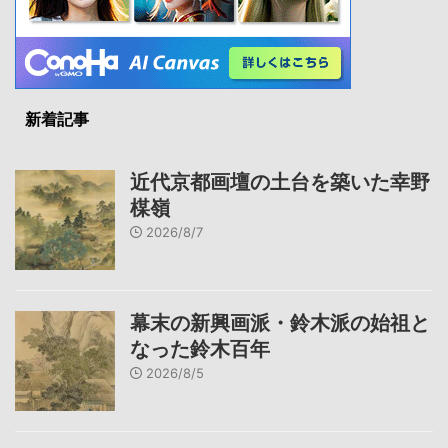
新着記事
近代京都画壇の土台を築いた幸野
楳嶺
2026/8/7
幕末の新興画派・鈴木派の始祖と
なった鈴木百年
2026/8/5