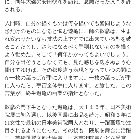
に、同年大磯の安田靫彦を訪ね、念願だった入門を許
される。
入門時、自分の描くものは何を描いても皆同じような
形だけのものになると悩む遊亀に、師の靫彦は、生ま
れ変わりたいなら技法の上ですでに出来ている型を破
ることだとし、さらになるべく手馴れないものを描く
よう勧めた。そして「何年かかってもよいでしょう。
自分を出そうとしなくても、見た感じを逃さぬよう心
掛けてゆけば、その都度違う表現となっていつの間に
か一枚の葉っぱが手に入りますよ。一枚の葉っぱが手
に入ったら、宇宙全体手に入ります」と諭した。この
言葉が、終生遊亀の画業の指針となった。
靫彦の門下生となった遊亀は、大正１５年、日本美術
院展に初入選し、以後同展に出品を続け、昭和３年に
は女性で最初の日本美術院同人となり、一躍画壇で注
目されるようになった。その後も、院展を舞台に活躍
し、芸術選奨文部大臣賞、日本芸術院賞などを受賞、