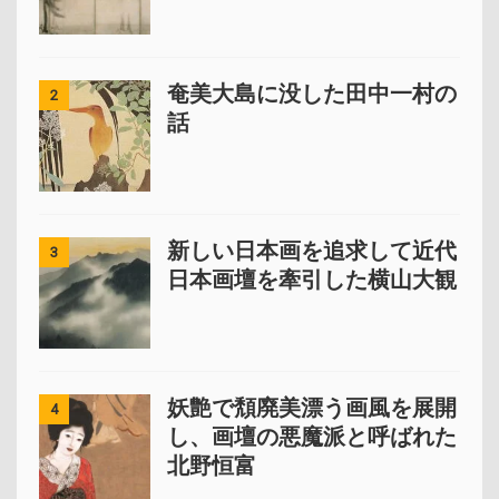
奄美大島に没した田中一村の
2
話
新しい日本画を追求して近代
3
日本画壇を牽引した横山大観
妖艶で頽廃美漂う画風を展開
4
し、画壇の悪魔派と呼ばれた
北野恒富