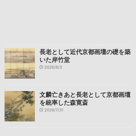
長老として近代京都画壇の礎を築
いた岸竹堂
2026/8/3
文麟亡きあと長老として京都画壇
を統率した森寛斎
2026/7/31