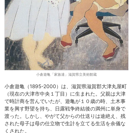
小倉遊亀「家族達」滋賀県立美術館蔵
小倉遊亀（1895-2000）は、滋賀県滋賀郡大津丸屋町
（現在の大津市中央１丁目）に生まれた。父親は大津
で時計商を営んでいたが、遊亀が１０歳の時、土木事
業を興す野望を持ち、日露戦争終結後の満州に単身で
渡った。しかし、やがて父からの仕送りは途絶え、残
された母子は母の仕立物で生計を立てる生活を余儀な
くされた。