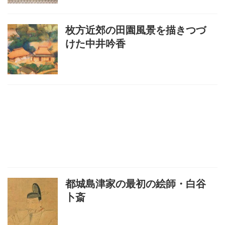
枚方近郊の田園風景を描きつづ
けた中井吟香
都城島津家の最初の絵師・白谷
卜斎