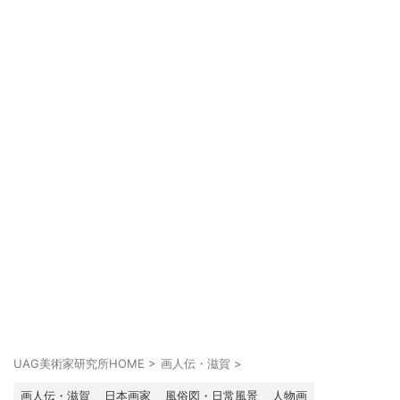
UAG美術家研究所HOME
>
画人伝・滋賀
>
画人伝・滋賀
日本画家
風俗図・日常風景
人物画