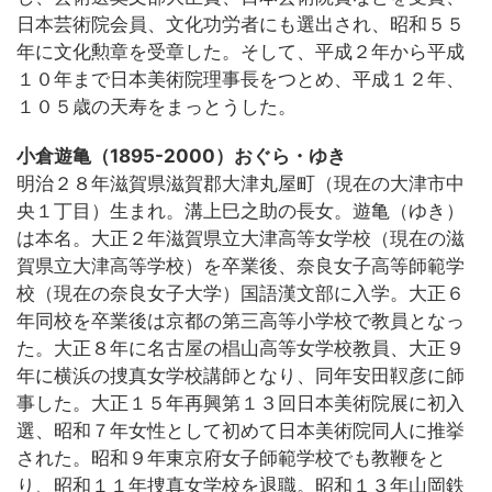
日本芸術院会員、文化功労者にも選出され、昭和５５
年に文化勲章を受章した。そして、平成２年から平成
１０年まで日本美術院理事長をつとめ、平成１２年、
１０５歳の天寿をまっとうした。
小倉遊亀（1895-2000）おぐら・ゆき
明治２８年滋賀県滋賀郡大津丸屋町（現在の大津市中
央１丁目）生まれ。溝上巳之助の長女。遊亀（ゆき）
は本名。大正２年滋賀県立大津高等女学校（現在の滋
賀県立大津高等学校）を卒業後、奈良女子高等師範学
校（現在の奈良女子大学）国語漢文部に入学。大正６
年同校を卒業後は京都の第三高等小学校で教員となっ
た。大正８年に名古屋の椙山高等女学校教員、大正９
年に横浜の捜真女学校講師となり、同年安田靫彦に師
事した。大正１５年再興第１３回日本美術院展に初入
選、昭和７年女性として初めて日本美術院同人に推挙
された。昭和９年東京府女子師範学校でも教鞭をと
り、昭和１１年捜真女学校を退職。昭和１３年山岡鉄