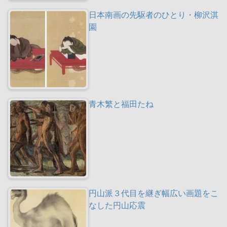
日本南画の先駆者のひとり・柳沢淇
園
青木繁と福田たね
円山派３代目を継ぎ幅広い画題をこ
なした円山応震