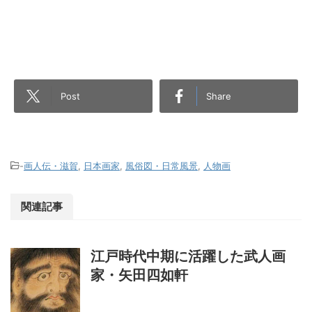
Post
Share
-
画人伝・滋賀
,
日本画家
,
風俗図・日常風景
,
人物画
関連記事
江戸時代中期に活躍した武人画
家・矢田四如軒