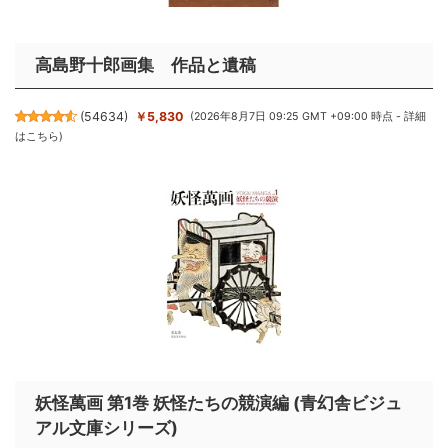
高島野十郎画集 作品と遺稿
(
54634
)
￥5,830
(2026年8月7日 09:25 GMT +09:00 時点 -
詳細
はこちら
)
妖怪萬画 第1巻 妖怪たちの競演編 (青幻舎ビジュ
アル文庫シリーズ)