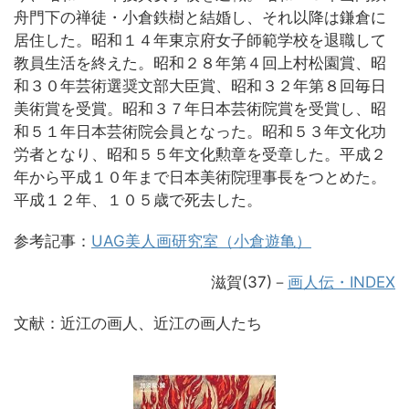
舟門下の禅徒・小倉鉄樹と結婚し、それ以降は鎌倉に
居住した。昭和１４年東京府女子師範学校を退職して
教員生活を終えた。昭和２８年第４回上村松園賞、昭
和３０年芸術選奨文部大臣賞、昭和３２年第８回毎日
美術賞を受賞。昭和３７年日本芸術院賞を受賞し、昭
和５１年日本芸術院会員となった。昭和５３年文化功
労者となり、昭和５５年文化勲章を受章した。平成２
年から平成１０年まで日本美術院理事長をつとめた。
平成１２年、１０５歳で死去した。
参考記事：
UAG美人画研究室（小倉遊亀）
滋賀(37)－
画人伝・INDEX
文献：近江の画人、近江の画人たち