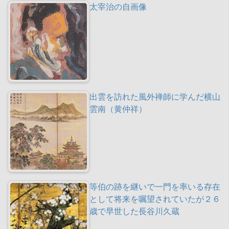
太宰治の自画像
出雲を訪れた風外禅師に学んだ横山
雲南（黄仲祥）
等伯の跡を継いで一門を率いる存在
として将来を嘱望されていたが２６
歳で早世した長谷川久蔵