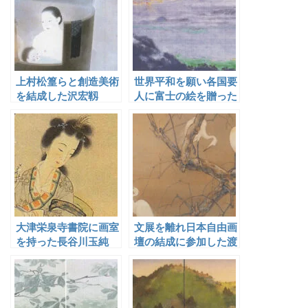
上村松篁らと創造美術
世界平和を願い各国要
を結成した沢宏靱
人に富士の絵を贈った
山元桜月
大津栄泉寺書院に画室
文展を離れ日本自由画
を持った長谷川玉純
壇の結成に参加した渡
辺公観