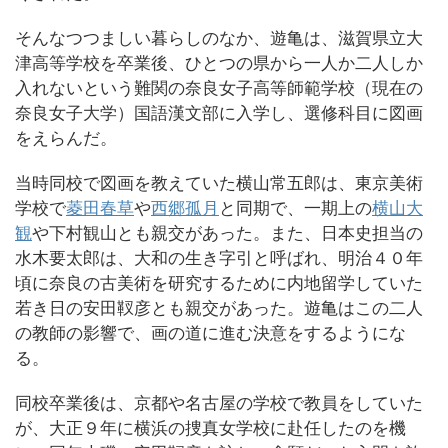
そんなつつましい暮らしのなか、遊亀は、滋賀県立大
津高等学校を卒業後、ひとつの県から一人か二人しか
入れないという難関の奈良女子高等師範学校（現在の
奈良女子大学）国語漢文部に入学し、選修科目に図画
をえらんだ。
当時同校で図画を教えていた横山常五郎は、東京美術
学校で
菱田春草
や
西郷孤月
と同期で、一期上の
横山大
観
や下村観山とも親交があった。また、日本史担当の
水木要太郎は、大和の生き字引と呼ばれ、明治４０年
頃に奈良の古美術を研究するために内地留学していた
若き日の安田靫彦とも親交があった。遊亀はこの二人
の教師の影響で、画の道に進む決意をするようにな
る。
同校卒業後は、京都や名古屋の学校で教員をしていた
が、大正９年に横浜の捜真女学校に赴任したのを機