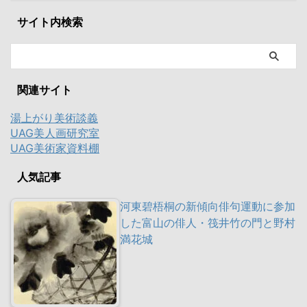
サイト内検索
関連サイト
湯上がり美術談義
UAG美人画研究室
UAG美術家資料棚
人気記事
河東碧梧桐の新傾向俳句運動に参加
した富山の俳人・筏井竹の門と野村
満花城