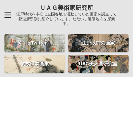
ＵＡＧ美術家研究所
江戸時代を中心に全国各地で活動していた画家を調査して
都道府県別に紹介しています。ただいま近畿地方を探索
中。
X（旧Twitter）
江戸以前の画家
物故日本画家
UAG美人画研究室