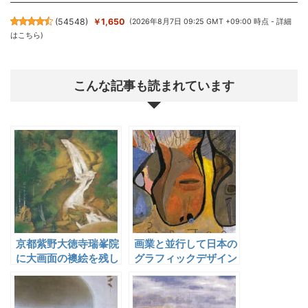
(
54548
)
￥1,650
(2026年8月7日 09:25 GMT +09:00 時点 -
詳細
はこちら
)
こんな記事も読まれています
京都紫野大徳寺瑞峯院
画業と並行して日本の
に大画面の襖絵を残し
グラフィックデザイン
た野添平米
界の先駆者的役割を果
たした今竹七郎