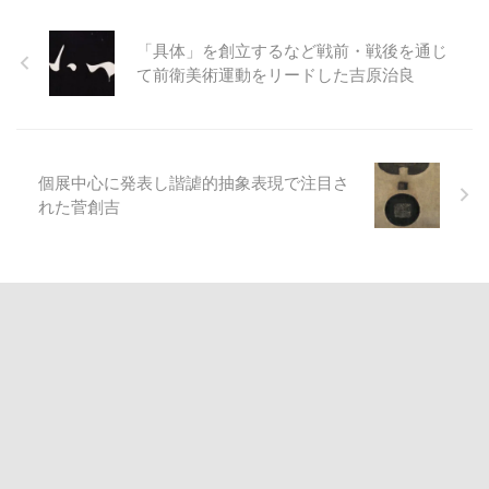
「具体」を創立するなど戦前・戦後を通じ
て前衛美術運動をリードした吉原治良
個展中心に発表し諧謔的抽象表現で注目さ
れた菅創吉