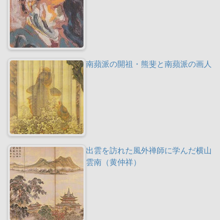
南蘋派の開祖・熊斐と南蘋派の画人
出雲を訪れた風外禅師に学んだ横山
雲南（黄仲祥）