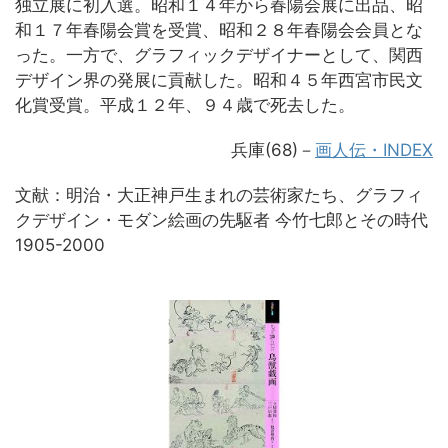
独立展に初入選。昭和１４年から春陽会展に出品、昭
和１７年春陽会賞を受賞、昭和２８年春陽会会員とな
った。一方で、グラフィックデザイナーとして、関西
デザイン界の発展に貢献した。昭和４５年西宮市民文
化賞受賞。平成１２年、９４歳で死去した。
兵庫(68)－
画人伝・INDEX
文献：明治・大正神戸生まれの芸術家たち、グラフィ
クデザイン・モダン絵画の先駆者 今竹七郎とその時代
1905-2000