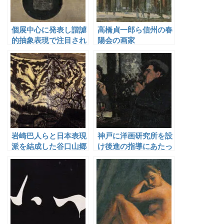
個展中心に発表し諧謔
高橋貞一郎ら信州の春
的抽象表現で注目され
陽会の画家
た菅創吉
岩崎巴人らと日本表現
神戸に洋画研究所を設
派を結成した谷口山郷
け後進の指導にあたっ
た林重義