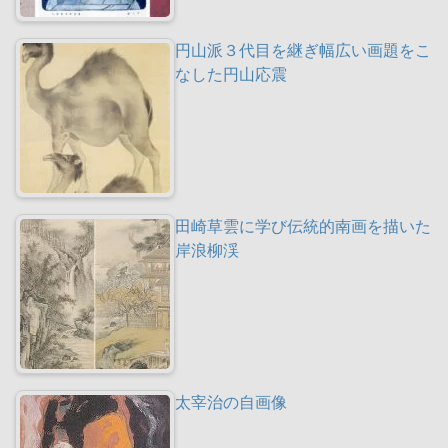
円山派３代目を継ぎ幅広い画題をこ
なした円山応震
田崎草雲に学び伝統的南画を描いた
岸浪柳渓
太宰治の自画像