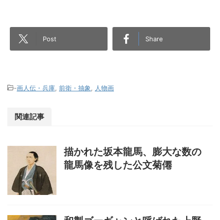
Post
Share
-
画人伝・兵庫
,
前衛・抽象
,
人物画
関連記事
描かれた坂本龍馬、膨大な数の
龍馬像を残した公文菊僊