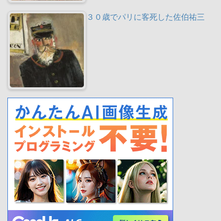
３０歳でパリに客死した佐伯祐三