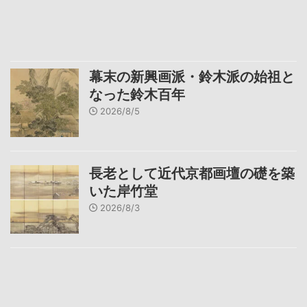
幕末の新興画派・鈴木派の始祖と
なった鈴木百年
2026/8/5
長老として近代京都画壇の礎を築
いた岸竹堂
2026/8/3