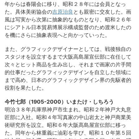
年からは春陽会に移り、昭和２８年には会員となっ
た。具体美術協会の
吉原治良
とも親密に交友した。画
風は写実から次第に抽象的なものとなり、昭和２６年
にシアトル日本貿易博展示構成監督のため渡米したの
を機にさらに抽象表現へと向かっていった。
また、グラフィックデザイナーとしては、戦後独自の
スタジオを設立するまで大阪高島屋宣伝部に在任して
次々とヒット商品を生み出し、それまで画家の片手間
的仕事だったグラフィックデザインを自立した領域に
まで高め、日本のグラフィックデザイン界の先駆者的
役割を果たした。
今竹七郎（1905-2000）いまたけ・しちろう
明治３８年兵庫県神戸市生まれ。昭和２年神戸大丸意
匠部に入社。昭和４年写真家の中山岩太と神戸商業美
術研究所を設立。昭和６年大阪髙島屋宣伝部に移っ
た。同年から林重義に油彩を学び、昭和１０年第５回