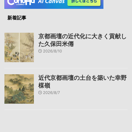
新着記事
京都画壇の近代化に大きく貢献し
た久保田米僊
2026/8/10
近代京都画壇の土台を築いた幸野
楳嶺
2026/8/7