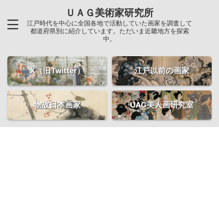
ＵＡＧ美術家研究所
江戸時代を中心に全国各地で活動していた画家を調査して
都道府県別に紹介しています。ただいま近畿地方を探索
中。
X（旧Twitter）
江戸以前の画家
物故日本画家
UAG美人画研究室