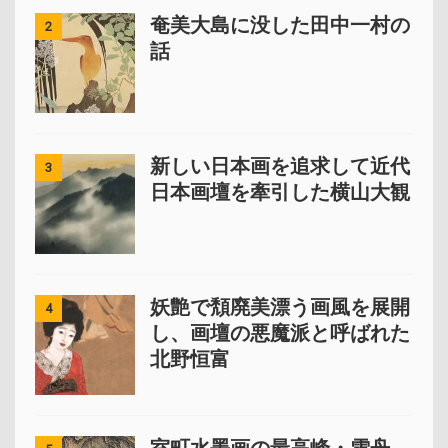
奄美大島に没した田中一村の
2
話
新しい日本画を追求して近代
3
日本画壇を牽引した横山大観
妖艶で頽廃美漂う画風を展開
4
し、画壇の悪魔派と呼ばれた
北野恒富
室町水墨画の最高峰・雪舟