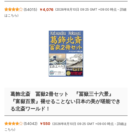
(
54015
)
￥4,076
(2026年8月10日 09:25 GMT +09:00 時点 -
詳細
はこちら
)
葛飾北斎 冨嶽2冊セット 『冨嶽三十六景』
『富嶽百景』褪せることない日本の美が堪能でき
る北斎ワールド！
(
54042
)
￥550
(2026年8月10日 09:25 GMT +09:00 時点 -
詳細は
こちら
)