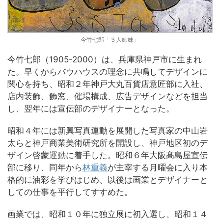
今竹七郎「３人姉妹」
今竹七郎（1905-2000）は、兵庫県神戸市に生まれ
た。早くからバウハウスの理念に共鳴してデザインに
関心を持ち、昭和２年神戸大丸百貨店意匠部に入社、
店内装飾、飾窓、催場構成、広告デザインなどを担当
し、翌年には宣伝部のデザイナーとなった。
昭和４年には新興写真運動を展開した写真家の中山岩
太らと神戸商業美術研究所を開設し、神戸地区初のデ
ザイン啓蒙運動に着手した。昭和６年大阪髙島屋宣伝
部に移り、同年から
林重義
が主宰する月曜会に入り本
格的に油彩を学びはじめ、以後は画業とデザイナーと
しての仕事を平行してすすめた。
画業では、昭和１０年に独立展に初入選し、昭和１４