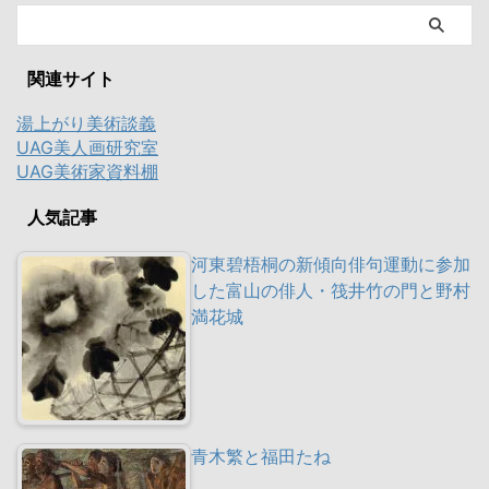
関連サイト
湯上がり美術談義
UAG美人画研究室
UAG美術家資料棚
人気記事
河東碧梧桐の新傾向俳句運動に参加
した富山の俳人・筏井竹の門と野村
満花城
青木繁と福田たね