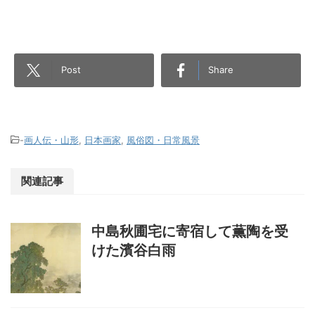
Post
Share
-
画人伝・山形
,
日本画家
,
風俗図・日常風景
関連記事
中島秋圃宅に寄宿して薫陶を受
けた濱谷白雨