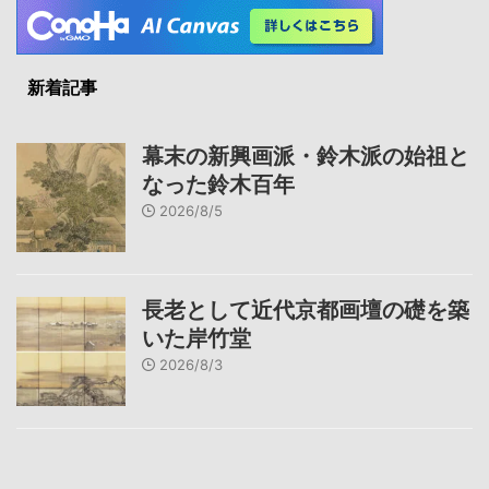
新着記事
幕末の新興画派・鈴木派の始祖と
なった鈴木百年
2026/8/5
長老として近代京都画壇の礎を築
いた岸竹堂
2026/8/3