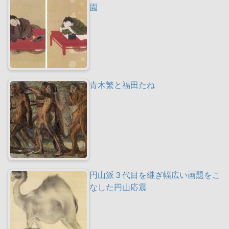
園
青木繁と福田たね
円山派３代目を継ぎ幅広い画題をこ
なした円山応震