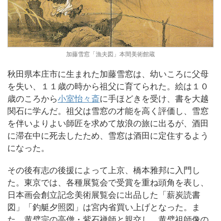
加藤雪窓「漁夫図」本間美術館蔵
秋田県本庄市に生まれた加藤雪窓は、幼いころに父母
を失い、１１歳の時から祖父に育てられた。絵は１０
歳のころから
小室怡々斎
に手ほどきを受け、書を大越
関石に学んだ。祖父は雪窓の才能を高く評価し、雪窓
を伴いよりよい師匠を求めて放浪の旅に出るが、酒田
に滞在中に死去したため、雪窓は酒田に定住するよう
になった。
その後有志の後援によって上京、橋本雅邦に入門し
た。東京では、各種展覧会で受賞を重ね頭角を表し、
日本画会創立記念美術展覧会に出品した「薪炭読書
図」「釣艇夕照図」は宮内省買い上げとなった。ま
た、黄檗宗の高僧・紫石禅師と親交し、黄檗祖師像の