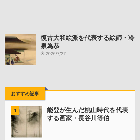
復古大和絵派を代表する絵師・冷
泉為恭
2026/7/27
おすすめ記事
能登が生んだ桃山時代を代表
1
する画家・長谷川等伯