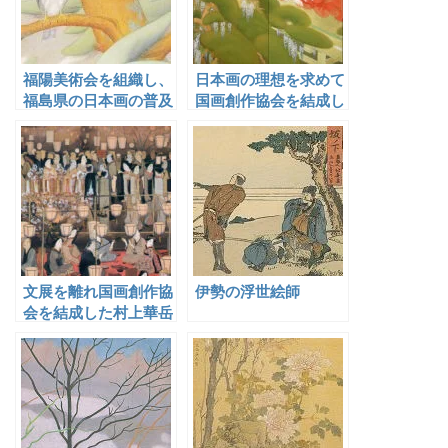
福陽美術会を組織し、
日本画の理想を求めて
福島県の日本画の普及
国画創作協会を結成し
と向上に貢献した勝田
た土田麦僊
蕉琴
文展を離れ国画創作協
伊勢の浮世絵師
会を結成した村上華岳