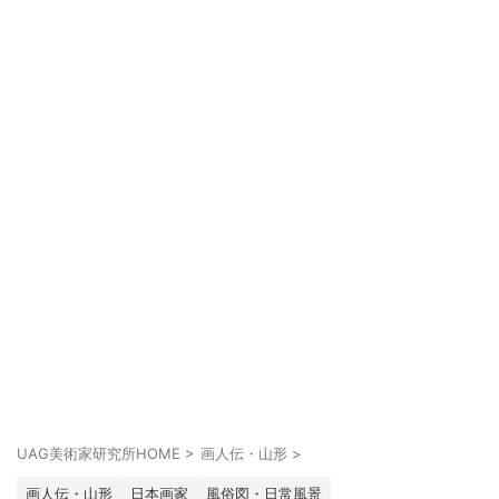
UAG美術家研究所HOME
>
画人伝・山形
>
画人伝・山形
日本画家
風俗図・日常風景