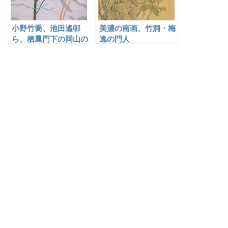
小野竹喬、池田遙邨
美濃の南画、竹洞・梅
ら、栖鳳門下の岡山の
逸の門人
日本画家たち