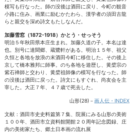
模写も行なった。師の没後は酒田に戻り、今町の観音
小路に住み、画業に励むかたわら、漢学者の須田古龍
らと親交を深め詩文もたしなんだ。
加藤雪窓（1872-1918）かとう・せっそう
明治５年秋田県本庄生まれ。加藤久道の子。本名は達
也。別号に達聞郷、蔵鷺軒がある。明治１５年、祖父
久恒と各地を放浪の末酒田今町に移住した。その後上
京して橋本雅邦に師事。のち各地を遊歴し、黄檗宗の
紫石禅師と交わり、黄檗祖師像の模写を行なった。師
の没後は酒田に戻った。詩文にもすぐれ、尚友会を主
宰した。大正７年、４７歳で死去した。
山形(28)－
画人伝・INDEX
文献：酒田市史史料篇第７集、院展にみる山形の美術
１００年、酒田市立資料館開館２０周年記念図録、庄
内の美術家たち、郷土日本画の流れ展