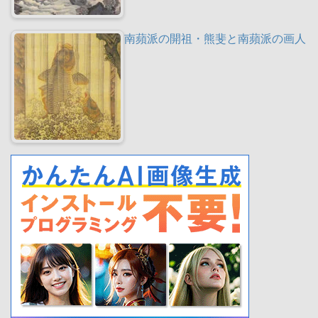
南蘋派の開祖・熊斐と南蘋派の画人