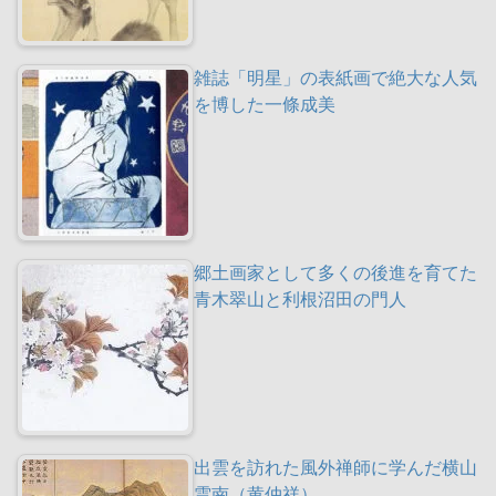
雑誌「明星」の表紙画で絶大な人気
を博した一條成美
郷土画家として多くの後進を育てた
青木翠山と利根沼田の門人
出雲を訪れた風外禅師に学んだ横山
雲南（黄仲祥）