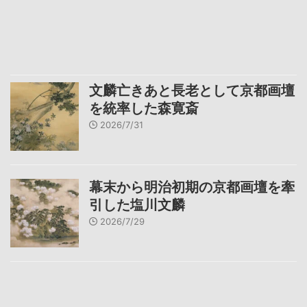
文麟亡きあと長老として京都画壇
を統率した森寛斎
2026/7/31
幕末から明治初期の京都画壇を牽
引した塩川文麟
2026/7/29