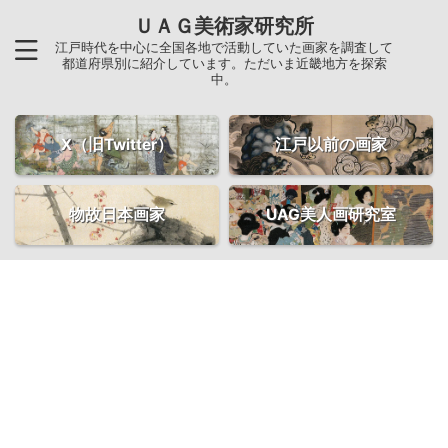
ＵＡＧ美術家研究所
江戸時代を中心に全国各地で活動していた画家を調査して
都道府県別に紹介しています。ただいま近畿地方を探索
中。
X（旧Twitter）
江戸以前の画家
物故日本画家
UAG美人画研究室