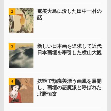
奄美大島に没した田中一村の
2
話
新しい日本画を追求して近代
3
日本画壇を牽引した横山大観
妖艶で頽廃美漂う画風を展開
4
し、画壇の悪魔派と呼ばれた
北野恒富