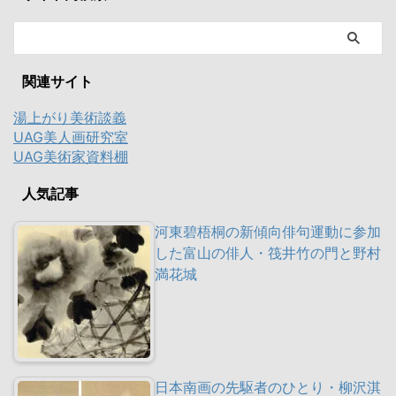
関連サイト
湯上がり美術談義
UAG美人画研究室
UAG美術家資料棚
人気記事
河東碧梧桐の新傾向俳句運動に参加
した富山の俳人・筏井竹の門と野村
満花城
日本南画の先駆者のひとり・柳沢淇