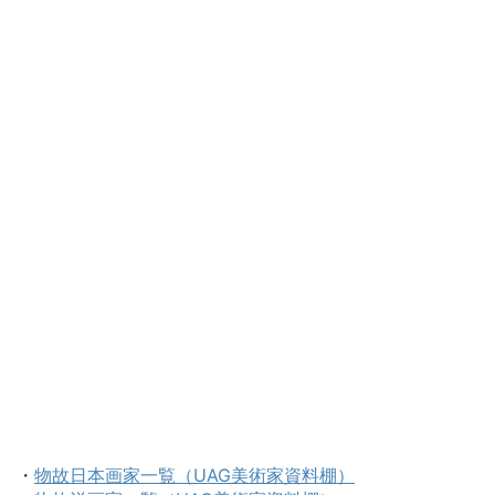
・
物故日本画家一覧（UAG美術家資料棚）