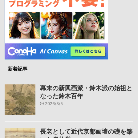
新着記事
幕末の新興画派・鈴木派の始祖と
なった鈴木百年
2026/8/5
長老として近代京都画壇の礎を築