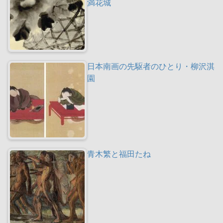
満花城
日本南画の先駆者のひとり・柳沢淇
園
青木繁と福田たね