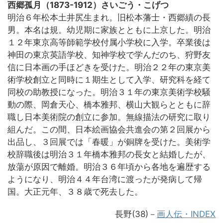
西郷孤月（1873-1912）さいごう・こげつ
明治６年松本土井尻生まれ。旧松本藩士・西郷績の長
男。本名は規。幼児期に家族とともに上京した。明治
１２年東京高等師範学校付属小学校に入学。卒業後は
神田の東京英語学校、知神学校で学んだのち、狩野友
信に日本画の手ほどきを受けた。明治２２年の東京美
術学校創立と同時に１期生として入学、研究科を経て
同校の助教授になった。明治３１年の東京美術学校騒
動の際、岡倉天心、橋本雅邦、横山大観らとともに辞
職し日本美術院の創立に参加。無線描法の研究に取り
組んだ。この間、日本絵画協会共進会の第２回展から
出品し、３回展では「春暖」が銅牌を受けた。美術学
校辞職後は明治３１年橋本雅邦の長女と結婚したが、
放蕩が原因で離婚。明治３６年頃から各地を遍歴する
ようになり、明治４４年台湾に渡ったが発病して帰
国。大正元年、３８歳で死去した。
長野(38)－
画人伝・INDEX