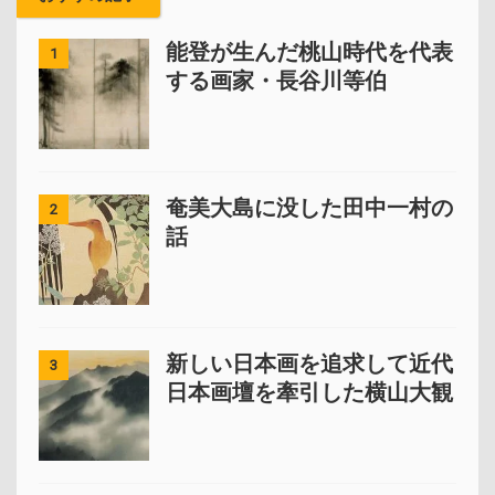
能登が生んだ桃山時代を代表
1
する画家・長谷川等伯
奄美大島に没した田中一村の
2
話
新しい日本画を追求して近代
3
日本画壇を牽引した横山大観