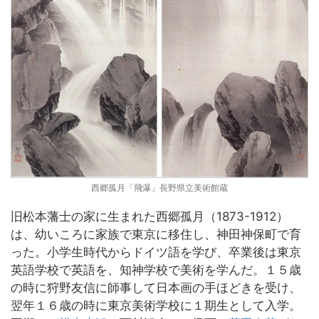
西郷孤月「飛瀑」長野県立美術館蔵
旧松本藩士の家に生まれた西郷孤月（1873-1912）
は、幼いころに家族で東京に移住し、神田神保町で育
った。小学生時代からドイツ語を学び、卒業後は東京
英語学校で英語を、知神学校で美術を学んだ。１５歳
の時に狩野友信に師事して日本画の手ほどきを受け、
翌年１６歳の時に東京美術学校に１期生として入学。