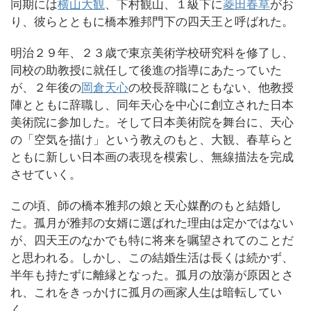
同期には
横山大観
、下村観山、１級下に
菱田春草
がお
り、彼らとともに橋本雅邦門下の四天王と呼ばれた。
明治２９年、２３歳で東京美術学校研究科を修了し、
同校の助教授に就任して後進の指導にあたっていた
が、２年後の
岡倉天心
の校長辞職にともない、他教授
陣とともに辞職し、同年天心を中心に創立された日本
美術院に参加した。そして日本美術院を舞台に、天心
の「空気を描け」という教えのもと、大観、春草らと
ともに新しい日本画の表現を模索し、無線描法を完成
させていく。
この頃、師の橋本雅邦の娘と天心媒酌のもと結婚し
た。孤月が雅邦の女婿に選ばれた理由は定かではない
が、四天王のなかでも特に将来を嘱望されてのことだ
と思われる。しかし、この結婚生活は長くは続かず、
半年も持たずに離縁となった。孤月の放蕩が原因とさ
れ、これをきっかけに孤月の画家人生は暗転してい
く。