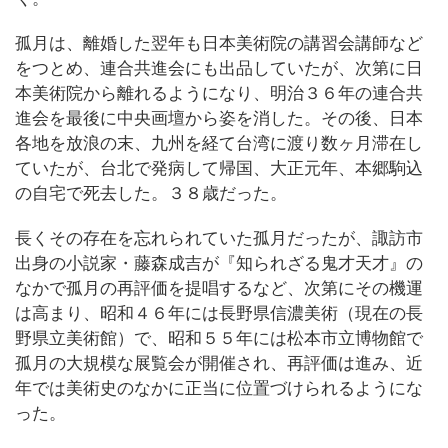
孤月は、離婚した翌年も日本美術院の講習会講師など
をつとめ、連合共進会にも出品していたが、次第に日
本美術院から離れるようになり、明治３６年の連合共
進会を最後に中央画壇から姿を消した。その後、日本
各地を放浪の末、九州を経て台湾に渡り数ヶ月滞在し
ていたが、台北で発病して帰国、大正元年、本郷駒込
の自宅で死去した。３８歳だった。
長くその存在を忘れられていた孤月だったが、諏訪市
出身の小説家・藤森成吉が『知られざる鬼才天才』の
なかで孤月の再評価を提唱するなど、次第にその機運
は高まり、昭和４６年には長野県信濃美術（現在の長
野県立美術館）で、昭和５５年には松本市立博物館で
孤月の大規模な展覧会が開催され、再評価は進み、近
年では美術史のなかに正当に位置づけられるようにな
った。