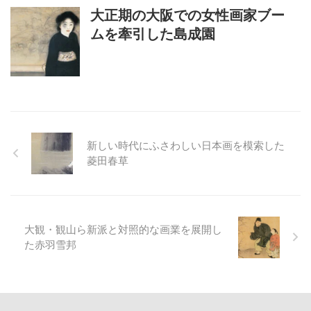
大正期の大阪での女性画家ブー
ムを牽引した島成園
新しい時代にふさわしい日本画を模索した
菱田春草
大観・観山ら新派と対照的な画業を展開し
た赤羽雪邦