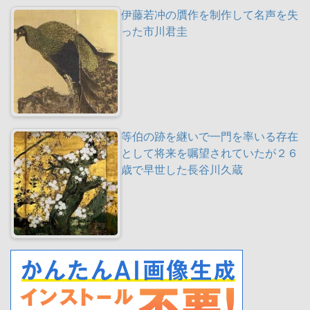
伊藤若冲の贋作を制作して名声を失
った市川君圭
等伯の跡を継いで一門を率いる存在
として将来を嘱望されていたが２６
歳で早世した長谷川久蔵