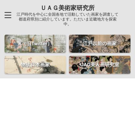
ＵＡＧ美術家研究所
江戸時代を中心に全国各地で活動していた画家を調査して
都道府県別に紹介しています。ただいま近畿地方を探索
中。
X（旧Twitter）
江戸以前の画家
物故日本画家
UAG美人画研究室