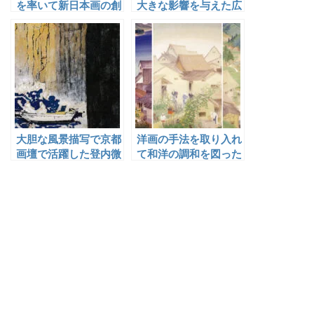
を率いて新日本画の創
大きな影響を与えた広
造運動を推進した岡倉
島出身の日本画家
天心
大胆な風景描写で京都
洋画の手法を取り入れ
画壇で活躍した登内微
て和洋の調和を図った
笑
矢沢弦月