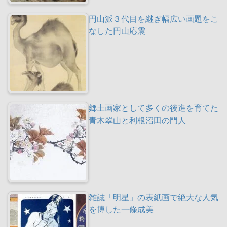
円山派３代目を継ぎ幅広い画題をこ
なした円山応震
郷土画家として多くの後進を育てた
青木翠山と利根沼田の門人
雑誌「明星」の表紙画で絶大な人気
を博した一條成美