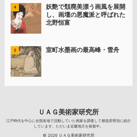
妖艶で頽廃美漂う画風を展開
4
し、画壇の悪魔派と呼ばれた
北野恒富
室町水墨画の最高峰・雪舟
5
ＵＡＧ美術家研究所
江戸時代を中心に全国各地で活動していた画家を調査して都道府県別に紹介
しています。ただいま近畿地方を探索中。
© 2026 ＵＡＧ美術家研究所