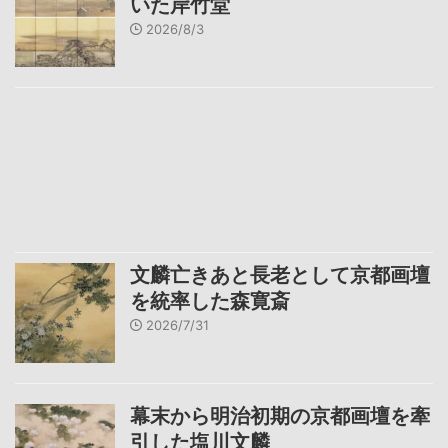
いた岸竹堂
2026/8/3
文麟亡きあと長老として京都画壇
を統率した森寛斎
2026/7/31
幕末から明治初期の京都画壇を牽
引した塩川文麟