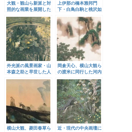
大観・観山ら新派と対
上伊那の橋本雅邦門
照的な画業を展開した
下・白鳥白駒と桃沢如
赤羽雪邦
水
外光派の風景画家・山
岡倉天心、横山大観ら
本森之助と早世した人
の渡米に同行した河内
気画家・渡辺与平
雅渓
横山大観、菱田春草ら
近・現代の中央画壇に