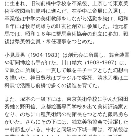
に生まれ、旧制前橋中学校を卒業後、上京して東京美
術学校図画師範科に進んだ。在学中に帝展に入選し、
卒業後は中学の美術教師をしながら活動を続け、昭和
８年には牧野虎雄らの旺玄社創立に参加した。地元群
馬では、昭和１６年に群馬美術協会の創立に参加、戦
後は県美術会員・常任理事をつとめた。
小見辰男（1904-1983）は創元会に所属し、舞台装置
や新聞挿絵も手がけた。川口精六（1903-1997）は、
立軌会に所属し、一貫して蛾をモチーフとした幻想画
を描いた。神田豊秋はブラジルで客死。清水刀根は二
科展で活躍し前橋で多くの後進を育てた。
また、塚本の一級下には、東京美術学校に学んだ岡田
秀雄と野田信、京都絵画専門学校を出て美術評論家と
なり、のちに山種美術館の副館長をつとめた飯島勇ら
がいた。さらにその下には、独立美術協会で活躍した
中村節也がいる。中村と同級の下城一郎は、卒業後は