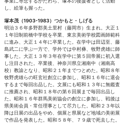
事業に専念するかたわら、塚本の後援者として活動
し、絵筆も握った。
塚本茂（1903-1983）つかもと・しげる
明治３６年多野郡美土里村（藤岡市）生まれ。大正１
１年旧制前橋中学校を卒業、東京美術学校図画師範科
に進み、大正１４年に卒業した。在学中は田辺至、藤
島武二に学ぶ一方で、学外では中村彝、牧野虎雄に師
事した。大正１３年３年在学中に第５回帝展に初入選
し注目された。卒業後、神奈川県立湘南中（湘南高
校）教諭となり、昭和２１年までつとめた。昭和８年
牧野虎雄らの旺玄社創立に参加し、昭和１６年に退会
するまで毎回出品した。文展にも昭和１３年に無鑑査
に推薦され、昭和１８年の第６回展まで毎回出品し
た。昭和１６年群馬美術協会の創立に参加し、戦後は
県美術会員・常任理事として尽力した。昭和２３年以
降は日展の出品をやめ、個展と県展など地域の美術展
で作品を発表した。昭和５８年、７９歳で死去した。