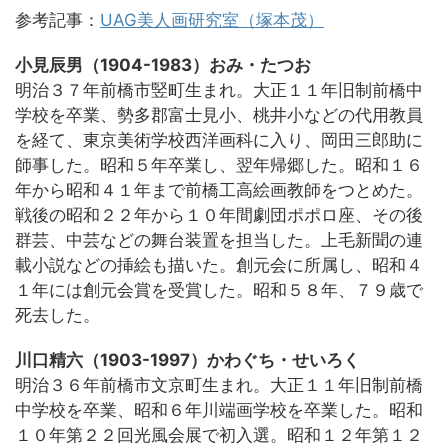
参考記事：
UAG美人画研究室（塚本茂）
小見辰男（1904-1983）おみ・たつお
明治３７年前橋市竪町生まれ。大正１１年旧制前橋中
学校を卒業、勢多郡富士見小、桃井小などの代用教員
を経て、東京美術学校西洋画科に入り、岡田三郎助に
師事した。昭和５年卒業し、翌年帰郷した。昭和１６
年から昭和４１年まで前橋工高絵画教師をつとめた。
戦後の昭和２２年から１０年間劇団ポポロ座、その後
群芸、中芸などの舞台装置を担当した。上毛新聞の連
載小説などの挿絵も描いた。創元会に所属し、昭和４
１年には創元会賞を受賞した。昭和５８年、７９歳で
死去した。
川口精六（1903-1997）かわぐち・せいろく
明治３６年前橋市文京町生まれ。大正１１年旧制前橋
中学校を卒業、昭和６年川端画学校を卒業した。昭和
１０年第２２回光風会展で初入選。昭和１２年第１２