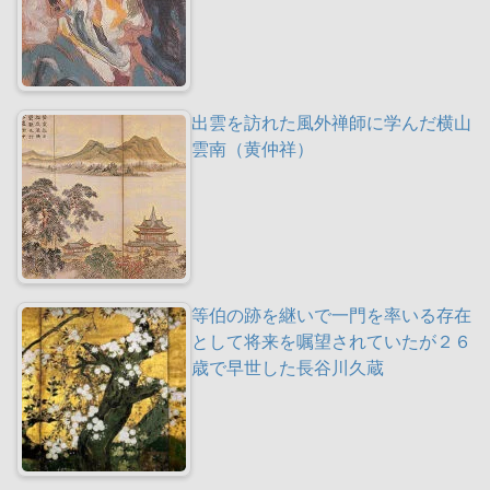
出雲を訪れた風外禅師に学んだ横山
雲南（黄仲祥）
等伯の跡を継いで一門を率いる存在
として将来を嘱望されていたが２６
歳で早世した長谷川久蔵