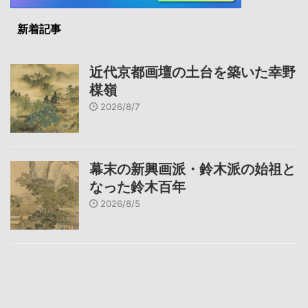
新着記事
近代京都画壇の土台を築いた幸野
楳嶺
2026/8/7
幕末の新興画派・鈴木派の始祖と
なった鈴木百年
2026/8/5