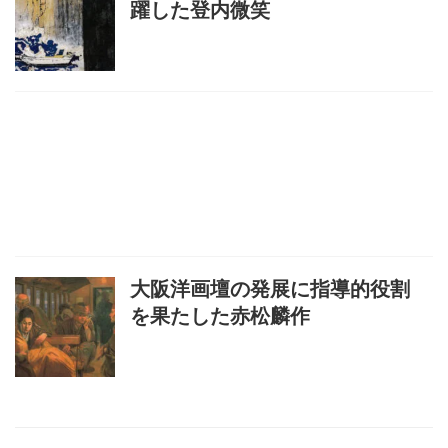
躍した登内微笑
大阪洋画壇の発展に指導的役割
を果たした赤松麟作