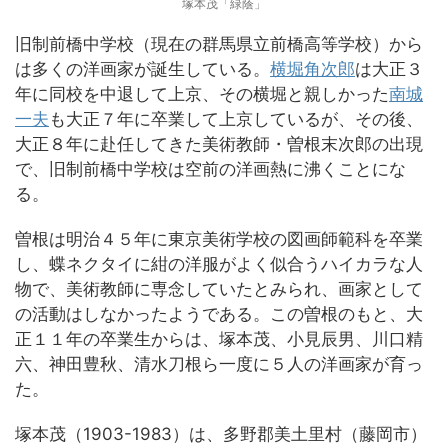
塚本茂「緑蔭」
旧制前橋中学校（現在の群馬県立前橋高等学校）から
は多くの洋画家が誕生している。
横堀角次郎
は大正３
年に同校を中退して上京、その横堀と親しかった
南城
一夫
も大正７年に卒業して上京しているが、その後、
大正８年に赴任してきた美術教師・曽根末次郎の出現
で、旧制前橋中学校は空前の洋画熱に沸くことにな
る。
曽根は明治４５年に東京美術学校の図画師範科を卒業
し、蝶ネクタイに紺の洋服がよく似合うハイカラな人
物で、美術教師に専念していたとみられ、画家として
の活動はしなかったようである。この曽根のもと、大
正１１年の卒業生からは、塚本茂、小見辰男、川口精
六、神田豊秋、清水刀根ら一度に５人の洋画家が育っ
た。
塚本茂（1903-1983）は、多野郡美土里村（藤岡市）