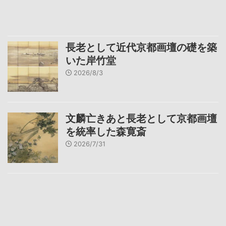
長老として近代京都画壇の礎を築
いた岸竹堂
2026/8/3
文麟亡きあと長老として京都画壇
を統率した森寛斎
2026/7/31