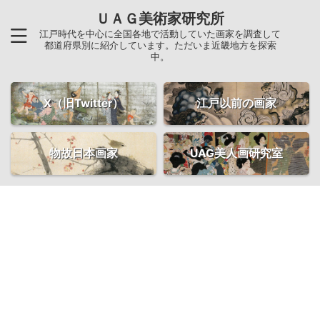
ＵＡＧ美術家研究所
江戸時代を中心に全国各地で活動していた画家を調査して
都道府県別に紹介しています。ただいま近畿地方を探索
中。
X（旧Twitter）
江戸以前の画家
物故日本画家
UAG美人画研究室