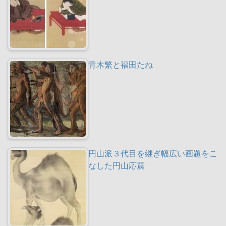
青木繁と福田たね
円山派３代目を継ぎ幅広い画題をこ
なした円山応震