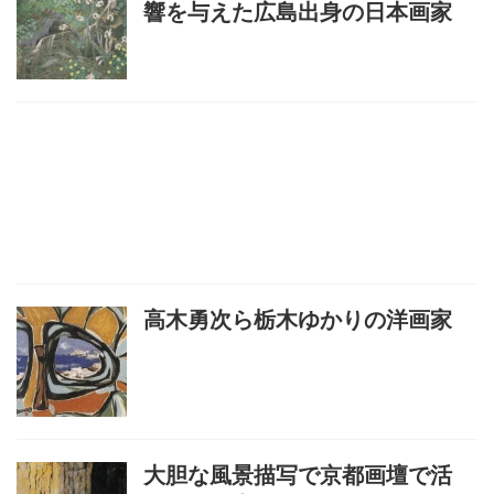
響を与えた広島出身の日本画家
高木勇次ら栃木ゆかりの洋画家
大胆な風景描写で京都画壇で活