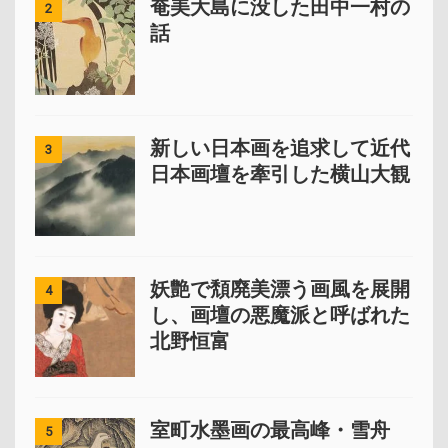
奄美大島に没した田中一村の
2
話
新しい日本画を追求して近代
3
日本画壇を牽引した横山大観
妖艶で頽廃美漂う画風を展開
4
し、画壇の悪魔派と呼ばれた
北野恒富
室町水墨画の最高峰・雪舟
5