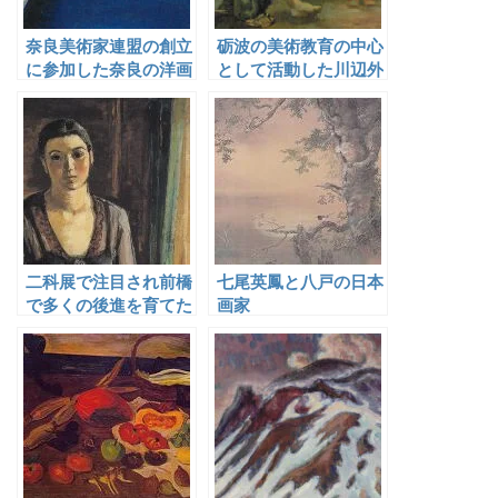
奈良美術家連盟の創立
砺波の美術教育の中心
に参加した奈良の洋画
として活動した川辺外
家
治
二科展で注目され前橋
七尾英鳳と八戸の日本
で多くの後進を育てた
画家
清水刀根