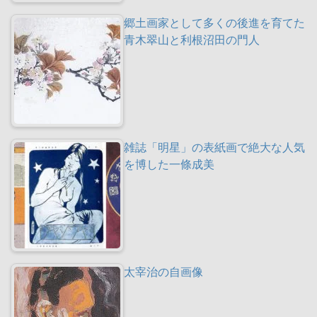
郷土画家として多くの後進を育てた
青木翠山と利根沼田の門人
雑誌「明星」の表紙画で絶大な人気
を博した一條成美
太宰治の自画像