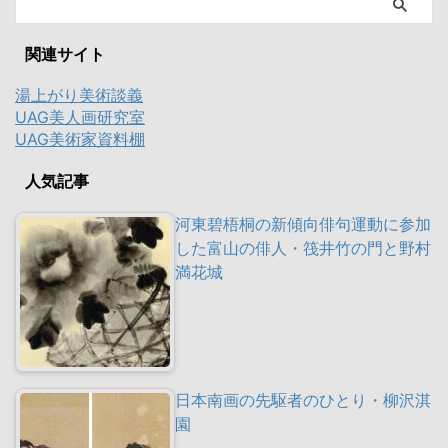
関連サイト
湯上がり美術談義
UAG美人画研究室
UAG美術家資料棚
人気記事
河東碧梧桐の新傾向俳句運動に参加
した富山の俳人・筏井竹の門と野村
満花城
日本南画の先駆者のひとり・柳沢淇
園