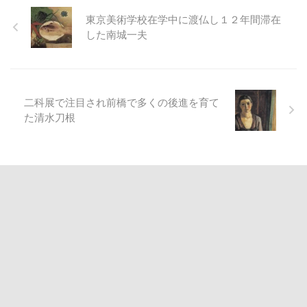
東京美術学校在学中に渡仏し１２年間滞在
した南城一夫
二科展で注目され前橋で多くの後進を育て
た清水刀根