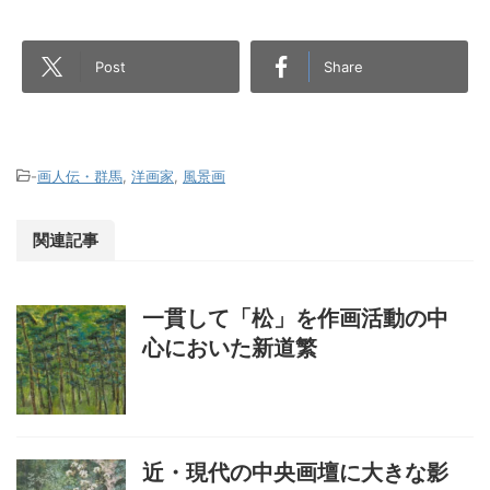
Post
Share
-
画人伝・群馬
,
洋画家
,
風景画
関連記事
一貫して「松」を作画活動の中
心においた新道繁
近・現代の中央画壇に大きな影