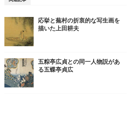
応挙と蕪村の折衷的な写生画を
描いた上田耕夫
五粽亭広貞との同一人物説があ
る五蝶亭貞広