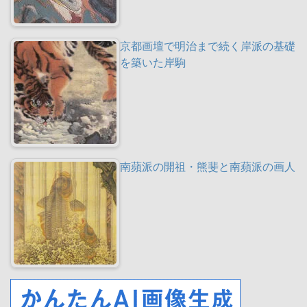
京都画壇で明治まで続く岸派の基礎
を築いた岸駒
南蘋派の開祖・熊斐と南蘋派の画人