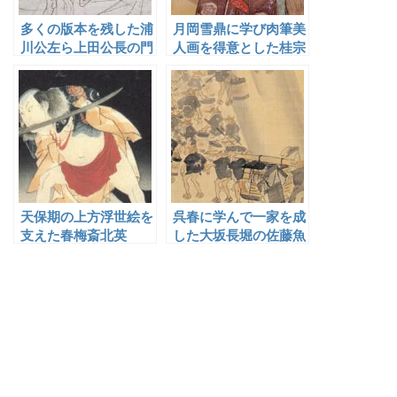
多くの版本を残した浦
月岡雪鼎に学び肉筆美
川公左ら上田公長の門
人画を得意とした桂宗
人
信
天保期の上方浮世絵を
呉春に学んで一家を成
支えた春梅斎北英
した大坂長堀の佐藤魚
大