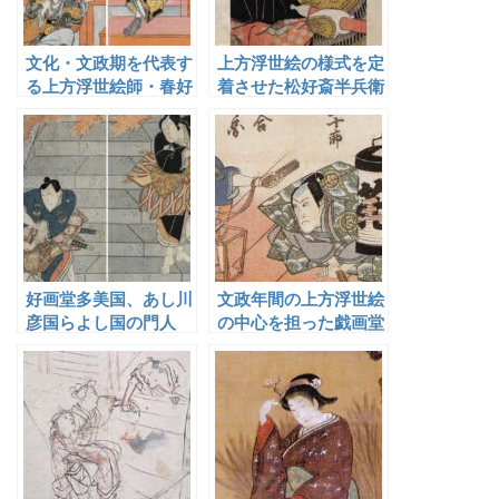
文化・文政期を代表す
上方浮世絵の様式を定
る上方浮世絵師・春好
着させた松好斎半兵衛
斎北洲
好画堂多美国、あし川
文政年間の上方浮世絵
彦国らよし国の門人
の中心を担った戯画堂
芦ゆき