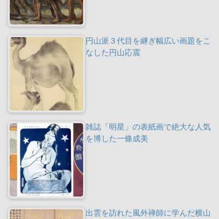
円山派３代目を継ぎ幅広い画題をこ
なした円山応震
雑誌「明星」の表紙画で絶大な人気
を博した一條成美
出雲を訪れた風外禅師に学んだ横山