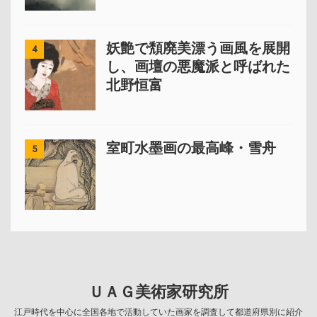
妖艶で頽廃美漂う画風を展開
4
し、画壇の悪魔派と呼ばれた
北野恒富
室町水墨画の最高峰・雪舟
5
ＵＡＧ美術家研究所
江戸時代を中心に全国各地で活動していた画家を調査して都道府県別に紹介