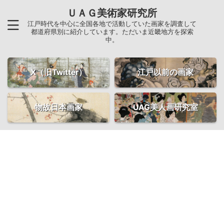
ＵＡＧ美術家研究所
江戸時代を中心に全国各地で活動していた画家を調査して
都道府県別に紹介しています。ただいま近畿地方を探索
中。
X（旧Twitter）
江戸以前の画家
物故日本画家
UAG美人画研究室