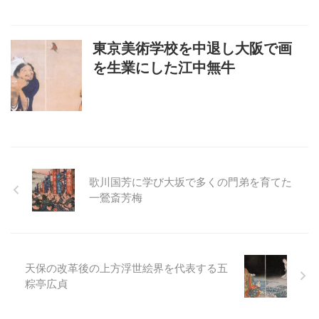
東京美術学校を中退し大阪で画
を生業にした江中無牛
歌川国芳に学び大坂で多くの門弟を育てた
一鶯斎芳梅
天保の改革後の上方浮世絵界を代表する五
粽亭広貞