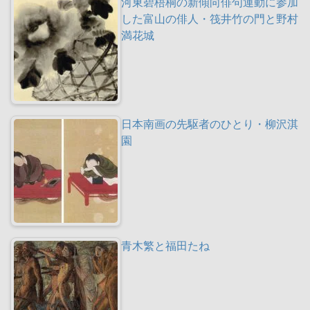
河東碧梧桐の新傾向俳句運動に参加
した富山の俳人・筏井竹の門と野村
満花城
日本南画の先駆者のひとり・柳沢淇
園
青木繁と福田たね