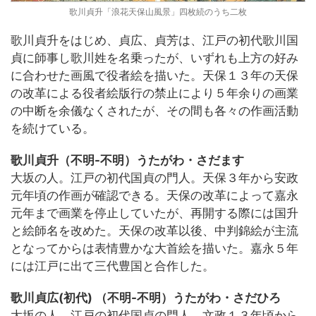
歌川貞升「浪花天保山風景」四枚続のうち二枚
歌川貞升をはじめ、貞広、貞芳は、江戸の初代歌川国
貞に師事し歌川姓を名乗ったが、いずれも上方の好み
に合わせた画風で役者絵を描いた。天保１３年の天保
の改革による役者絵版行の禁止により５年余りの画業
の中断を余儀なくされたが、その間も各々の作画活動
を続けている。
歌川貞升（不明-不明）うたがわ・さだます
大坂の人。江戸の初代国貞の門人。天保３年から安政
元年頃の作画が確認できる。天保の改革によって嘉永
元年まで画業を停止していたが、再開する際には国升
と絵師名を改めた。天保の改革以後、中判錦絵が主流
となってからは表情豊かな大首絵を描いた。嘉永５年
には江戸に出て三代豊国と合作した。
歌川貞広(初代) （不明-不明）うたがわ・さだひろ
大坂の人。江戸の初代国貞の門人。文政１３年頃から