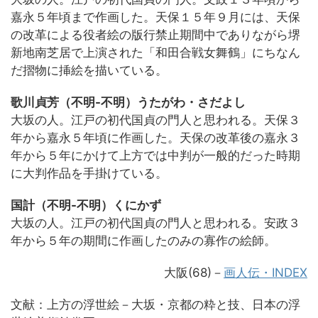
嘉永５年頃まで作画した。天保１５年９月には、天保
の改革による役者絵の版行禁止期間中でありながら堺
新地南芝居で上演された「和田合戦女舞鶴」にちなん
だ摺物に挿絵を描いている。
歌川貞芳（不明-不明）うたがわ・さだよし
大坂の人。江戸の初代国貞の門人と思われる。天保３
年から嘉永５年頃に作画した。天保の改革後の嘉永３
年から５年にかけて上方では中判が一般的だった時期
に大判作品を手掛けている。
国計（不明-不明）くにかず
大坂の人。江戸の初代国貞の門人と思われる。安政３
年から５年の期間に作画したのみの寡作の絵師。
大阪(68)－
画人伝・INDEX
文献：上方の浮世絵－大坂・京都の粋と技、日本の浮