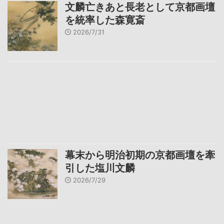
文麟亡きあと長老として京都画壇
を統率した森寛斎
2026/7/31
幕末から明治初期の京都画壇を牽
引した塩川文麟
2026/7/29