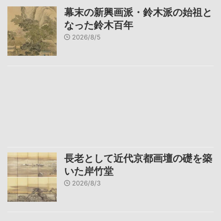
幕末の新興画派・鈴木派の始祖と
なった鈴木百年
2026/8/5
長老として近代京都画壇の礎を築
いた岸竹堂
2026/8/3