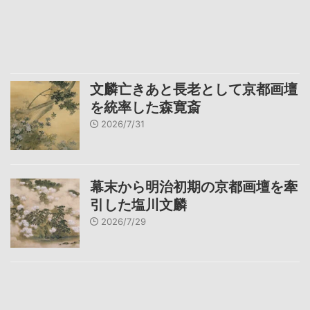
文麟亡きあと長老として京都画壇
を統率した森寛斎
2026/7/31
幕末から明治初期の京都画壇を牽
引した塩川文麟
2026/7/29