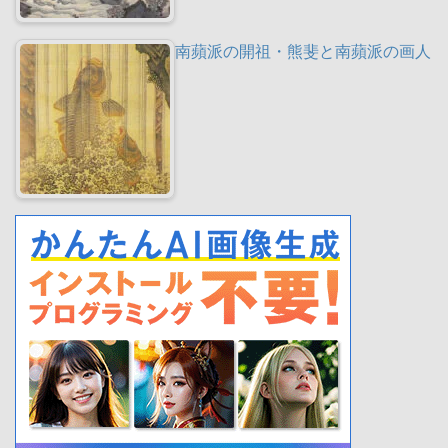
南蘋派の開祖・熊斐と南蘋派の画人