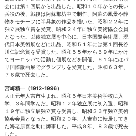
会には第１回展から出品した。昭和１０年からの長い
兵役の後、戦後は阿蘇郡坊中で制作、阿蘇の風景や静
物をモチーフに半具象の作品を描いた。昭和２２年に
独立展独立賞を受賞、昭和２４年に独立美術協会会員
となった。以後独立展を中心に、日本国際美術展、現
代日本美術展などに出品、昭和５１年には第１回長谷
川仁記念賞を受賞した。昭和５５年から５９年にかけ
てヨーロッパで活動し個展などを開催、６１年にはパ
リ国際版画展でグランプリを受賞した。昭和６３年、
７６歳で死去した。
宮崎精一（1912-1996）
大正元年人吉市生まれ。昭和５年日本美術学校に入
学、３年間学んだ。昭和１２年独立展に初入選、昭和
１９年に独立展独立賞を受賞し、昭和２３年独立美術
協会会員となった。昭和２０年、人吉市に転居してき
た海老原喜之助に師事した。平成８年、８３歳で死去
した。