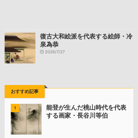
復古大和絵派を代表する絵師・冷
泉為恭
2026/7/27
おすすめ記事
能登が生んだ桃山時代を代表
1
する画家・長谷川等伯