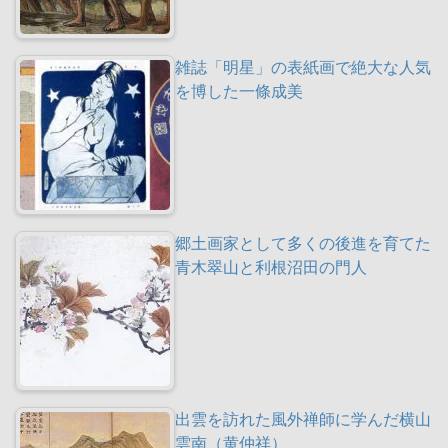
雑誌「明星」の表紙画で絶大な人気
を博した一條成美
郷土画家として多くの後進を育てた
青木翠山と利根沼田の門人
出雲を訪れた風外禅師に学んだ横山
雲南（黄仲祥）