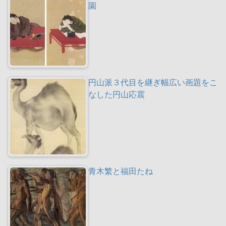
園
円山派３代目を継ぎ幅広い画題をこ
なした円山応震
青木繁と福田たね