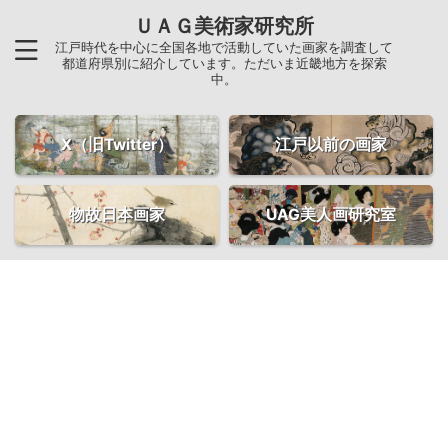
ＵＡＧ美術家研究所
江戸時代を中心に全国各地で活動していた画家を調査して
都道府県別に紹介しています。ただいま近畿地方を探索
中。
X（旧Twitter）
江戸以前の画家
物故日本画家
UAG美人画研究室