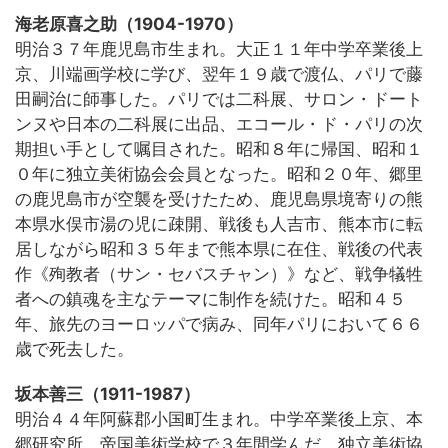
海老原喜之助（1904-1970）
明治３７年鹿児島市生まれ。大正１１年中学卒業後上
京、川端画学校に学び、翌年１９歳で渡仏、パリで藤
田嗣治に師事した。パリでは二科展、サロン・ドート
ンヌや日本の二科展に出品、エコール・ド・パリの次
期担い手として嘱目された。昭和８年に帰国、昭和１
０年に独立美術協会会員となった。昭和２０年、郷里
の鹿児島市が空襲を受けたため、鹿児島県境寄りの熊
本県水俣市湯の児に疎開、戦後も人吉市、熊本市に転
居しながら昭和３５年まで熊本県に在住、戦後の代表
作《殉教者（サン・セバスチャン）》など、戦争犠牲
者への鎮魂を主なテーマに制作を続けた。昭和４５
年、旅先のヨーロッパで病み、同年パリにおいて６６
歳で死去した。
坂本善三（1911-1987）
明治４４年阿蘇郡小国町生まれ。中学卒業後上京、本
郷研究所、帝国美術学校で３年間学んだ。独立美術協