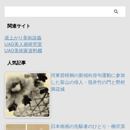
関連サイト
湯上がり美術談義
UAG美人画研究室
UAG美術家資料棚
人気記事
河東碧梧桐の新傾向俳句運動に参加
した富山の俳人・筏井竹の門と野村
満花城
日本南画の先駆者のひとり・柳沢淇