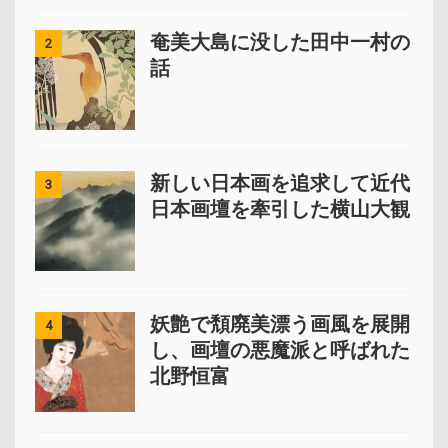
奄美大島に没した田中一村の
2
話
新しい日本画を追求して近代
3
日本画壇を牽引した横山大観
妖艶で頽廃美漂う画風を展開
4
し、画壇の悪魔派と呼ばれた
北野恒富