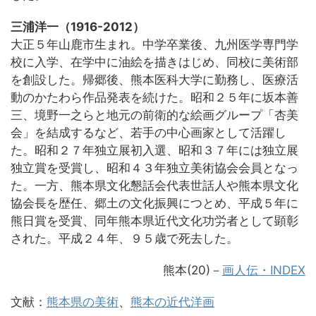
三浦洋一（1916-2012）
大正５年山鹿市生まれ。中学卒業後、九州医学専門学
校に入学、在学中に油絵を描きはじめ、同校に美術部
を創設した。帰郷後、熊本医科大学に勤務し、医療活
動のかたわら作品発表を続けた。昭和２５年に坂本善
三、境野一之らと地元の前衛的な絵画グループ「杏美
会」を結成するなど、若手の中心画家として活躍し
た。昭和２７年独立展初入選、昭和３７年には独立展
独立賞を受賞し、昭和４３年独立美術協会会員となっ
た。一方、熊本県文化懇話会代表世話人や熊本県文化
協会長を歴任、郷土の文化振興につとめ、平成５年に
熊日賞を受賞、同年熊本県近代文化功労者として顕彰
された。平成２４年、９５歳で死去した。
熊本(20)－
画人伝・INDEX
文献：
熊本県の美術
、
熊本の近代洋画