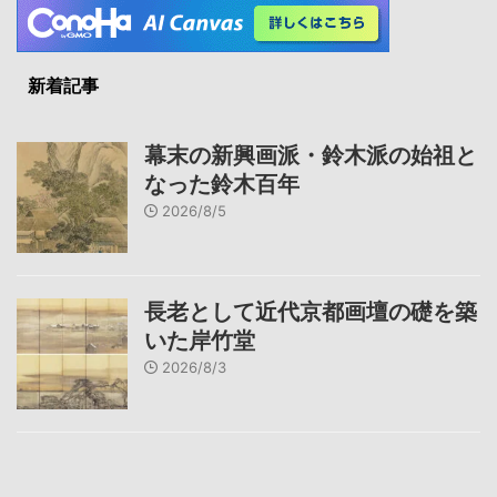
新着記事
幕末の新興画派・鈴木派の始祖と
なった鈴木百年
2026/8/5
長老として近代京都画壇の礎を築
いた岸竹堂
2026/8/3