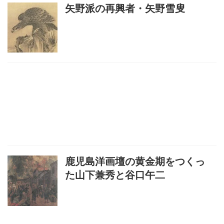
矢野派の再興者・矢野雪叟
鹿児島洋画壇の黄金期をつくっ
た山下兼秀と谷口午二