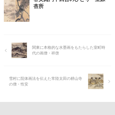
杏所
関東に本格的な水墨画をもたらした室町時
代の画僧・祥啓
雪村に院体画法を伝えた常陸太田の耕山寺
の僧・性安