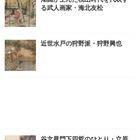
る武人画家・海北友松
近世水戸の狩野派・狩野興也
谷文晁門下四哲のひとり・立原