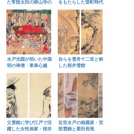
た常陸太田の耕山寺の
をもたらした室町時代
僧・性安
の画僧・祥啓
水戸光圀が招いた中国
自らを雪舟十二世と称
明の禅僧・東皐心越
した桜井雪館
父雪館に学び江戸で活
近世水戸の南蘋派・宮
躍した女性画家・桜井
部雲錦と栗田長珉