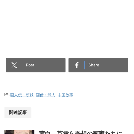
Post
Share
-
画人伝・茨城
,
画僧・武人
,
中国故事
関連記事
蕭白、芦雪ら奇想の画家たちに