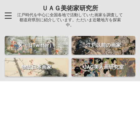
ＵＡＧ美術家研究所
江戸時代を中心に全国各地で活動していた画家を調査して
都道府県別に紹介しています。ただいま近畿地方を探索
中。
X（旧Twitter）
江戸以前の画家
物故日本画家
UAG美人画研究室