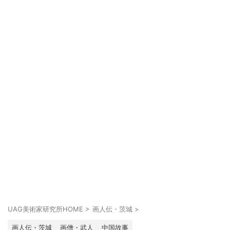
UAG美術家研究所HOME
>
画人伝・茨城
>
画人伝・茨城
画僧・武人
中国故事