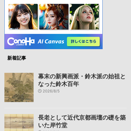
新着記事
幕末の新興画派・鈴木派の始祖と
なった鈴木百年
2026/8/5
長老として近代京都画壇の礎を築
いた岸竹堂