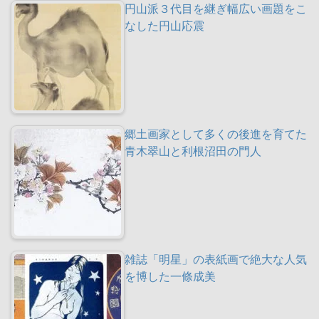
円山派３代目を継ぎ幅広い画題をこ
なした円山応震
郷土画家として多くの後進を育てた
青木翠山と利根沼田の門人
雑誌「明星」の表紙画で絶大な人気
を博した一條成美