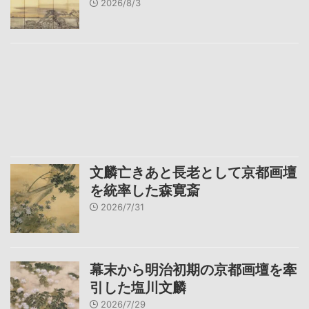
2026/8/3
文麟亡きあと長老として京都画壇
を統率した森寛斎
2026/7/31
幕末から明治初期の京都画壇を牽
引した塩川文麟
2026/7/29