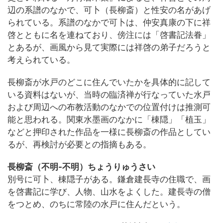
辺の系譜のなかで、可卜（長柳斎）と性安の名があげ
られている。系譜のなかで可卜は、仲安真康の下に祥
啓とともに名を連ねており、傍注には「啓書記法眷」
とあるが、画風から見て実際には祥啓の弟子だろうと
考えられている。
長柳斎が水戸のどこに住んでいたかを具体的に記して
いる資料はないが、当時の臨済禅が行なっていた水戸
および周辺への布教活動のなかでの位置付けは推測可
能と思われる。関東水墨画のなかに「棟隠」「植玉」
などと押印された作品を一様に長柳斎の作品としてい
るが、再検討が必要との指摘もある。
長柳斎（不明-不明）ちょうりゅうさい
別号に可卜、棟隠子がある。鎌倉建長寺の住職で、画
を啓書記に学び、人物、山水をよくした。建長寺の僧
をつとめ、のちに常陸の水戸に住んだという。