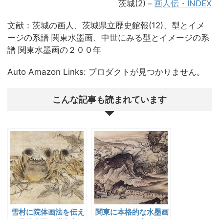
茨城(2)－
画人伝・INDEX
文献：茨城の画人、茨城県立歴史館報(12)、型とイメ
ージの系譜 関東水墨画、中世にみる型とイメージの系
譜 関東水墨画の２００年
Auto Amazon Links: プロダクトが見つかりません。
こんな記事も読まれています
雪村に院体画法を伝え
関東に本格的な水墨画