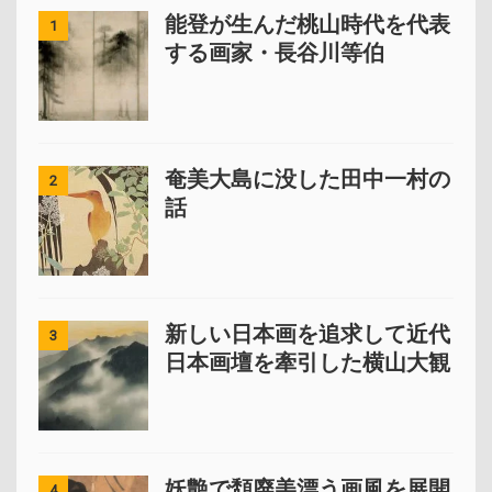
能登が生んだ桃山時代を代表
1
する画家・長谷川等伯
奄美大島に没した田中一村の
2
話
新しい日本画を追求して近代
3
日本画壇を牽引した横山大観
妖艶で頽廃美漂う画風を展開
4