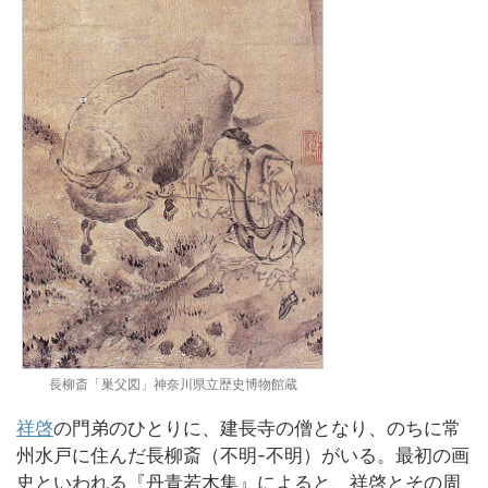
長柳斎「巣父図」神奈川県立歴史博物館蔵
祥啓
の門弟のひとりに、建長寺の僧となり、のちに常
州水戸に住んだ長柳斎（不明-不明）がいる。最初の画
史といわれる『丹青若木集』によると、祥啓とその周