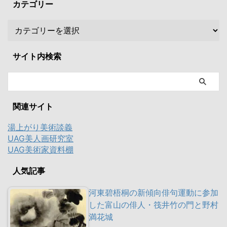
カテゴリー
サイト内検索
関連サイト
湯上がり美術談義
UAG美人画研究室
UAG美術家資料棚
人気記事
河東碧梧桐の新傾向俳句運動に参加
した富山の俳人・筏井竹の門と野村
満花城