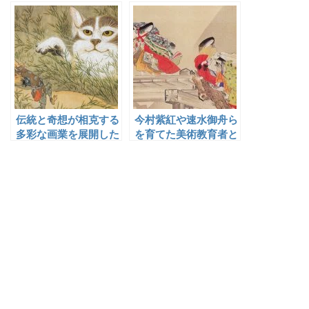
雪保
伝統と奇想が相克する
今村紫紅や速水御舟ら
多彩な画業を展開した
を育てた美術教育者と
反骨の画鬼・河鍋暁斎
しても名高い歴史画
家・松本楓湖