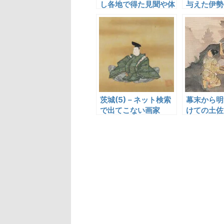
し各地で得た見聞や体
与えた伊勢
験を日記や地誌に描き
僊
残した菅江真澄
茨城(5)－ネット検索
幕末から明
で出てこない画家
けての土佐
画人・河田