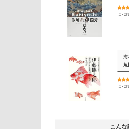
点 -
詳
海
魚
点 -
詳
こんな