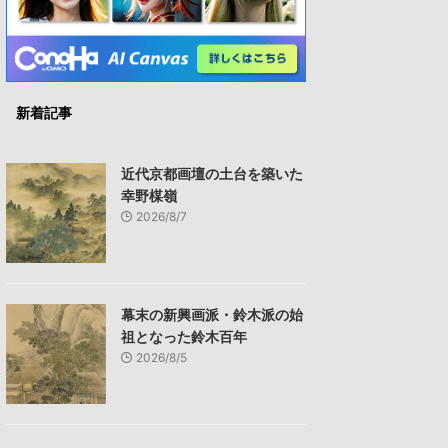
新着記事
近代京都画壇の土台を築いた
幸野楳嶺
2026/8/7
幕末の新興画派・鈴木派の始
祖となった鈴木百年
2026/8/5