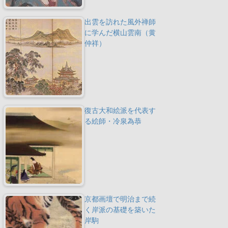
出雲を訪れた風外禅師
に学んだ横山雲南（黄
仲祥）
復古大和絵派を代表す
る絵師・冷泉為恭
京都画壇で明治まで続
く岸派の基礎を築いた
岸駒