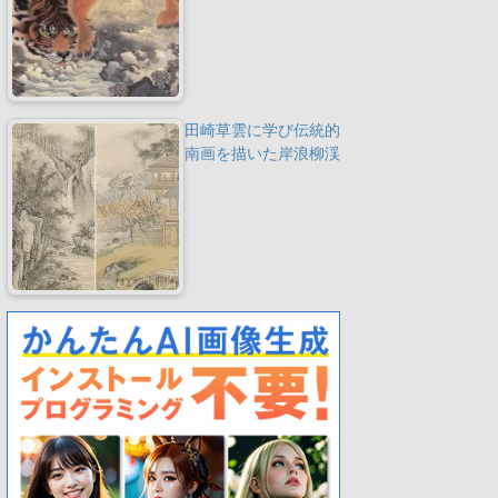
田崎草雲に学び伝統的
南画を描いた岸浪柳渓