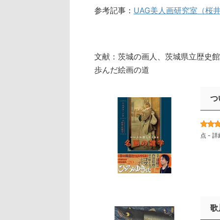
参考記事：
UAG美人画研究室（桜
文献：茨城の画人、茨城県立歴史館報
歩んだ絵画の道
つ
点 -
詳
歌