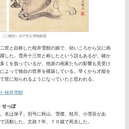
」（二幅対）水戸市立博物館蔵
雪舟十二世と自称した桜井雪館の娘で、幼いころから父に画
躍した。雪舟十三世と称したという説もあるが、確か
多くを負っているが、他派の画家たちの影響も見受け
によって独自の世界を構築している。早くから才能を
て世に知られるようになっていたと思われる。
た桜井雪館
い・せっぽ
。名は保子。別号に秋山、雪傑、桂月、小雪谷があ
で活動した。文政７年、７０歳で死去した。