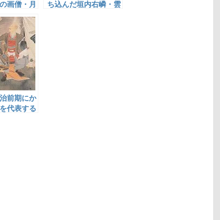
の画僧・月
ち込んだ垣内右嶙・雲
嶙父子
治前期にか
を代表する
小龍と門人