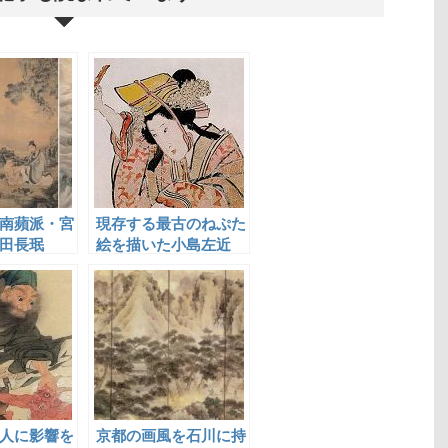
南蘋派・宮
現存する最古のねぷた
田長珉
絵を描いた小島左近
人に影響を
京都の画風を石川に持