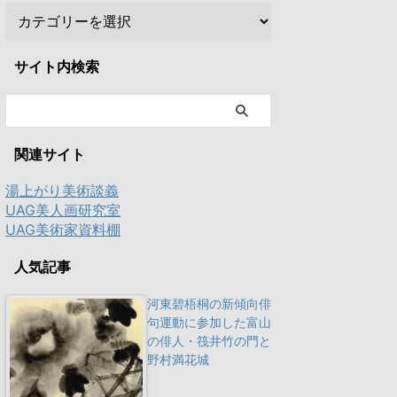
サイト内検索
関連サイト
湯上がり美術談義
UAG美人画研究室
UAG美術家資料棚
人気記事
河東碧梧桐の新傾向俳
句運動に参加した富山
の俳人・筏井竹の門と
野村満花城