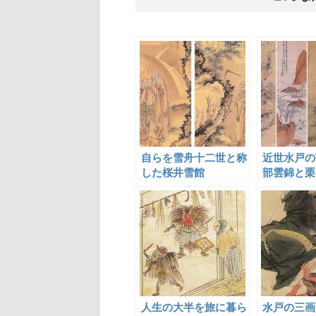
自らを雪舟十二世と称
近世水戸の
した桜井雪館
部雲錦と栗
人生の大半を旅に暮ら
水戸の三画