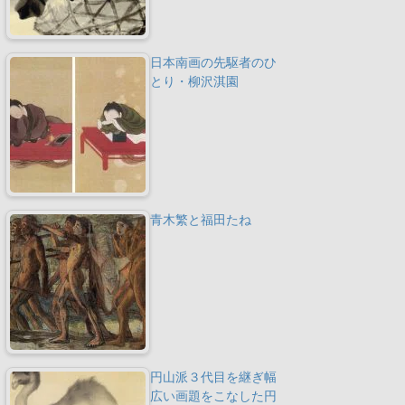
日本南画の先駆者のひ
とり・柳沢淇園
青木繁と福田たね
円山派３代目を継ぎ幅
広い画題をこなした円