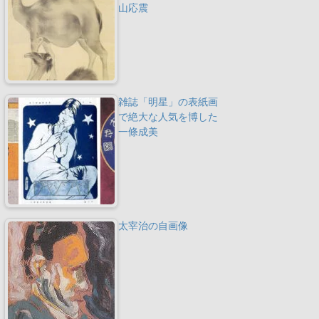
山応震
雑誌「明星」の表紙画
で絶大な人気を博した
一條成美
太宰治の自画像