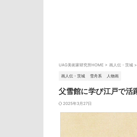
UAG美術家研究所HOME
>
画人伝・茨城
>
画人伝・茨城
雪舟系
人物画
父雪館に学び江戸で活
2025年3月27日