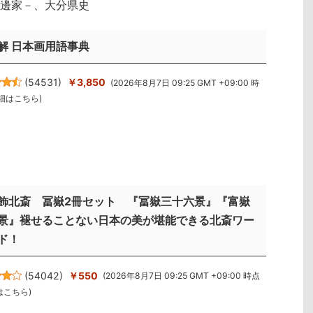
邊家－、大分県史
解 日本画用語事典
(
54531
)
￥3,850
(2026年8月7日 09:25 GMT +09:00 時
細はこちら
)
飾北斎 冨嶽2冊セット 『冨嶽三十六景』『富嶽
景』褪せることない日本の美が堪能できる北斎ワー
ド！
(
54042
)
￥550
(2026年8月7日 09:25 GMT +09:00 時点
はこちら
)