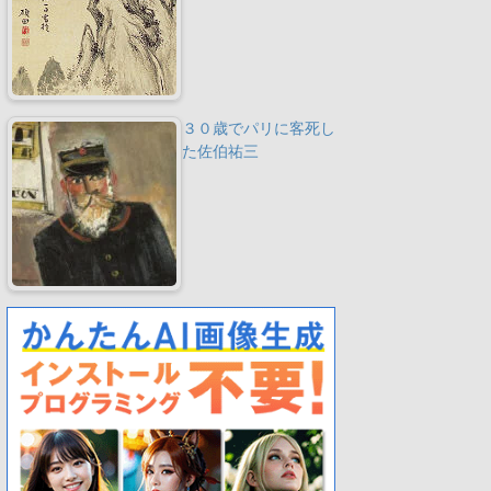
３０歳でパリに客死し
た佐伯祐三