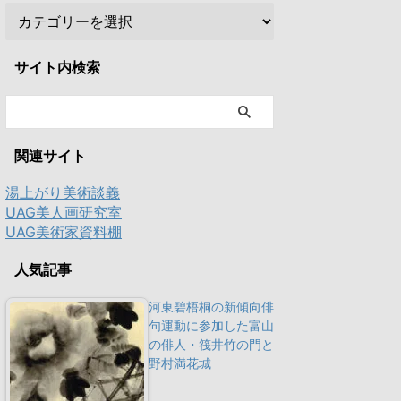
サイト内検索
関連サイト
湯上がり美術談義
UAG美人画研究室
UAG美術家資料棚
人気記事
河東碧梧桐の新傾向俳
句運動に参加した富山
の俳人・筏井竹の門と
野村満花城