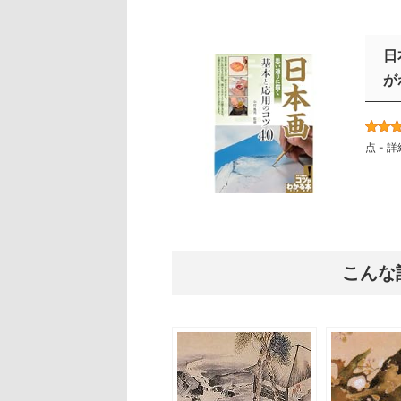
日
が
点 -
詳
こんな