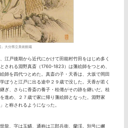
図」大分県立美術館蔵
、江戸後期から近代にかけて田能村竹田をはじめ多く
される淵野真斎（1760-1823）は藩絵師をつとめ、
絵師を四代つとめた。真斎の子・天香は、大坂で岡田
学ぼうと江戸に出る途中２９歳で没した。天香が若く
継ぎ、さらに香斎の養子・桂僊がその跡を継いだ。桂
を進め、２７歳で家に帰り藩絵師となった。淵野家
」と称されるようになった。
世龍、字は玉鱗、通称は三郎兵衛、蘭渓。別号に嶰