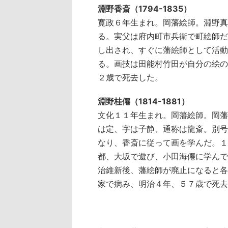
淵野香斎（1794-1835）
寛政６年生まれ。岡藩絵師。淵野真
る。実父は府内町市兵衛で町絵師だ
し出され、すぐに藩絵師として活動
る。画技は田能村竹田が自分の絵の
２歳で死去した。
淵野桂僊（1814-1881）
文化１１年生まれ。岡藩絵師。岡藩
は定、字は子静、通称は龍斎。別号
なり、香斎に従って画を学んだ。１
都、大坂で遊び、小田海僊に学んで
治維新後、藩絵師が廃止になると各
家で病み、明治４年、５７歳で死去