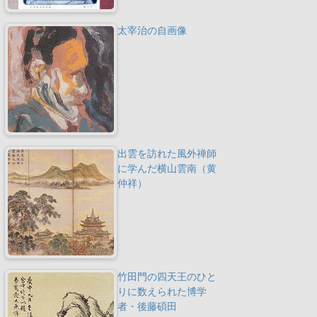
太宰治の自画像
出雲を訪れた風外禅師
に学んだ横山雲南（黄
仲祥）
竹田門の四天王のひと
りに数えられた博学
者・後藤碩田