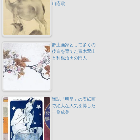
山応震
郷土画家として多くの
後進を育てた青木翠山
と利根沼田の門人
雑誌「明星」の表紙画
で絶大な人気を博した
一條成美