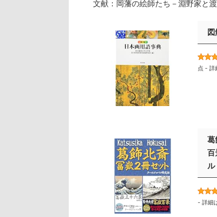
文献：岡藩の絵師たち－淵野家と渡
図
点 -
詳
葛
百
ル
-
詳細