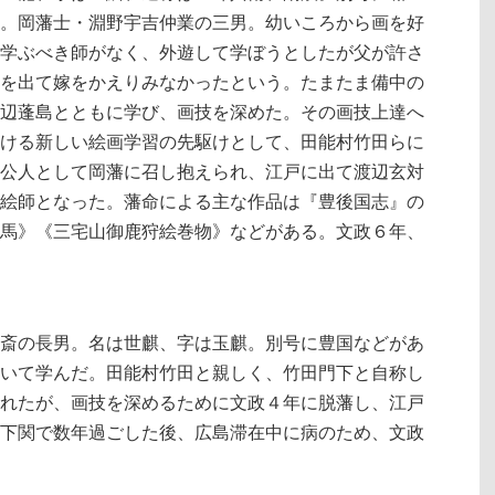
。岡藩士・淵野宇吉仲業の三男。幼いころから画を好
学ぶべき師がなく、外遊して学ぼうとしたが父が許さ
を出て嫁をかえりみなかったという。たまたま備中の
辺蓬島とともに学び、画技を深めた。その画技上達へ
ける新しい絵画学習の先駆けとして、田能村竹田らに
公人として岡藩に召し抱えられ、江戸に出て渡辺玄対
絵師となった。藩命による主な作品は『豊後国志』の
馬》《三宅山御鹿狩絵巻物》などがある。文政６年、
斎の長男。名は世麒、字は玉麒。別号に豊国などがあ
いて学んだ。田能村竹田と親しく、竹田門下と自称し
れたが、画技を深めるために文政４年に脱藩し、江戸
下関で数年過ごした後、広島滞在中に病のため、文政