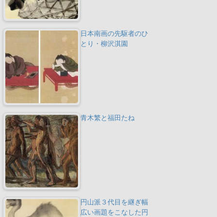
日本南画の先駆者のひ
とり・柳沢淇園
青木繁と福田たね
円山派３代目を継ぎ幅
広い画題をこなした円