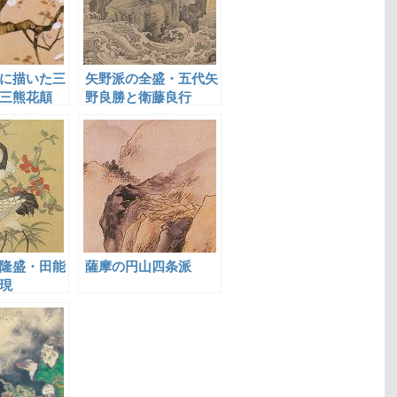
に描いた三
矢野派の全盛・五代矢
三熊花顛
野良勝と衛藤良行
隆盛・田能
薩摩の円山四条派
現