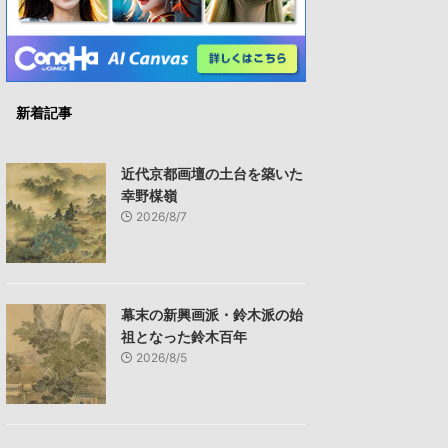
新着記事
近代京都画壇の土台を築いた
幸野楳嶺
2026/8/7
幕末の新興画派・鈴木派の始
祖となった鈴木百年
2026/8/5