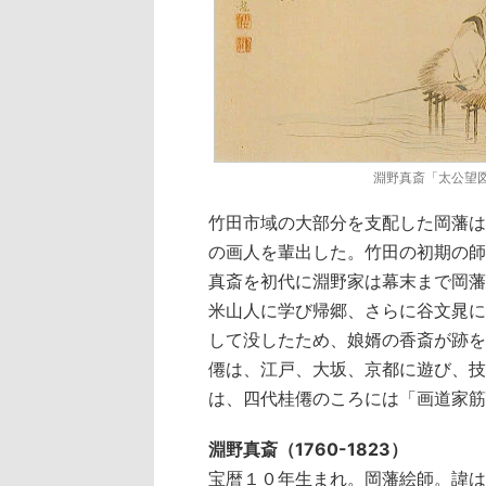
淵野真斎「太公望
竹田市域の大部分を支配した岡藩は
の画人を輩出した。竹田の初期の師と
真斎を初代に淵野家は幕末まで岡藩
米山人に学び帰郷、さらに谷文晁に
して没したため、娘婿の香斎が跡を
僊は、江戸、大坂、京都に遊び、技
は、四代桂僊のころには「画道家筋
淵野真斎（1760-1823）
宝暦１０年生まれ。岡藩絵師。諱は