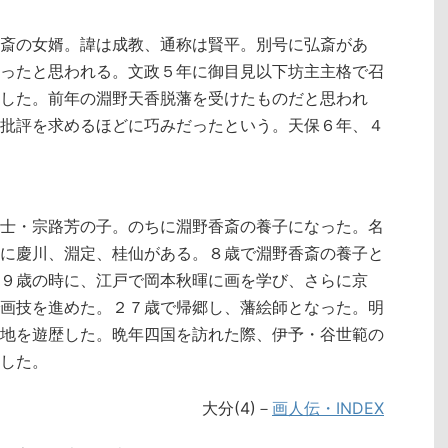
斎の女婿。諱は成教、通称は賢平。別号に弘斎があ
ったと思われる。文政５年に御目見以下坊主主格で召
した。前年の淵野天香脱藩を受けたものだと思われ
批評を求めるほどに巧みだったという。天保６年、４
士・宗路芳の子。のちに淵野香斎の養子になった。名
に慶川、淵定、桂仙がある。８歳で淵野香斎の養子と
９歳の時に、江戸で岡本秋暉に画を学び、さらに京
画技を進めた。２７歳で帰郷し、藩絵師となった。明
地を遊歴した。晩年四国を訪れた際、伊予・谷世範の
した。
大分(4)－
画人伝・INDEX