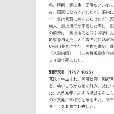
谷、檉園、雲山叟、棠園などがある
み、画家になろうとしたが、藩内に
ず、父は真斎に嫁をとらせたが、家
画人・淵上旭江が来遊した際に、渡
の姿勢は、渡辺蓬島と並ぶ岡藩にお
影響を与えた。３４歳の時に武家奉
や笹山養意に学び、画技を進め、藩
《八郡絵図》、《三佐権現御寄附絵
６４歳で死去した。
淵野天香（1797-1825）
寛政９年生まれ。岡藩絵師。淵野真
る。幼いころから画を好み、父につ
た。文政元年に絵図方勤務を命じら
の谷文晁に学ぼうと家を出た。途中
８年、２９歳で死去した。