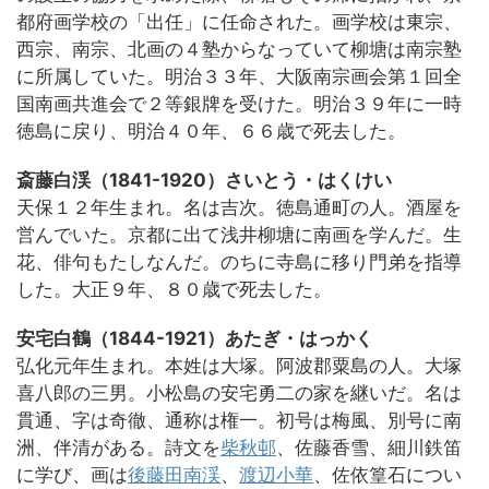
都府画学校の「出任」に任命された。画学校は東宗、
西宗、南宗、北画の４塾からなっていて柳塘は南宗塾
に所属していた。明治３３年、大阪南宗画会第１回全
国南画共進会で２等銀牌を受けた。明治３９年に一時
徳島に戻り、明治４０年、６６歳で死去した。
斎藤白渓（1841-1920）さいとう・はくけい
天保１２年生まれ。名は吉次。徳島通町の人。酒屋を
営んでいた。京都に出て浅井柳塘に南画を学んだ。生
花、俳句もたしなんだ。のちに寺島に移り門弟を指導
した。大正９年、８０歳で死去した。
安宅白鶴（1844-1921）あたぎ・はっかく
弘化元年生まれ。本姓は大塚。阿波郡粟島の人。大塚
喜八郎の三男。小松島の安宅勇二の家を継いだ。名は
貫通、字は奇徹、通称は権一。初号は梅風、別号に南
洲、伴清がある。詩文を
柴秋邨
、佐藤香雪、細川鉄笛
に学び、画は
後藤田南渓
、
渡辺小華
、佐依篁石につい