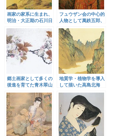
画家の家系に生まれ、
フュウザン会の中心的
明治・大正期の石川日
人物として萬鉄五郎、
本画壇で重鎮として活
岸田劉生らとともに活
躍した中浜松香
動した川上涼花
郷土画家として多くの
地質学・植物学を導入
後進を育てた青木翠山
して描いた高島北海
と利根沼田の門人