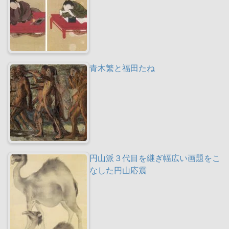
青木繁と福田たね
円山派３代目を継ぎ幅広い画題をこ
なした円山応震