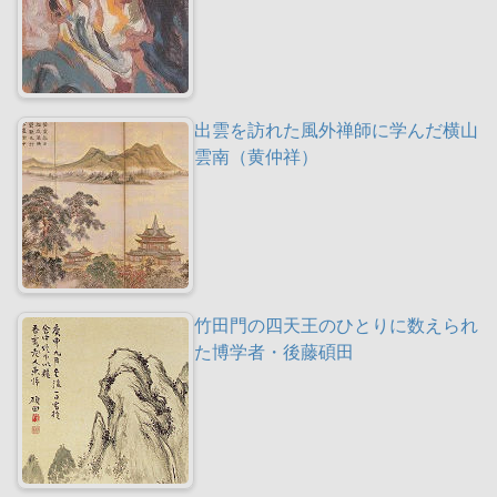
出雲を訪れた風外禅師に学んだ横山
雲南（黄仲祥）
竹田門の四天王のひとりに数えられ
た博学者・後藤碩田