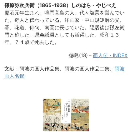
篠原弥次兵衛（1865-1938）しのはら・やじべえ
慶応元年生まれ。鳴門高島の人。代々塩業を営んでい
た。奇人と伝わっている。洋画家・中山規矩磨の父。
碁、花道、俳句、南画に長じていた。隠居後は孫左衛
門と称した。県会議員としても活躍した。昭和１３
年、７４歳で死去した。
徳島(18)
－
画人伝・INDEX
文献：阿波の画人作品集、阿波の画人作品二集、
阿波
画人名鑑