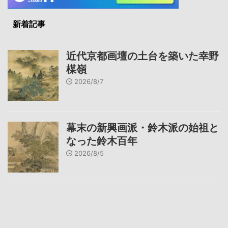
新着記事
近代京都画壇の土台を築いた幸野
楳嶺
2026/8/7
幕末の新興画派・鈴木派の始祖と
なった鈴木百年
2026/8/5