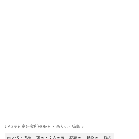
UAG美術家研究所HOME
>
画人伝・徳島
>
画人伝・徳島
南画・文人画家
花鳥画
動物画
鶴図