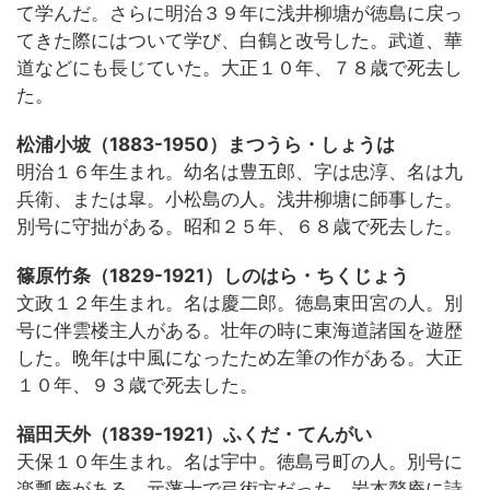
て学んだ。さらに明治３９年に浅井柳塘が徳島に戻っ
てきた際にはついて学び、白鶴と改号した。武道、華
道などにも長じていた。大正１０年、７８歳で死去し
た。
松浦小坡（1883-1950）まつうら・しょうは
明治１６年生まれ。幼名は豊五郎、字は忠淳、名は九
兵衛、または皐。小松島の人。浅井柳塘に師事した。
別号に守拙がある。昭和２５年、６８歳で死去した。
篠原竹条（1829-1921）しのはら・ちくじょう
文政１２年生まれ。名は慶二郎。徳島東田宮の人。別
号に伴雲楼主人がある。壮年の時に東海道諸国を遊歴
した。晩年は中風になったため左筆の作がある。大正
１０年、９３歳で死去した。
福田天外（1839-1921）ふくだ・てんがい
天保１０年生まれ。名は宇中。徳島弓町の人。別号に
楽瓢庵がある。元藩士で弓術方だった。岩本贅庵に詩