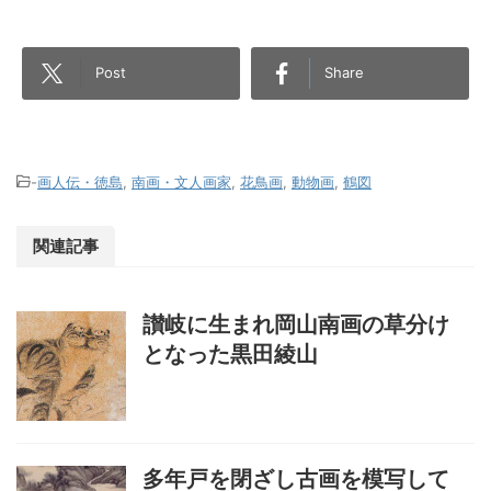
Post
Share
-
画人伝・徳島
,
南画・文人画家
,
花鳥画
,
動物画
,
鶴図
関連記事
讃岐に生まれ岡山南画の草分け
となった黒田綾山
多年戸を閉ざし古画を模写して