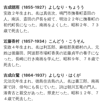
吉成聴雨（1855-1927）よしなり・ちょうう
安政２年生まれ。名は真佐次。鳴門市撫養町斎田の
人。南浜、斎田の戸長を経て、明治２２年に撫養町の
初代町長になった。南画をよくした。昭和２年、７３
歳で死去した。
近藤香村（1857-1934）こんどう・こうそん
安政４年生まれ。名は利五郎。麻植郡美郷村の人。元
姓は後藤田。阿波郡市場町香美の近藤貞平の養子にな
った。長崎に行き南画を学んだ。昭和９年、７８歳で
死去した。
吉成白鵞（1864-1937）よしなり・はくが
元治元年生まれ。徳島住吉島の人。名は書三郎。南画
家で詩、俳句にも長じていた。詩は朝川五竜の門人。
湊青古と親交があった。県吏だった。昭和１２年、７
４歳で死去した。