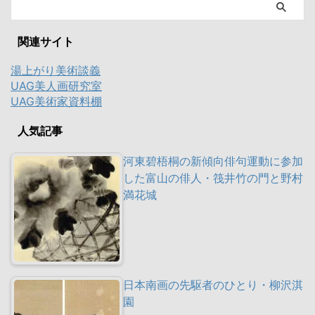
関連サイト
湯上がり美術談義
UAG美人画研究室
UAG美術家資料棚
人気記事
河東碧梧桐の新傾向俳句運動に参加
した富山の俳人・筏井竹の門と野村
満花城
日本南画の先駆者のひとり・柳沢淇
園