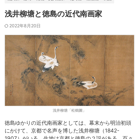
浅井柳塘と徳島の近代南画家
2022年8月20日
浅井柳塘「松鶴圖」
徳島ゆかりの近代南画家としては、幕末から明治初頭
にかけて、京都で名声を博した浅井柳塘（1842-
1907）がいる。生地は京都と徳島の２説がある。百々