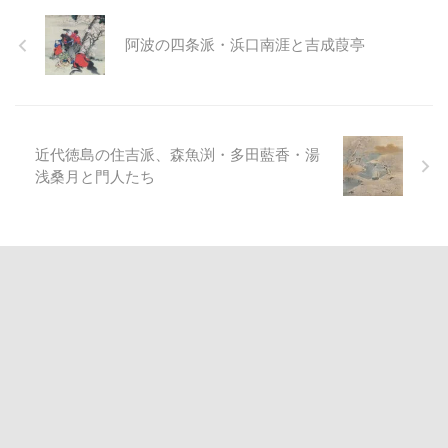
阿波の四条派・浜口南涯と吉成葭亭
近代徳島の住吉派、森魚渕・多田藍香・湯
浅桑月と門人たち