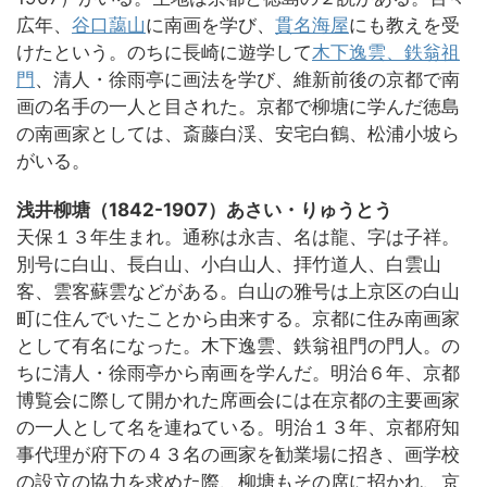
広年、
谷口藹山
に南画を学び、
貫名海屋
にも教えを受
けたという。のちに長崎に遊学して
木下逸雲、鉄翁祖
門
、清人・徐雨亭に画法を学び、維新前後の京都で南
画の名手の一人と目された。京都で柳塘に学んだ徳島
の南画家としては、斎藤白渓、安宅白鶴、松浦小坡ら
がいる。
浅井柳塘（1842-1907）あさい・りゅうとう
天保１３年生まれ。通称は永吉、名は龍、字は子祥。
別号に白山、長白山、小白山人、拝竹道人、白雲山
客、雲客蘇雲などがある。白山の雅号は上京区の白山
町に住んでいたことから由来する。京都に住み南画家
として有名になった。木下逸雲、鉄翁祖門の門人。の
ちに清人・徐雨亭から南画を学んだ。明治６年、京都
博覧会に際して開かれた席画会には在京都の主要画家
の一人として名を連ねている。明治１３年、京都府知
事代理が府下の４３名の画家を勧業場に招き、画学校
の設立の協力を求めた際、柳塘もその席に招かれ、京