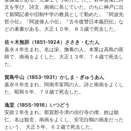
文を学び、詩文、南画に長じていた。のちに神戸に出
て新聞記者や旧制中学の教員として勤めた。『阿波先
哲小伝』『阿波偉人小伝』『古今復讐日本義烈伝』な
どの著書がある。大正１０年、８３歳で死去した。
佐々木無胆（1851-1924）ささき・むたん
嘉永４年生まれ。名は栄。撫養の人。本業は高島の医
師で、南画をよくした。大正１３年、７４歳で死去し
た。
賀島牛山（1853-1931）かしま・ぎゅうあん
嘉永６年生まれ。阿南市富岡の人。詩と南画をよくし
た。昭和６年、７９歳で死去した。
逸堂（1855-1916）いつどう
安政２年生まれ。那賀郡今津の信行寺の僧。姓は能
仁、名は観玄。南画をよくし、安宅白鶴の画友だった
という。 大正５年、６２歳で死去した。