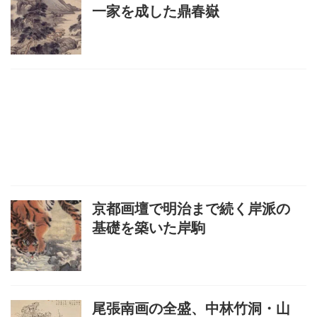
一家を成した鼎春嶽
京都画壇で明治まで続く岸派の
基礎を築いた岸駒
尾張南画の全盛、中林竹洞・山