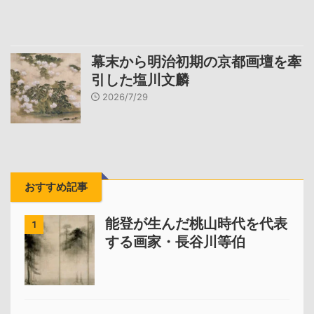
幕末から明治初期の京都画壇を牽
引した塩川文麟
2026/7/29
おすすめ記事
能登が生んだ桃山時代を代表
1
する画家・長谷川等伯