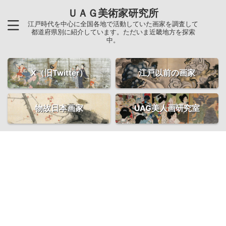
ＵＡＧ美術家研究所
江戸時代を中心に全国各地で活動していた画家を調査して
都道府県別に紹介しています。ただいま近畿地方を探索
中。
X（旧Twitter）
江戸以前の画家
物故日本画家
UAG美人画研究室