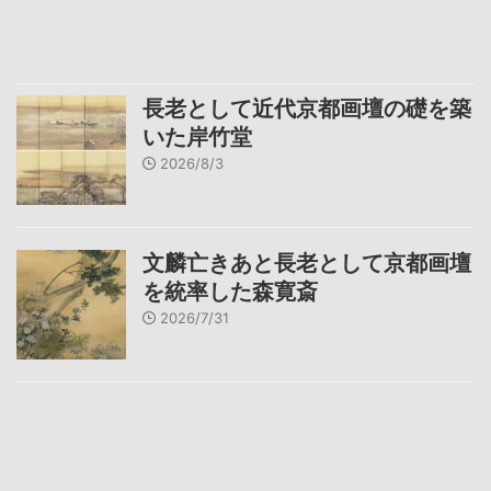
長老として近代京都画壇の礎を築
いた岸竹堂
2026/8/3
文麟亡きあと長老として京都画壇
を統率した森寛斎
2026/7/31