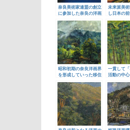
奈良美術家連盟の創立
未来派美術
に参加した奈良の洋画
し日本の前
家
の先駆的な
した普門暁
昭和初期の奈良洋画界
一貫して「
を形成していった移住
活動の中心
画家たち
道繁