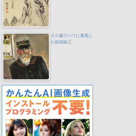
３０歳でパリに客死し
た佐伯祐三