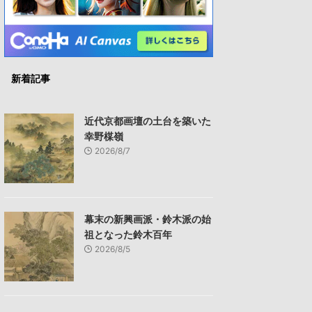
新着記事
近代京都画壇の土台を築いた
幸野楳嶺
2026/8/7
幕末の新興画派・鈴木派の始
祖となった鈴木百年
2026/8/5