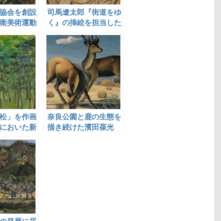
協会を創設
司馬遼太郎『街道をゆ
衛美術運動
く』の挿絵を担当した
役割を果た
須田剋太
松」を作画
奈良公園と鹿の生態を
においた新
描き続けた濱田葆光