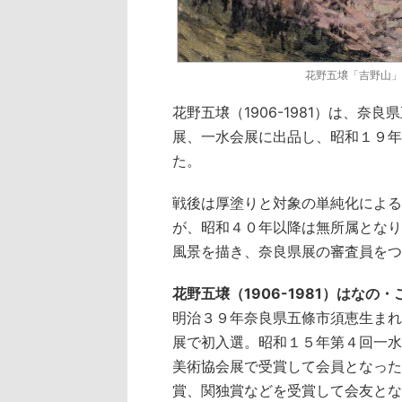
花野五壌「吉野山」
花野五壌（1906-1981）は、
展、一水会展に出品し、昭和１９年
た。
戦後は厚塗りと対象の単純化による
が、昭和４０年以降は無所属となり
風景を描き、奈良県展の審査員をつ
花野五壌（1906-1981）はなの
明治３９年奈良県五條市須恵生まれ
展で初入選。昭和１５年第４回一水
美術協会展で受賞して会員となった
賞、関独賞などを受賞して会友とな