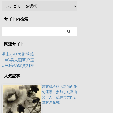
サイト内検索
関連サイト
湯上がり美術談義
UAG美人画研究室
UAG美術家資料棚
人気記事
河東碧梧桐の新傾向俳
句運動に参加した富山
の俳人・筏井竹の門と
野村満花城