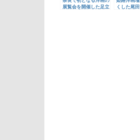
奈良で初となる洋画の
姫路洋画壇
展覧会を開催した足立
くした尾田
源一郎