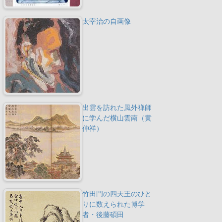
太宰治の自画像
出雲を訪れた風外禅師
に学んだ横山雲南（黄
仲祥）
竹田門の四天王のひと
りに数えられた博学
者・後藤碩田