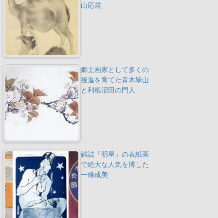
山応震
郷土画家として多くの
後進を育てた青木翠山
と利根沼田の門人
雑誌「明星」の表紙画
で絶大な人気を博した
一條成美