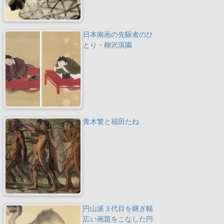
日本南画の先駆者のひ
とり・柳沢淇園
青木繁と福田たね
円山派３代目を継ぎ幅
広い画題をこなした円