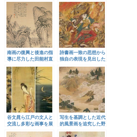
た菅原竹侶
南画の復興と後進の指
詩書画一致の思想から
導に尽力した田能村直
独自の表現を見出した
入
三枝茂雄
谷文晁ら江戸の文人と
写生を基調とした近代
交流し多彩な画事を展
的風景画を追究した野
開した小泉斐
村文挙