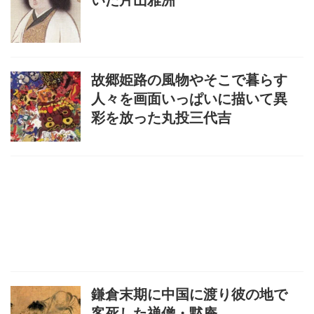
いた片山雅洲
故郷姫路の風物やそこで暮らす
人々を画面いっぱいに描いて異
彩を放った丸投三代吉
鎌倉末期に中国に渡り彼の地で
客死した禅僧・黙庵