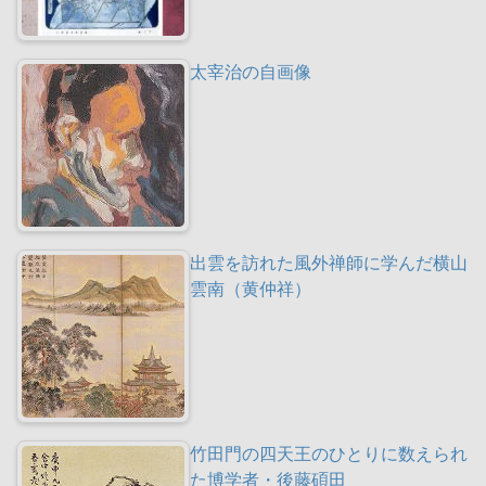
太宰治の自画像
出雲を訪れた風外禅師に学んだ横山
雲南（黄仲祥）
竹田門の四天王のひとりに数えられ
た博学者・後藤碩田