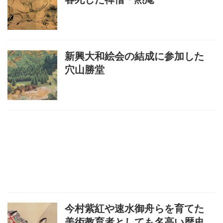
新興大和絵会の結成に参加した
穴山勝堂
今村紫紅や速水御舟らを育てた
美術教育者としても名高い歴史