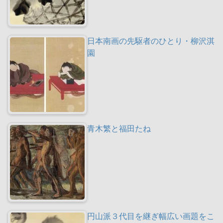
日本南画の先駆者のひとり・柳沢淇
園
青木繁と福田たね
円山派３代目を継ぎ幅広い画題をこ