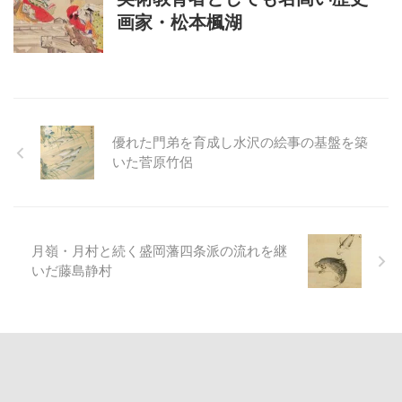
画家・松本楓湖
優れた門弟を育成し水沢の絵事の基盤を築
いた菅原竹侶
月嶺・月村と続く盛岡藩四条派の流れを継
いだ藤島静村