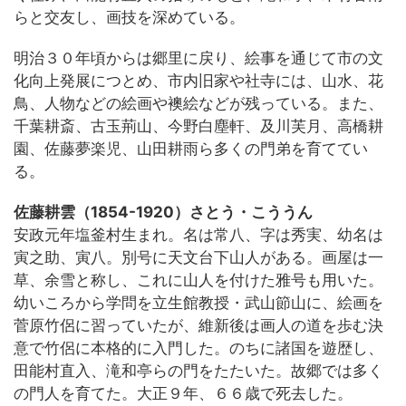
らと交友し、画技を深めている。
明治３０年頃からは郷里に戻り、絵事を通じて市の文
化向上発展につとめ、市内旧家や社寺には、山水、花
鳥、人物などの絵画や襖絵などが残っている。また、
千葉耕斎、古玉荊山、今野白塵軒、及川芙月、高橋耕
園、佐藤夢楽児、山田耕雨ら多くの門弟を育ててい
る。
佐藤耕雲（1854-1920）さとう・こううん
安政元年塩釜村生まれ。名は常八、字は秀実、幼名は
寅之助、寅八。別号に天文台下山人がある。画屋は一
草、余雪と称し、これに山人を付けた雅号も用いた。
幼いころから学問を立生館教授・武山節山に、絵画を
菅原竹侶に習っていたが、維新後は画人の道を歩む決
意で竹侶に本格的に入門した。のちに諸国を遊歴し、
田能村直入、滝和亭らの門をたたいた。故郷では多く
の門人を育てた。大正９年、６６歳で死去した。