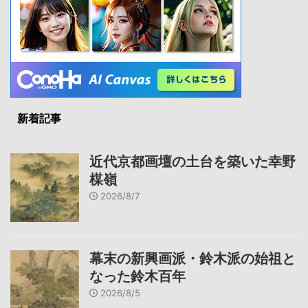
新着記事
近代京都画壇の土台を築いた幸野
楳嶺
2026/8/7
幕末の新興画派・鈴木派の始祖と
なった鈴木百年
2026/8/5