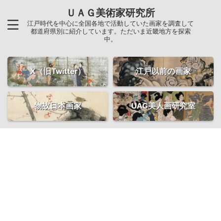
ＵＡＧ美術家研究所
江戸時代を中心に全国各地で活動していた画家を調査して
都道府県別に紹介しています。ただいま近畿地方を探索
中。
X（旧Twitter）
江戸以前の画家
物故日本画家
UAG美人画研究室