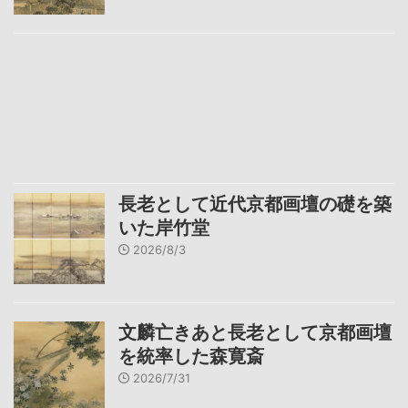
長老として近代京都画壇の礎を築
いた岸竹堂
2026/8/3
文麟亡きあと長老として京都画壇
を統率した森寛斎
2026/7/31