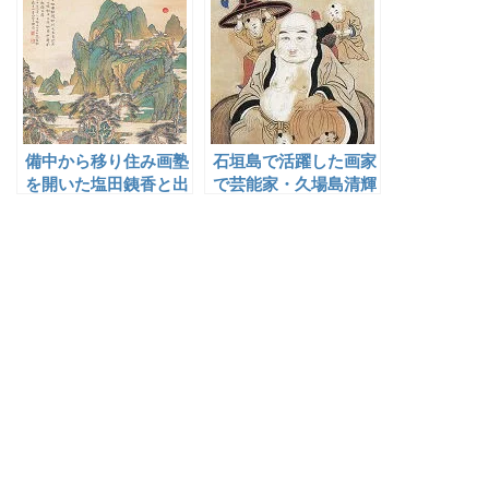
備中から移り住み画塾
石垣島で活躍した画家
を開いた塩田銕香と出
で芸能家・久場島清輝
雲の門人