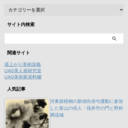
サイト内検索
関連サイト
湯上がり美術談義
UAG美人画研究室
UAG美術家資料棚
人気記事
河東碧梧桐の新傾向俳句運動に参加
した富山の俳人・筏井竹の門と野村
満花城