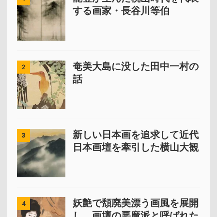
する画家・長谷川等伯
奄美大島に没した田中一村の
2
話
新しい日本画を追求して近代
3
日本画壇を牽引した横山大観
妖艶で頽廃美漂う画風を展開
4
し、画壇の悪魔派と呼ばれた