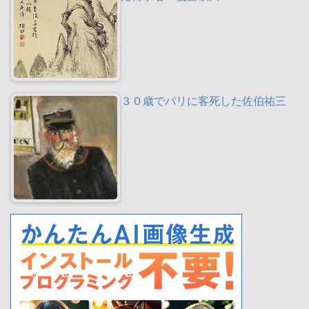
３０歳でパリに客死した佐伯祐三