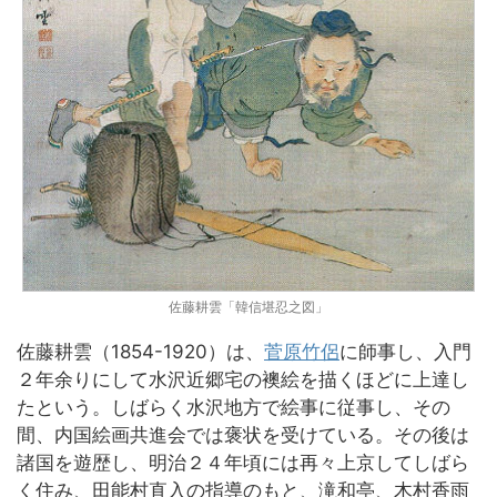
佐藤耕雲「韓信堪忍之図」
佐藤耕雲（1854-1920）は、
菅原竹侶
に師事し、入門
２年余りにして水沢近郷宅の襖絵を描くほどに上達し
たという。しばらく水沢地方で絵事に従事し、その
間、内国絵画共進会では褒状を受けている。その後は
諸国を遊歴し、明治２４年頃には再々上京してしばら
く住み、田能村直入の指導のもと、滝和亭、木村香雨