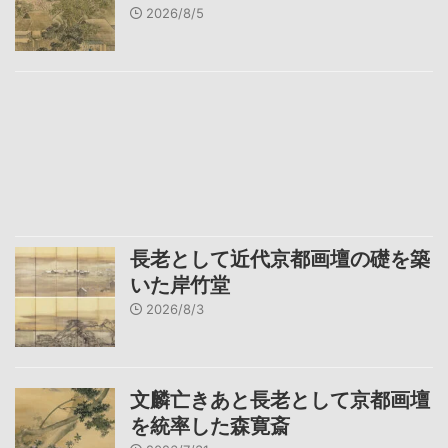
2026/8/5
長老として近代京都画壇の礎を築
いた岸竹堂
2026/8/3
文麟亡きあと長老として京都画壇
を統率した森寛斎