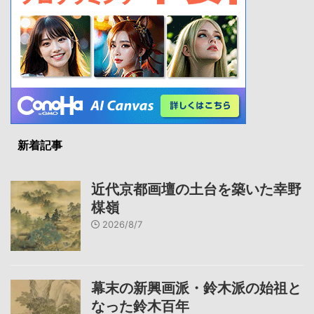
新着記事
近代京都画壇の土台を築いた幸野
楳嶺
2026/8/7
幕末の新興画派・鈴木派の始祖と
なった鈴木百年