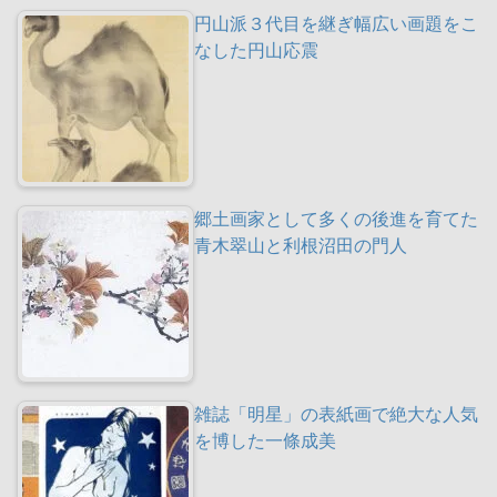
円山派３代目を継ぎ幅広い画題をこ
なした円山応震
郷土画家として多くの後進を育てた
青木翠山と利根沼田の門人
雑誌「明星」の表紙画で絶大な人気
を博した一條成美