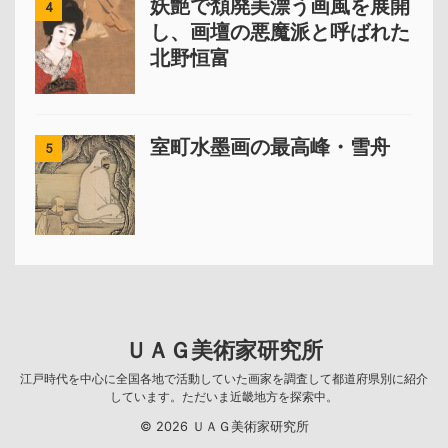
妖艶で頽廃美漂う画風を展開
4
し、画壇の悪魔派と呼ばれた
北野恒富
室町水墨画の最高峰・雪舟
5
ＵＡＧ美術家研究所
江戸時代を中心に全国各地で活動していた画家を調査して都道府県別に紹介
しています。ただいま近畿地方を探索中。
© 2026 ＵＡＧ美術家研究所