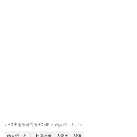
UAG美術家研究所HOME
>
画人伝・石川
>
画人伝・石川
日本画家
人物画
群像