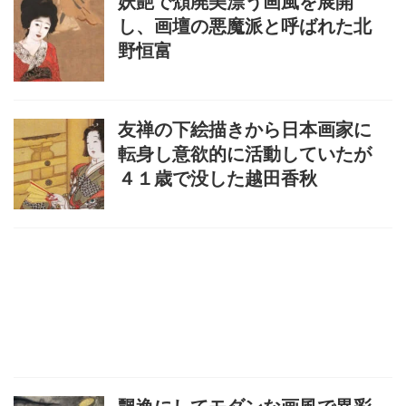
妖艶で頽廃美漂う画風を展開
し、画壇の悪魔派と呼ばれた北
野恒富
友禅の下絵描きから日本画家に
転身し意欲的に活動していたが
４１歳で没した越田香秋