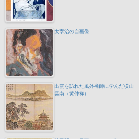
太宰治の自画像
出雲を訪れた風外禅師に学んだ横山
雲南（黄仲祥）