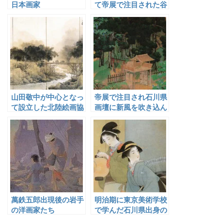
日本画家
て帝展で注目された谷
角日沙春
山田敬中が中心となっ
帝展で注目され石川県
て設立した北陸絵画協
画壇に新風を吹き込ん
会
だが４５歳で没した田
村彩天
萬鉄五郎出現後の岩手
明治期に東京美術学校
の洋画家たち
で学んだ石川県出身の