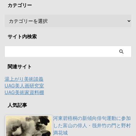
カテゴリー
サイト内検索
関連サイト
湯上がり美術談義
UAG美人画研究室
UAG美術家資料棚
人気記事
河東碧梧桐の新傾向俳句運動に参加
した富山の俳人・筏井竹の門と野村
満花城