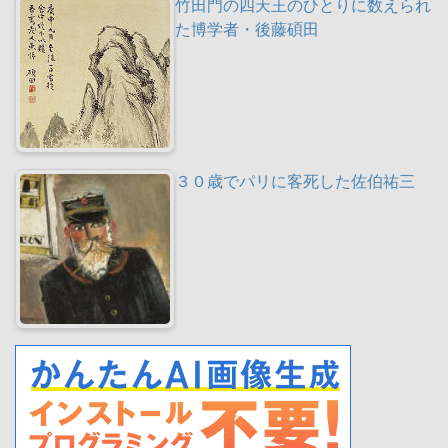
竹田門の四天王のひとりに数えられ
た博学者・後藤碩田
３０歳でパリに客死した佐伯祐三