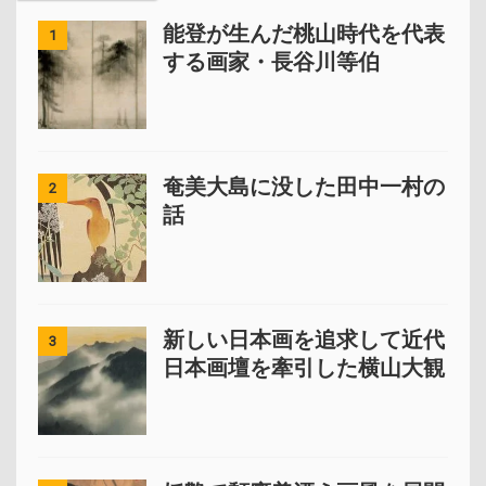
能登が生んだ桃山時代を代表
1
する画家・長谷川等伯
奄美大島に没した田中一村の
2
話
新しい日本画を追求して近代
3
日本画壇を牽引した横山大観