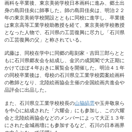
画科を卒業後、東京美術学校日本画科に進み、郷土出
身の島田佳矣に師事した。師の島田佳矣は、明治２２
年の東京美術学校開設とともに同校に進学し、卒業後
は東京高等工業学校助教授を経て、東京美術学校教授
となった人物で、石川県の工芸復興に尽力し「石川県
の工芸復興の父」と称されている。
武藤は、同校在学中に同郷の彫刻家・吉田三郎らとと
もに石川県郷友会を結成し、金沢の成巽閣で大正期に
かけてほぼ４年おきに展覧会を開催した。明治４１年
の同校卒業後は、母校の石川県立工業学校図案絵画科
の教師となり、北陸絵画協会主催の全国絵画共進会や
品評会に出品した。
また、石川県立工業学校校長の
山脇皜雲
や玉井敬泉ら
を中心に結成された「六耀会」にも参加し、この六耀
会と北陸絵画協会などのメンバーによって大正１３年
にされた金城画壇にも参加するなど、石川の日本画界