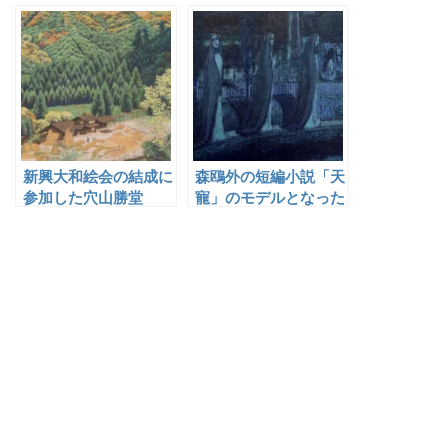
日本画家
新興大和絵会の結成に
森鴎外の短編小説「天
参加した穴山勝堂
寵」のモデルとなった
宮芳平