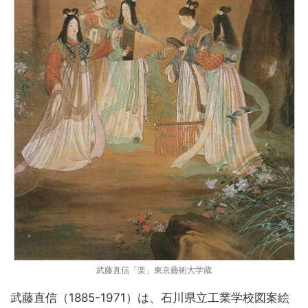
武藤直信「楽」東京藝術大学蔵
武藤直信（1885-1971）は、石川県立工業学校図案絵