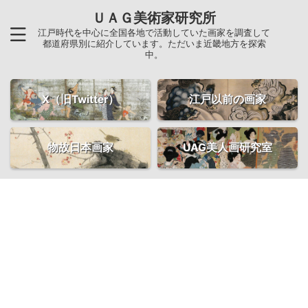
ＵＡＧ美術家研究所
江戸時代を中心に全国各地で活動していた画家を調査して
都道府県別に紹介しています。ただいま近畿地方を探索
中。
X（旧Twitter）
江戸以前の画家
物故日本画家
UAG美人画研究室