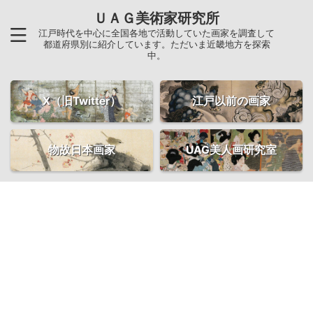
ＵＡＧ美術家研究所
江戸時代を中心に全国各地で活動していた画家を調査して
都道府県別に紹介しています。ただいま近畿地方を探索
中。
X（旧Twitter）
江戸以前の画家
物故日本画家
UAG美人画研究室