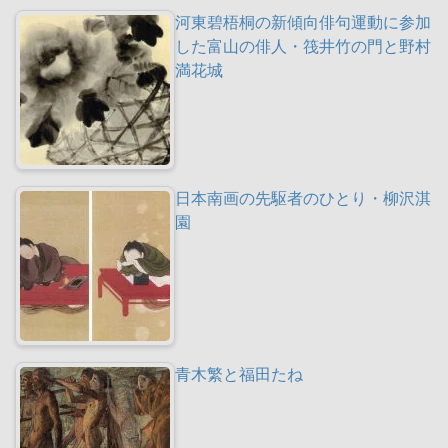
河東碧梧桐の新傾向俳句運動に参加
した富山の俳人・筏井竹の門と野村
満花城
日本南画の先駆者のひとり・柳沢淇
園
青木繁と福田たね