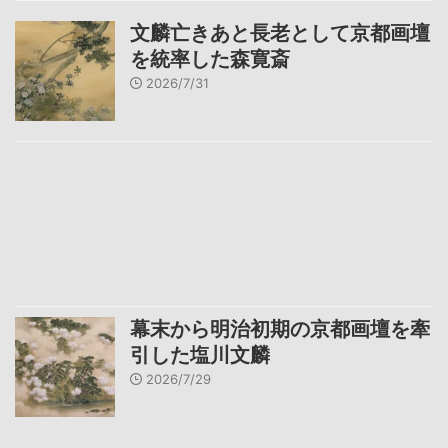
文麟亡きあと長老として京都画壇
を統率した森寛斎
2026/7/31
幕末から明治初期の京都画壇を牽
引した塩川文麟
2026/7/29