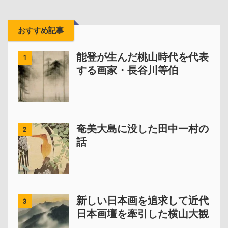
おすすめ記事
能登が生んだ桃山時代を代表
1
する画家・長谷川等伯
奄美大島に没した田中一村の
2
話
新しい日本画を追求して近代
3
日本画壇を牽引した横山大観