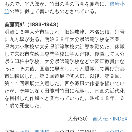
もので、平八郎が、竹田の墓の写真を参考に、
篠崎小
竹
の筆に似せて書いたものとされている。
首藤雨郊（1883-1943）
明治１６年大分市生まれ。旧姓岐津、本名は積。別号
に九方皐がある。明治３８年大分県師範学校を卒業、
県内の小学校や大分県師範学校の訓導を勤めた。休職
して京都市立絵画専門学校に学んだ後、復職して大分
県立臼杵中学校、大分県師範学校などの図画教員にな
った。その後、画道に専念しようと退職して再び京都
市に転居した。第６回帝展で初入選。以後、第９回、
第１１回帝展に入選した。四条派風の作品を描いてい
たが、晩年は深く田能村竹田に私淑し、南画の近代化
を目指した作風へと変わっていった。昭和１８年、６
１歳で死去した。
大分(30)－
画人伝・INDEX