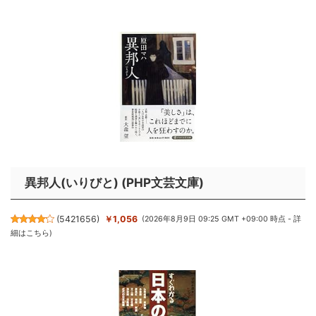
異邦人(いりびと) (PHP文芸文庫)
(
5421656
)
￥1,056
(2026年8月9日 09:25 GMT +09:00 時点 -
詳
細はこちら
)