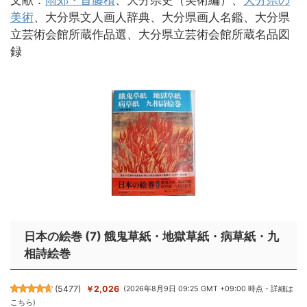
文献：
雨郊・首藤積
、大分県史（美術編）、
大分県の
美術
、大分県文人画人辞典、大分県画人名鑑、大分県
立芸術会館所蔵作品選、大分県立芸術会館所蔵名品図
録
日本の絵巻 (7) 餓鬼草紙・地獄草紙・病草紙・九
相詩絵巻
(
5477
)
￥2,026
(2026年8月9日 09:25 GMT +09:00 時点 -
詳細は
こちら
)