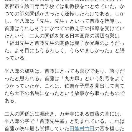
京都市立絵画専門学校では助教授をつとめていた。か
つての師弟関係がまったく逆転したわけである。しか
し、平八郎は「先生、先生」といって首藤を指導し、
首藤はうれしそうにかつての教え子の指導を受けてい
たという。二人の関係を知る日本画家の溝辺有巣は
「福田先生と首藤先生の関係は親子か兄弟のようだっ
た。よそ目にもうるわしく、うらやましかった」と語
っている。
平八郎の成功は、首藤にとっても喜びであり、誇りだ
ったと思われる。首藤は「九方皐」という別号をよく
つかっていたが、これは、伯楽が子馬を見出して育て
たら天下の名馬になったという故事から取ったもので
ある。
二人の関係は生涯続き、万寿寺にある首藤の墓には、
平八郎の字で「首藤先生墓」と刻まれている。これは
首藤が晩年最も崇拝していた
田能村竹田
の墓を模した