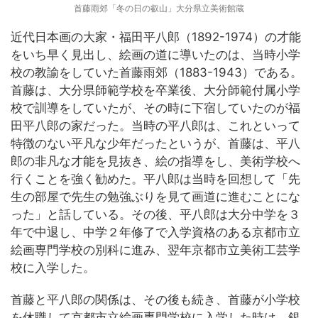
首藤雨郊「冬の日の叡山」大分県立美術館蔵
近代日本画の大家・福田平八郎（1892-1974）の才能
をいち早く見出し、絵画の道に導いたのは、当時小学
校の教諭をしていた首藤雨郊（1883-1943）である。
首藤は、大分県師範学校を卒業後、大分師範付属小学
校で訓導をしていたが、その時に下宿していたのが福
田平八郎の家だった。当時の平八郎は、これといって
特徴のない平凡な少年だったというが、首藤は、平八
郎の非凡な才能を見抜き、絵の指導をし、美術学校へ
行くことを強く勧めた。平八郎は当時を回想して「先
生の部屋で先生の勉強ぶりを見て画道に進むことにな
った」と話している。その後、平八郎は大分中学を３
年で中退し、中学２年修了で入学資格のある京都市立
絵画専門学校の別科に進み、翌年京都市立美術工芸学
校に入学した。
首藤と平八郎の関係は、その後も続き、首藤が小学校
を休職して京都市立絵画専門学校に入学した時は、銀