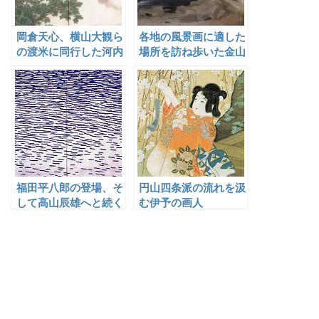
岡倉天心、横山大観ら
各地の風景画に適した
の渡米に同行した河内
場所を訪ね歩いた金山
雅渓
平三
福田平八郎の登場、そ
円山四条派の流れを汲
して高山辰雄へと続く
む伊予の画人
大分出身の日本画家