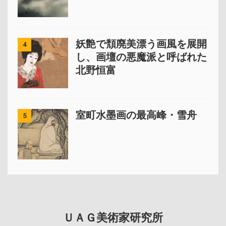
妖艶で頽廃美漂う画風を展開
4
し、画壇の悪魔派と呼ばれた
北野恒富
室町水墨画の最高峰・雪舟
5
ＵＡＧ美術家研究所