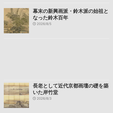
幕末の新興画派・鈴木派の始祖と
なった鈴木百年
2026/8/5
長老として近代京都画壇の礎を築
いた岸竹堂
2026/8/3