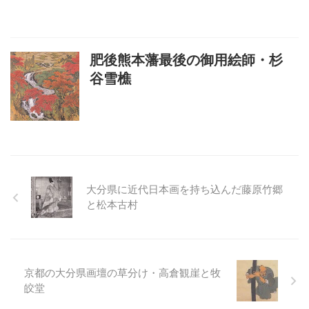
肥後熊本藩最後の御用絵師・杉
谷雪樵
大分県に近代日本画を持ち込んだ藤原竹郷
と松本古村
京都の大分県画壇の草分け・高倉観崖と牧
皎堂