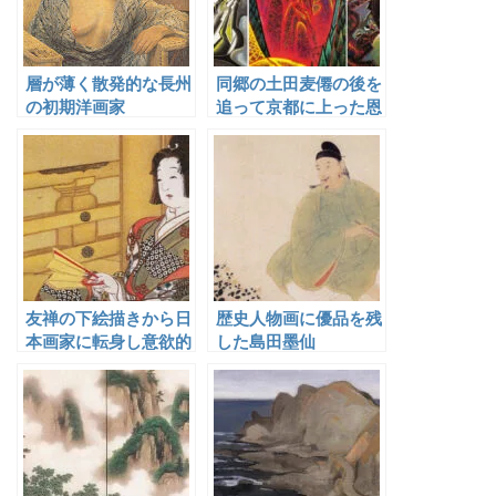
層が薄く散発的な長州
同郷の土田麦僊の後を
の初期洋画家
追って京都に上った恩
田耕作
友禅の下絵描きから日
歴史人物画に優品を残
本画家に転身し意欲的
した島田墨仙
に活動していたが４１
歳で没した越田香秋