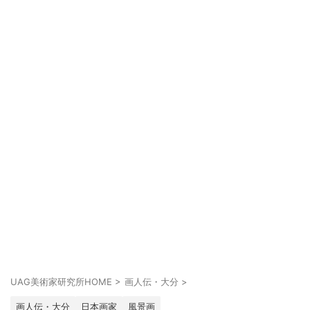
UAG美術家研究所HOME
>
画人伝・大分
>
画人伝・大分
日本画家
風景画