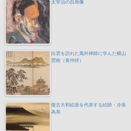
太宰治の自画像
出雲を訪れた風外禅師に学んだ横山
雲南（黄仲祥）
復古大和絵派を代表する絵師・冷泉
為恭