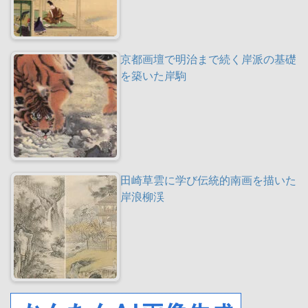
京都画壇で明治まで続く岸派の基礎
を築いた岸駒
田崎草雲に学び伝統的南画を描いた
岸浪柳渓