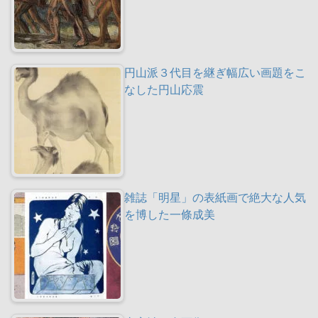
円山派３代目を継ぎ幅広い画題をこ
なした円山応震
雑誌「明星」の表紙画で絶大な人気
を博した一條成美