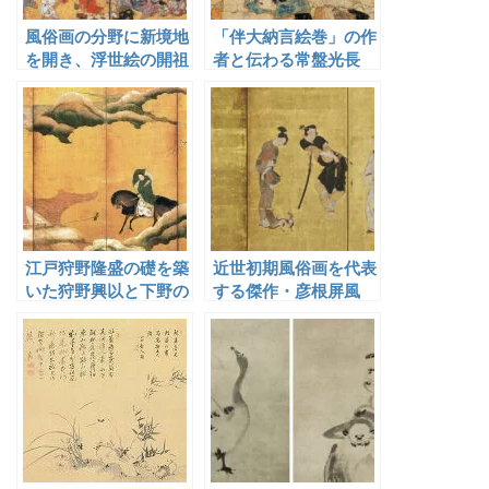
風俗画の分野に新境地
「伴大納言絵巻」の作
を開き、浮世絵の開祖
者と伝わる常盤光長
と称された岩佐又兵衛
江戸狩野隆盛の礎を築
近世初期風俗画を代表
いた狩野興以と下野の
する傑作・彦根屏風
狩野派