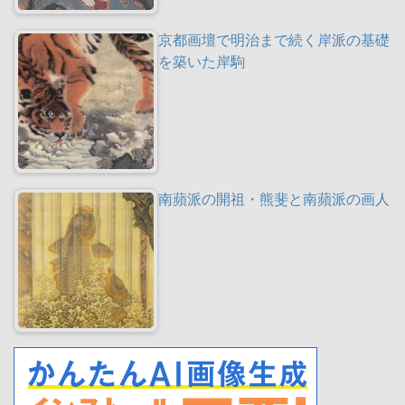
京都画壇で明治まで続く岸派の基礎
を築いた岸駒
南蘋派の開祖・熊斐と南蘋派の画人