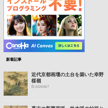
新着記事
近代京都画壇の土台を築いた幸野
楳嶺
2026/8/7