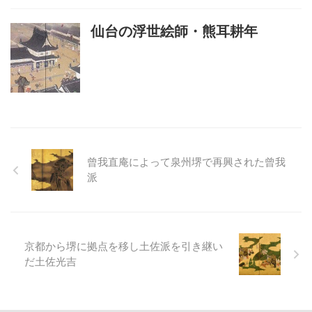
仙台の浮世絵師・熊耳耕年
曾我直庵によって泉州堺で再興された曾我
派
京都から堺に拠点を移し土佐派を引き継い
だ土佐光吉