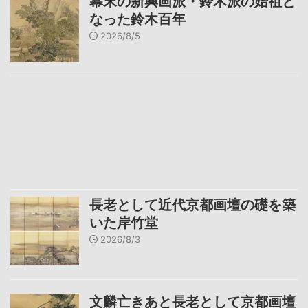
幕末の新興画派・鈴木派の始祖と
なった鈴木百年
2026/8/5
長老として近代京都画壇の礎を築
いた岸竹堂
2026/8/3
文麟亡きあと長老として京都画壇