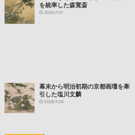
を統率した森寛斎
2026/7/31
幕末から明治初期の京都画壇を牽
引した塩川文麟
2026/7/29