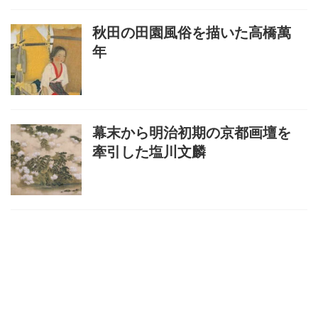
秋田の田園風俗を描いた高橋萬
年
幕末から明治初期の京都画壇を
牽引した塩川文麟