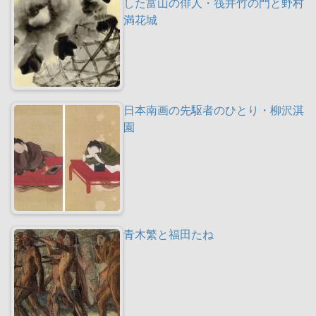
した富山の俳人・筏井竹の門と野村
満花城
日本南画の先駆者のひとり・柳沢淇
園
青木繁と福田たね