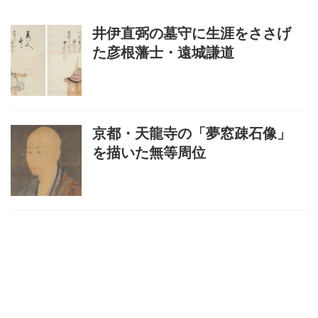
井伊直弼の墓守に生涯をささげ
た彦根藩士・遠城謙道
京都・天龍寺の「夢窓疎石像」
を描いた無等周位