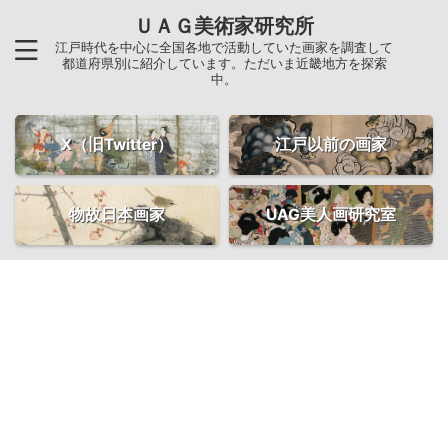
ＵＡＧ美術家研究所
江戸時代を中心に全国各地で活動していた画家を調査して
都道府県別に紹介しています。ただいま近畿地方を探索
中。
X（旧Twitter）
江戸以前の画家
物故日本画家
UAG美人画研究室