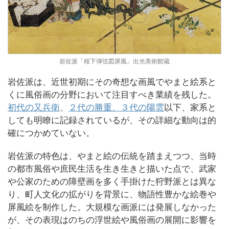
岩佐派「桜下弾弦図屏風」出光美術館蔵
岩佐派は、近世初期にその奇想な画風でやまと絵系と
くに風俗画の分野において注目すべき業績を残した。
初代の又兵衛
、
２代の勝重、３代の陽雲
以下、家系と
しても明瞭に記録されているが、その詳細な動向は的
確につかめていない。
岩佐派の特色は、やまと絵の伝統を踏まえつつ、当時
の都市風俗や庶民生活を生き生きと描いた点で、武家
や公家のための障壁画を多く手掛けた狩野派とは異な
り、町人文化の拡がりを背景に、物語性豊かな絵巻や
屏風絵を制作した。大規模な画派には発展しなかった
が、その表現はのちの浮世絵や風俗画の展開に影響を