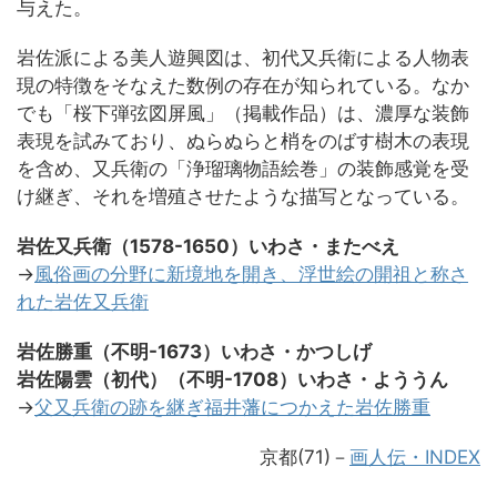
与えた。
岩佐派による美人遊興図は、初代又兵衛による人物表
現の特徴をそなえた数例の存在が知られている。なか
でも「桜下弾弦図屏風」（掲載作品）は、濃厚な装飾
表現を試みており、ぬらぬらと梢をのばす樹木の表現
を含め、又兵衛の「浄瑠璃物語絵巻」の装飾感覚を受
け継ぎ、それを増殖させたような描写となっている。
岩佐又兵衛（1578-1650）いわさ・またべえ
→
風俗画の分野に新境地を開き、浮世絵の開祖と称さ
れた岩佐又兵衛
岩佐勝重（不明-1673）いわさ・かつしげ
岩佐陽雲（初代）（不明-1708）いわさ・よううん
→
父又兵衛の跡を継ぎ福井藩につかえた岩佐勝重
京都(71)－
画人伝・INDEX