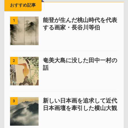
おすすめ記事
能登が生んだ桃山時代を代表
1
する画家・長谷川等伯
奄美大島に没した田中一村の
2
話
新しい日本画を追求して近代
3
日本画壇を牽引した横山大観