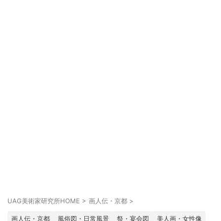
UAG美術家研究所HOME
>
画人伝・京都
>
画人伝・京都
風俗図・日常風景
祭・宴会図
美人画・女性像