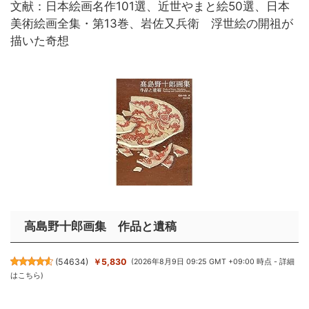
文献：日本絵画名作101選、近世やまと絵50選、日本
美術絵画全集・第13巻、岩佐又兵衛 浮世絵の開祖が
描いた奇想
高島野十郎画集 作品と遺稿
(
54634
)
￥5,830
(2026年8月9日 09:25 GMT +09:00 時点 -
詳細
はこちら
)