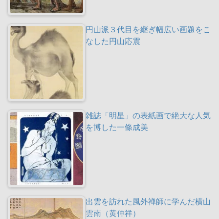
円山派３代目を継ぎ幅広い画題をこ
なした円山応震
雑誌「明星」の表紙画で絶大な人気
を博した一條成美
出雲を訪れた風外禅師に学んだ横山
雲南（黄仲祥）