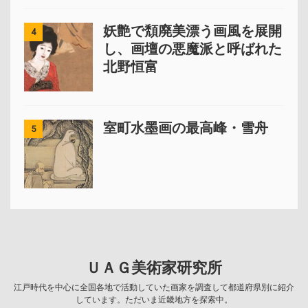
妖艶で頽廃美漂う画風を展開
4
し、画壇の悪魔派と呼ばれた
北野恒富
室町水墨画の最高峰・雪舟
5
ＵＡＧ美術家研究所
江戸時代を中心に全国各地で活動していた画家を調査して都道府県別に紹介
しています。ただいま近畿地方を探索中。