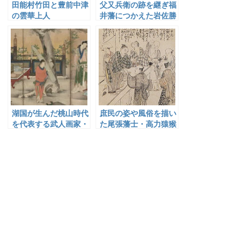
田能村竹田と豊前中津
父又兵衛の跡を継ぎ福
の雲華上人
井藩につかえた岩佐勝
重
湖国が生んだ桃山時代
庶民の姿や風俗を描い
を代表する武人画家・
た尾張藩士・高力猿猴
海北友松
庵