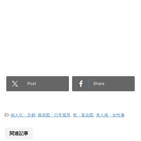
Post
Share
-
画人伝・京都
,
風俗図・日常風景
,
祭・宴会図
,
美人画・女性像
関連記事