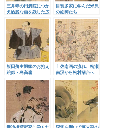
三井寺の円満院につか
目賀多家に学んだ米沢
え洒脱な画を残した広
の絵師たち
瀬柏園
飯田藩主堀家のお抱え
土佐南画の流れ、楠瀬
絵師・島高麿
南溟から松村蘭台へ
鍛冶橋狩野家に学んだ
森派を継いで幕末期の