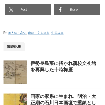
Post
Share
-
画人伝・高知
,
南画・文人画家
,
中国故事
関連記事
伊勢長島藩に招かれ藩校文礼館
を再興した十時梅厓
画家の家系に生まれ、明治・大
正期の石川日本画壇で重鎮とし