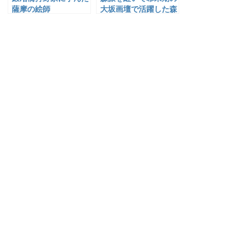
薩摩の絵師
大坂画壇で活躍した森
一鳳