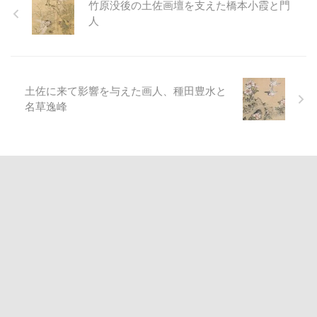
竹原没後の土佐画壇を支えた橋本小霞と門
人
土佐に来て影響を与えた画人、種田豊水と
名草逸峰