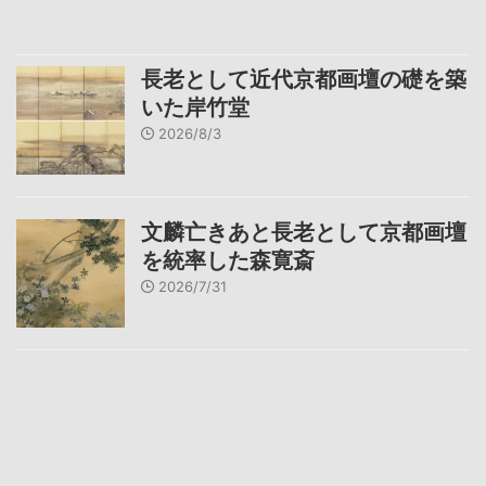
長老として近代京都画壇の礎を築
いた岸竹堂
2026/8/3
文麟亡きあと長老として京都画壇
を統率した森寛斎
2026/7/31