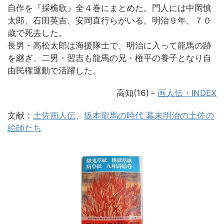
自作を『採樵歌』全４巻にまとめた。門人には中岡慎
太郎、石田英吉、安岡直行らがいる。明治９年、７０
歳で死去した。
長男・高松太郎は海援隊士で、明治に入って龍馬の跡
を継ぎ、二男・習吉も龍馬の兄・権平の養子となり自
由民権運動で活躍した。
高知(16)
－
画人伝・INDEX
文献：
土佐画人伝
、
坂本龍馬の時代 幕末明治の土佐の
絵師たち