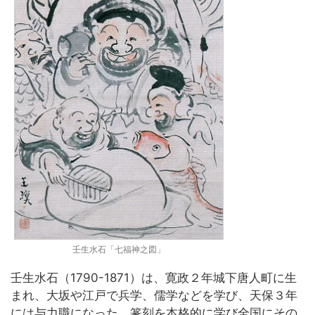
壬生水石「七福神之図」
壬生水石（1790-1871）は、寛政２年城下唐人町に生
まれ、大坂や江戸で兵学、儒学などを学び、天保３年
には与力職になった。篆刻を本格的に学び全国にその