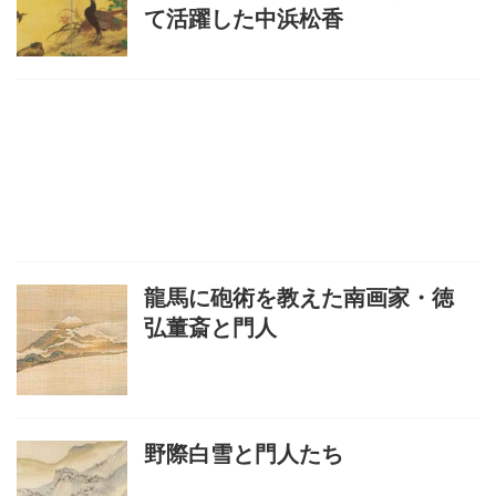
て活躍した中浜松香
龍馬に砲術を教えた南画家・徳
弘董斎と門人
野際白雪と門人たち