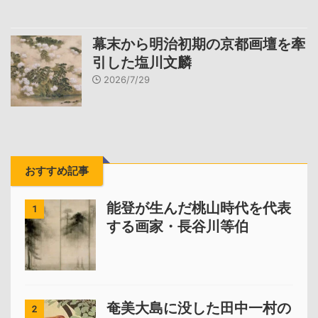
幕末から明治初期の京都画壇を牽
引した塩川文麟
2026/7/29
おすすめ記事
能登が生んだ桃山時代を代表
1
する画家・長谷川等伯
奄美大島に没した田中一村の
2