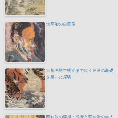
太宰治の自画像
京都画壇で明治まで続く岸派の基礎
を築いた岸駒
南蘋派の開祖・熊斐と南蘋派の画人