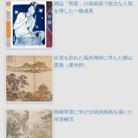
雑誌「明星」の表紙画で絶大な人気
を博した一條成美
出雲を訪れた風外禅師に学んだ横山
雲南（黄仲祥）
田崎草雲に学び伝統的南画を描いた
岸浪柳渓