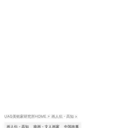
UAG美術家研究所HOME
>
画人伝・高知
>
画人伝・高知
南画・文人画家
中国故事