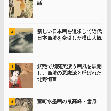
話
新しい日本画を追求して近代
3
日本画壇を牽引した横山大観
妖艶で頽廃美漂う画風を展開
4
し、画壇の悪魔派と呼ばれた
北野恒富
室町水墨画の最高峰・雪舟
5