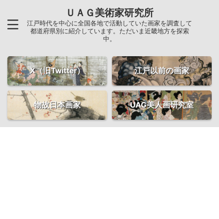
ＵＡＧ美術家研究所
江戸時代を中心に全国各地で活動していた画家を調査して
都道府県別に紹介しています。ただいま近畿地方を探索
中。
X（旧Twitter）
江戸以前の画家
物故日本画家
UAG美人画研究室