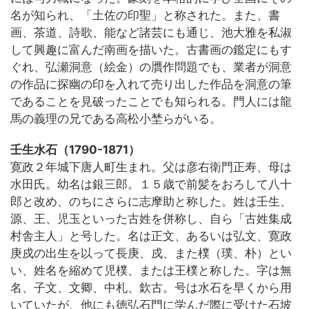
名が知られ、「土佐の印聖」と称された。また、書
画、茶道、詩歌、能など諸芸にも通じ、池大雅を私淑
して興趣に富んだ南画を描いた。古書画の鑑定にもす
ぐれ、弘瀬洞意（絵金）の贋作問題でも、業者が洞意
の作品に探幽の印を入れて売り出した作品を洞意の筆
であることを見破ったことでも知られる。門人には龍
馬の義理の兄である高松小埜らがいる。
壬生水石（1790-1871）
寛政２年城下唐人町生まれ。父は彦右衛門正寿、母は
水田氏。幼名は銀三郎。１５歳で前髪をおろして八十
郎と改め、のちにさらに志摩助と称した。姓は壬生、
源、王、児玉といった古姓を併称し、自ら「古姓集成
村舎主人」と号した。名は正文、あるいは弘文、寛政
庚戍の出生を以って長庚、戍、また樸（璞、朴）とい
い、姓名を縮めて児樸、または王樸と称した。字は無
名、子文、文卿、中札、欽古。号は水石を早くから用
いていたが、他にも徳弘石門に学んだ際に受けた石坡