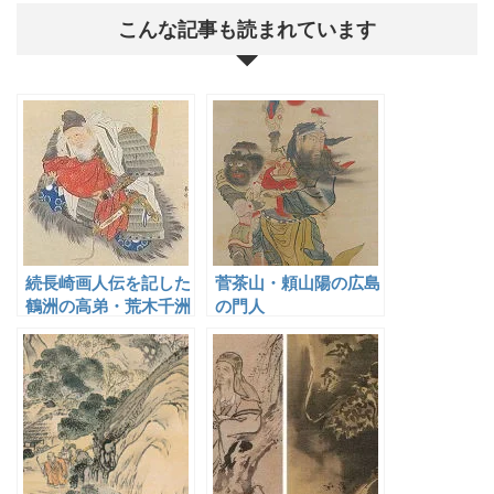
こんな記事も読まれています
続長崎画人伝を記した
菅茶山・頼山陽の広島
鶴洲の高弟・荒木千洲
の門人
とその画系