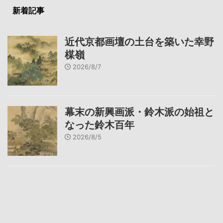
新着記事
近代京都画壇の土台を築いた幸野
楳嶺
2026/8/7
幕末の新興画派・鈴木派の始祖と
なった鈴木百年
2026/8/5