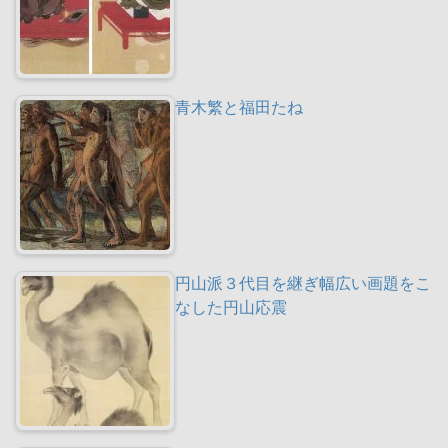
青木繁と福田たね
円山派３代目を継ぎ幅広い画題をこ
なした円山応震