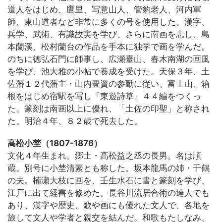
道人をはじめ、鷹里、写意山人、管豹老人、河内軍
師、東山道者など非常に多くの号を使用した。漢字、
兵学、武術、有識故実を学び、さらに南画を志し、島
本蘭溪、松村蘭台の作品を手本に独学で画を学んだ。
のちに徳弘石門に師事し、広瀬臺山、春木南湖の画風
を学び、池大雅の小帖で養成を受けた。天保３年、土
佐藩１２代藩主・山内豊資の参勤に従い、富士山、箱
根をはじめ宿駅を写し『東遊詩草』４４編をつくっ
た。篆刻は南画以上に優れ、「土佐の印聖」と称され
た。明治４年、８２歳で死去した。
高松小埜（1807-1876）
文化４年生まれ。郷士・高松益之丞の長男。名は順
蔵。別号に小埜清素とも称した。坂本龍馬の姉・千鶴
の夫。楠瀬大枝に画を、壬生水石に書と篆刻を学び、
江戸に出て経書を修めた。長谷川流居合術の達人でも
あり、漢字や歴史、歌や画にも優れた文人で、各地を
旅して文人や学者と親交を結んだ。和歌もたしなみ、