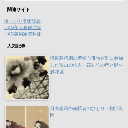
関連サイト
湯上がり美術談義
UAG美人画研究室
UAG美術家資料棚
人気記事
河東碧梧桐の新傾向俳句運動に参加
した富山の俳人・筏井竹の門と野村
満花城
日本南画の先駆者のひとり・柳沢淇
園