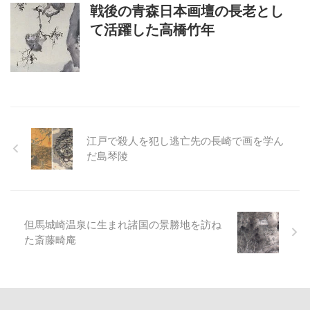
戦後の青森日本画壇の長老とし
て活躍した高橋竹年
江戸で殺人を犯し逃亡先の長崎で画を学ん
だ島琴陵
但馬城崎温泉に生まれ諸国の景勝地を訪ね
た斎藤畸庵