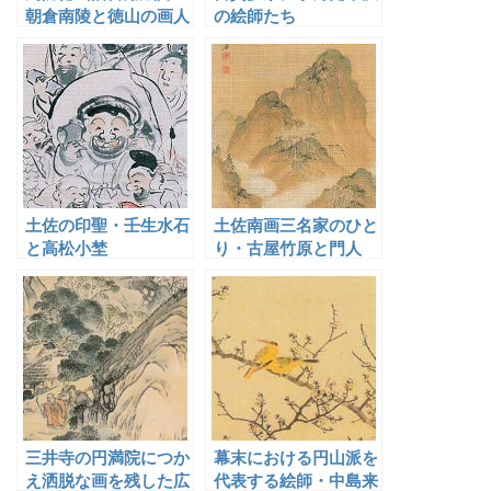
朝倉南陵と徳山の画人
の絵師たち
土佐の印聖・壬生水石
土佐南画三名家のひと
と高松小埜
り・古屋竹原と門人
三井寺の円満院につか
幕末における円山派を
え洒脱な画を残した広
代表する絵師・中島来