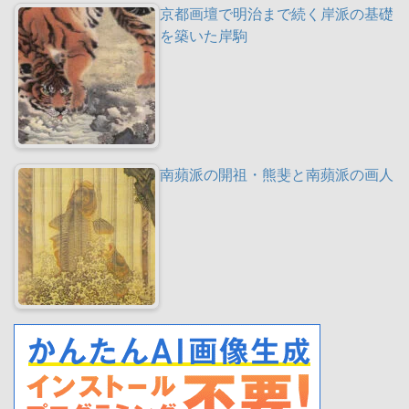
京都画壇で明治まで続く岸派の基礎
を築いた岸駒
南蘋派の開祖・熊斐と南蘋派の画人