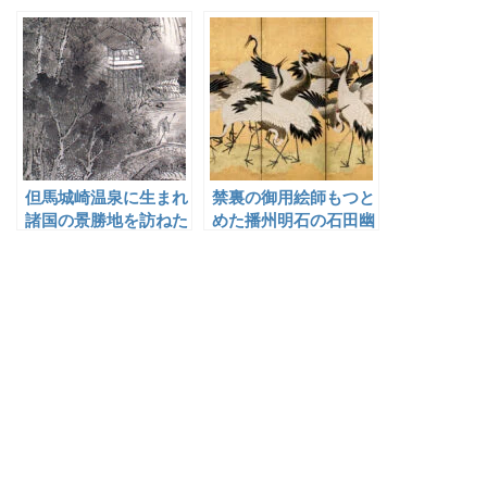
瀬柏園
章
但馬城崎温泉に生まれ
禁裏の御用絵師もつと
諸国の景勝地を訪ねた
めた播州明石の石田幽
斎藤畸庵
汀