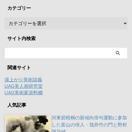
カテゴリー
サイト内検索
関連サイト
湯上がり美術談義
UAG美人画研究室
UAG美術家資料棚
人気記事
河東碧梧桐の新傾向俳句運動に参加
した富山の俳人・筏井竹の門と野村
満花城