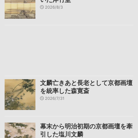
2026/8/3
文麟亡きあと長老として京都画壇
を統率した森寛斎
2026/7/31
幕末から明治初期の京都画壇を牽
引した塩川文麟