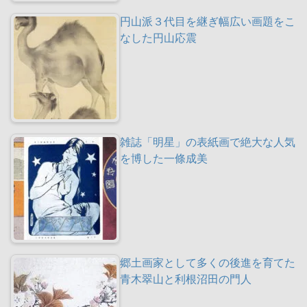
円山派３代目を継ぎ幅広い画題をこ
なした円山応震
雑誌「明星」の表紙画で絶大な人気
を博した一條成美
郷土画家として多くの後進を育てた
青木翠山と利根沼田の門人