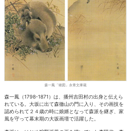
森一鳳「猪図」永青文庫蔵
森一鳳（1798-1871）は、播州吉田村の出身と伝えら
れている。大坂に出て森徹山の門に入り、その画技を
認められて２４歳の時に娘婿となって森派を継ぎ、家
風を守って幕末期の大坂画壇で活躍した。