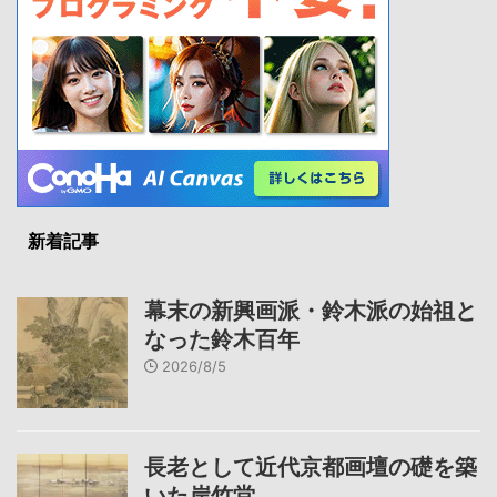
新着記事
幕末の新興画派・鈴木派の始祖と
なった鈴木百年
2026/8/5
長老として近代京都画壇の礎を築
いた岸竹堂