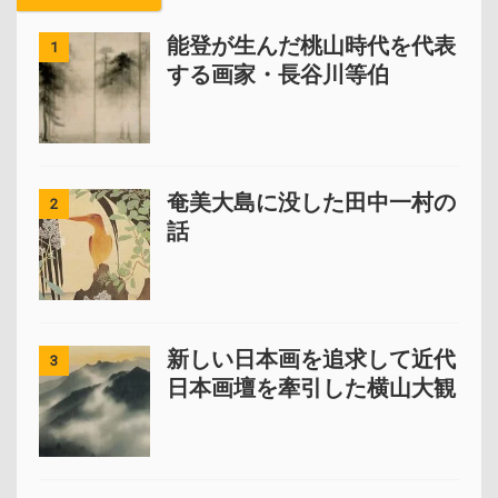
能登が生んだ桃山時代を代表
1
する画家・長谷川等伯
奄美大島に没した田中一村の
2
話
新しい日本画を追求して近代
3
日本画壇を牽引した横山大観