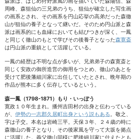
森派は、はじめ狩野派風の画を描いていた森陽信、森
周峰、森狙仙の三兄弟のうち、狙仙が確立した写生画
の画系とされ、その画系を円山応挙の高弟だった森徹
山が狙仙の養子となって継いだ。そのため円山派と森
派は画系的にも血縁においても結びつきが深く、一鳳
と同じく徹山のもとで学びその後養子となった
森寛斎
は円山派の重鎮として活躍している。
一鳳の経歴は不明な点が多いが、兄弟弟子の森寛斎と
同じく安政の御所造営の御用をつとめ、徹山のあとを
受けて肥後藩細川家に出任していたとされ、晩年期の
作品が熊本に多く伝存しているという。
森一鳳（1798-1871）もり・いっぽう
寛政１０年生まれ。播州吉田村の出身と伝わっている
が、
伊勢の一志郡久居町出身という説もある
。敬之、
字は子交。本名は岩崎三平。天保３年、２４歳の時に
森徹山の養子となり、その後家風を守って大坂を拠点
に活躍した。義父徹山同様に肥後細川家に仕えたとも