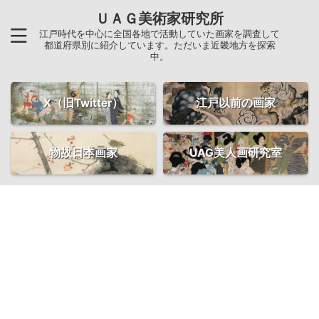
ＵＡＧ美術家研究所
江戸時代を中心に全国各地で活動していた画家を調査して
都道府県別に紹介しています。ただいま近畿地方を探索
中。
X（旧Twitter）
江戸以前の画家
物故日本画家
UAG美人画研究室