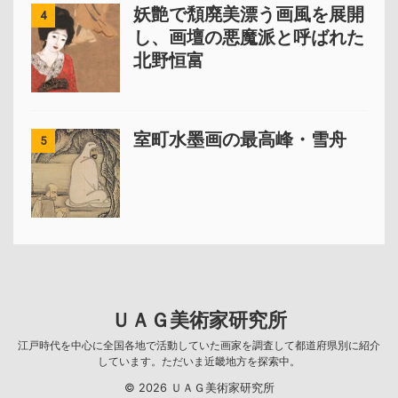
妖艶で頽廃美漂う画風を展開
4
し、画壇の悪魔派と呼ばれた
北野恒富
室町水墨画の最高峰・雪舟
5
ＵＡＧ美術家研究所
江戸時代を中心に全国各地で活動していた画家を調査して都道府県別に紹介
しています。ただいま近畿地方を探索中。
© 2026 ＵＡＧ美術家研究所