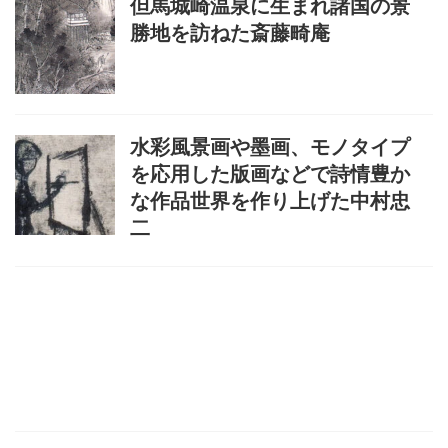
但馬城崎温泉に生まれ諸国の景
勝地を訪ねた斎藤畸庵
水彩風景画や墨画、モノタイプ
を応用した版画などで詩情豊か
な作品世界を作り上げた中村忠
二