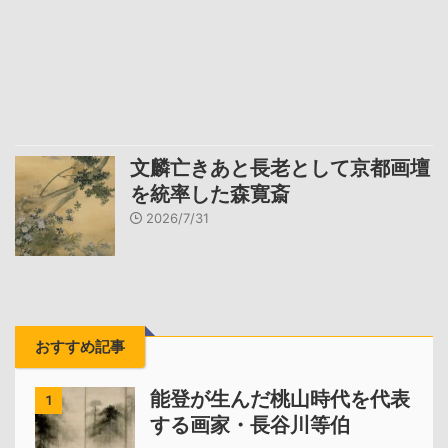
文麟亡きあと長老として京都画壇
を統率した森寛斎
2026/7/31
おすすめ記事
能登が生んだ桃山時代を代表
1
する画家・長谷川等伯