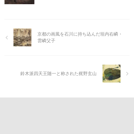
京都の画風を石川に持ち込んだ垣内右嶙・
雲嶙父子
鈴木派四天王随一と称された梶野玄山