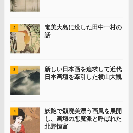
奄美大島に没した田中一村の
2
話
新しい日本画を追求して近代
3
日本画壇を牽引した横山大観
妖艶で頽廃美漂う画風を展開
4
し、画壇の悪魔派と呼ばれた
北野恒富