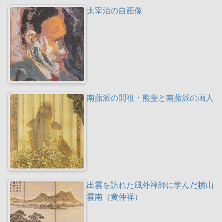
太宰治の自画像
南蘋派の開祖・熊斐と南蘋派の画人
出雲を訪れた風外禅師に学んだ横山
雲南（黄仲祥）