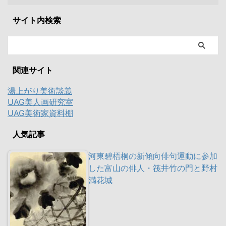
サイト内検索
関連サイト
湯上がり美術談義
UAG美人画研究室
UAG美術家資料棚
人気記事
河東碧梧桐の新傾向俳句運動に参加
した富山の俳人・筏井竹の門と野村
満花城