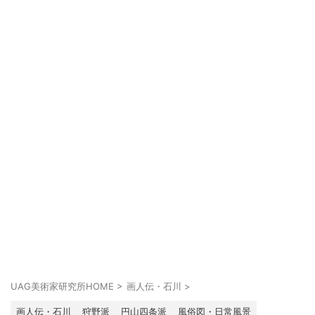
UAG美術家研究所HOME
>
画人伝・石川
>
画人伝・石川
狩野派
円山四条派
風俗図・日常風景