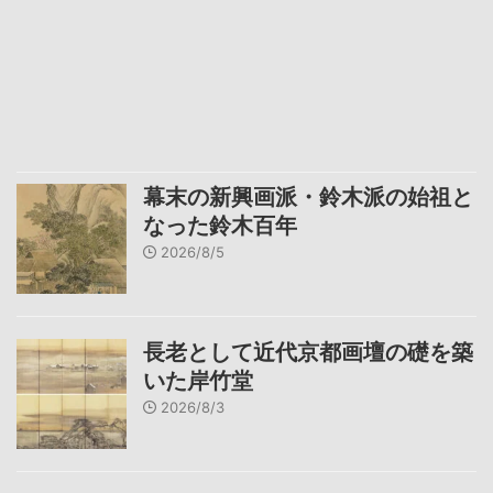
幕末の新興画派・鈴木派の始祖と
なった鈴木百年
2026/8/5
長老として近代京都画壇の礎を築
いた岸竹堂
2026/8/3