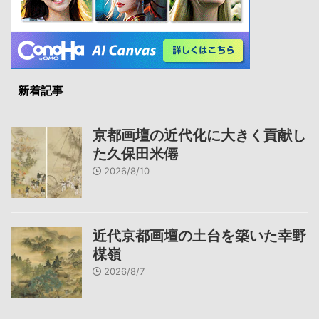
新着記事
京都画壇の近代化に大きく貢献し
た久保田米僊
2026/8/10
近代京都画壇の土台を築いた幸野
楳嶺
2026/8/7