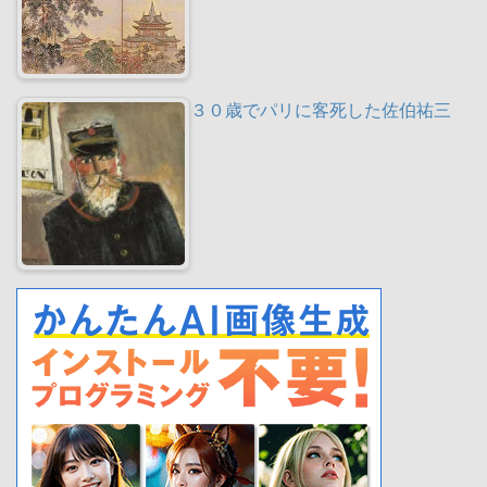
３０歳でパリに客死した佐伯祐三