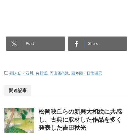
Post
Share
-
画人伝・石川
,
狩野派
,
円山四条派
,
風俗図・日常風景
関連記事
松岡映丘らの新興大和絵に共感
し、古典に取材した作品を多く
発表した吉田秋光