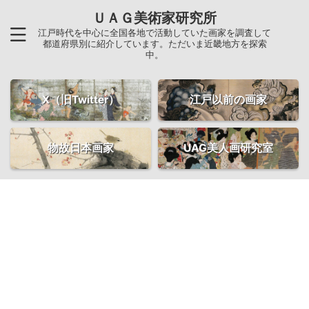
ＵＡＧ美術家研究所
江戸時代を中心に全国各地で活動していた画家を調査して
都道府県別に紹介しています。ただいま近畿地方を探索
中。
X（旧Twitter）
江戸以前の画家
物故日本画家
UAG美人画研究室