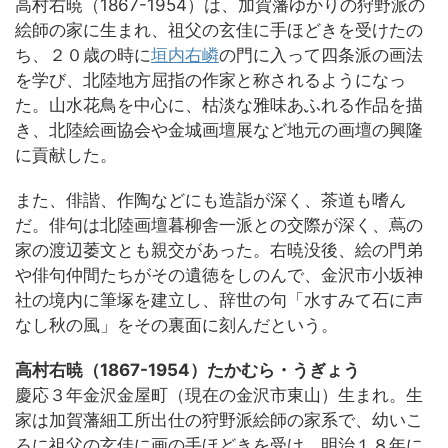
高村右暁（1867-1954）は、加賀藩ゆかりの狩野派の
絵師の家に生まれ、祖父の玄佳に手ほどきを受けたの
ち、２０歳の時に
垣内右嶙
の門に入って四条派の画法
を学び、北陸地方屈指の作家と称されるようになっ
た。山水花鳥を中心に、枯淡な雅味あふれる作品を描
き、北陸絵画協会や金城画壇展など地元の画壇の興隆
に貢献した。
また、俳諧、作陶などにも造詣が深く、茶道も嗜ん
だ。俳句は北陸画壇暮柳舎一派との交際が深く、蔦の
家の渡辺萎文とも親交があった。右暁没後、絵の門弟
や俳句仲間たちがその遺徳をしのんで、金沢市小坂神
社の境内に筆塚を建立し、辞世の句「水すみて石に声
なし秋の風」をその裏面に刻んだという。
高村右暁（1867-1954）たかむら・うぎょう
慶応３年金沢金屋町（現在の金沢市東山）生まれ。生
家は加賀藩細工所出仕の狩野派絵師の家系で、幼いこ
ろに祖父の玄佳に画の手ほどきを受け、明治１８年に