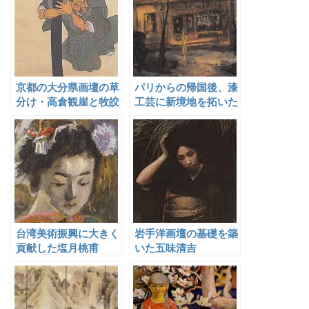
京都の大分県画壇の草
パリからの帰国後、漆
分け・高倉観崖と牧皎
工芸に新境地を拓いた
堂
小澤秋成
台湾美術振興に大きく
岩手洋画壇の基礎を築
貢献した塩月桃甫
いた五味清吉