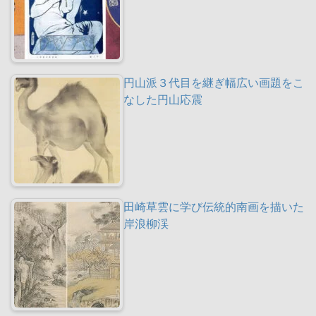
円山派３代目を継ぎ幅広い画題をこ
なした円山応震
田崎草雲に学び伝統的南画を描いた
岸浪柳渓