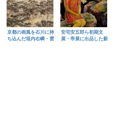
京都の画風を石川に持
安宅安五郎ら初期文
ち込んだ垣内右嶙・雲
展・帝展に出品した新
嶙父子
潟の洋画家