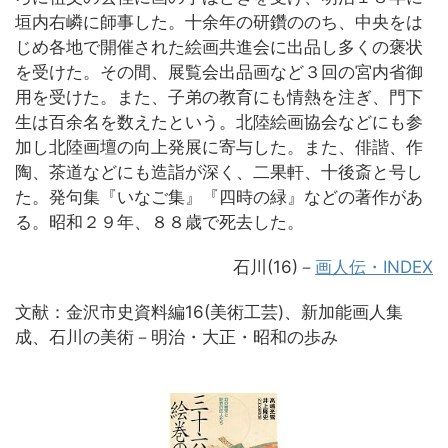
垣内右嶙に師事した。十余年の研鑽ののち、中央をは
じめ各地で開催された絵画共進会に出品し多くの褒状
を受けた。その間、展覧会出品画など３回の宮内省御
用を受けた。また、子弟の教育にも情熱を注ぎ、門下
生は百余名を数えたという。北陸絵画協会などにも参
加し北陸画壇の向上発展に寄与した。また、俳諧、作
陶、茶道などにも造詣が深く、二果軒、十後斎と号し
た。発句集『いなご集』『四時の緑』などの著作があ
る。昭和２９年、８８歳で死去した。
石川(16)－
画人伝・INDEX
文献：金沢市史資料編16(美術工芸)、新加能画人集
成、石川の美術－明治・大正・昭和の歩み