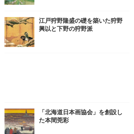
江戸狩野隆盛の礎を築いた狩野
興以と下野の狩野派
「北海道日本画協会」を創設し
た本間莞彩