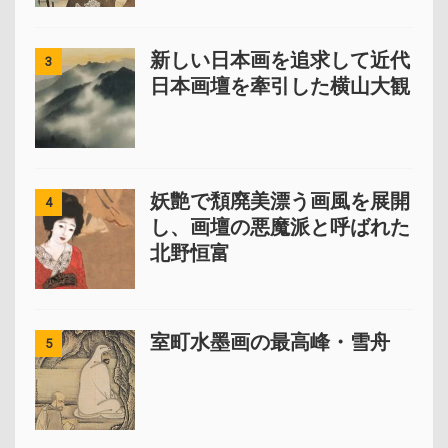
新しい日本画を追求して近代
3
日本画壇を牽引した横山大観
妖艶で頽廃美漂う画風を展開
4
し、画壇の悪魔派と呼ばれた
北野恒富
室町水墨画の最高峰・雪舟
5