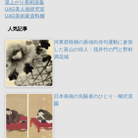
湯上がり美術談義
UAG美人画研究室
UAG美術家資料棚
人気記事
河東碧梧桐の新傾向俳句運動に参加
した富山の俳人・筏井竹の門と野村
満花城
日本南画の先駆者のひとり・柳沢淇
園