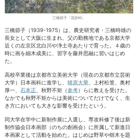
三橋節子「花折峠」
三橋節子（1939-1975）は、農史研究者・三橋時雄の
長女として大阪に生まれ、父の勤務地である京都大学
近くの左京区北白川や浄土寺あたりで育った。４歳の
時に画を細木成美に、習字を藤井思融に習いはじめ
た。
高校卒業後は京都市立美術大学（現在の京都市立芸術
大学）日本画科に進学し、
猪原大華
、上村松篁、奥村
厚一、
石本正
、秋野不矩（
参考
）らに教えを受けた。
なかでも秋野不矩からは美術についてだけでなく、生
き方においても大きな影響を受けたという。
同大学在学中に新制作展に入選し、専攻科修了後は新
制作協会日本画部（のちの創画会）に所属して新進日
本画家として活動を始めた。はじめは野草や樹木を題