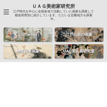
ＵＡＧ美術家研究所
江戸時代を中心に全国各地で活動していた画家を調査して
都道府県別に紹介しています。ただいま近畿地方を探索
中。
X（旧Twitter）
江戸以前の画家
物故日本画家
UAG美人画研究室