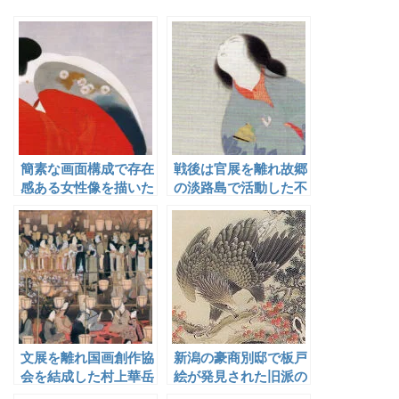
簡素な画面構成で存在
戦後は官展を離れ故郷
感ある女性像を描いた
の淡路島で活動した不
寺島紫明
動立山
文展を離れ国画創作協
新潟の豪商別邸で板戸
会を結成した村上華岳
絵が発見された旧派の
実力者・佐藤紫煙