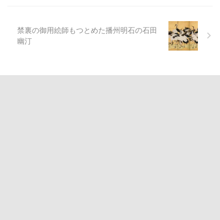
禁裏の御用絵師もつとめた播州明石の石田
幽汀