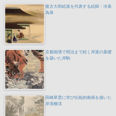
復古大和絵派を代表する絵師・冷泉
為恭
京都画壇で明治まで続く岸派の基礎
を築いた岸駒
田崎草雲に学び伝統的南画を描いた
岸浪柳渓