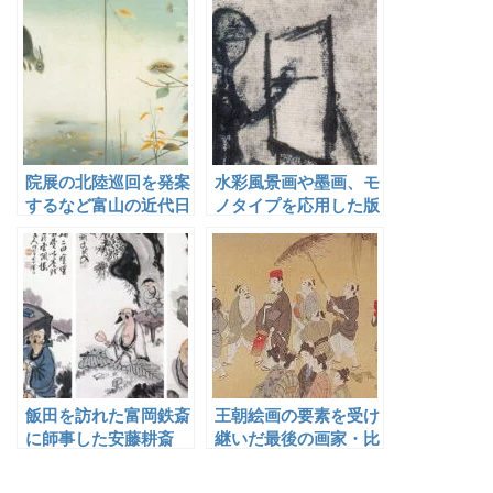
院展の北陸巡回を発案
水彩風景画や墨画、モ
するなど富山の近代日
ノタイプを応用した版
本画界に大きな足跡を
画などで詩情豊かな作
残した郷倉千靱
品世界を作り上げた中
村忠二
飯田を訪れた富岡鉄斎
王朝絵画の要素を受け
に師事した安藤耕斎
継いだ最後の画家・比
嘉盛清