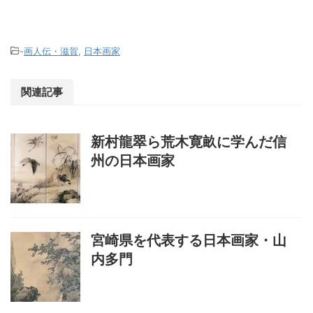
-
画人伝・滋賀
,
日本画家
関連記事
新村龍翠ら荒木寛畝に学んだ信
州の日本画家
宮崎県を代表する日本画家・山
内多門