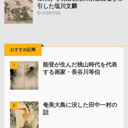
引した塩川文麟
2026/7/29
おすすめ記事
能登が生んだ桃山時代を代表
1
する画家・長谷川等伯
奄美大島に没した田中一村の
2
話