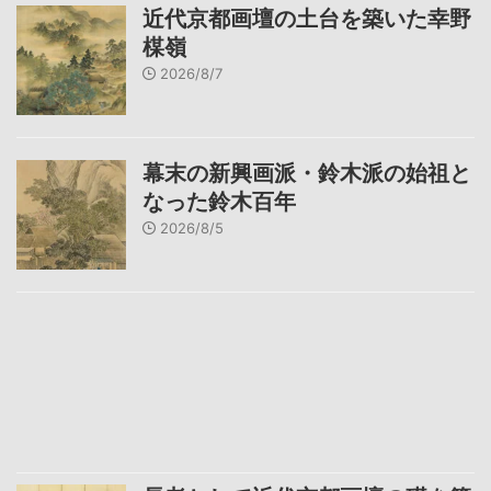
近代京都画壇の土台を築いた幸野
楳嶺
2026/8/7
幕末の新興画派・鈴木派の始祖と
なった鈴木百年
2026/8/5