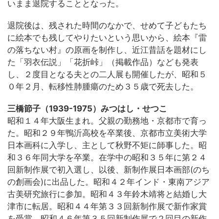
いまま退院することとなった。
退院後は、残された時間のなかで、せめて子どもたち
に絵本でも残してやりたいという思いから、絵本『雷
の落ちない村』の原画を制作し、近江昔話を題材にし
た「羽衣伝説」「花折峠」（掲載作品）なども発表
し、２度目となる夫との二人展も開催したが、昭和５
０年２月、転移性肺腫瘍のため３５歳で死去した。
三橋節子（1939-1975）みつはし・せつこ
昭和１４年大阪生まれ。父親の勤務地・京都市で育っ
た。昭和２９年鴨沂高校を卒業後、京都市立美術大学
日本画科に入学し、主として秋野不矩に師事した。昭
和３６年同大学を卒業。在学中の昭和３５年に第２４
回新制作展で初入選し、以後、新制作展日本画部(のち
の創画会)に出品した。昭和４２年インド・東南アジア
古美研究旅行に参加。昭和４３年鈴木靖将と結婚し大
津市に転居。昭和４４年第３３回新制作展で新作家賞
を受賞。昭和４６年第３５回新制作展で２回目の新作