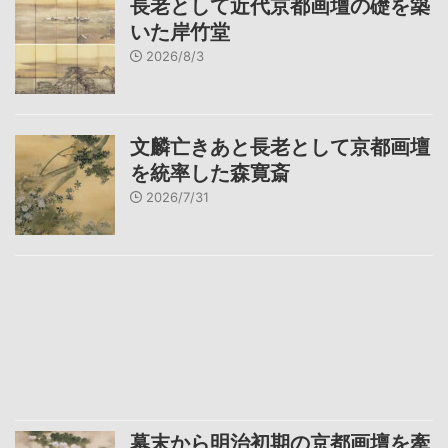
長老として近代京都画壇の礎を築
いた岸竹堂
2026/8/3
文麟亡きあと長老として京都画壇
を統率した森寛斎
2026/7/31
幕末から明治初期の京都画壇を牽