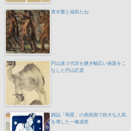
青木繁と福田たね
円山派３代目を継ぎ幅広い画題をこ
なした円山応震
雑誌「明星」の表紙画で絶大な人気
を博した一條成美