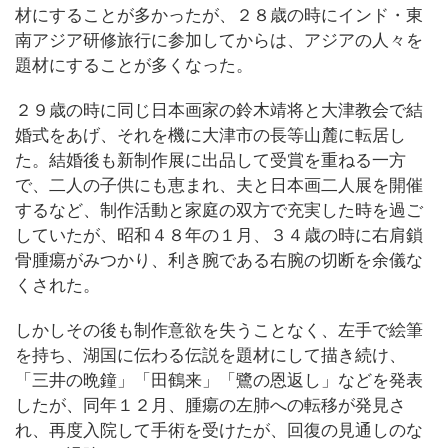
材にすることが多かったが、２８歳の時にインド・東
南アジア研修旅行に参加してからは、アジアの人々を
題材にすることが多くなった。
２９歳の時に同じ日本画家の鈴木靖将と大津教会で結
婚式をあげ、それを機に大津市の長等山麓に転居し
た。結婚後も新制作展に出品して受賞を重ねる一方
で、二人の子供にも恵まれ、夫と日本画二人展を開催
するなど、制作活動と家庭の双方で充実した時を過ご
していたが、昭和４８年の１月、３４歳の時に右肩鎖
骨腫瘍がみつかり、利き腕である右腕の切断を余儀な
くされた。
しかしその後も制作意欲を失うことなく、左手で絵筆
を持ち、湖国に伝わる伝説を題材にして描き続け、
「三井の晩鐘」「田鶴来」「鷺の恩返し」などを発表
したが、同年１２月、腫瘍の左肺への転移が発見さ
れ、再度入院して手術を受けたが、回復の見通しのな