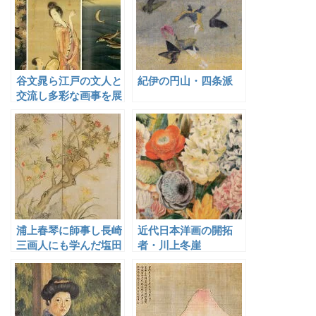
谷文晁ら江戸の文人と
紀伊の円山・四条派
交流し多彩な画事を展
開した小泉斐
浦上春琴に師事し長崎
近代日本洋画の開拓
三画人にも学んだ塩田
者・川上冬崖
牛渚