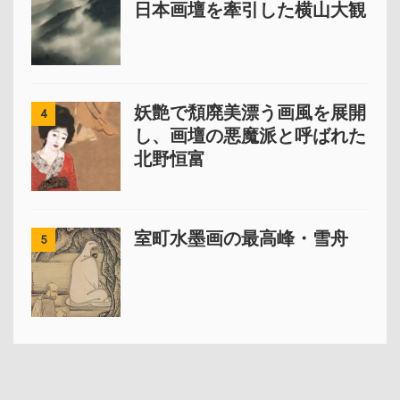
日本画壇を牽引した横山大観
妖艶で頽廃美漂う画風を展開
4
し、画壇の悪魔派と呼ばれた
北野恒富
室町水墨画の最高峰・雪舟
5