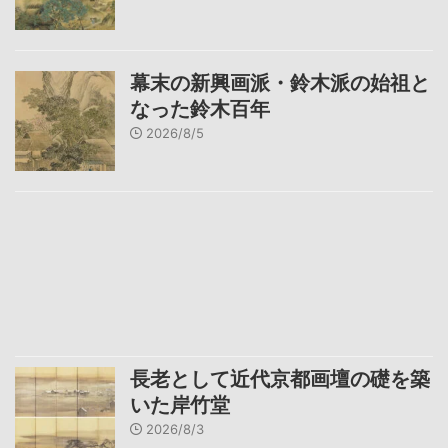
幕末の新興画派・鈴木派の始祖と
なった鈴木百年
2026/8/5
長老として近代京都画壇の礎を築
いた岸竹堂
2026/8/3