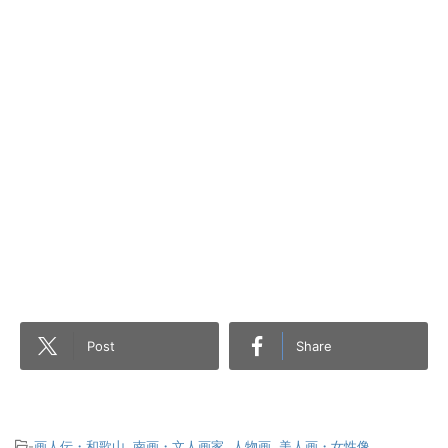
Post
Share
-
画人伝・和歌山
,
南画・文人画家
,
人物画
,
美人画・女性像