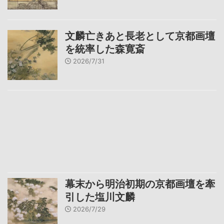
文麟亡きあと長老として京都画壇
を統率した森寛斎
2026/7/31
幕末から明治初期の京都画壇を牽
引した塩川文麟
2026/7/29