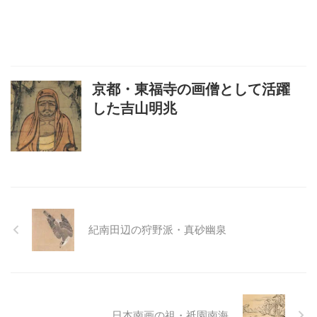
京都・東福寺の画僧として活躍
した吉山明兆
紀南田辺の狩野派・真砂幽泉
日本南画の祖・祇園南海