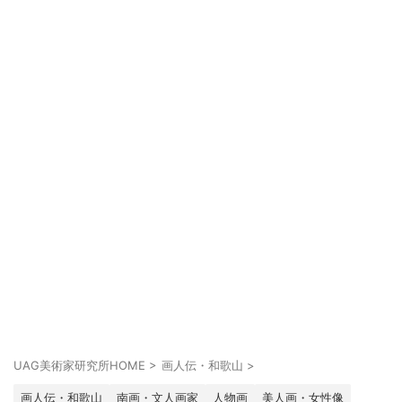
UAG美術家研究所HOME
>
画人伝・和歌山
>
画人伝・和歌山
南画・文人画家
人物画
美人画・女性像