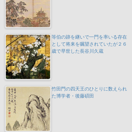
等伯の跡を継いで一門を率いる存在
として将来を嘱望されていたが２６
歳で早世した長谷川久蔵
竹田門の四天王のひとりに数えられ
た博学者・後藤碩田