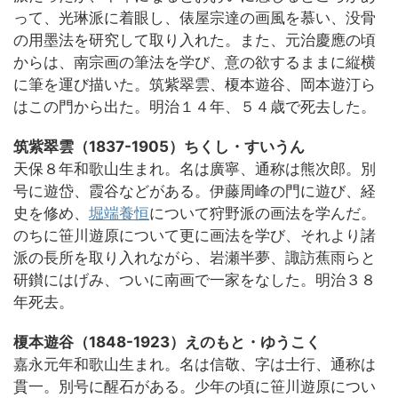
って、光琳派に着眼し、俵屋宗達の画風を慕い、没骨
の用墨法を研究して取り入れた。また、元治慶應の頃
からは、南宗画の筆法を学び、意の欲するままに縦横
に筆を運び描いた。筑紫翠雲、榎本遊谷、岡本遊汀ら
はこの門から出た。明治１４年、５４歳で死去した。
筑紫翠雲（1837-1905）ちくし・すいうん
天保８年和歌山生まれ。名は廣寧、通称は熊次郎。別
号に遊岱、霞谷などがある。伊藤周峰の門に遊び、経
史を修め、
堀端養恒
について狩野派の画法を学んだ。
のちに笹川遊原について更に画法を学び、それより諸
派の長所を取り入れながら、岩瀬半夢、諏訪蕉雨らと
研鑚にはげみ、ついに南画で一家をなした。明治３８
年死去。
榎本遊谷（1848-1923）えのもと・ゆうこく
嘉永元年和歌山生まれ。名は信敬、字は士行、通称は
貫一。別号に醒石がある。少年の頃に笹川遊原につい