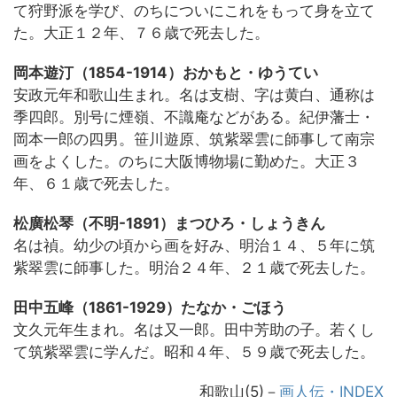
て狩野派を学び、のちについにこれをもって身を立て
た。大正１２年、７６歳で死去した。
岡本遊汀（1854-1914）おかもと・ゆうてい
安政元年和歌山生まれ。名は支樹、字は黄白、通称は
季四郎。別号に煙嶺、不識庵などがある。紀伊藩士・
岡本一郎の四男。笹川遊原、筑紫翠雲に師事して南宗
画をよくした。のちに大阪博物場に勤めた。大正３
年、６１歳で死去した。
松廣松琴（不明-1891）まつひろ・しょうきん
名は禎。幼少の頃から画を好み、明治１４、５年に筑
紫翠雲に師事した。明治２４年、２１歳で死去した。
田中五峰（1861-1929）たなか・ごほう
文久元年生まれ。名は又一郎。田中芳助の子。若くし
て筑紫翠雲に学んだ。昭和４年、５９歳で死去した。
和歌山(5)
－
画人伝・INDEX