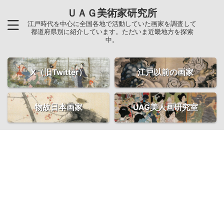
ＵＡＧ美術家研究所
江戸時代を中心に全国各地で活動していた画家を調査して
都道府県別に紹介しています。ただいま近畿地方を探索
中。
X（旧Twitter）
江戸以前の画家
物故日本画家
UAG美人画研究室