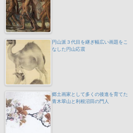
円山派３代目を継ぎ幅広い画題をこ
なした円山応震
郷土画家として多くの後進を育てた
青木翠山と利根沼田の門人