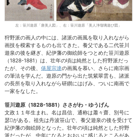
左：笹川遊原「唐美人図」、右：笹川遊原「美人浄瑠璃遊び図」
狩野派の画人の中には、諸派の画風を取り入れながら
画技を模索するものも出てきた。養父である二代笹川
遊泉の後を継ぎ、紀伊藩の御絵師をつとめた笹川遊原
（1828-1881）は、壮年の頃は純然とした狩野派だっ
たが、その後、
俵屋宗達
の画風を慕い、さらに南宗画
の筆法を学んだ。遊原の門から出た筑紫翠雲も、諸派
の長所を取り入れながら研鑚にはげみ、ついに南画で
一家をなした。
笹川遊原（1828-1881）ささがわ・ゆうげん
文政１１年生まれ。名は昌信、通称は蕭々齋、別号に
瑟がある。祖先は丹波笹山で、養父遊泉の後を受けて
紀伊藩の御絵師となった。壮年の頃は純然とした狩野
派だったが、中年になるとおおいに感じるところがあ