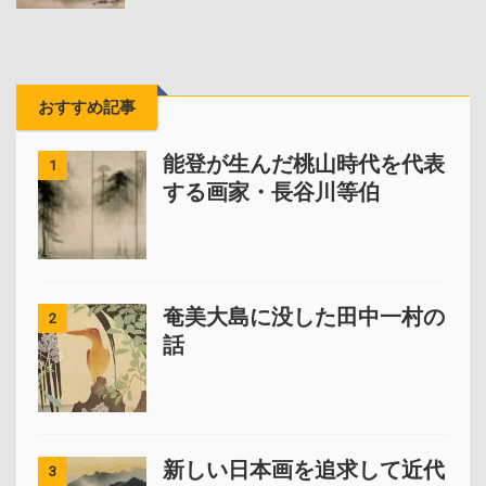
おすすめ記事
能登が生んだ桃山時代を代表
1
する画家・長谷川等伯
奄美大島に没した田中一村の
2
話
新しい日本画を追求して近代
3