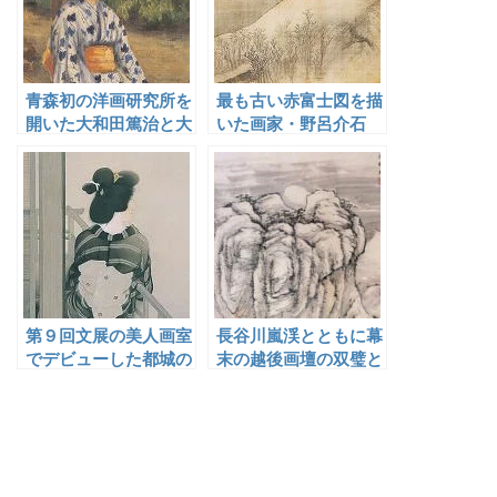
青森初の洋画研究所を
最も古い赤富士図を描
開いた大和田篤治と大
いた画家・野呂介石
川亮
第９回文展の美人画室
長谷川嵐渓とともに幕
でデビューした都城の
末の越後画壇の双璧と
美人画家・益田玉城
称され多くの門人を育
成した富取芳斎