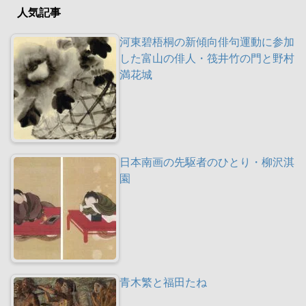
人気記事
河東碧梧桐の新傾向俳句運動に参加
した富山の俳人・筏井竹の門と野村
満花城
日本南画の先駆者のひとり・柳沢淇
園
青木繁と福田たね