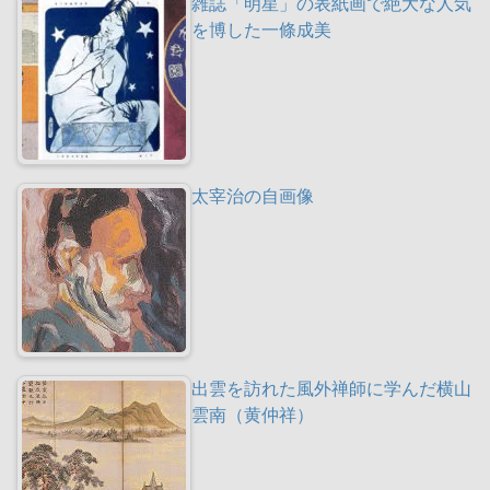
雑誌「明星」の表紙画で絶大な人気
を博した一條成美
太宰治の自画像
出雲を訪れた風外禅師に学んだ横山
雲南（黄仲祥）