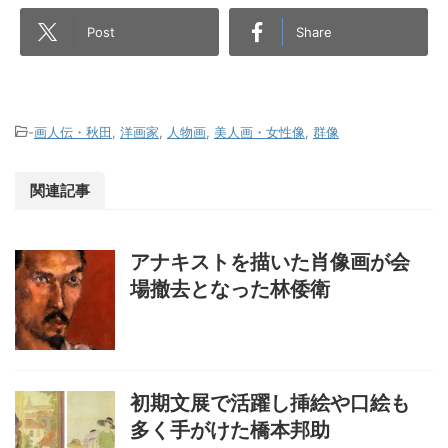
Post
Share
-
画人伝・秋田
,
洋画家
,
人物画
,
美人画・女性像
,
群像
関連記事
アナキストを描いた肖像画が会
場撤去となった林倭衛
初期文展で活躍し挿絵や口絵も
多く手がけた橋本邦助