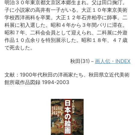
明治３０年東京都文京区本郷生まれ。父は田口掬汀。
子に小説家の高井有一子がいる。大正１０年東京美術
学校西洋画科を卒業。大正１２年石井柏亭に師事。二
科展に初入選した。昭和４年から３年間パリに滞在。
昭和７年、二科会会員として迎えられ、二科展に外遊
作品１０点余りを特別展示した。昭和１８年、４７歳
で死去した。
秋田(31)－
画人伝・INDEX
文献：1900年代秋田の洋画家たち、秋田県立近代美術
館所蔵作品図録 1994-2003