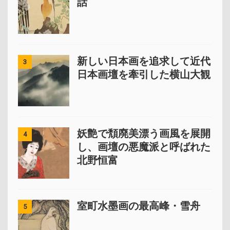
話
新しい日本画を追求して近代
3
日本画壇を牽引した横山大観
妖艶で頽廃美漂う画風を展開
4
し、画壇の悪魔派と呼ばれた
北野恒富
室町水墨画の最高峰・雪舟
5