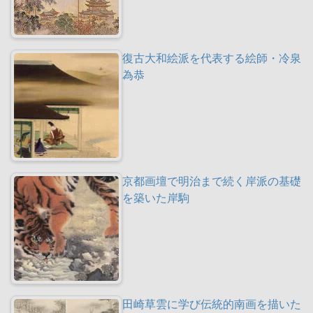
復古大和絵派を代表する絵師・冷泉
為恭
京都画壇で明治まで続く岸派の基礎
を築いた岸駒
田崎草雲に学び伝統的南画を描いた