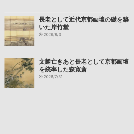
長老として近代京都画壇の礎を築
いた岸竹堂
2026/8/3
文麟亡きあと長老として京都画壇
を統率した森寛斎
2026/7/31