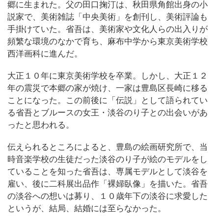
郷に生まれた。父の田口掬汀は、秋田県角館出身の小
説家で、美術雑誌「中央美術」を創刊し、美術評論も
手掛けていた。省吾は、美術家や文化人らの出入りが
頻繁な環境のなかで育ち、麻布中学から東京美術学校
西洋画科に進んだ。
大正１０年に東京美術学校を卒業。しかし、大正１２
年の震災で本郷の家が焼け、一家は豊島区長崎に移る
ことになった。この前後に「伝説」として語られてい
る省吾とブルースの女王・淡谷のり子との出会いがあ
ったと思われる。
伝えられるところによると、豊島の絵画研究所で、当
時音楽学校の生徒だった淡谷のり子が絵のモデルをし
ていることを知った省吾は、専属モデルとして淡谷を
雇い、後に二科展出品作「裸婦臥像」を描いた。省吾
の淡谷への想いは募り、１０歳年下の淡谷に求愛した
というが、結局、結婚には至らなかった。