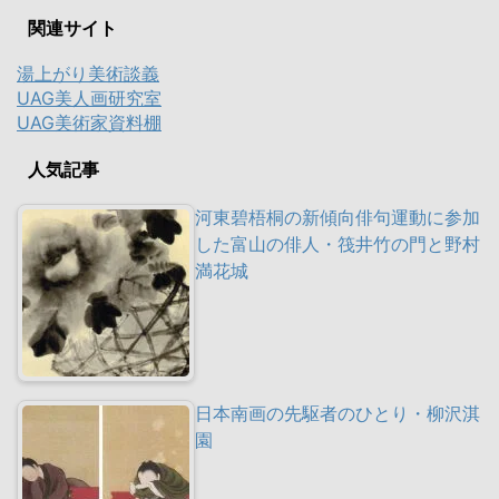
関連サイト
湯上がり美術談義
UAG美人画研究室
UAG美術家資料棚
人気記事
河東碧梧桐の新傾向俳句運動に参加
した富山の俳人・筏井竹の門と野村
満花城
日本南画の先駆者のひとり・柳沢淇
園