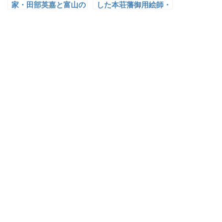
家・田部英嘉と富山の
した本荘藩御用絵師・
初期洋画家
増田九木