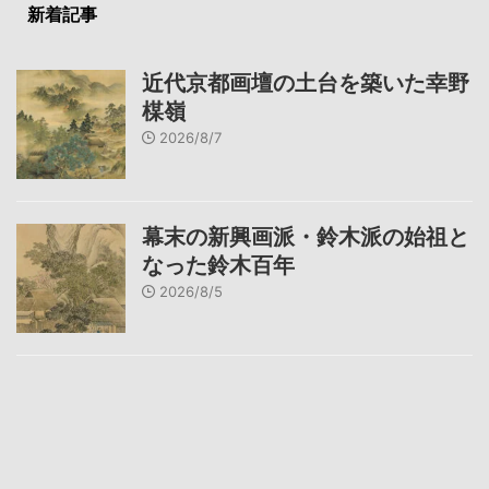
新着記事
近代京都画壇の土台を築いた幸野
楳嶺
2026/8/7
幕末の新興画派・鈴木派の始祖と
なった鈴木百年
2026/8/5