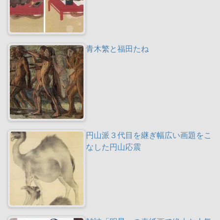
青木繁と福田たね
円山派３代目を継ぎ幅広い画題をこ
なした円山応震