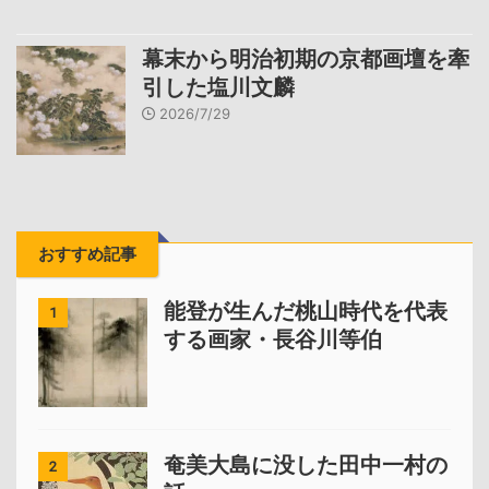
幕末から明治初期の京都画壇を牽
引した塩川文麟
2026/7/29
おすすめ記事
能登が生んだ桃山時代を代表
1
する画家・長谷川等伯
奄美大島に没した田中一村の
2