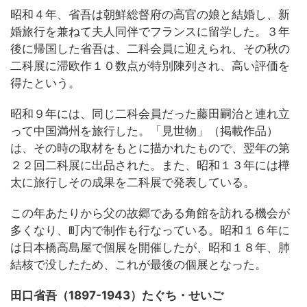
昭和４年、省吾は朝鮮総督府の高官の娘と結婚し、新
婚旅行を兼ねて夫人同伴でフランスに留学した。３年
後に帰国した省吾は、二科会員に迎えられ、その秋の
二科展に滞欧作１０数点が特別陳列され、高い評価を
得たという。
昭和９年には、同じ二科会員だった藤田嗣治と連れ立
って中国満州を旅行した。「見世物」（掲載作品）
は、その時の取材をもとに描かれたもので、翌年の第
２２回二科展に出品された。また、昭和１３年には樺
太に旅行しその成果を二科展で発表している。
この年あたりから父の故郷である角館を訪れる機会が
多くなり、町内で制作も行なっている。昭和１６年に
は日本橋高島屋で個展を開催したが、昭和１８年、肺
結核で没したため、これが最後の個展となった。
田口省吾（1897-1943）たぐち・せいご