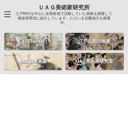
ＵＡＧ美術家研究所
江戸時代を中心に全国各地で活動していた画家を調査して
都道府県別に紹介しています。ただいま近畿地方を探索
中。
X（旧Twitter）
江戸以前の画家
物故日本画家
UAG美人画研究室