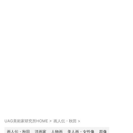
UAG美術家研究所HOME
>
画人伝・秋田
>
画人伝・秋田
洋画家
人物画
美人画・女性像
群像