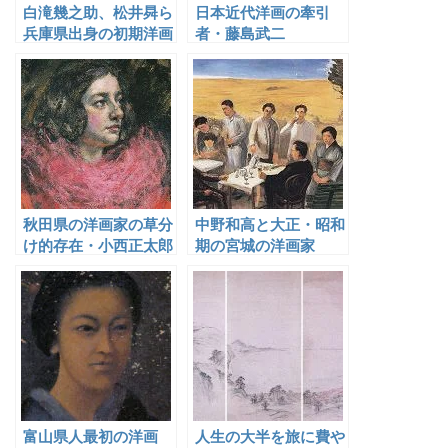
白滝幾之助、松井曻ら
日本近代洋画の牽引
兵庫県出身の初期洋画
者・藤島武二
家
秋田県の洋画家の草分
中野和高と大正・昭和
け的存在・小西正太郎
期の宮城の洋画家
富山県人最初の洋画
人生の大半を旅に費や