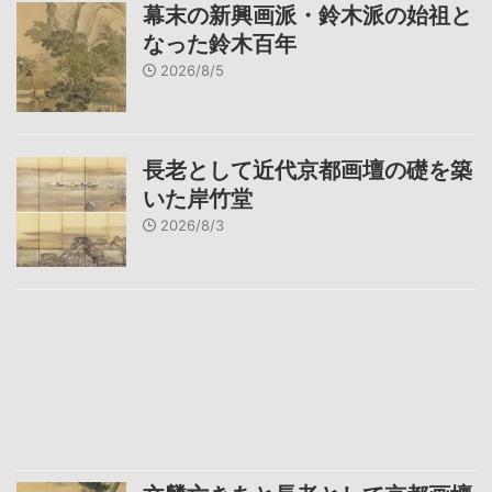
幕末の新興画派・鈴木派の始祖と
なった鈴木百年
2026/8/5
長老として近代京都画壇の礎を築
いた岸竹堂
2026/8/3