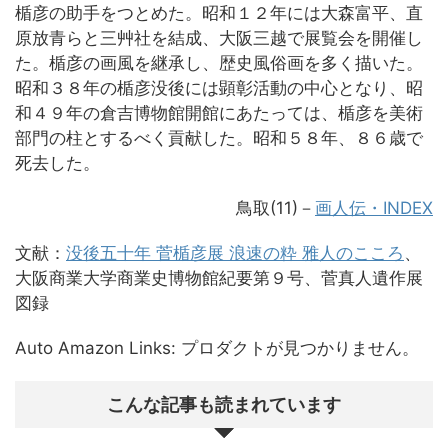
楯彦の助手をつとめた。昭和１２年には大森富平、直
原放青らと三艸社を結成、大阪三越で展覧会を開催し
た。楯彦の画風を継承し、歴史風俗画を多く描いた。
昭和３８年の楯彦没後には顕彰活動の中心となり、昭
和４９年の倉吉博物館開館にあたっては、楯彦を美術
部門の柱とするべく貢献した。昭和５８年、８６歳で
死去した。
鳥取(11)－
画人伝・INDEX
文献：
没後五十年 菅楯彦展 浪速の粋 雅人のこころ
、
大阪商業大学商業史博物館紀要第９号、菅真人遺作展
図録
Auto Amazon Links: プロダクトが見つかりません。
こんな記事も読まれています