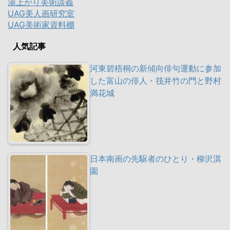
湯上がり美術談義
UAG美人画研究室
UAG美術家資料棚
人気記事
河東碧梧桐の新傾向俳句運動に参加
した富山の俳人・筏井竹の門と野村
満花城
日本南画の先駆者のひとり・柳沢淇
園