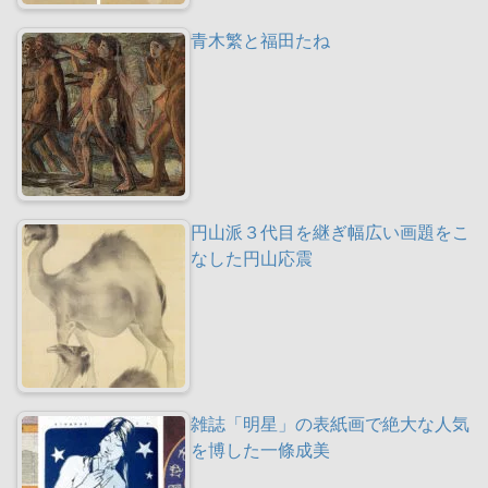
青木繁と福田たね
円山派３代目を継ぎ幅広い画題をこ
なした円山応震
雑誌「明星」の表紙画で絶大な人気
を博した一條成美