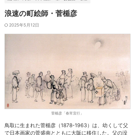
浪速の町絵師・菅楯彦
2025年5月12日
菅楯彦「春宵宜行」
鳥取に生まれた菅楯彦（1878-1963）は、幼くして父
で日本画家の菅盛南とともに大阪に移住した。父の没