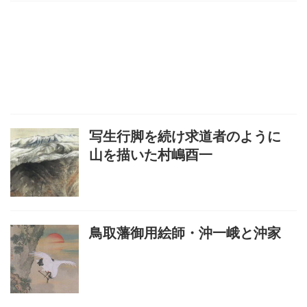
写生行脚を続け求道者のように
山を描いた村嶋酉一
鳥取藩御用絵師・沖一峨と沖家