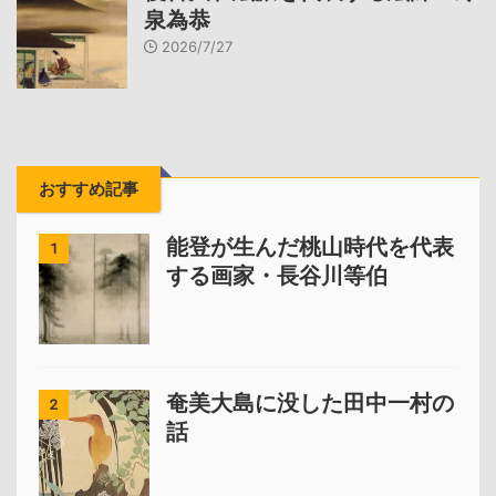
泉為恭
2026/7/27
おすすめ記事
能登が生んだ桃山時代を代表
1
する画家・長谷川等伯
奄美大島に没した田中一村の
2
話