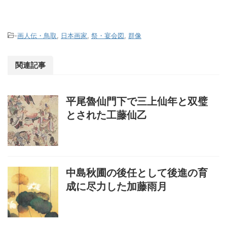
-
画人伝・鳥取
,
日本画家
,
祭・宴会図
,
群像
関連記事
平尾魯仙門下で三上仙年と双璧
とされた工藤仙乙
中島秋圃の後任として後進の育
成に尽力した加藤雨月