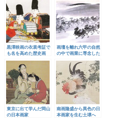
蕉琴
黒澤映画の衣裳考証で
画壇を離れ六甲の自然
も名を高めた歴史画
の中で画業に専念した
家・江崎孝坪
福田眉仙
東京に出て学んだ岡山
南画隆盛から異色の日
の日本画家
本画家を生む土壌へ