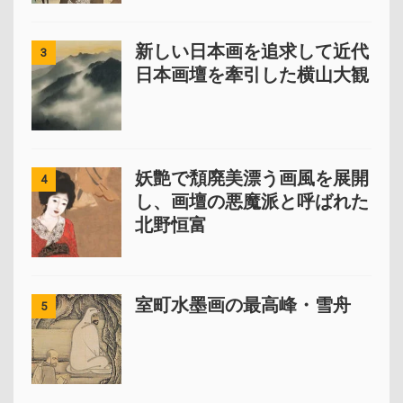
新しい日本画を追求して近代
3
日本画壇を牽引した横山大観
妖艶で頽廃美漂う画風を展開
4
し、画壇の悪魔派と呼ばれた
北野恒富
室町水墨画の最高峰・雪舟
5