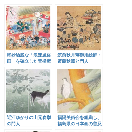
軽妙洒脱な「浪速風俗
筑前秋月藩御用絵師・
画」を確立した菅楯彦
斎藤秋圃と門人
近江ゆかりの山元春挙
福陽美術会を組織し、
の門人
福島県の日本画の普及
と向上に貢献した勝田