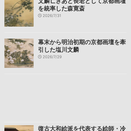
文麟亡きあと長老として京都画壇
を統率した森寛斎
2026/7/31
幕末から明治初期の京都画壇を牽
引した塩川文麟
2026/7/29
復古大和絵派を代表する絵師・冷