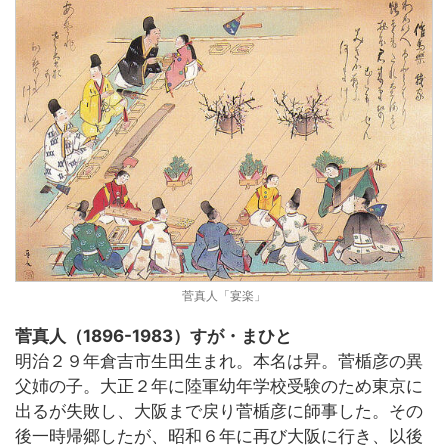
菅真人「宴楽」
菅真人（1896-1983）すが・まひと
明治２９年倉吉市生田生まれ。本名は昇。菅楯彦の異
父姉の子。大正２年に陸軍幼年学校受験のため東京に
出るが失敗し、大阪まで戻り菅楯彦に師事した。その
後一時帰郷したが、昭和６年に再び大阪に行き、以後