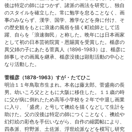
後は特定の師にはつかず、諸派の画法を研究し、独自
のスタイルを確立した。常に勉学を怠ることなく、画
事のみならず、漢学、国学、雅学などを身に付け、そ
の歴史観をもとに浪速の風俗を描く町絵師として活
躍、自らを「浪速御民」と称した。晩年には日本画家
として初の日本芸術院賞・恩賜賞を受賞した。楯彦の
異父姉の子にあたる菅真人（1896-1983）は、楯彦に
師事しその画風を継承、楯彦没後は顕彰活動の中心と
なり活動した。
菅楯彦（1878-1963）すが・たてひこ
明治１１年鳥取市生まれ。本名は藤太郎。菅盛南の長
男。幼いころ父とともに大阪に移住した。１１歳の時
に父が病に倒れたため高等小学校を２年で中退し画業
に入り、「盛虎」と号して襖絵を描くなどして生計を
助けた。父の没後は特定の師につくことなく、襖絵や
幻灯絵の彩色を手伝いながら、自作の縮図帖により、
四条派、狩野派、土佐派、浮世絵派などを模写し研究