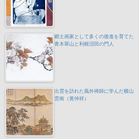
郷土画家として多くの後進を育てた
青木翠山と利根沼田の門人
出雲を訪れた風外禅師に学んだ横山
雲南（黄仲祥）