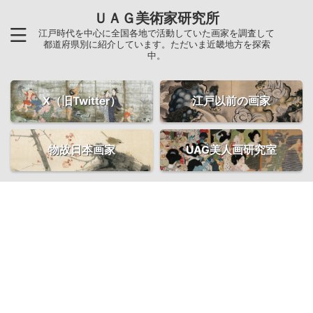
ＵＡＧ美術家研究所
江戸時代を中心に全国各地で活動していた画家を調査して
都道府県別に紹介しています。ただいま近畿地方を探索
中。
X（旧Twitter）
江戸以前の画家
物故日本画家
UAG美人画研究室