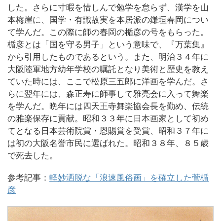
した。さらに寸暇を惜しんで勉学を怠らず、漢学を山
本梅崖に、国学・有識故実を本居派の鎌垣春岡につい
て学んだ。この際に師の春岡の楯彦の号をもらった。
楯彦とは「国を守る男子」という意味で、『万葉集』
から引用したものであるという。また、明治３４年に
大阪陸軍地方幼年学校の嘱託となり美術と歴史を教え
ていた時には、ここで松原三五郎に洋画を学んだ。さ
らに翌年には、森正寿に師事して雅亮会に入って舞楽
を学んだ。晩年には四天王寺舞楽協会長を勤め、伝統
の雅楽保存に貢献。昭和３３年に日本画家として初め
てとなる日本芸術院賞・恩賜賞を受賞、昭和３７年に
は初の大阪名誉市民に選ばれた。昭和３８年、８５歳
で死去した。
参考記事：
軽妙洒脱な「浪速風俗画」を確立した菅楯
彦