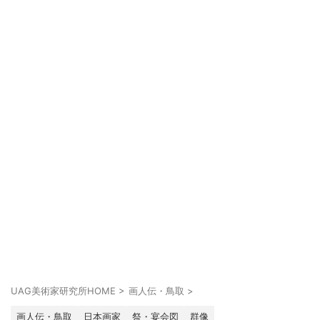
UAG美術家研究所HOME
>
画人伝・鳥取
>
画人伝・鳥取
日本画家
祭・宴会図
群像