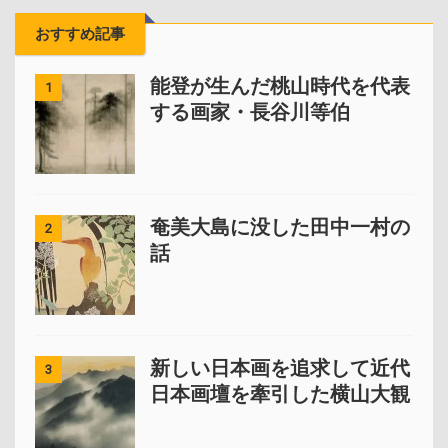
おすすめ記事
能登が生んだ桃山時代を代表
1
する画家・長谷川等伯
奄美大島に没した田中一村の
2
話
新しい日本画を追求して近代
3
日本画壇を牽引した横山大観