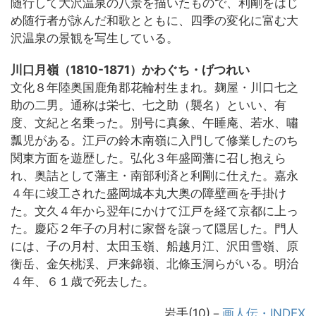
随行して大沢温泉の八景を描いたもので、利剛をはじ
め随行者が詠んだ和歌とともに、四季の変化に富む大
沢温泉の景観を写生している。
川口月嶺（1810-1871）かわぐち・げつれい
文化８年陸奥国鹿角郡花輪村生まれ。麹屋・川口七之
助の二男。通称は栄七、七之助（襲名）といい、有
度、文紀と名乗った。別号に真象、午睡庵、若水、嘯
瓢児がある。江戸の鈴木南嶺に入門して修業したのち
関東方面を遊歴した。弘化３年盛岡藩に召し抱えら
れ、奥詰として藩主・南部利済と利剛に仕えた。嘉永
４年に竣工された盛岡城本丸大奥の障壁画を手掛け
た。文久４年から翌年にかけて江戸を経て京都に上っ
た。慶応２年子の月村に家督を譲って隠居した。門人
には、子の月村、太田玉嶺、船越月江、沢田雪嶺、原
衡岳、金矢桃渓、戸来錦嶺、北條玉洞らがいる。明治
４年、６１歳で死去した。
岩手(10)－
画人伝・INDEX