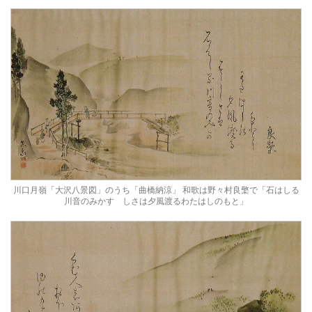
川口月嶺「大沢八景図」のうち「曲橋納涼」 和歌は野々村良檠で「石はしる
川音のみかすゞしさは夕風渡るわたはしのもと」