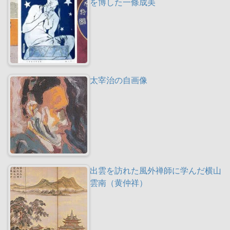
を博した一條成美
太宰治の自画像
出雲を訪れた風外禅師に学んだ横山
雲南（黄仲祥）