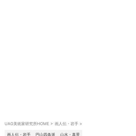
UAG美術家研究所HOME
>
画人伝・岩手
>
画人伝・岩手
円山四条派
山水・真景