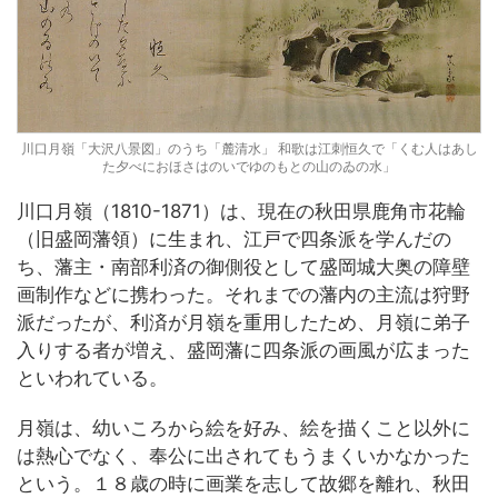
川口月嶺「大沢八景図」のうち「麓清水」 和歌は江刺恒久で「くむ人はあし
た夕べにおほさはのいでゆのもとの山のゐの水」
川口月嶺（1810-1871）は、現在の秋田県鹿角市花輪
（旧盛岡藩領）に生まれ、江戸で四条派を学んだの
ち、藩主・南部利済の御側役として盛岡城大奥の障壁
画制作などに携わった。それまでの藩内の主流は狩野
派だったが、利済が月嶺を重用したため、月嶺に弟子
入りする者が増え、盛岡藩に四条派の画風が広まった
といわれている。
月嶺は、幼いころから絵を好み、絵を描くこと以外に
は熱心でなく、奉公に出されてもうまくいかなかった
という。１８歳の時に画業を志して故郷を離れ、秋田