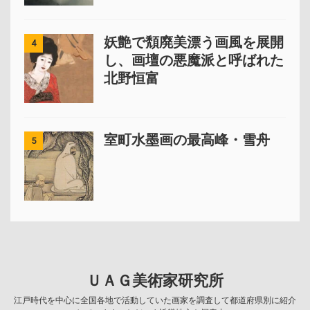
妖艶で頽廃美漂う画風を展開
4
し、画壇の悪魔派と呼ばれた
北野恒富
室町水墨画の最高峰・雪舟
5
ＵＡＧ美術家研究所
江戸時代を中心に全国各地で活動していた画家を調査して都道府県別に紹介