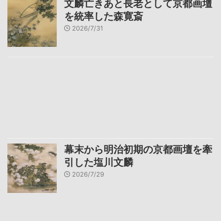
文麟亡きあと長老として京都画壇
を統率した森寛斎
2026/7/31
幕末から明治初期の京都画壇を牽
引した塩川文麟
2026/7/29