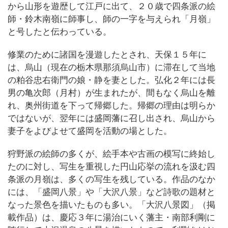
から山形を遊歴して江戸に出て、２０歳で四条派の絵
師・鈴木南嶺に師事し、師の一字を与えられ「月嶺」
と号したと伝わっている。
修業のために諸国を漫遊したとされ、天保１５年に
は、烏山（現在の栃木県那須烏山市）に滞在して当地
の粕谷忠右衛門の娘・静を妻とした。弘化２年には長
男の亀次郎（月村）が生まれたが、間もなく烏山を離
れ、奥州街道を下って帰郷した。帰郷の理由は明らか
ではないが、翌年には盛岡藩に召し出され、烏山から
妻子をよびよせて盛岡を活動の場とした。
狩野派の絵師の多くが、絵手本や古画の模写に終始し
たのに対し、写生を重視した円山応挙の流れを汲む四
条派の月嶺は、多くの写生を残している。作品のなか
には、「盛岡八景」や「大沢八景」など詩歌の題材と
なった景色を描いたものも多い。「大沢八景図」（掲
載作品）は、慶応３年に湯治にいく藩主・南部利剛に