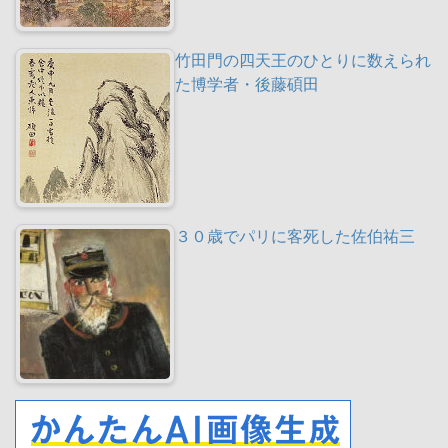
竹田門の四天王のひとりに数えられ
た博学者・後藤碩田
３０歳でパリに客死した佐伯祐三