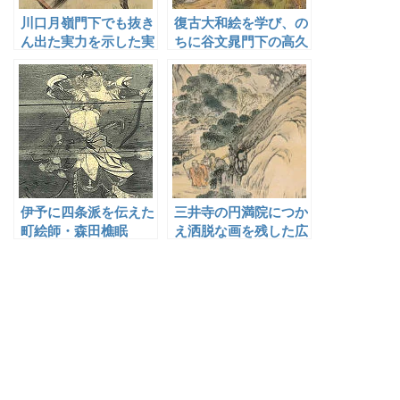
川口月嶺門下でも抜き
復古大和絵を学び、の
ん出た実力を示した実
ちに谷文晁門下の高久
子の川口月村
靄厓の後を継ぎ、大和
絵と南画を融合した画
風を確立した高久隆古
伊予に四条派を伝えた
三井寺の円満院につか
町絵師・森田樵眠
え洒脱な画を残した広
瀬柏園