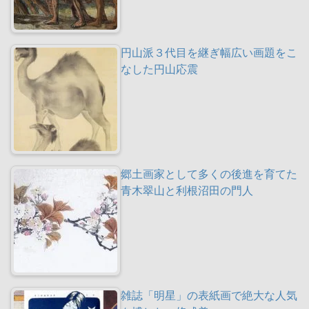
円山派３代目を継ぎ幅広い画題をこ
なした円山応震
郷土画家として多くの後進を育てた
青木翠山と利根沼田の門人
雑誌「明星」の表紙画で絶大な人気