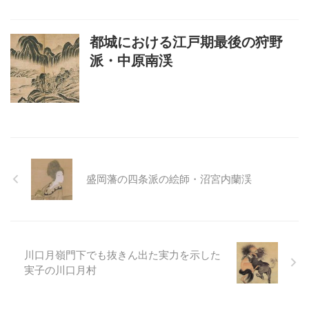
都城における江戸期最後の狩野
派・中原南渓
盛岡藩の四条派の絵師・沼宮内蘭渓
川口月嶺門下でも抜きん出た実力を示した
実子の川口月村