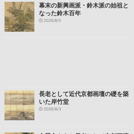
幕末の新興画派・鈴木派の始祖と
なった鈴木百年
2026/8/5
長老として近代京都画壇の礎を築
いた岸竹堂
2026/8/3