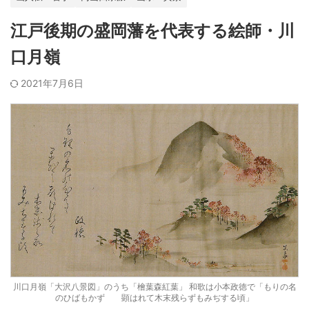
江戸後期の盛岡藩を代表する絵師・川
口月嶺
2021年7月6日
川口月嶺「大沢八景図」のうち「檜葉森紅葉」 和歌は小本政徳で「もりの名
のひばもかずゝゝ顕はれて木末残らずもみぢする頃」