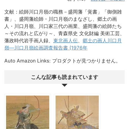
文献：絵師川口月嶺の職務－盛岡藩「覚書」「御側雑
書」、盛岡藩絵師・川口月嶺のまなざし、郷土の画
人・川口月嶺、川口家三代の画業、盛岡藩の絵師たち
～その流れと広がり～、青森県史 文化財編 美術工芸、
藩政時代岩手画人録、
東北画人伝
、
郷土の画人川口月
嶺―川口月嶺絵画調査報告書 (1976年
Auto Amazon Links: プロダクトが見つかりません。
こんな記事も読まれています