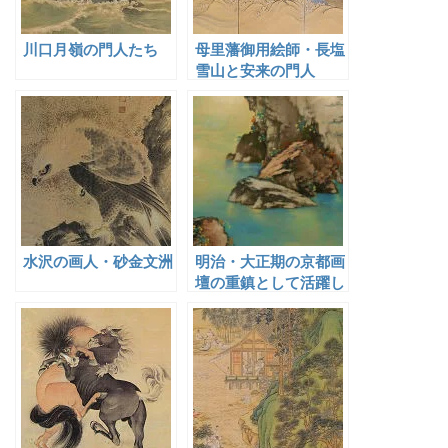
川口月嶺の門人たち
母里藩御用絵師・長塩
雪山と安来の門人
水沢の画人・砂金文洲
明治・大正期の京都画
壇の重鎮として活躍し
た山元春挙