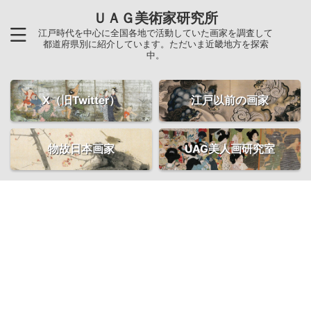
ＵＡＧ美術家研究所
江戸時代を中心に全国各地で活動していた画家を調査して
都道府県別に紹介しています。ただいま近畿地方を探索
中。
X（旧Twitter）
江戸以前の画家
物故日本画家
UAG美人画研究室