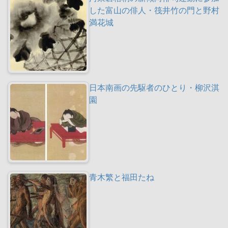
した富山の俳人・筏井竹の門と野村
満花城
日本南画の先駆者のひとり・柳沢淇
園
青木繁と福田たね