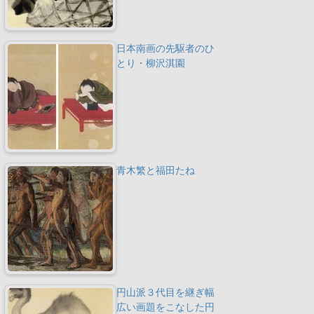
日本南画の先駆者のひ
とり・柳沢淇園
青木繁と福田たね
円山派３代目を継ぎ幅
広い画題をこなした円