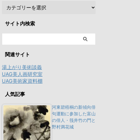
サイト内検索
関連サイト
湯上がり美術談義
UAG美人画研究室
UAG美術家資料棚
人気記事
河東碧梧桐の新傾向俳
句運動に参加した富山
の俳人・筏井竹の門と
野村満花城