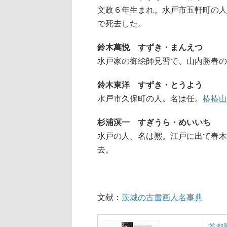
文政６年生まれ。水戸市五軒町の人
で死去した。
鈴木萬悦 すずき・まんえつ
水戸家の御絵師見習で、山内勝春の
鈴木東洋 すずき・とうよう
水戸市久保町の人。名は任。
椿椿山
杉浦溟一 すぎうら・めいいち
水戸の人。名は熈。江戸に出て春木
去。
文献：
茨城の古書画人名事典
首都