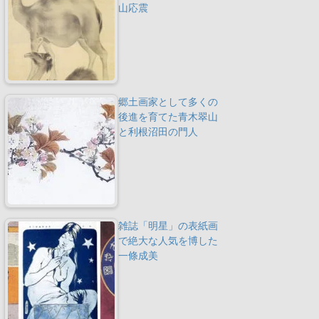
山応震
郷土画家として多くの
後進を育てた青木翠山
と利根沼田の門人
雑誌「明星」の表紙画
で絶大な人気を博した
一條成美