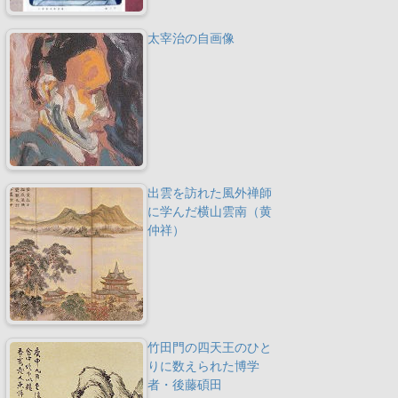
太宰治の自画像
出雲を訪れた風外禅師
に学んだ横山雲南（黄
仲祥）
竹田門の四天王のひと
りに数えられた博学
者・後藤碩田