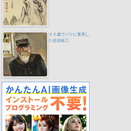
３０歳でパリに客死し
た佐伯祐三