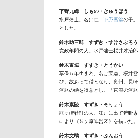
下野九峰 しもの・きゅうほう
水戸藩士。名は仁。
下野雪篁
の子。
とした。
鈴木助三郎 すずき・すけさぶろう
寛政年間の人。水戸藩士桜井才治郎
鈴木東海 すずき・とうかい
享保５年生まれ。名は宝鼎。桜井雪
び、故あって僧となり、奥州、長崎
河豚の絵を得意とし、「東海の河豚
鈴木素陵 すずき・そりょう
龍ヶ崎砂町の人。江戸に出て狩野素
により《関ヶ原陣営図》を描いた。
鈴木文鴎 すずき・ぶんおう