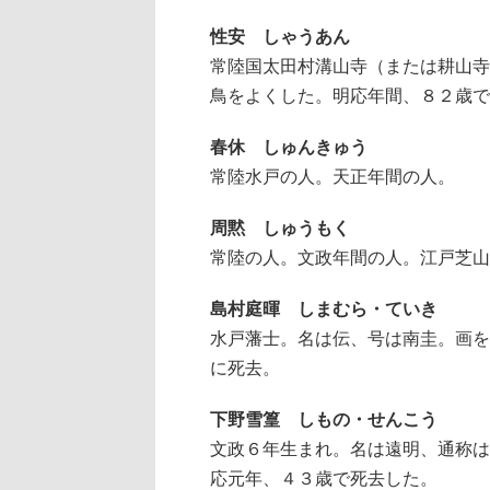
性安 しゃうあん
常陸国太田村溝山寺（または耕山寺
鳥をよくした。明応年間、８２歳で
春休 しゅんきゅう
常陸水戸の人。天正年間の人。
周黙 しゅうもく
常陸の人。文政年間の人。江戸芝山
島村庭暉 しまむら・ていき
水戸藩士。名は伝、号は南圭。画を
に死去。
下野雪篁 しもの・せんこう
文政６年生まれ。名は遠明、通称は
応元年、４３歳で死去した。