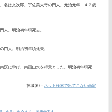
。名は文次郎。宇佐美太奇の門人。元治元年、４２歳
門人。明治初年頃死去。
の門人。明治初年頃死去。
南溟に学び、南画山水を得意とした。明治初年頃死
茨城(6)－
ネット検索で出てこない画家
圏 名作に出会える 美術館案内