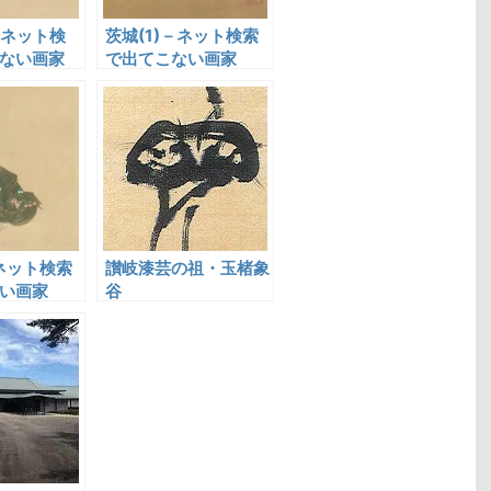
－ネット検
茨城(1)－ネット検索
ない画家
で出てこない画家
－ネット検索
讃岐漆芸の祖・玉楮象
い画家
谷