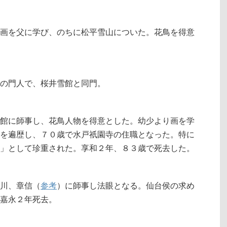
画を父に学び、のちに松平雪山についた。花鳥を得意
の門人で、桜井雪館と同門。
館に師事し、花鳥人物を得意とした。幼少より画を学
を遍歴し、７０歳で水戸祇園寺の住職となった。特に
」として珍重された。享和２年、８３歳で死去した。
川、章信（
参考
）に師事し法眼となる。仙台侯の求め
嘉永２年死去。