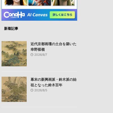
新着記事
近代京都画壇の土台を築いた
幸野楳嶺
2026/8/7
幕末の新興画派・鈴木派の始
祖となった鈴木百年
2026/8/5