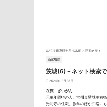
UAG美術家研究所HOME
>
画家略歴
>
画家略歴
茨城(6)－ネット検索
2024年12月28日
在顔 ざいがん
元亀年間頃の人。常州真壁城主右衛
光明寺の住職。教学のほか兵略にも