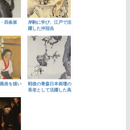
・四条派
岸駒に学び、江戸で活
躍した沖冠岳
風俗を描い
戦後の青森日本画壇の
長老として活躍した高
橋竹年