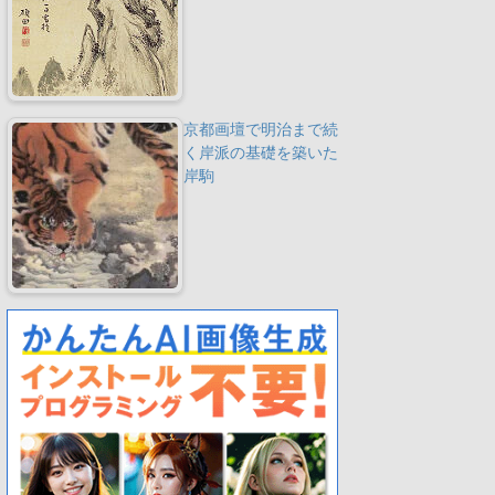
京都画壇で明治まで続
く岸派の基礎を築いた
岸駒