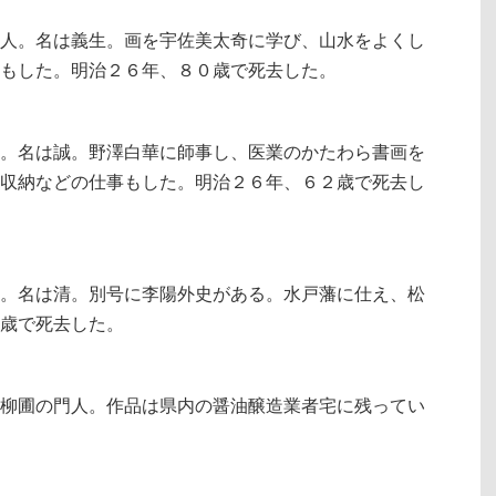
人。名は義生。画を宇佐美太奇に学び、山水をよくし
もした。明治２６年、８０歳で死去した。
。名は誠。野澤白華に師事し、医業のかたわら書画を
収納などの仕事もした。明治２６年、６２歳で死去し
。名は清。別号に李陽外史がある。水戸藩に仕え、松
歳で死去した。
柳圃の門人。作品は県内の醤油醸造業者宅に残ってい