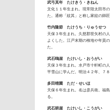
武弓其年 たけきう・きねん
文化１１年生まれ。現常陸太田市の
た。通称「紋其」と称し家紋の師匠
竹内隆節 たけうち・りゅうせつ
天保３年生まれ。久慈郡世矢村の人
よくした。江戸末期の検地や年貢の
た。
武石鴎崖 たけいし・おうがい
天保３年生まれ。水戸市十軒町の人
平雪山に学んだ。明治４２年、７８
多田晴圃 ただ・せいほ
天保６年生まれ。名は彦兵衛。福島
る。
武石耕崖 たけいし・こうがい