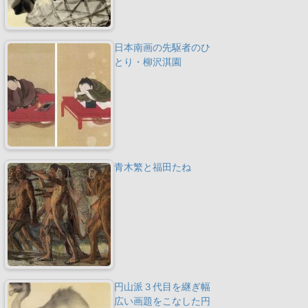
日本南画の先駆者のひ
とり・柳沢淇園
青木繁と福田たね
円山派３代目を継ぎ幅
広い画題をこなした円