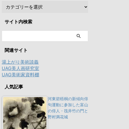
サイト内検索
関連サイト
湯上がり美術談義
UAG美人画研究室
UAG美術家資料棚
人気記事
河東碧梧桐の新傾向俳
句運動に参加した富山
の俳人・筏井竹の門と
野村満花城