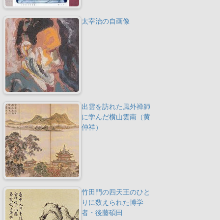
太宰治の自画像
出雲を訪れた風外禅師
に学んだ横山雲南（黄
仲祥）
竹田門の四天王のひと
りに数えられた博学
者・後藤碩田