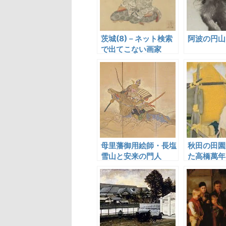
茨城(8)－ネット検索
阿波の円山
で出てこない画家
母里藩御用絵師・長塩
秋田の田園
雪山と安来の門人
た高橋萬年