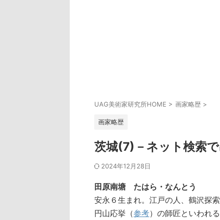
UAG美術家研究所HOME
>
画家略歴
>
画家略歴
茨城(7)－ネット検索
2024年12月28日
田原南塘 たはら・なんとう
安永６生まれ。江戸の人、鶴沢探索
円山応挙（
参考
）の師匠といわれる