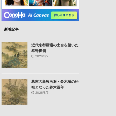
新着記事
近代京都画壇の土台を築いた
幸野楳嶺
2026/8/7
幕末の新興画派・鈴木派の始
祖となった鈴木百年
2026/8/5