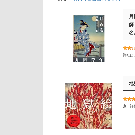
月
師
名
詳細は
地
点 -
詳