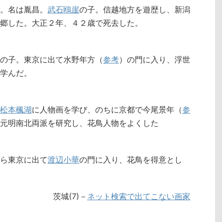
。名は胤昌。
武石鴎崖
の子。信越地方を遊歴し、新潟
郷した。大正２年、４２歳で死去した。
の子。東京に出て水野年方（
参考
）の門に入り、浮世
学んだ。
松本楓湖
に人物画を学び、のちに京都で今尾景年（
参
元明南北両派を研究し、花鳥人物をよくした
ら東京に出て
渡辺小華
の門に入り、花鳥を得意とし
茨城(7)－
ネット検索で出てこない画家