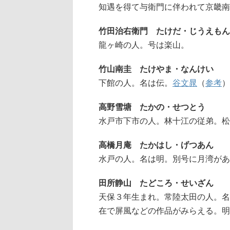
知遇を得て与衛門に伴われて京畿南
竹田治右衛門 たけだ・じうえもん
龍ヶ崎の人。号は楽山。
竹山南圭 たけやま・なんけい
下館の人。名は伝。
谷文晁
（
参考
）
高野雪塘 たかの・せつとう
水戸市下市の人。林十江の従弟。松
高橋月庵 たかはし・げつあん
水戸の人。名は明。別号に月湾があ
田所静山 たどころ・せいざん
天保３年生まれ。常陸太田の人。名
在で屏風などの作品がみらえる。明