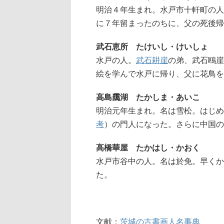
明治４年生まれ。水戸市十軒町の人
に７年留まったのちに、父の死後帰
武石恵所 たけいし・けいしょ
水戸の人。
武石耕崖
の弟、武石鴎崖
絵を学んで水戸に帰り、父に花鳥を
高島靄湖 たかしま・あいこ
明治元年生まれ。名は雪松。はじめ
考
）の門人になった。さらに中国の
高橋華屋 たかはし・かおく
水戸市谷中の人。名は於免。早くか
た。
文献：
茨城の古書画人名事典