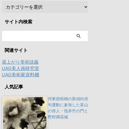
サイト内検索
関連サイト
湯上がり美術談義
UAG美人画研究室
UAG美術家資料棚
人気記事
河東碧梧桐の新傾向俳
句運動に参加した富山
の俳人・筏井竹の門と
野村満花城