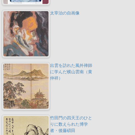
太宰治の自画像
出雲を訪れた風外禅師
に学んだ横山雲南（黄
仲祥）
竹田門の四天王のひと
りに数えられた博学
者・後藤碩田