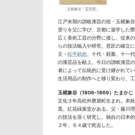
玉楮象谷「霊芝図」
江戸末期の讃岐漆芸の祖・玉楮象谷（
塗りを父に学び、京都に遊学した際
広く美術工芸の分野に接し、従来の
らの技法輸入や研究、意匠の確立に
主・
松平頼恕
、十代・頼胤、十一代
の漆芸品を献上、今日の讃岐漆芸の
者によって伝統的に受け継がれてい
生活用品の制作へと移り変わり、工
玉楮象谷（1806-1869）たまか
文化３年高松外磨屋町生まれ。本姓
黒、紅花緑葉堂がある。父・藤川理
の技法を深く研究し、独自の日本的
２年、６４歳で死去した。