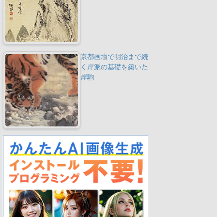
京都画壇で明治まで続
く岸派の基礎を築いた
岸駒