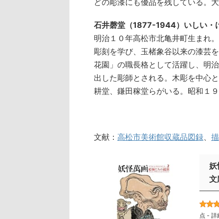
どの彫漆にも優品を残している。大
石井磬堂（1877-1944）いしい
明治１０年高松市北亀井町生まれ。
彫刻を学び、玉楮象谷以来の漆芸を
花園」の職長格として活躍し、明治
出した彫師とされる。木彫を中心と
耕堂、鎌田稼堂らがいる。昭和１９
文献：
高松市美術館収蔵品図録
、
描
妖
文
点 -
詳