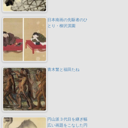
日本南画の先駆者のひ
とり・柳沢淇園
青木繁と福田たね
円山派３代目を継ぎ幅
広い画題をこなした円