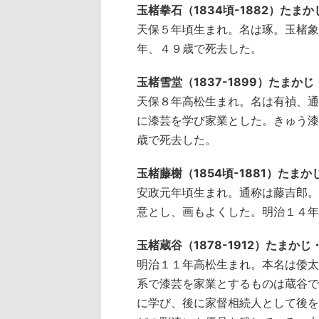
玉楮拳石（1834頃-1882）たま
天保５年頃生まれ。名は琢。玉楮象
年、４９歳で死去した。
玉楮雪堂（1837-1899）たまか
天保８年高松生まれ。名は有禎、通
に漆芸を学び家業とした。きゅう漆
歳で死去した。
玉楮藤榭（1854頃-1881）たま
安政元年頃生まれ。通称は藤吉郎。
意とし、画もよくした。明治１４年
玉楮蔵谷（1878-1912）たまか
明治１１年高松生まれ。本名は倭太
系で漆芸を家業とするものは蔵谷で
に学び、後に家督相続人として後を