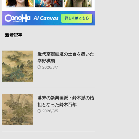
新着記事
近代京都画壇の土台を築いた
幸野楳嶺
2026/8/7
幕末の新興画派・鈴木派の始
祖となった鈴木百年
2026/8/5