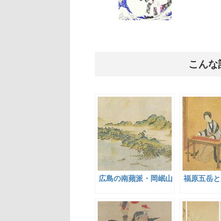
こんな
広島の南蘋派・岡岷山
福原五岳と