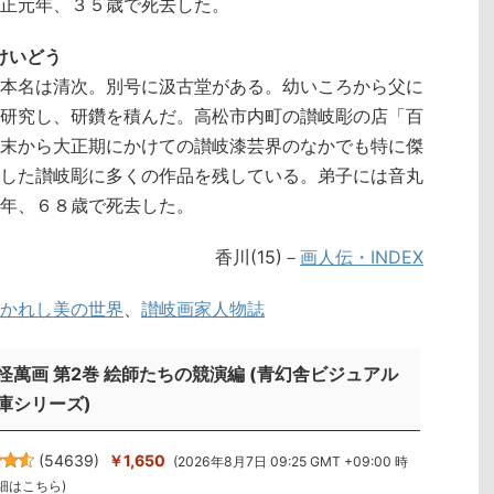
正元年、３５歳で死去した。
・けいどう
本名は清次。別号に汲古堂がある。幼いころから父に
研究し、研鑽を積んだ。高松市内町の讃岐彫の店「百
末から大正期にかけての讃岐漆芸界のなかでも特に傑
した讃岐彫に多くの作品を残している。弟子には音丸
年、６８歳で死去した。
香川(15)
－
画人伝・INDEX
かれし美の世界
、
讃岐画家人物誌
怪萬画 第2巻 絵師たちの競演編 (青幻舎ビジュアル
庫シリーズ)
(
54639
)
￥1,650
(2026年8月7日 09:25 GMT +09:00 時
細はこちら
)