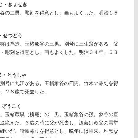
かじ・きょせき
谷の二男。彫刻を得意とし、画もよくした。明治１５
じ・せつどう
称は為造。玉楮象谷の三男。別号に三生翁がある。父
・彫刻を得意とし、画もよくした。明治３４年、６３
かじ・とうしゃ
別号に九江がある。玉楮象谷の四男。竹木の彫刻を得
、２８歳で死去した。
じ・ぞうこく
。玉楮蔵黒（槐庵）の二男。玉楮象谷の孫。象谷の直
途絶えた。３歳の時に父が死去し、漆芸は叔父の雪堂
継いだ。讃岐彫りを得意とし、晩年には堆朱、堆黒な