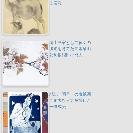
山応震
郷土画家として多くの
後進を育てた青木翠山
と利根沼田の門人
雑誌「明星」の表紙画
で絶大な人気を博した
一條成美