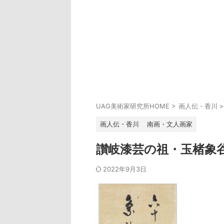
UAG美術家研究所HOME
>
画人伝・香川
>
画人伝・香川
南画・文人画家
讃岐漆芸の祖・玉楮象
2022年9月3日