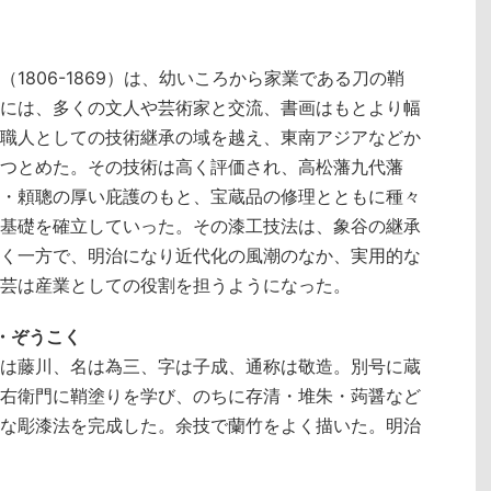
1806-1869）は、幼いころから家業である刀の鞘
には、多くの文人や芸術家と交流、書画はもとより幅
職人としての技術継承の域を越え、東南アジアなどか
つとめた。その技術は高く評価され、高松藩九代藩
・頼聰の厚い庇護のもと、宝蔵品の修理とともに種々
基礎を確立していった。その漆工技法は、象谷の継承
く一方で、明治になり近代化の風潮のなか、実用的な
芸は産業としての役割を担うようになった。
じ・ぞうこく
は藤川、名は為三、字は子成、通称は敬造。別号に蔵
右衛門に鞘塗りを学び、のちに存清・堆朱・蒟醤など
な彫漆法を完成した。余技で蘭竹をよく描いた。明治