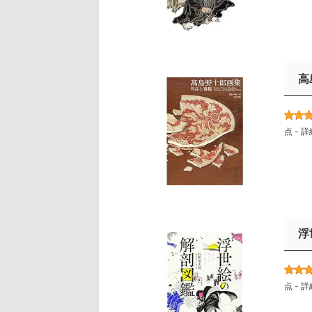
高
点 -
詳
浮
点 -
詳