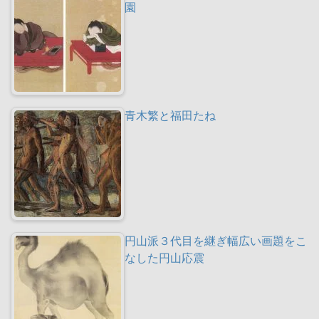
園
青木繁と福田たね
円山派３代目を継ぎ幅広い画題をこ
なした円山応震