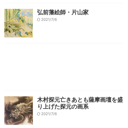
弘前藩絵師・片山家
2021/7/6
木村探元亡きあとも薩摩画壇を盛
り上げた探元の画系
2021/7/6