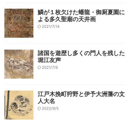
鱗が１枚欠けた蟠龍・御厨夏園に
よる多久聖廟の天井画
2021/7/14
諸国を遊歴し多くの門人を残した
堀江友声
2021/7/9
江戸木挽町狩野と伊予大洲藩の文
人大名
2022/9/5