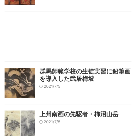
群馬師範学校の生徒実習に鉛筆画
を導入した武居梅坡
2021/7/5
上州南画の先駆者・柿沼山岳
2021/7/5