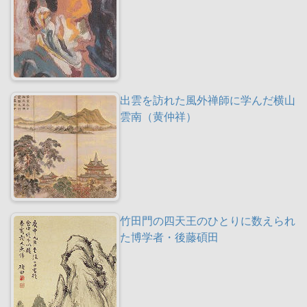
出雲を訪れた風外禅師に学んだ横山
雲南（黄仲祥）
竹田門の四天王のひとりに数えられ
た博学者・後藤碩田