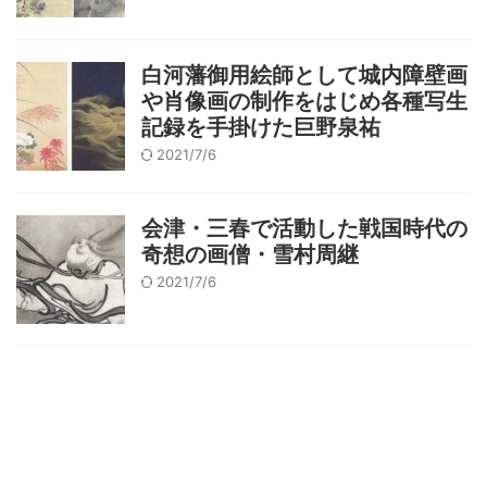
白河藩御用絵師として城内障壁画
や肖像画の制作をはじめ各種写生
記録を手掛けた巨野泉祐
2021/7/6
会津・三春で活動した戦国時代の
奇想の画僧・雪村周継
2021/7/6