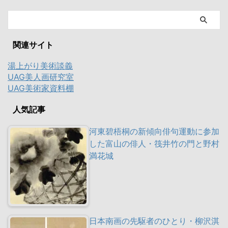
関連サイト
湯上がり美術談義
UAG美人画研究室
UAG美術家資料棚
人気記事
河東碧梧桐の新傾向俳句運動に参加
した富山の俳人・筏井竹の門と野村
満花城
日本南画の先駆者のひとり・柳沢淇