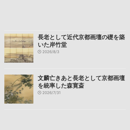
長老として近代京都画壇の礎を築
いた岸竹堂
2026/8/3
文麟亡きあと長老として京都画壇
を統率した森寛斎
2026/7/31