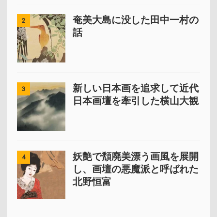
奄美大島に没した田中一村の
2
話
新しい日本画を追求して近代
3
日本画壇を牽引した横山大観
妖艶で頽廃美漂う画風を展開
4
し、画壇の悪魔派と呼ばれた
北野恒富