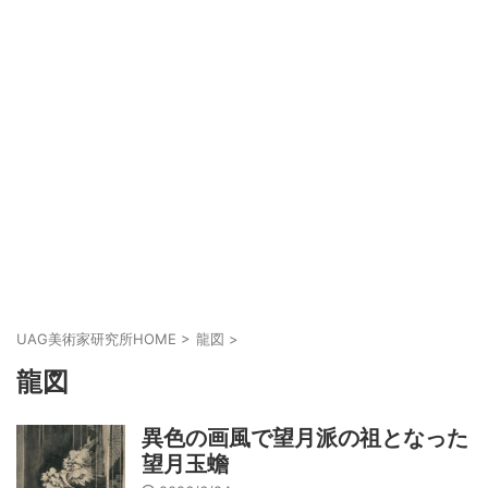
UAG美術家研究所HOME
>
龍図
>
龍図
異色の画風で望月派の祖となった
望月玉蟾