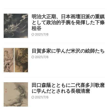
明治大正期、日本画壇旧派の重鎮
として政治的手腕を発揮した下條
桂谷
2021/7/6
目賀多家に学んだ米沢の絵師たち
2021/7/6
田口森蔭とともに二代喜多川歌麿
に学んだとされる長嶺清麿
2021/7/6