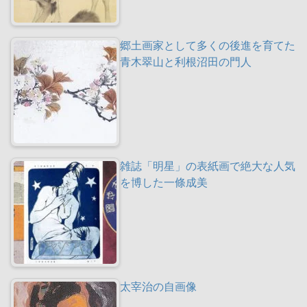
郷土画家として多くの後進を育てた
青木翠山と利根沼田の門人
雑誌「明星」の表紙画で絶大な人気
を博した一條成美
太宰治の自画像