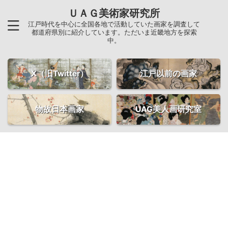
ＵＡＧ美術家研究所
江戸時代を中心に全国各地で活動していた画家を調査して
都道府県別に紹介しています。ただいま近畿地方を探索
中。
X（旧Twitter）
江戸以前の画家
物故日本画家
UAG美人画研究室