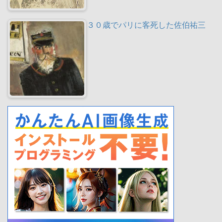
３０歳でパリに客死した佐伯祐三