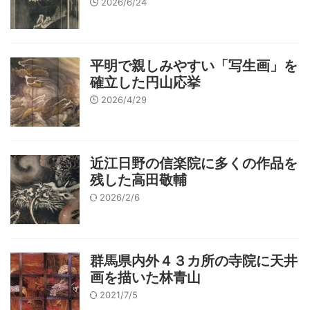
2026/6/24
平明で親しみやすい「写生画」を
確立した円山応挙
2026/4/29
近江日野の信楽院に多くの作品を
残した高田敬輔
2026/2/6
群馬県内外４３カ所の寺院に天井
画を描いた林青山
2021/7/5