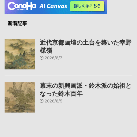
新着記事
近代京都画壇の土台を築いた幸野
楳嶺
2026/8/7
幕末の新興画派・鈴木派の始祖と
なった鈴木百年
2026/8/5