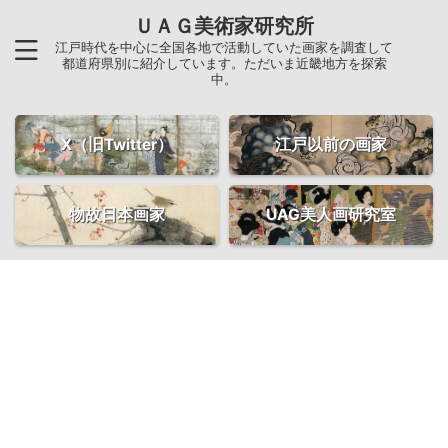
ＵＡＧ美術家研究所
江戸時代を中心に全国各地で活動していた画家を調査して
都道府県別に紹介しています。ただいま近畿地方を探索
中。
X（旧Twitter）
江戸以前の画家
物故日本画家
UAG美人画研究室