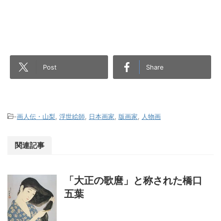
Post
Share
-
画人伝・山梨
,
浮世絵師
,
日本画家
,
版画家
,
人物画
関連記事
「大正の歌麿」と称された橋口
五葉