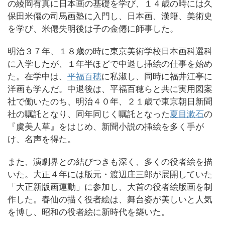
の綾岡有真に日本画の基礎を学び、１４歳の時には久
保田米僊の司馬画塾に入門し、日本画、漢籍、美術史
を学び、米僊失明後は子の金僊に師事した。
明治３７年、１８歳の時に東京美術学校日本画科選科
に入学したが、１年半ほどで中退し挿絵の仕事を始め
た。在学中は、
平福百穂
に私淑し、同時に福井江亭に
洋画も学んだ。中退後は、平福百穂らと共に実用図案
社で働いたのち、明治４０年、２１歳で東京朝日新聞
社の嘱託となり、同年同じく嘱託となった
夏目漱石
の
『虞美人草』をはじめ、新聞小説の挿絵を多く手が
け、名声を得た。
また、演劇界との結びつきも深く、多くの役者絵を描
いた。大正４年には版元・渡辺庄三郎が展開していた
「大正新版画運動」に参加し、大首の役者絵版画を制
作した。春仙の描く役者絵は、舞台姿が美しいと人気
を博し、昭和の役者絵に新時代を築いた。