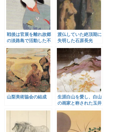
戦後は官展を離れ故郷
渡仏していた絶頂期に
の淡路島で活動した不
失明した石原長光
動立山
山梨美術協会の結成
生涯白山を愛し、白山
の画家と称された玉井
敬泉