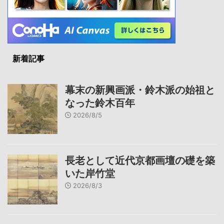
新着記事
幕末の新興画派・鈴木派の始祖と
なった鈴木百年
2026/8/5
長老として近代京都画壇の礎を築
いた岸竹堂
2026/8/3