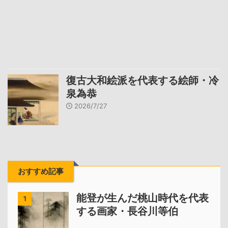
復古大和絵派を代表する絵師・冷
泉為恭
2026/7/27
おすすめ記事
能登が生んだ桃山時代を代表
1
する画家・長谷川等伯