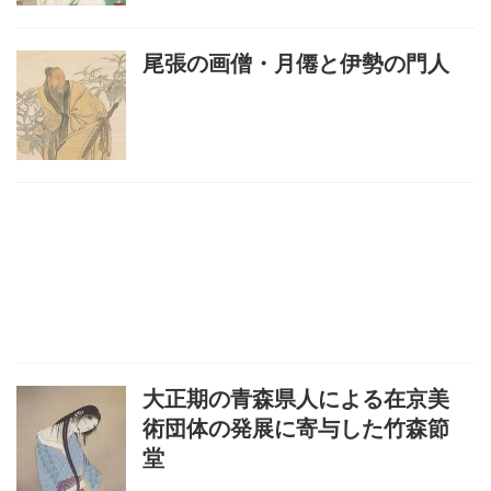
尾張の画僧・月僊と伊勢の門人
大正期の青森県人による在京美
術団体の発展に寄与した竹森節
堂