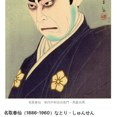
名取春仙「初代中村吉右衛門－馬盥光秀」
名取春仙（1886-1960）なとり・しゅんせん