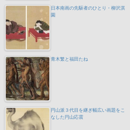
日本南画の先駆者のひとり・柳沢淇
園
青木繁と福田たね
円山派３代目を継ぎ幅広い画題をこ
なした円山応震