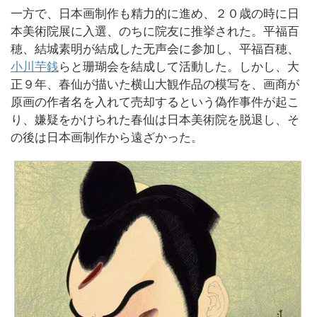
一方で、日本画制作も精力的に進め、２０歳の時に日
本美術院展に入選、のちに院友に推挙された。平福百
穂、結城素明が結成した无声会に参加し、平福百穂、
小川芋銭
らと珊瑚会を結成して活動した。しかし、大
正９年、春仙が描いた横山大観作品の模写を、画商が
原画の作者名を入れて売却するという偽作事件が起こ
り、嫌疑をかけられた春仙は日本美術院を脱退し、そ
の後は日本画制作から遠ざかった。