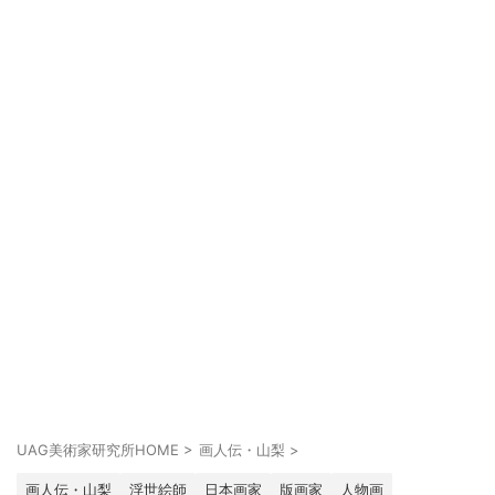
UAG美術家研究所HOME
>
画人伝・山梨
>
画人伝・山梨
浮世絵師
日本画家
版画家
人物画