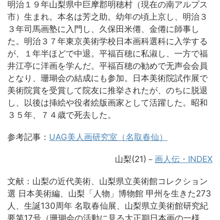
明治１９年山梨県中巨摩郡明穂村（現在の南アルプス
市）生まれ。本名は芳之助。幼年の頃上京し、明治３
３年司馬画塾に入門し、久保田米僊、金僊に師事し
た。明治３７年東京美術学校日本画科選科に入学する
が、１年半ほどで中退。平福百穂に私淑し、一方で福
井江亭に洋画を学んだ。平福百穂の勧めで无声会会員
となり、珊瑚会の結成にも参加。日本美術院試作展で
美術院賞を受賞して院友に推挙されたが、のちに脱退
し、以後は挿絵や役者絵版画家として活躍した。昭和
３５年、７４歳で死去した。
参考記事：
UAG美人画研究室（名取春仙）
山梨(21)－
画人伝・INDEX
文献：山梨の近代美術、山梨県立美術館コレクション
選 日本美術編、山梨「人物」博物館 甲州を生きた273
人、生誕130周年 名取春仙展、山梨県立美術館研究紀
要第17号（珊瑚会の活動に見る大正期日本画の一様