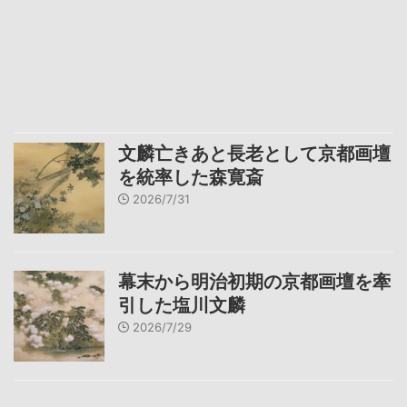
文麟亡きあと長老として京都画壇
を統率した森寛斎
2026/7/31
幕末から明治初期の京都画壇を牽
引した塩川文麟
2026/7/29