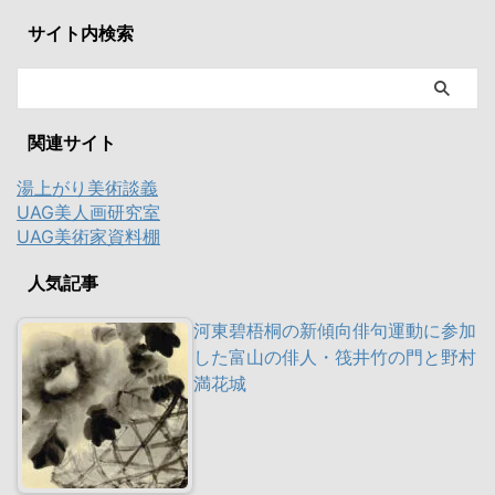
サイト内検索
関連サイト
湯上がり美術談義
UAG美人画研究室
UAG美術家資料棚
人気記事
河東碧梧桐の新傾向俳句運動に参加
した富山の俳人・筏井竹の門と野村
満花城