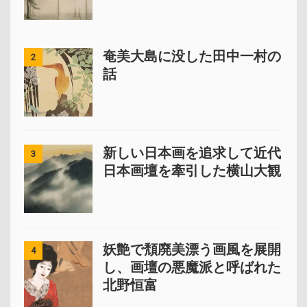
奄美大島に没した田中一村の
2
話
新しい日本画を追求して近代
3
日本画壇を牽引した横山大観
妖艶で頽廃美漂う画風を展開
4
し、画壇の悪魔派と呼ばれた
北野恒富