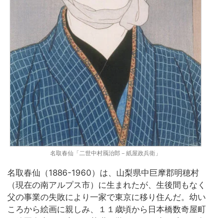
名取春仙「二世中村鴈治郎－紙屋政兵衛」
名取春仙（1886-1960）は、山梨県中巨摩郡明穂村
（現在の南アルプス市）に生まれたが、生後間もなく
父の事業の失敗により一家で東京に移り住んだ。幼い
ころから絵画に親しみ、１１歳頃から日本橋数奇屋町