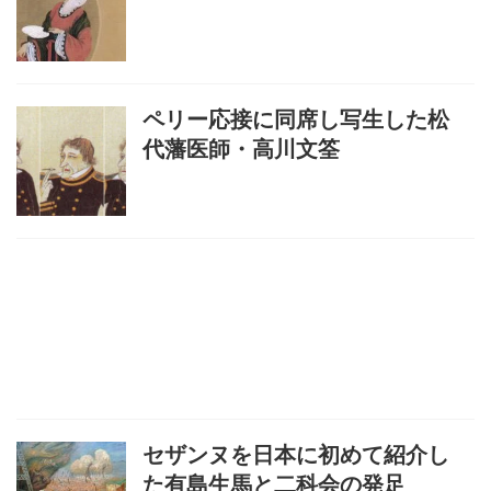
ペリー応接に同席し写生した松
代藩医師・高川文筌
セザンヌを日本に初めて紹介し
た有島生馬と二科会の発足