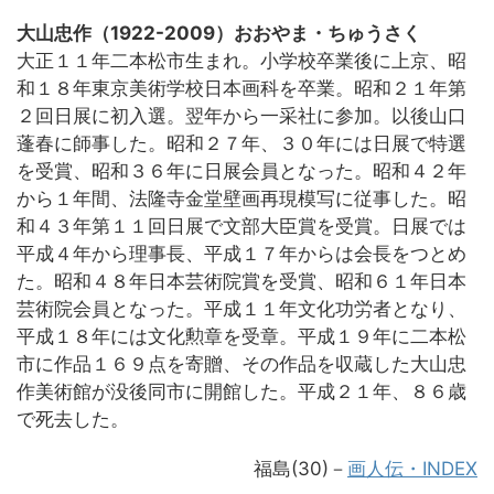
大山忠作（1922-2009）おおやま・ちゅうさく
大正１１年二本松市生まれ。小学校卒業後に上京、昭
和１８年東京美術学校日本画科を卒業。昭和２１年第
２回日展に初入選。翌年から一采社に参加。以後山口
蓬春に師事した。昭和２７年、３０年には日展で特選
を受賞、昭和３６年に日展会員となった。昭和４２年
から１年間、法隆寺金堂壁画再現模写に従事した。昭
和４３年第１１回日展で文部大臣賞を受賞。日展では
平成４年から理事長、平成１７年からは会長をつとめ
た。昭和４８年日本芸術院賞を受賞、昭和６１年日本
芸術院会員となった。平成１１年文化功労者となり、
平成１８年には文化勲章を受章。平成１９年に二本松
市に作品１６９点を寄贈、その作品を収蔵した大山忠
作美術館が没後同市に開館した。平成２１年、８６歳
で死去した。
福島(30)－
画人伝・INDEX