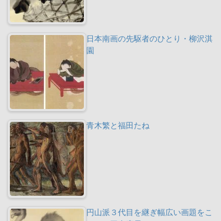
日本南画の先駆者のひとり・柳沢淇
園
青木繁と福田たね
円山派３代目を継ぎ幅広い画題をこ