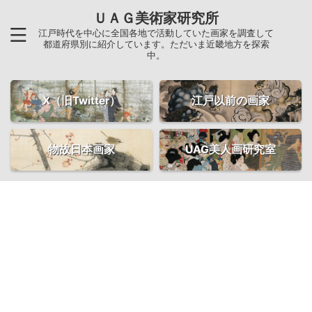
ＵＡＧ美術家研究所
江戸時代を中心に全国各地で活動していた画家を調査して
都道府県別に紹介しています。ただいま近畿地方を探索
中。
X（旧Twitter）
江戸以前の画家
物故日本画家
UAG美人画研究室