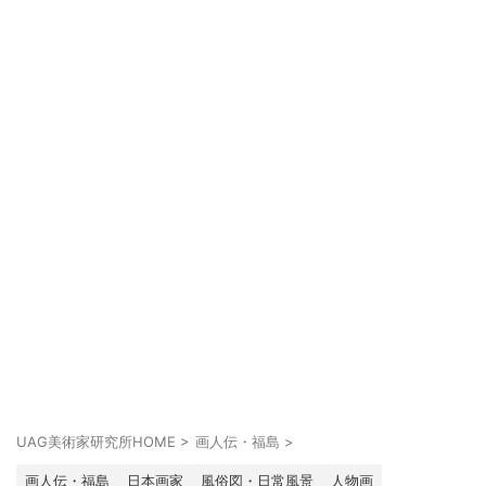
UAG美術家研究所HOME
>
画人伝・福島
>
画人伝・福島
日本画家
風俗図・日常風景
人物画