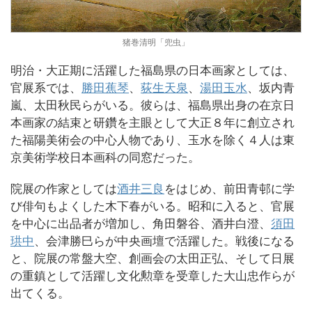
猪巻清明「兜虫」
明治・大正期に活躍した福島県の日本画家としては、
官展系では、
勝田蕉琴
、
荻生天泉
、
湯田玉水
、坂内青
嵐、太田秋民らがいる。彼らは、福島県出身の在京日
本画家の結束と研鑽を主眼として大正８年に創立され
た福陽美術会の中心人物であり、玉水を除く４人は東
京美術学校日本画科の同窓だった。
院展の作家としては
酒井三良
をはじめ、前田青邨に学
び俳句もよくした木下春がいる。昭和に入ると、官展
を中心に出品者が増加し、角田磐谷、酒井白澄、
須田
珙中
、会津勝巳らが中央画壇で活躍した。戦後になる
と、院展の常盤大空、創画会の太田正弘、そして日展
の重鎮として活躍し文化勲章を受章した大山忠作らが
出てくる。