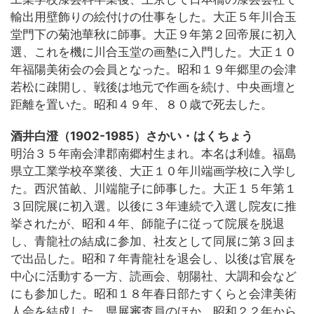
輸出用壁飾りの絵付けの仕事をした。大正５年川合玉
堂門下の菊池華秋に師事。大正９年第２回帝展に初入
選、これを機に川合玉堂の画塾に入門した。大正１０
年福陽美術会の会員となった。昭和１９年郷里の会津
若松に疎開し、戦後は地元で作画を続け、中央画壇と
距離を置いた。昭和４９年、８０歳で死去した。
酒井白澄（1902-1985）さかい・はくちょう
明治３５年南会津郡南郷村生まれ。本名は利雄。福島
県立工業学校卒業後、大正１０年川端画学校に入学し
た。西沢笛畝、川端龍子に師事した。大正１５年第１
３回院展に初入選。以後に３年連続で入選し院友に推
挙されたが、昭和４年、師龍子に従って院展を脱退
し、青龍社の結成に参加、社友として同展に第３回ま
で出品した。昭和７年青龍社を退会し、以後は官展を
中心に活動する一方、読画会、朝陽社、大調和会など
にも参加した。昭和１８年春日部たすくらと会津美術
人会を結成した。県展審査員のほか、昭和２２年から