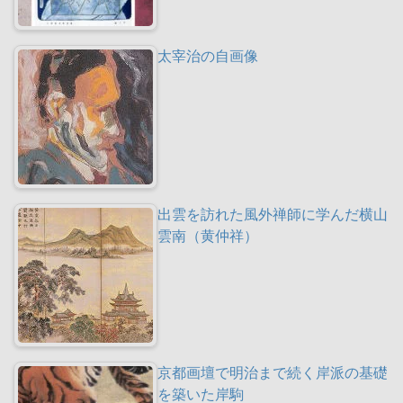
太宰治の自画像
出雲を訪れた風外禅師に学んだ横山
雲南（黄仲祥）
京都画壇で明治まで続く岸派の基礎
を築いた岸駒