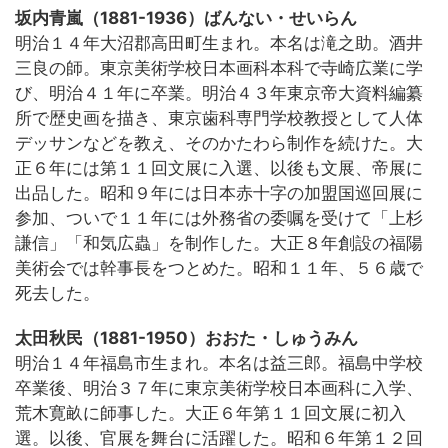
坂内青嵐（1881-1936）ばんない・せいらん
明治１４年大沼郡高田町生まれ。本名は滝之助。酒井
三良の師。東京美術学校日本画科本科で寺崎広業に学
び、明治４１年に卒業。明治４３年東京帝大資料編纂
所で歴史画を描き、東京歯科専門学校教授として人体
デッサンなどを教え、そのかたわら制作を続けた。大
正６年には第１１回文展に入選、以後も文展、帝展に
出品した。昭和９年には日本赤十字の加盟国巡回展に
参加、ついで１１年には外務省の委嘱を受けて「上杉
謙信」「和気広蟲」を制作した。大正８年創設の福陽
美術会では幹事長をつとめた。昭和１１年、５６歳で
死去した。
太田秋民（1881-1950）おおた・しゅうみん
明治１４年福島市生まれ。本名は益三郎。福島中学校
卒業後、明治３７年に東京美術学校日本画科に入学、
荒木寛畝に師事した。大正６年第１１回文展に初入
選。以後、官展を舞台に活躍した。昭和６年第１２回