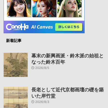
新着記事
幕末の新興画派・鈴木派の始祖と
なった鈴木百年
2026/8/5
長老として近代京都画壇の礎を築
いた岸竹堂
2026/8/3