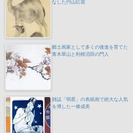
なした円山応震
郷土画家として多くの後進を育てた
青木翠山と利根沼田の門人
雑誌「明星」の表紙画で絶大な人気
を博した一條成美