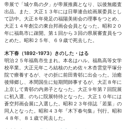
帝展で「城ケ島の夕」が帝展推薦となり、以後無鑑査
出品。また、大正１３年には日華連合絵画展委員とし
て訪中。大正８年発足の福陽美術会の理事をつとめ、
大正１４年創立の東台邦画会会員となった。昭和２０
年に福島市に疎開。第１回から３回の県展審査員をつ
とめた。昭和２５年、６９歳で死去した。
木下春（1892-1973）きのした・はる
明治２５年福島市生まれ。本名はハル。福島高等女学
校卒業。大正元年ころ結核のため佐々木杏雲堂平塚分
院で療養するが、その折に前田青邨に出会った。治癒
後帰郷し、本間国生に短期間師事するが、大正８年に
上京して青邨の内弟子となった。大正９年第７回院展
に初入選、のちに院展特待となった。大正１０年には
蒼空邦画会展に入選した。昭和２３年俳誌「若葉」の
同人となった。昭和４３年『木下春句集』刊行。昭和
４８年、８１歳で死去した。