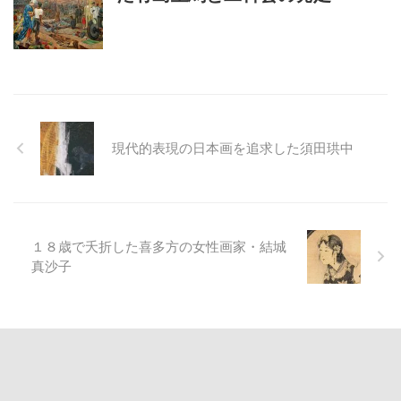
現代的表現の日本画を追求した須田珙中
１８歳で夭折した喜多方の女性画家・結城
真沙子