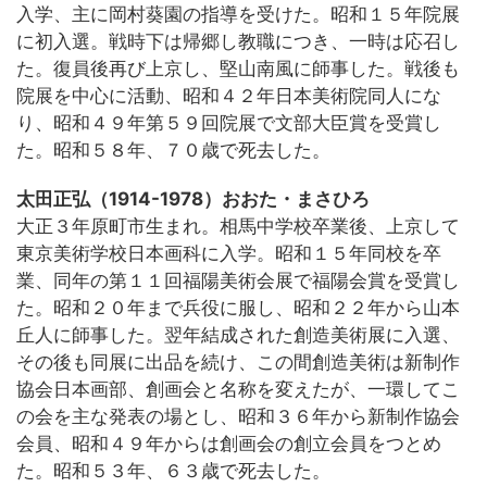
入学、主に岡村葵園の指導を受けた。昭和１５年院展
に初入選。戦時下は帰郷し教職につき、一時は応召し
た。復員後再び上京し、堅山南風に師事した。戦後も
院展を中心に活動、昭和４２年日本美術院同人にな
り、昭和４９年第５９回院展で文部大臣賞を受賞し
た。昭和５８年、７０歳で死去した。
太田正弘（1914-1978）おおた・まさひろ
大正３年原町市生まれ。相馬中学校卒業後、上京して
東京美術学校日本画科に入学。昭和１５年同校を卒
業、同年の第１１回福陽美術会展で福陽会賞を受賞し
た。昭和２０年まで兵役に服し、昭和２２年から山本
丘人に師事した。翌年結成された創造美術展に入選、
その後も同展に出品を続け、この間創造美術は新制作
協会日本画部、創画会と名称を変えたが、一環してこ
の会を主な発表の場とし、昭和３６年から新制作協会
会員、昭和４９年からは創画会の創立会員をつとめ
た。昭和５３年、６３歳で死去した。