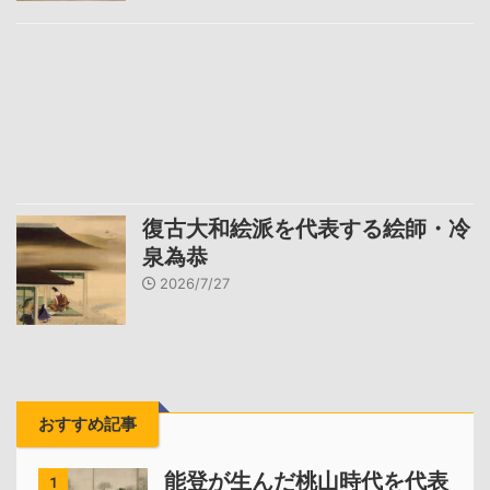
復古大和絵派を代表する絵師・冷
泉為恭
2026/7/27
おすすめ記事
能登が生んだ桃山時代を代表
1