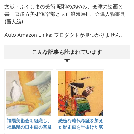
文献：ふくしまの美術 昭和のあゆみ、会津の絵画と
書、喜多方美術倶楽部と大正浪漫展Ⅲ、会津人物事典
(画人編)
Auto Amazon Links: プロダクトが見つかりません。
こんな記事も読まれています
福陽美術会を組織し、
緻密な時代考証を加え
福島県の日本画の普及
た歴史画を手掛けた荻
と向上に貢献した勝田
生天泉