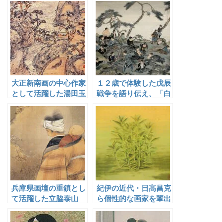
蕉琴
大正新南画の中心作家
１２歳で体験した戊辰
として活躍した湯田玉
戦争を語り伝え、「白
水
虎隊自刃之図」を描い
た佐野石峰
兵庫県画壇の重鎮とし
紀伊の近代・日高昌克
て活躍した立脇泰山
ら個性的な画家を輩出