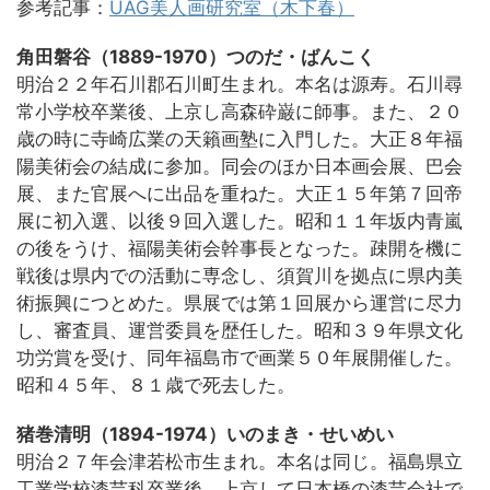
参考記事：
UAG美人画研究室（木下春）
角田磐谷（1889-1970）つのだ・ばんこく
明治２２年石川郡石川町生まれ。本名は源寿。石川尋
常小学校卒業後、上京し高森砕巌に師事。また、２０
歳の時に寺崎広業の天籟画塾に入門した。大正８年福
陽美術会の結成に参加。同会のほか日本画会展、巴会
展、また官展へに出品を重ねた。大正１５年第７回帝
展に初入選、以後９回入選した。昭和１１年坂内青嵐
の後をうけ、福陽美術会幹事長となった。疎開を機に
戦後は県内での活動に専念し、須賀川を拠点に県内美
術振興につとめた。県展では第１回展から運営に尽力
し、審査員、運営委員を歴任した。昭和３９年県文化
功労賞を受け、同年福島市で画業５０年展開催した。
昭和４５年、８１歳で死去した。
猪巻清明（1894-1974）いのまき・せいめい
明治２７年会津若松市生まれ。本名は同じ。福島県立
工業学校漆芸科卒業後、上京して日本橋の漆芸会社で