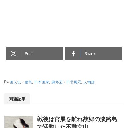
Post
Share
-
画人伝・福島
,
日本画家
,
風俗図・日常風景
,
人物画
関連記事
戦後は官展を離れ故郷の淡路島
で活動した不動立山