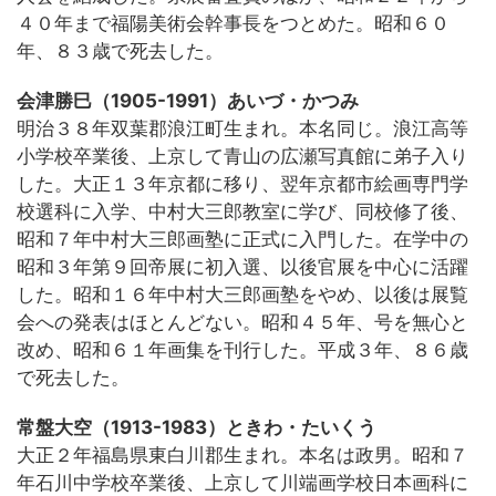
４０年まで福陽美術会幹事長をつとめた。昭和６０
年、８３歳で死去した。
会津勝巳（1905-1991）あいづ・かつみ
明治３８年双葉郡浪江町生まれ。本名同じ。浪江高等
小学校卒業後、上京して青山の広瀬写真館に弟子入り
した。大正１３年京都に移り、翌年京都市絵画専門学
校選科に入学、中村大三郎教室に学び、同校修了後、
昭和７年中村大三郎画塾に正式に入門した。在学中の
昭和３年第９回帝展に初入選、以後官展を中心に活躍
した。昭和１６年中村大三郎画塾をやめ、以後は展覧
会への発表はほとんどない。昭和４５年、号を無心と
改め、昭和６１年画集を刊行した。平成３年、８６歳
で死去した。
常盤大空（1913-1983）ときわ・たいくう
大正２年福島県東白川郡生まれ。本名は政男。昭和７
年石川中学校卒業後、上京して川端画学校日本画科に