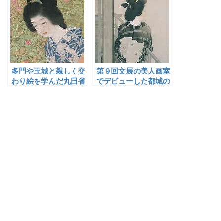
多門や玉城と親しく交
第９回文展の美人画室
わり絵を学んだ丸田省
でデビューした都城の
吾
美人画家・益田玉城