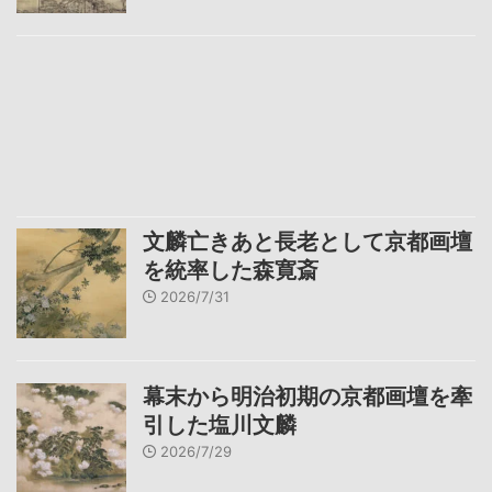
文麟亡きあと長老として京都画壇
を統率した森寛斎
2026/7/31
幕末から明治初期の京都画壇を牽
引した塩川文麟
2026/7/29