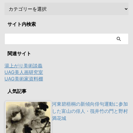
サイト内検索
関連サイト
湯上がり美術談義
UAG美人画研究室
UAG美術家資料棚
人気記事
河東碧梧桐の新傾向俳句運動に参加
した富山の俳人・筏井竹の門と野村
満花城