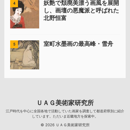
妖艶で頽廃美漂う画風を展開
4
し、画壇の悪魔派と呼ばれた
北野恒富
室町水墨画の最高峰・雪舟
5
ＵＡＧ美術家研究所
江戸時代を中心に全国各地で活動していた画家を調査して都道府県別に紹介
しています。ただいま近畿地方を探索中。
© 2026 ＵＡＧ美術家研究所