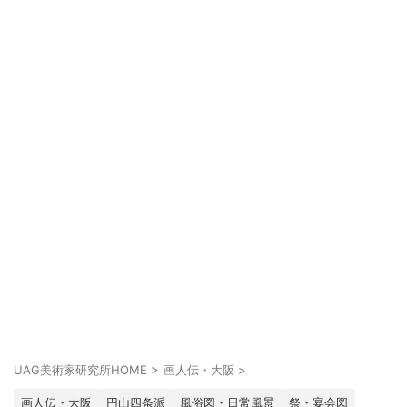
UAG美術家研究所HOME
>
画人伝・大阪
>
画人伝・大阪
円山四条派
風俗図・日常風景
祭・宴会図