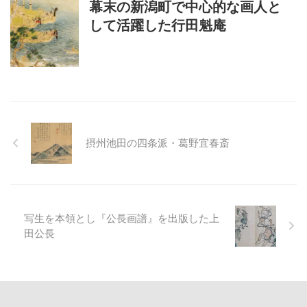
幕末の新潟町で中心的な画人と
して活躍した行田魁庵
摂州池田の四条派・葛野宜春斎
写生を本領とし『公長画譜』を出版した上
田公長