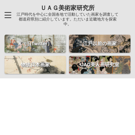
ＵＡＧ美術家研究所
江戸時代を中心に全国各地で活動していた画家を調査して
都道府県別に紹介しています。ただいま近畿地方を探索
中。
X（旧Twitter）
江戸以前の画家
物故日本画家
UAG美人画研究室