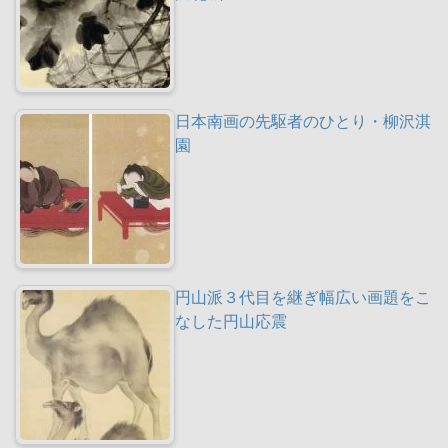
日本南画の先駆者のひとり・柳沢淇
園
円山派３代目を継ぎ幅広い画題をこ
なした円山応震