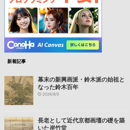
新着記事
幕末の新興画派・鈴木派の始祖と
なった鈴木百年
2026/8/5
長老として近代京都画壇の礎を築
いた岸竹堂