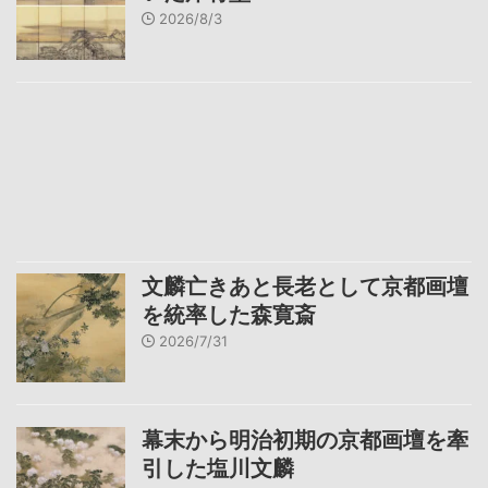
2026/8/3
文麟亡きあと長老として京都画壇
を統率した森寛斎
2026/7/31
幕末から明治初期の京都画壇を牽
引した塩川文麟