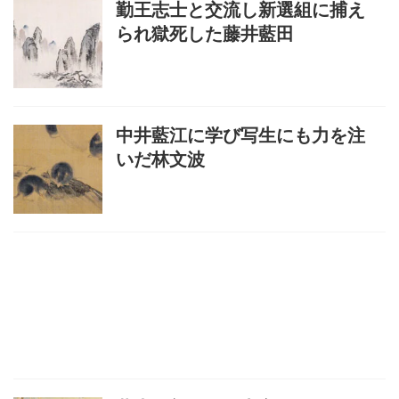
勤王志士と交流し新選組に捕え
られ獄死した藤井藍田
中井藍江に学び写生にも力を注
いだ林文波