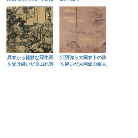
森一鳳
呉春から軽妙な写生画
江阿弥ら大岡春卜の跡
を受け継いだ長山孔寅
を継いだ大岡派の画人