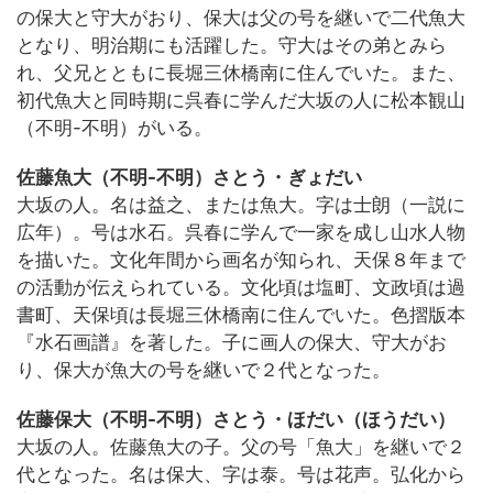
の保大と守大がおり、保大は父の号を継いで二代魚大
となり、明治期にも活躍した。守大はその弟とみら
れ、父兄とともに長堀三休橋南に住んでいた。また、
初代魚大と同時期に呉春に学んだ大坂の人に松本観山
（不明-不明）がいる。
佐藤魚大（不明-不明）さとう・ぎょだい
大坂の人。名は益之、または魚大。字は士朗（一説に
広年）。号は水石。呉春に学んで一家を成し山水人物
を描いた。文化年間から画名が知られ、天保８年まで
の活動が伝えられている。文化頃は塩町、文政頃は過
書町、天保頃は長堀三休橋南に住んでいた。色摺版本
『水石画譜』を著した。子に画人の保大、守大がお
り、保大が魚大の号を継いで２代となった。
佐藤保大（不明-不明）さとう・ほだい（ほうだい）
大坂の人。佐藤魚大の子。父の号「魚大」を継いで２
代となった。名は保大、字は泰。号は花声。弘化から