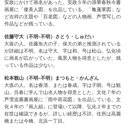
安政にかけて画名があった。安政５年の浪華春秋今書
画展に「倭美人図」を出品している。「亀蓬莱図」な
ど吉祥の主題や「百老図」などの人物画、芦雪写しの
作品などが残っている。
佐藤守大（不明-不明）さとう・しゅだい
大坂の人。佐藤魚大の子。保大の弟と推測されている
が詳細は不明。名は守大、字は和。号は松山。弘化頃
に画名が広がっていた。風景人物を得意としたが、残
っている作品は少ない。
松本観山（不明-不明）まつもと・かんざん
大坂の人。名は春清、または春成。字は子朗。号は観
山。呉春に学んで山水人物を得意とした。文化７年の
芦雪追薦書画展に「雨中荷花図」を出品している。文
化４年の『画人組』に登場いて以降、弘化２年までの
在世は確認できるが、詳しい経歴は不詳。住所は高麗
橋または今橋、北浜一丁目。