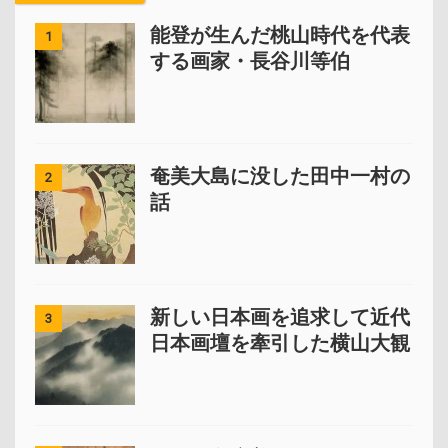
能登が生んだ桃山時代を代表
1
する画家・長谷川等伯
奄美大島に没した田中一村の
2
話
新しい日本画を追求して近代
3
日本画壇を牽引した横山大観