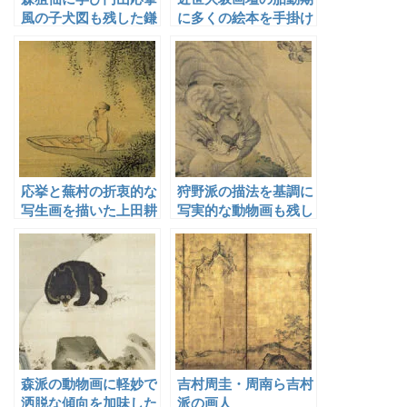
風の子犬図も残した鎌
に多くの絵本を手掛け
田巌松
た橘守国
応挙と蕪村の折衷的な
狩野派の描法を基調に
写生画を描いた上田耕
写実的な動物画も残し
夫
た森周峰
森派の動物画に軽妙で
吉村周圭・周南ら吉村
洒脱な傾向を加味した
派の画人