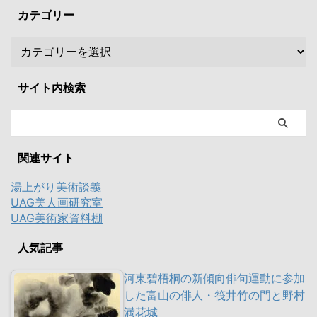
カテゴリー
サイト内検索
関連サイト
湯上がり美術談義
UAG美人画研究室
UAG美術家資料棚
人気記事
河東碧梧桐の新傾向俳句運動に参加
した富山の俳人・筏井竹の門と野村
満花城