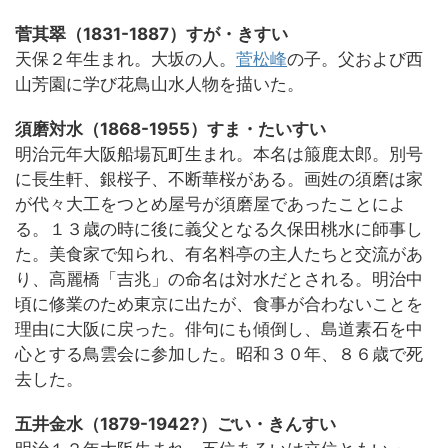
菅其翠（1831-1887）すが・きすい
天保２年生まれ。大坂の人。
菅松峰
の子。父および西
山芳園に学び花鳥山水人物を描いた。
須磨対水（1868-1955）すま・たいすい
明治元年大阪船場瓦町生まれ。本名は箙鹿太郎。別号
に長生軒、銀桜子、不断華桜がある。画姓の須磨は家
が代々大工をつとめ屋号が須磨屋であったことによ
る。１３歳の時に後に義父となる久保田桃水に師事し
た。美食家で知られ、有名料亭の主人たちと交流があ
り、高麗橋「吉兆」の命名は対水だとされる。明治中
頃に修業のため東京に出たが、食事が合わないことを
理由に大阪に戻った。俳句にも傾倒し、島道素石を中
心とする鳥雲会に参加した。昭和３０年、８６歳で死
去した。
五井金水（1879-1942?）ごい・きんすい