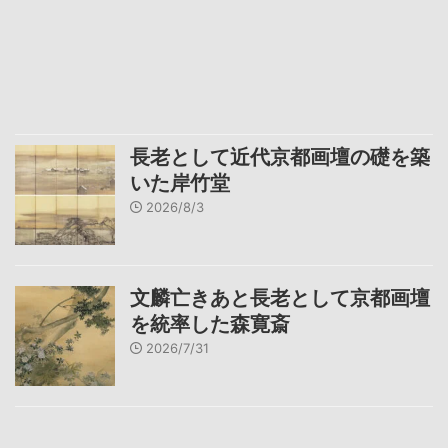
長老として近代京都画壇の礎を築
いた岸竹堂
2026/8/3
文麟亡きあと長老として京都画壇
を統率した森寛斎
2026/7/31