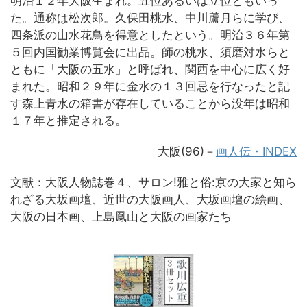
明治１２年大阪生まれ。五位あるいは立位ともいっ
た。通称は松次郎。久保田桃水、中川蘆月らに学び、
四条派の山水花鳥を得意としたという。明治３６年第
５回内国勧業博覧会に出品。師の桃水、須磨対水らと
ともに「大阪の五水」と呼ばれ、関西を中心に広く好
まれた。昭和２９年に金水の１３回忌を行なったと記
す森上青水の箱書が存在していることから没年は昭和
１７年と推定される。
大阪(96)－
画人伝・INDEX
文献：大阪人物誌巻４、サロン!雅と俗:京の大家と知ら
れざる大坂画壇、近世の大阪画人、大坂画壇の絵画、
大阪の日本画、上島鳳山と大阪の画家たち