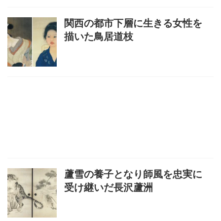
関西の都市下層に生きる女性を
描いた鳥居道枝
蘆雪の養子となり師風を忠実に
受け継いだ長沢蘆洲