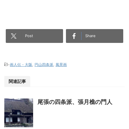
Post
Share
-
画人伝・大阪
,
円山四条派
,
風景画
関連記事
尾張の四条派、張月樵の門人