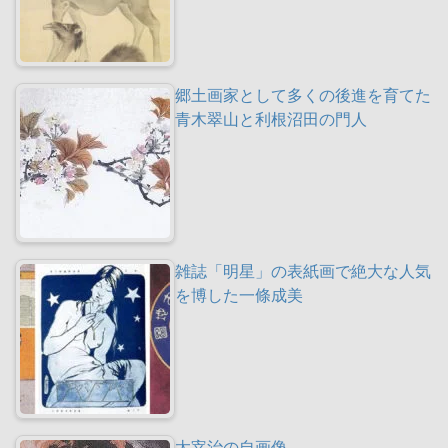
郷土画家として多くの後進を育てた
青木翠山と利根沼田の門人
雑誌「明星」の表紙画で絶大な人気
を博した一條成美
太宰治の自画像