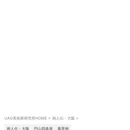
UAG美術家研究所HOME
>
画人伝・大阪
>
画人伝・大阪
円山四条派
風景画