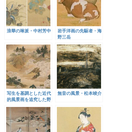
浪華の琳派・中村芳中
岩手洋画の先駆者・海
野三岳
写生を基調とした近代
無音の風景・松本竣介
的風景画を追究した野
村文挙