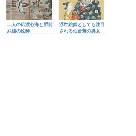
二人の広渡心海と肥前
浮世絵師としても注目
武雄の絵師
される仙台藩の奥女
中・忠岡三千子