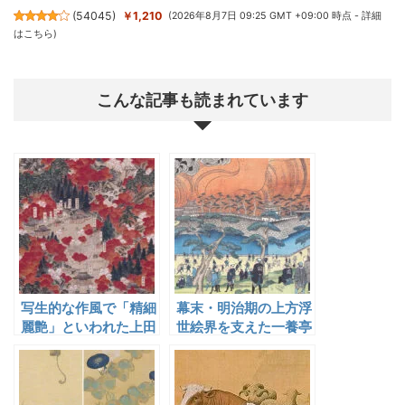
(
54045
)
￥1,210
(2026年8月7日 09:25 GMT +09:00 時点 -
詳細
はこちら
)
こんな記事も読まれています
写生的な作風で「精細
幕末・明治期の上方浮
麗艶」といわれた上田
世絵界を支えた一養亭
耕冲
芳滝