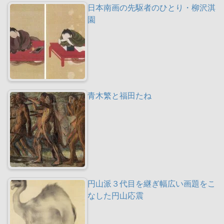
日本南画の先駆者のひとり・柳沢淇
園
青木繁と福田たね
円山派３代目を継ぎ幅広い画題をこ
なした円山応震