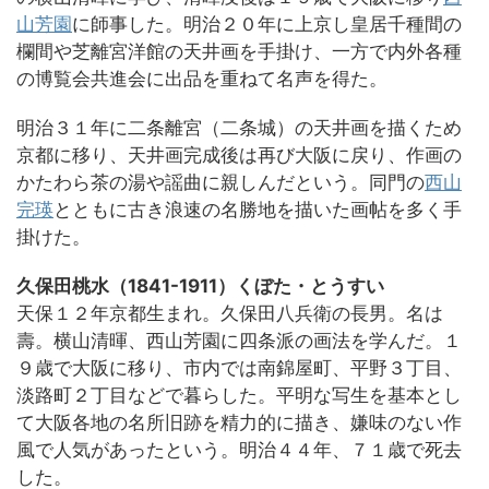
山芳園
に師事した。明治２０年に上京し皇居千種間の
欄間や芝離宮洋館の天井画を手掛け、一方で内外各種
の博覧会共進会に出品を重ねて名声を得た。
明治３１年に二条離宮（二条城）の天井画を描くため
京都に移り、天井画完成後は再び大阪に戻り、作画の
かたわら茶の湯や謡曲に親しんだという。同門の
西山
完瑛
とともに古き浪速の名勝地を描いた画帖を多く手
掛けた。
久保田桃水（1841-1911）くぼた・とうすい
天保１２年京都生まれ。久保田八兵衛の長男。名は
壽。横山清暉、西山芳園に四条派の画法を学んだ。１
９歳で大阪に移り、市内では南錦屋町、平野３丁目、
淡路町２丁目などで暮らした。平明な写生を基本とし
て大阪各地の名所旧跡を精力的に描き、嫌味のない作
風で人気があったという。明治４４年、７１歳で死去
した。