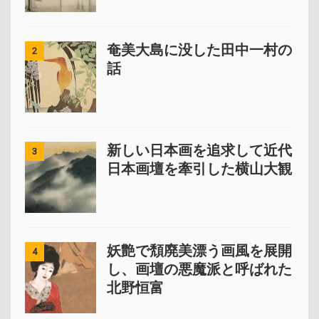
奄美大島に没した田中一村の
2
話
新しい日本画を追求して近代
3
日本画壇を牽引した横山大観
妖艶で頽廃美漂う画風を展開
4
し、画壇の悪魔派と呼ばれた
北野恒富