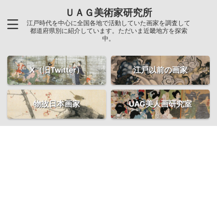
ＵＡＧ美術家研究所
江戸時代を中心に全国各地で活動していた画家を調査して
都道府県別に紹介しています。ただいま近畿地方を探索
中。
X（旧Twitter）
江戸以前の画家
物故日本画家
UAG美人画研究室