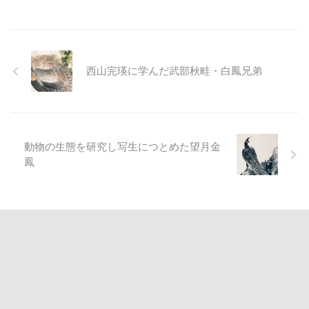
西山完瑛に学んだ武部秋畦・白鳳兄弟
動物の生態を研究し写生につとめた望月金
鳳