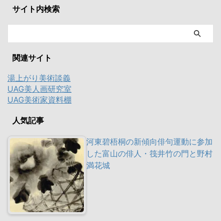
サイト内検索
関連サイト
湯上がり美術談義
UAG美人画研究室
UAG美術家資料棚
人気記事
河東碧梧桐の新傾向俳句運動に参加
した富山の俳人・筏井竹の門と野村
満花城