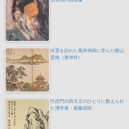
出雲を訪れた風外禅師に学んだ横山
雲南（黄仲祥）
竹田門の四天王のひとりに数えられ
た博学者・後藤碩田