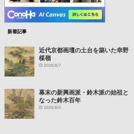
新着記事
近代京都画壇の土台を築いた幸野
楳嶺
2026/8/7
幕末の新興画派・鈴木派の始祖と
なった鈴木百年
2026/8/5