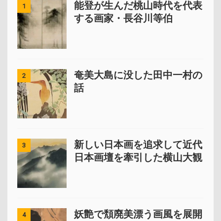
能登が生んだ桃山時代を代表
1
する画家・長谷川等伯
奄美大島に没した田中一村の
2
話
新しい日本画を追求して近代
3
日本画壇を牽引した横山大観
妖艶で頽廃美漂う画風を展開
4