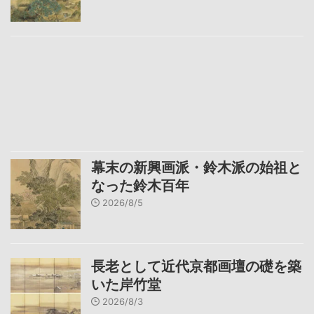
幕末の新興画派・鈴木派の始祖と
なった鈴木百年
2026/8/5
長老として近代京都画壇の礎を築
いた岸竹堂
2026/8/3