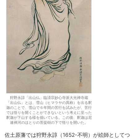
狩野永諄「出山仏」臨済宗妙心寺派大光禅寺蔵
「出山仏」とは、雪山（ヒマラヤの異称）を出る釈
迦のことで、雪山で６年間の苦行を試みたが、苦行
では悟りを開くことができないという考えに至った
釈迦が下山する様を描いている。この後、釈迦は尼
連禅河のほとりの菩提樹の下で悟りを開いた。
佐土原藩では狩野永諄（1652-不明）が絵師としてつ