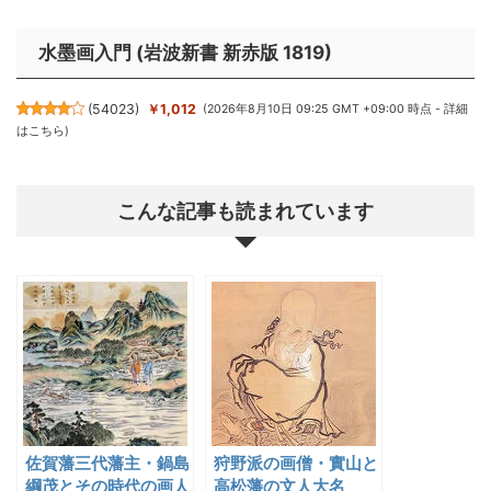
水墨画入門 (岩波新書 新赤版 1819)
(
54023
)
￥1,012
(2026年8月10日 09:25 GMT +09:00 時点 -
詳細
はこちら
)
こんな記事も読まれています
佐賀藩三代藩主・鍋島
狩野派の画僧・實山と
綱茂とその時代の画人
高松藩の文人大名