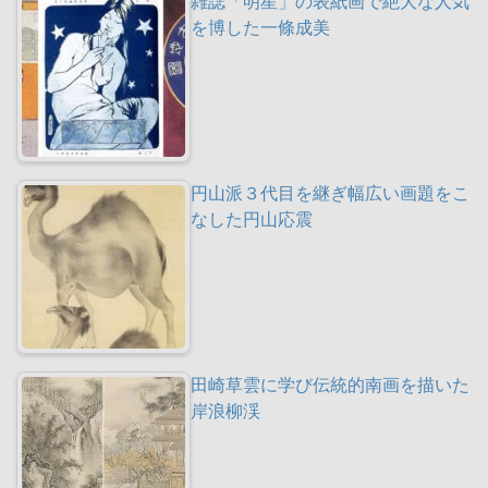
雑誌「明星」の表紙画で絶大な人気
を博した一條成美
円山派３代目を継ぎ幅広い画題をこ
なした円山応震
田崎草雲に学び伝統的南画を描いた
岸浪柳渓