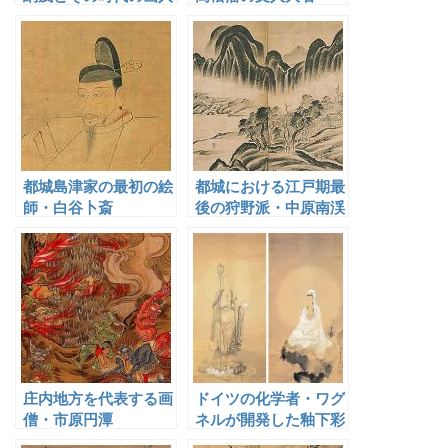
都城島津家の最初の絵
都城における江戸期最
師・白谷卜斎
後の狩野派・中原南渓
庄内地方を代表する画
ドイツの化学者・ワグ
僧・市原円潭
ネルが開発した釉下彩
陶器「旭焼」の絵付け