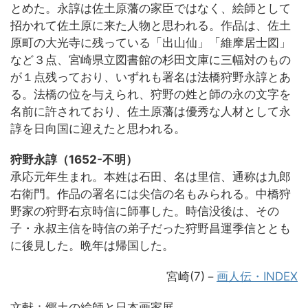
とめた。永諄は佐土原藩の家臣ではなく、絵師として
招かれて佐土原に来た人物と思われる。作品は、佐土
原町の大光寺に残っている「出山仙」「維摩居士図」
など３点、宮崎県立図書館の杉田文庫に三幅対のもの
が１点残っており、いずれも署名は法橋狩野永諄とあ
る。法橋の位を与えられ、狩野の姓と師の永の文字を
名前に許されており、佐土原藩は優秀な人材として永
諄を日向国に迎えたと思われる。
狩野永諄（1652-不明）
承応元年生まれ。本姓は石田、名は里信、通称は九郎
右衛門。作品の署名には尖信の名もみられる。中橋狩
野家の狩野右京時信に師事した。時信没後は、その
子・永叔主信を時信の弟子だった狩野昌運季信ととも
に後見した。晩年は帰国した。
宮崎(7)－
画人伝・INDEX
文献：郷土の絵師と日本画家展