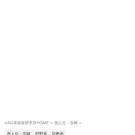
UAG美術家研究所HOME
>
画人伝・宮崎
>
画人伝・宮崎
狩野派
宗教画