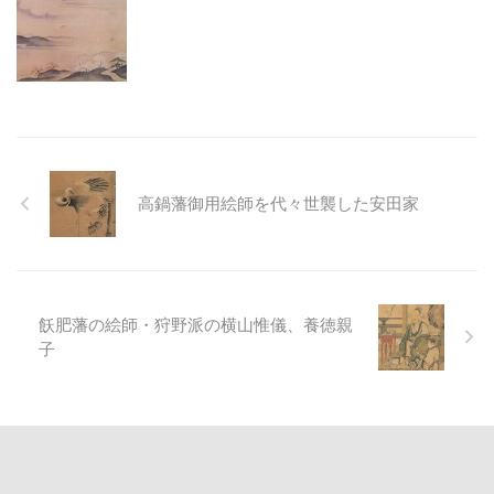
高鍋藩御用絵師を代々世襲した安田家
飫肥藩の絵師・狩野派の横山惟儀、養徳親
子