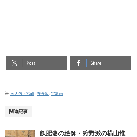
Post
Share
-
画人伝・宮崎
,
狩野派
,
宗教画
関連記事
飫肥藩の絵師・狩野派の横山惟