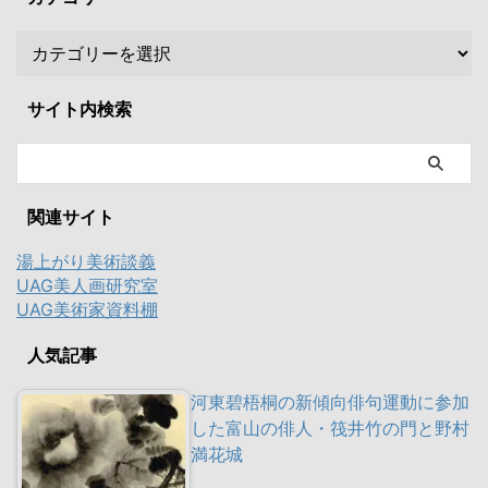
サイト内検索
関連サイト
湯上がり美術談義
UAG美人画研究室
UAG美術家資料棚
人気記事
河東碧梧桐の新傾向俳句運動に参加
した富山の俳人・筏井竹の門と野村
満花城