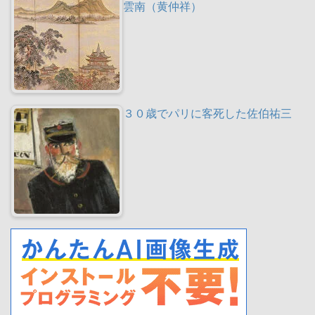
雲南（黄仲祥）
３０歳でパリに客死した佐伯祐三