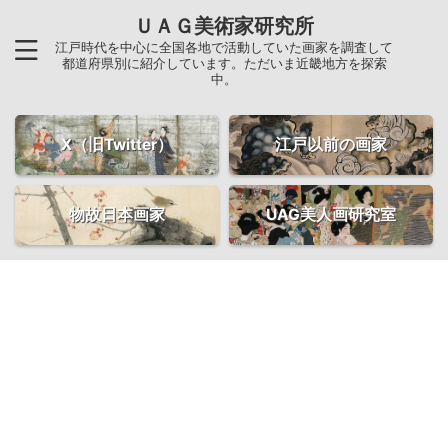
ＵＡＧ美術家研究所
江戸時代を中心に全国各地で活動していた画家を調査して
都道府県別に紹介しています。ただいま近畿地方を探索
中。
X（旧Twitter）
江戸以前の画家
物故日本画家
UAG美人画研究室