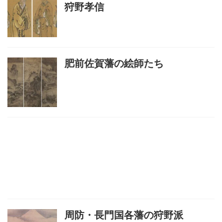
狩野孝信
肥前佐賀藩の絵師たち
周防・長門国各藩の狩野派