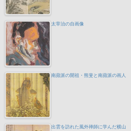
太宰治の自画像
南蘋派の開祖・熊斐と南蘋派の画人
出雲を訪れた風外禅師に学んだ横山