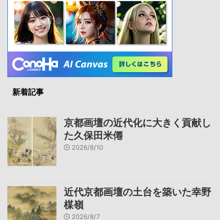
新着記事
京都画壇の近代化に大きく貢献し
た久保田米僊
2026/8/10
近代京都画壇の土台を築いた幸野
楳嶺
2026/8/7