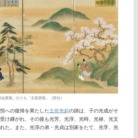
嘗会屏風」のうち「主基屏風」（部分）
預への復帰を果たした
土佐光起
の跡は、子の光成がそ
受け継がれ、その後も光芳、光淳、光時、光禄、光文
れた。また、光淳の弟・光貞は別家をたて、光孚、光