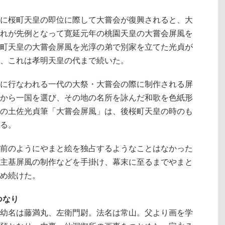
に桜町天皇の即位に際して大嘗会が復興されると、大
れが先例となって寛延元年の桃園天皇の大嘗会屏風を
町天皇の大嘗会屏風を光淳の弟で別家を立てた光貞が
、これは孝明天皇の代まで続いた。
に行なわれる一代の大祭・大嘗会の際に制作される屏
から一国を選び、その地の名所を詠んだ和歌を色紙形
の土佐光貞筆「大嘗会屏風」は、後桜町天皇の時のも
る。
前のようにやまと絵を独占するようなことはなかった
主基屏風の制作などを手掛け、幕末に至るまでやまと
め続けた。
つなり
幼名は藤満丸、左衛門尉。法名は常山。父より画を学