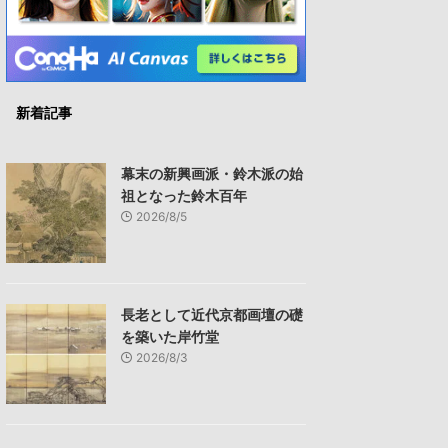
新着記事
幕末の新興画派・鈴木派の始
祖となった鈴木百年
2026/8/5
長老として近代京都画壇の礎
を築いた岸竹堂
2026/8/3