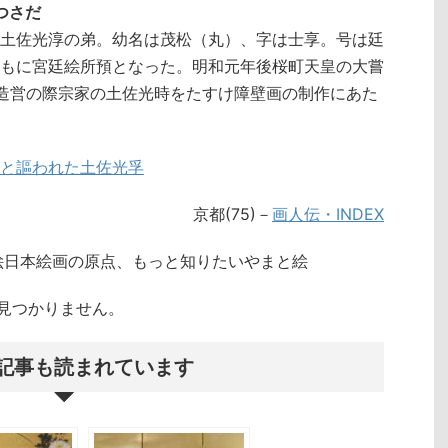
みつさだ
土佐光淳の弟。幼名は茂松（丸）、字は士享。号は廷
もに宮廷絵所預となった。明和元年後桜町天皇の大嘗
造営の際宗家の土佐光時をたすけ障壁画の制作にあた
と謳われた土佐光孚
京都(75)－
画人伝・INDEX
絵日本絵画の原点、もっと知りたいやまと絵
クトが見つかりません。
記事も読まれています