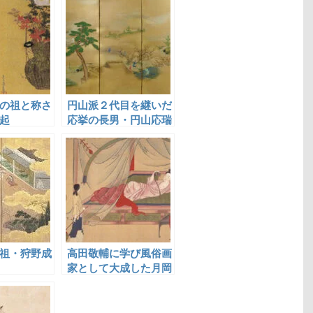
の祖と称さ
円山派２代目を継いだ
起
応挙の長男・円山応瑞
祖・狩野成
高田敬輔に学び風俗画
家として大成した月岡
雪鼎