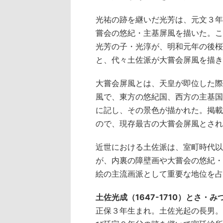
光祐の跡を継いだ光芳は、元文３年
嘗会の悠紀・主基屏風を描いた。こ
光芳の子・光淳が、明和元年の後桜
と、代々土佐派が大嘗会屏風を描き
大嘗会屏風とは、天皇が即位した際
風で、東方の悠紀国、西方の主基国
に記し、その景色が描かれた。掲載
ので、現存最古の大嘗会屏風とされ
近世における土佐派は、室町時代以
が、内裏の障壁画や大嘗会の悠紀・
絵の主流画派として重要な地位を占
土佐光成（1647-1710）とさ・み
正保３年生まれ。土佐光起の長男。