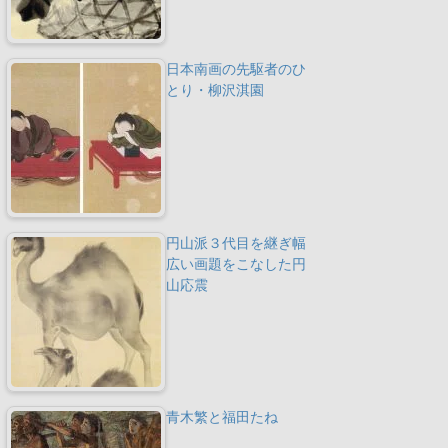
日本南画の先駆者のひ
とり・柳沢淇園
円山派３代目を継ぎ幅
広い画題をこなした円
山応震
青木繁と福田たね