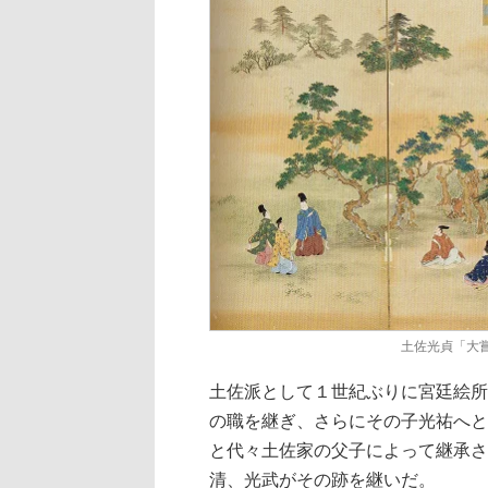
土佐光貞「大
土佐派として１世紀ぶりに宮廷絵所
の職を継ぎ、さらにその子光祐へと
と代々土佐家の父子によって継承さ
清、光武がその跡を継いだ。