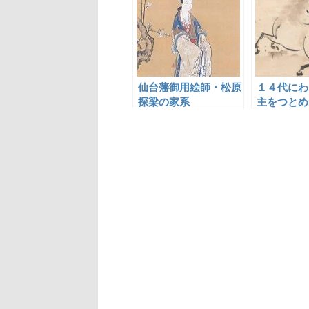
仙台藩御用絵師・松原
１４代にわ
探梁の家系
主をつとめ
画人