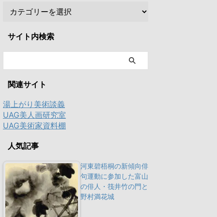
サイト内検索
関連サイト
湯上がり美術談義
UAG美人画研究室
UAG美術家資料棚
人気記事
河東碧梧桐の新傾向俳
句運動に参加した富山
の俳人・筏井竹の門と
野村満花城