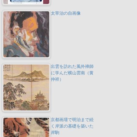
太宰治の自画像
出雲を訪れた風外禅師
に学んだ横山雲南（黄
仲祥）
京都画壇で明治まで続
く岸派の基礎を築いた
岸駒