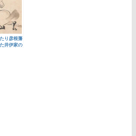
たり彦根藩
た井伊家の