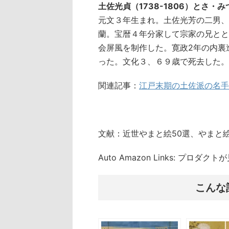
土佐光貞（1738-1806）とさ・
元文３年生まれ。土佐光芳の二男、
蘭。宝暦４年分家して宗家の兄とと
会屏風を制作した。寛政2年の内裏
った。文化３、６９歳で死去した。
関連記事：
江戸末期の土佐派の名手
文献：近世やまと絵50選、やまと
Auto Amazon Links: プロダ
こんな