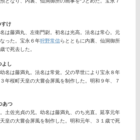
預となり、内裏、仙洞御所の画事をつとめた。宝永７
つすけ
名は藤満丸、左衛門尉。初名は光高。法名は常心。元
なった。宝永６年
狩野常信
らとともに内裏、仙洞御所
歳で死去した。
つよし
幼名は藤満丸。法名は常覚。父の早世により宝永８年
３年桜町天皇の大嘗会屏風を制作した。明和９年、７
つあつ
。土佐光貞の兄。幼名は藤満丸、のち光直。延享元年
天皇の大嘗会屏風を制作した。明和元年、３１歳で死