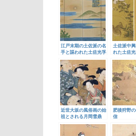
江戸末期の土佐派の名
土佐派中興
手と謳われた土佐光孚
れた土佐光
近世大坂の風俗画の始
肥後狩野の
祖とされる月岡雪鼎
信