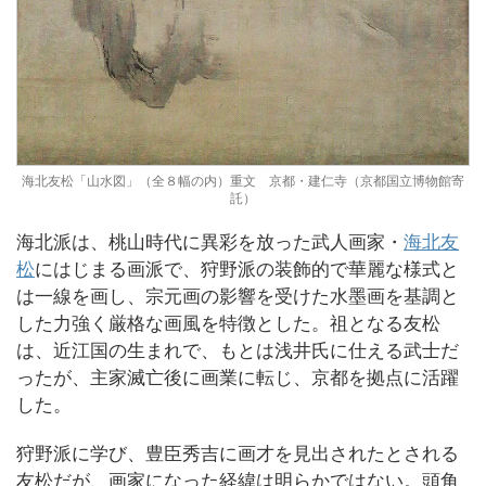
海北友松「山水図」（全８幅の内）重文 京都・建仁寺（京都国立博物館寄
託）
海北派は、桃山時代に異彩を放った武人画家・
海北友
松
にはじまる画派で、狩野派の装飾的で華麗な様式と
は一線を画し、宗元画の影響を受けた水墨画を基調と
した力強く厳格な画風を特徴とした。祖となる友松
は、近江国の生まれで、もとは浅井氏に仕える武士だ
ったが、主家滅亡後に画業に転じ、京都を拠点に活躍
した。
狩野派に学び、豊臣秀吉に画才を見出されたとされる
友松だが、画家になった経緯は明らかではない。頭角