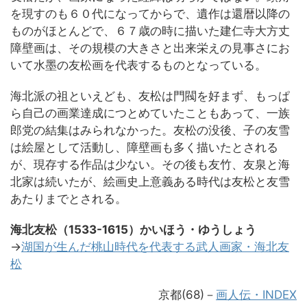
を現すのも６０代になってからで、遺作は還暦以降の
ものがほとんどで、６７歳の時に描いた建仁寺大方丈
障壁画は、その規模の大きさと出来栄えの見事さにお
いて水墨の友松画を代表するものとなっている。
海北派の祖といえども、友松は門閥を好まず、もっぱ
ら自己の画業達成につとめていたこともあって、一族
郎党の結集はみられなかった。友松の没後、子の友雪
は絵屋として活動し、障壁画も多く描いたとされる
が、現存する作品は少ない。その後も友竹、友泉と海
北家は続いたが、絵画史上意義ある時代は友松と友雪
あたりまでとされる。
海北友松（1533-1615）かいほう・ゆうしょう
→
湖国が生んだ桃山時代を代表する武人画家・海北友
松
京都(68)－
画人伝・INDEX