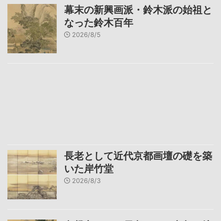
幕末の新興画派・鈴木派の始祖と
なった鈴木百年
2026/8/5
長老として近代京都画壇の礎を築
いた岸竹堂
2026/8/3