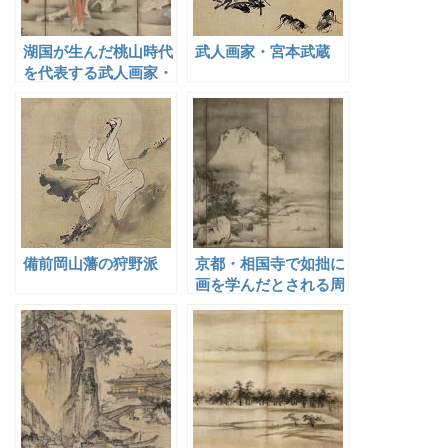
湖国が生んだ桃山時代
武人画家・宮本武蔵
を代表する武人画家・
海北友松
備前岡山藩の狩野派
京都・相国寺で如拙に
画を学んだとされる周
文