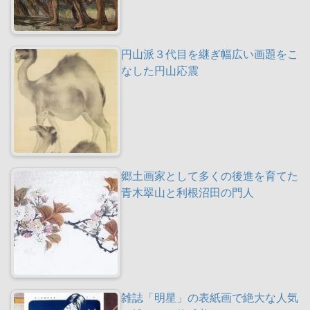
円山派３代目を継ぎ幅広い画題をこ
なした円山応震
郷土画家として多くの後進を育てた
青木翠山と利根沼田の門人
雑誌「明星」の表紙画で絶大な人気