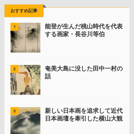
おすすめ記事
能登が生んだ桃山時代を代表
1
する画家・長谷川等伯
奄美大島に没した田中一村の
2
話
新しい日本画を追求して近代
3
日本画壇を牽引した横山大観