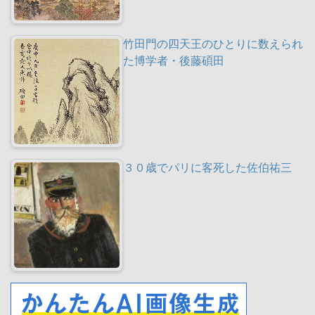
竹田門の四天王のひとりに数えられ
た博学者・後藤碩田
３０歳でパリに客死した佐伯祐三