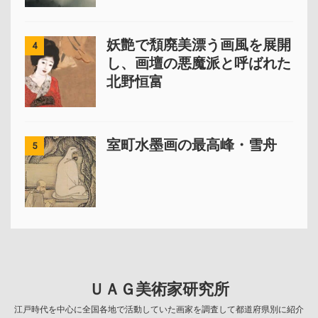
妖艶で頽廃美漂う画風を展開
4
し、画壇の悪魔派と呼ばれた
北野恒富
室町水墨画の最高峰・雪舟
5
ＵＡＧ美術家研究所
江戸時代を中心に全国各地で活動していた画家を調査して都道府県別に紹介