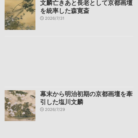
文麟亡きあと長老として京都画壇
を統率した森寛斎
2026/7/31
幕末から明治初期の京都画壇を牽
引した塩川文麟
2026/7/29