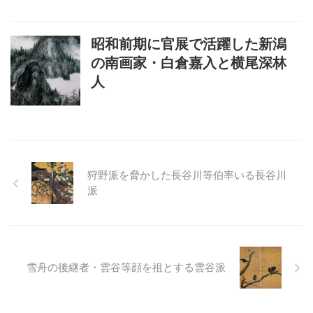
昭和前期に官展で活躍した新潟
の南画家・白倉嘉入と横尾深林
人
狩野派を脅かした長谷川等伯率いる長谷川
派
雪舟の後継者・雲谷等顔を祖とする雲谷派