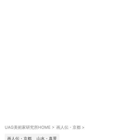
UAG美術家研究所HOME
>
画人伝・京都
>
画人伝・京都
山水・真景