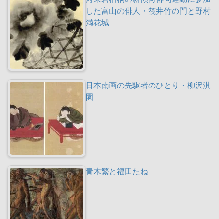
した富山の俳人・筏井竹の門と野村
満花城
日本南画の先駆者のひとり・柳沢淇
園
青木繁と福田たね