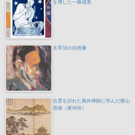
を博した一條成美
太宰治の自画像
出雲を訪れた風外禅師に学んだ横山
雲南（黄仲祥）