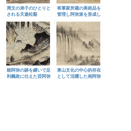
周文の弟子のひとりと
将軍家所蔵の美術品を
される天遊松谿
管理し阿弥派を形成し
た能阿弥
能阿弥の跡を継いで足
東山文化の中心的存在
利義政に仕えた芸阿弥
として活躍した相阿弥