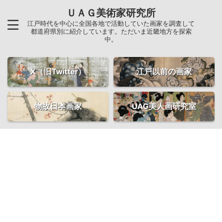
ＵＡＧ美術家研究所
江戸時代を中心に全国各地で活動していた画家を調査して
都道府県別に紹介しています。ただいま近畿地方を探索
中。
X（旧Twitter）
江戸以前の画家
物故日本画家
UAG美人画研究室